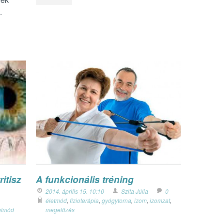
.
itisz
A funkcionális tréning
2014. április 15. 10:10
Szita Júlia
0
életmód
,
fizioterápia
,
gyógytorna
,
izom
,
izomzat
,
etmód
megelőzés