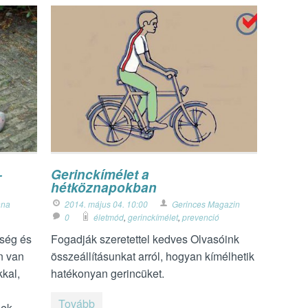
–
Gerinckímélet a
hétköznapokban
nna
2014. május 04. 10:00
Gerinces Magazin
0
életmód
,
gerinckímélet
,
prevenció
zség és
Fogadják szeretettel kedves Olvasóink
n van
összeállításunkat arról, hogyan kímélhetik
kkal,
hatékonyan gerincüket.
Tovább
gek