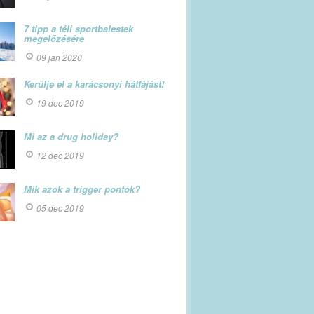
7 tipp a téli sportbalestek
megelőzésére
09 jan 2020
Kerülje el a karácsonyi hátfájást!
19 dec 2019
Mi az a drug holiday?
12 dec 2019
Mik azok a trigger pontok?
05 dec 2019