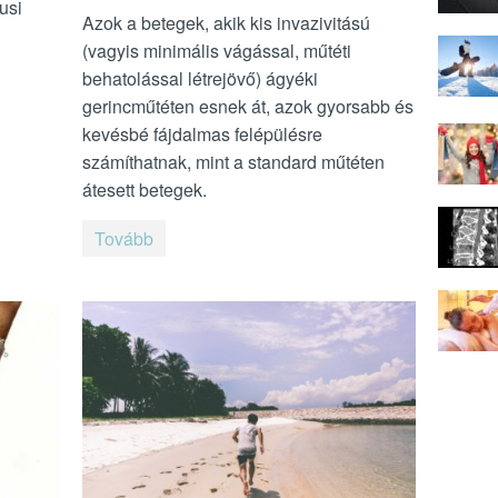
usi
Azok a betegek, akik kis invazivitású
(vagyis minimális vágással, műtéti
behatolással létrejövő) ágyéki
gerincműtéten esnek át, azok gyorsabb és
kevésbé fájdalmas felépülésre
számíthatnak, mint a standard műtéten
átesett betegek.
Tovább