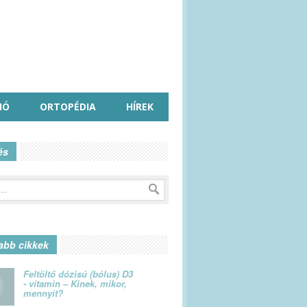
IÓ
ORTOPÉDIA
HÍREK
és
abb cikkek
Feltöltő dózisú (bólus) D3
- vitamin – Kinek, mikor,
mennyit?