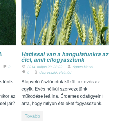
A
Hatással van a hangulatunkra az
étel, amit elfogyasztunk
0
2014. május 20. 08:09
Ágnes Mezei
0
depresszió
,
életmód
k tűnik
Alapvető ösztöneink között az evés az
egyik. Evés nélkül szervezetünk
mikor az
működése leállna. Érdemes odafigyelni
el jár?
arra, hogy milyen ételeket fogyasszunk.
Tovább