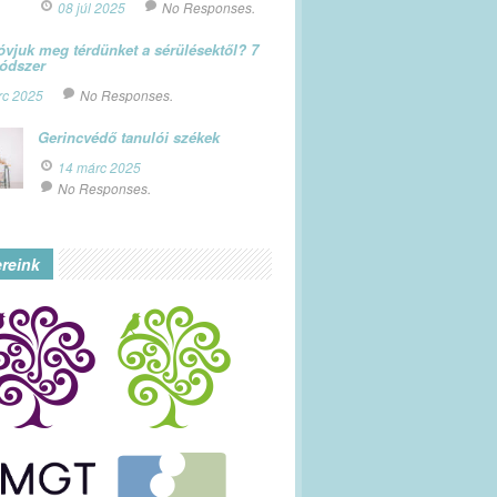
08 júl 2025
No Responses.
vjuk meg térdünket a sérülésektől? 7
módszer
rc 2025
No Responses.
Gerincvédő tanulói székek
14 márc 2025
No Responses.
ereink