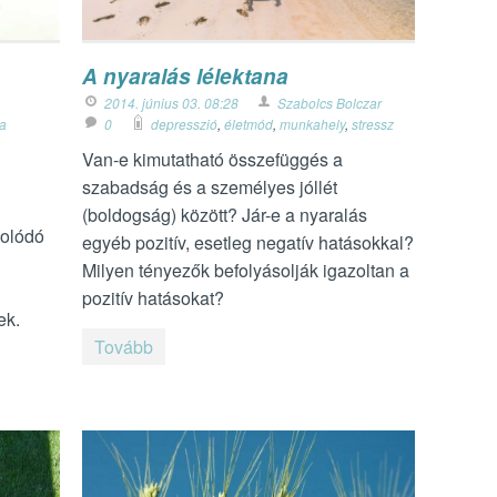
A nyaralás lélektana
2014. június 03. 08:28
Szabolcs Bolczar
ia
0
depresszió
,
életmód
,
munkahely
,
stressz
Van-e kimutatható összefüggés a
szabadság és a személyes jóllét
(boldogság) között? Jár-e a nyaralás
solódó
egyéb pozitív, esetleg negatív hatásokkal?
Milyen tényezők befolyásolják igazoltan a
pozitív hatásokat?
ek.
Tovább