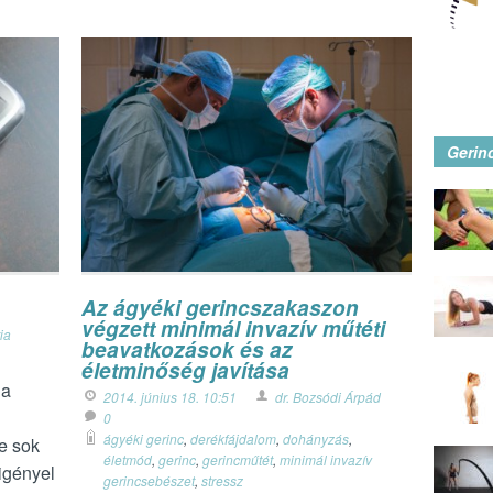
Gerin
Az ágyéki gerincszakaszon
végzett minimál invazív műtéti
ia
beavatkozások és az
életminőség javítása
 a
2014. június 18. 10:51
dr. Bozsódi Árpád
0
ágyéki gerinc
,
derékfájdalom
,
dohányzás
,
e sok
életmód
,
gerinc
,
gerincműtét
,
minimál invazív
 igényel
gerincsebészet
,
stressz