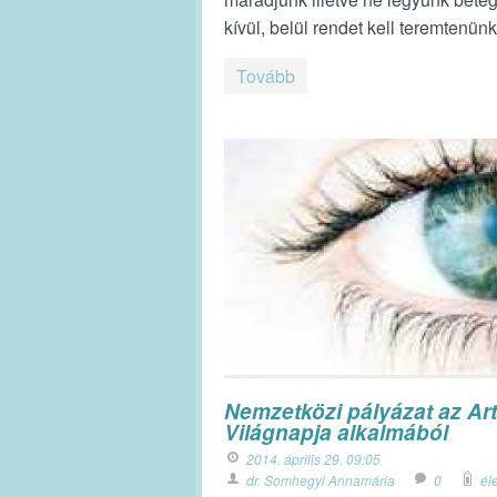
kívül, belül rendet kell teremtenünk
Tovább
Nemzetközi pályázat az Artr
Világnapja alkalmából
2014. április 29. 09:05
dr. Somhegyi Annamária
0
él