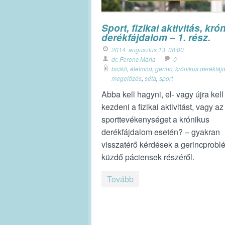
Sport, fizikai aktivitás, kró
derékfájdalom – 1. rész.
2014. augusztus 13. 08:00
dr. Ferenc Mária
0
bicikli
,
életmód
,
gerinc
,
krónikus derékfáj
megelőzés
,
séta
,
sport
Abba kell hagyni, el- vagy újra kell
kezdeni a fizikai aktivitást, vagy a
sporttevékenységet a krónikus
derékfájdalom esetén? – gyakran
visszatérő kérdések a gerincprobl
küzdő páciensek részéről.
Tovább