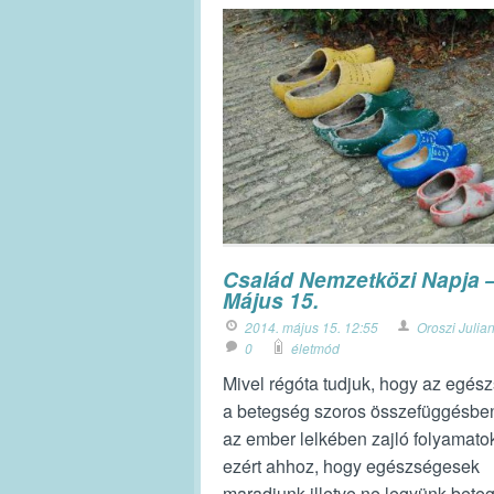
Család Nemzetközi Napja 
Május 15.
2014. május 15. 12:55
Oroszi Julia
0
életmód
Mivel régóta tudjuk, hogy az egés
a betegség szoros összefüggésbe
az ember lelkében zajló folyamato
ezért ahhoz, hogy egészségesek
maradjunk illetve ne legyünk bete