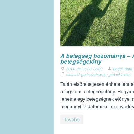
A betegség hozománya – 
betegségelőny
2014. május 23. 08:20
Bagdi Petra
életmód
,
gerincbetegség
,
gerinckímélet
Talán elsőre teljesen érthetetlenne
a fogalom: betegségelőny. Hogyan
lehetne egy betegségnek előnye, 
megannyi fájdalommal, szenvedéss
Tovább