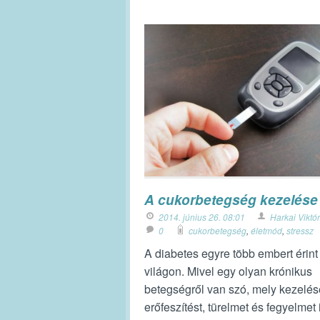
A cukorbetegség kezelése
2014. június 26. 08:01
Harkai Viktór
0
cukorbetegség
,
életmód
,
stressz
A diabetes egyre több embert érint
világon. Mivel egy olyan krónikus
betegségről van szó, mely kezelés
erőfeszítést, türelmet és fegyelmet