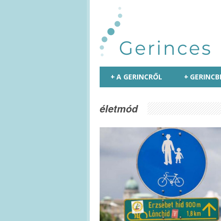
+
A GERINCRŐL
+
GERINCB
életmód