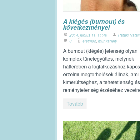
A kiégés (burnout) és
következményei
2014. június 11. 11:40
Pataki Natál
0
életmód
,
munkahely
A burnout (kiégés) jelenség olyan
komplex tünetegyüttes, melynek
hátterében a foglalkozáshoz kapc
érzelmi megterhelések állnak, ami
kimerültséghez, a tehetetlenség és
reménytelenség érzéséhez vezetn
Tovább