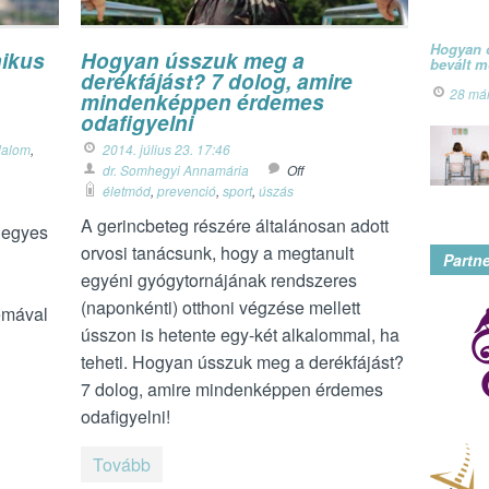
Hogyan ó
nikus
Hogyan ússzuk meg a
bevált 
derékfájást? 7 dolog, amire
28 má
mindenképpen érdemes
odafigyelni
dalom
,
2014. július 23. 17:46
dr. Somhegyi Annamária
Off
életmód
,
prevenció
,
sport
,
úszás
A gerincbeteg részére általánosan adott
z egyes
orvosi tanácsunk, hogy a megtanult
Partn
egyéni gyógytornájának rendszeres
(naponkénti) otthoni végzése mellett
émával
ússzon is hetente egy-két alkalommal, ha
teheti. Hogyan ússzuk meg a derékfájást?
7 dolog, amire mindenképpen érdemes
odafigyelni!
Tovább