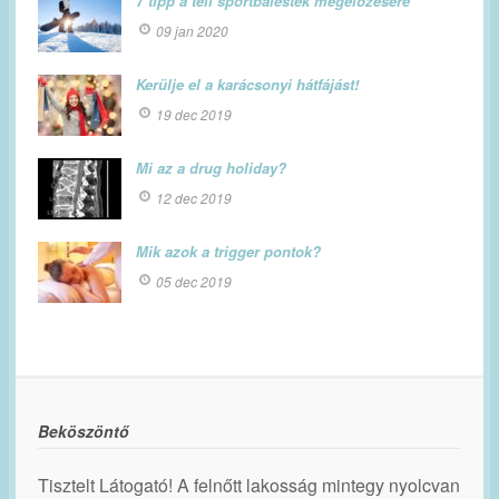
7 tipp a téli sportbalestek megelőzésére
09 jan 2020
Kerülje el a karácsonyi hátfájást!
19 dec 2019
Mi az a drug holiday?
12 dec 2019
Mik azok a trigger pontok?
05 dec 2019
Beköszöntő
Tisztelt Látogató! A felnőtt lakosság mintegy nyolcvan