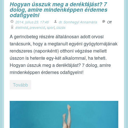
Hogyan ússzuk meg a derékfájást? 7
dolog, amire mindenképpen érdemes
odafigyelni
2014. július 23. 17:46
dr. Somhegyi Annamária
Off
életmód
,
prevenció
,
sport
,
úszás
A gerincbeteg részére általánosan adott orvosi
tanácsunk, hogy a megtanult egyéni gyógytornájának
rendszeres (naponkénti) otthoni végzése mellett
ússzon is hetente egy-két alkalommal, ha teheti.
Hogyan ússzuk meg a derékfájást? 7 dolog, amire
mindenképpen érdemes odafigyelni!
Tovább