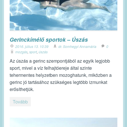
Gerinckímélő sportok – Úszás
2016. július 13. 10:39
dr. Somhegyi Annamária
0
mozgás
,
sport
,
úszás
Az úszás a gerinc szempontjából az egyik legjobb
sport, mivel a víz felhajtóereje által szinte
tehermentes helyzetben mozoghatunk, miközben a
gerinc jó tartásához szükséges legtöbb izmunkat
erősíthetjük.
Tovább