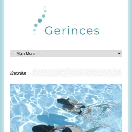
úszás