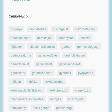
Címkefelhő
csigolya
csontritkulás
ct vizsgálat
cukorbetegség
derékfájdalom
derékfájás
dohányzás
elhízás
fájdalom
fájdalomcsillapítás
gerinc
gerincbetegség
gerinccsatorna
gerincferdülés
gerincfájdalom
gerinckímélet
gerincműtét
gerincsebészet
gerincsérv
gerincvédelem
gyermek
gyógytorna
hátfájás
időskor
iskolakezdés
krónikus derékfájdalom
lelki tényezők
megelőzés
mindennapi testnevelés
mozgás
mr vizsgálat
munkahely
nyaki gerinc
porckorong