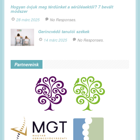
Hogyan óvjuk meg térdünket a sérülésektől? 7 bevált
módszer
28 márc 2025
No Responses.
Gerincvédő tanulói székek
14 márc 2025
No Responses.
Partnereink