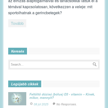
az elhízás alapfogalmaival és tanácsokkal láttuk el a
témával kapcsolatosan, következzen a veleje: mit
sportolhatnak a gerincbetegek?
Tovább
Keresés
Legújabb cikkek
Feltöltő dózisú (bólus) D3 - vitamin – Kinek,
mikor, mennyit?
08 júl 2025
No Responses.