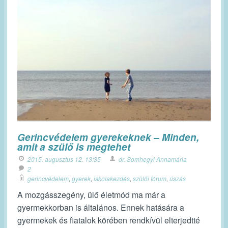
Gerincvédelem gyerekeknek – Minden,
amit a szülő is megtehet
2015. augusztus 12. 13:35
dr. Somhegyi Annamária
2
gerincvédelem
,
gyerek
,
iskolakezdés
,
szülői fórum
,
úszás
A mozgásszegény, ülő életmód ma már a
gyermekkorban is általános. Ennek hatására a
gyermekek és fiatalok körében rendkívül elterjedtté