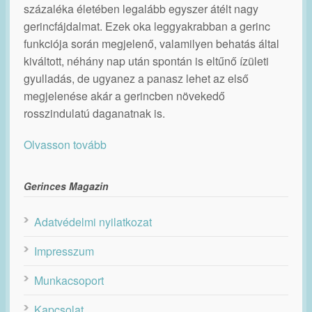
százaléka életében legalább egyszer átélt nagy
gerincfájdalmat. Ezek oka leggyakrabban a gerinc
funkciója során megjelenő, valamilyen behatás által
kiváltott, néhány nap után spontán is eltűnő ízületi
gyulladás, de ugyanez a panasz lehet az első
megjelenése akár a gerincben növekedő
rosszindulatú daganatnak is.
Olvasson tovább
Gerinces Magazin
Adatvédelmi nyilatkozat
Impresszum
Munkacsoport
Kapcsolat