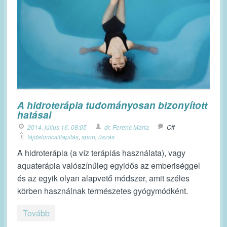
A hidroterápia tudományosan bizonyított
hatásai
2014. július 16. 08:05
dr. Ferenc Mária
Off
fájdalomcsillapítás
,
sport
,
úszás
A hidroterápia (a víz terápiás használata), vagy
aquaterápia valószínűleg egyidős az emberiséggel
és az egyik olyan alapvető módszer, amit széles
körben használnak természetes gyógymódként.
Tovább