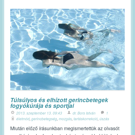
Túlsúlyos és elhízott gerincbetegek
fogyókúrája és sportjai
2013. szeptember 13. 09:43
dr. Bors István
1
életmód
,
gerincbetegség
,
mozgás
,
tartáskorrekció
,
úszás
Miután előző írásunkban megismertettük az olvasót