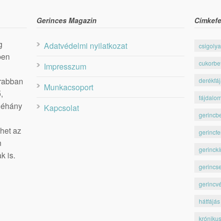
Gerinces Magazin
Címkefe
g
Adatvédelmi nyilatkozat
csigolya
ben
cukorbe
Impresszum
krabban
derékfá
Munkacsoport
,
fájdalo
 néhány
Kapcsolat
gerincb
het az
gerincfe
n
gerinckí
k is.
gerincs
gerincv
hátfájás
króniku