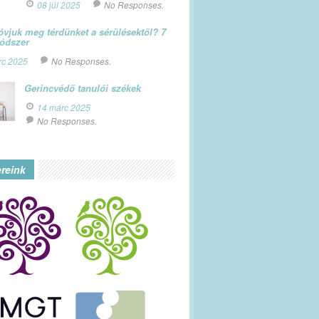
08 júl 2025
No Responses.
vjuk meg térdünket a sérülésektől? 7
módszer
rc 2025
No Responses.
Gerincvédő tanulói székek
14 márc 2025
No Responses.
ereink