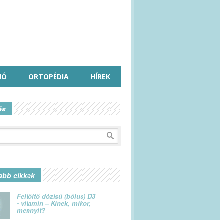
IÓ
ORTOPÉDIA
HÍREK
és
abb cikkek
Feltöltő dózisú (bólus) D3
- vitamin – Kinek, mikor,
mennyit?