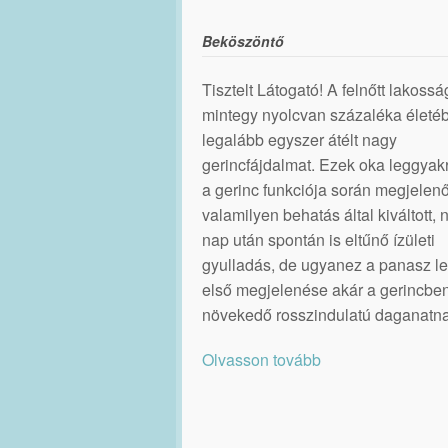
Beköszöntő
Tisztelt Látogató! A felnőtt lakossá
mintegy nyolcvan százaléka életé
legalább egyszer átélt nagy
gerincfájdalmat. Ezek oka leggya
a gerinc funkciója során megjelenő
valamilyen behatás által kiváltott,
nap után spontán is eltűnő ízületi
gyulladás, de ugyanez a panasz le
első megjelenése akár a gerincbe
növekedő rosszindulatú daganatna
Olvasson tovább