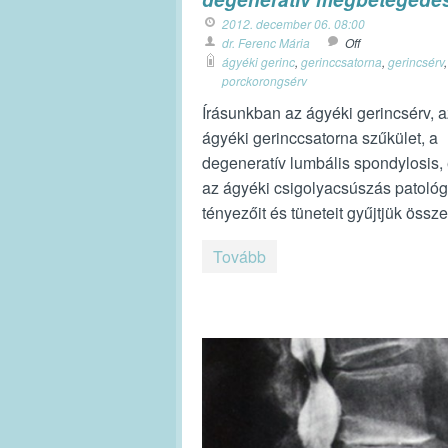
2012. december 06. 08:00
dr. Ferenc Mária
Off
ágyéki gerinc
,
gerinccsatorna
,
gerincsérv
,
porckorongsérv
Írásunkban az ágyéki gerincsérv, a
ágyéki gerinccsatorna szűkület, a
degeneratív lumbális spondylosis,
az ágyéki csigolyacsúszás patológ
tényezőit és tüneteit gyűjtjük össz
Tovább