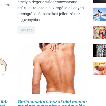
amely a degeneratív gerinccsatorna
n, amit
szűkület kapcsolatát vizsgálja az egyén
demográfiai és testalkati jellemzőinek
függvényében.
Tovább
ribb
Gerinccsatorna-szűkület esetén
sei
műtéttel gyorsabb a gyógyulás