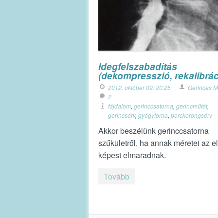
Idegfelszabadítás
(dekompresszió, rekalibrác
2012. október 09. 20:25
Gerinces M
2
fájdalom
,
gerinccsatorna
,
gerincműtét
,
gerincsérv
,
gyógytorna
,
porckorongsérv
Akkor beszélünk gerinccsatorna
szűkületről, ha annak méretei az e
képest elmaradnak.
Tovább