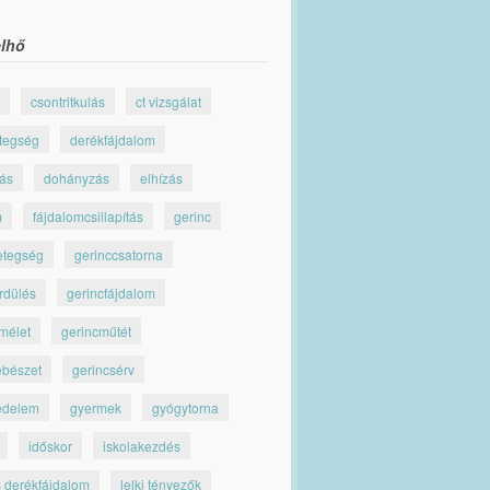
lhő
csontritkulás
ct vizsgálat
tegség
derékfájdalom
jás
dohányzás
elhízás
m
fájdalomcsillapítás
gerinc
etegség
gerinccsatorna
rdülés
gerincfájdalom
mélet
gerincműtét
ebészet
gerincsérv
édelem
gyermek
gyógytorna
időskor
iskolakezdés
s derékfájdalom
lelki tényezők