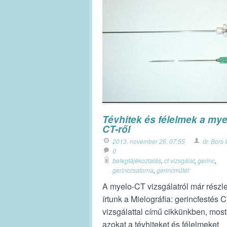
Tévhitek és félelmek a mye
CT-ről
2013. november 26. 07:55
dr. Bors 
0
betegtájékoztatás
,
ct vizsgálat
,
gerinc
,
gerinccsatorna
,
gerincműtét
A myelo-CT vizsgálatról már részl
írtunk a Mielográfia: gerincfestés 
vizsgálattal című cikkünkben, mos
azokat a tévhiteket és félelmeket