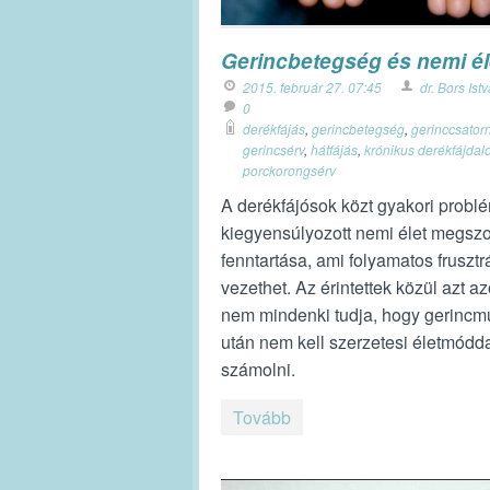
Gerincbetegség és nemi él
2015. február 27. 07:45
dr. Bors Ist
0
derékfájás
,
gerincbetegség
,
gerinccsator
gerincsérv
,
hátfájás
,
krónikus derékfájda
porckorongsérv
A derékfájósok közt gyakori probl
kiegyensúlyozott nemi élet megszo
fenntartása, ami folyamatos fruszt
vezethet. Az érintettek közül azt 
nem mindenki tudja, hogy gerincm
után nem kell szerzetesi életmódd
számolni.
Tovább