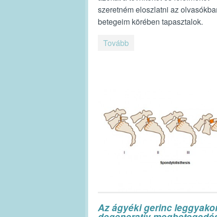
szeretném eloszlatni az olvasókba
betegeim körében tapasztalok.
Tovább
Az ágyéki gerinc leggyako
degeneratív megbetegedé