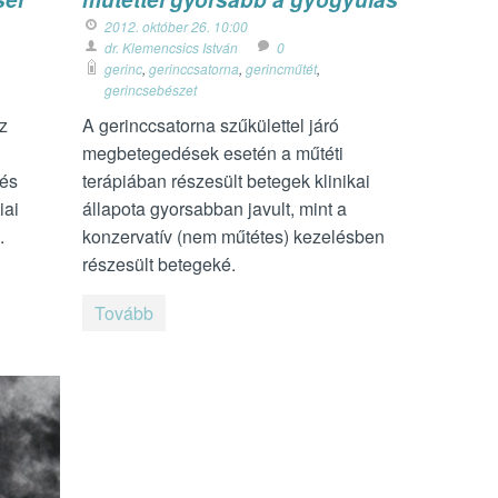
2012. október 26. 10:00
dr. Klemencsics István
0
gerinc
,
gerinccsatorna
,
gerincműtét
,
gerincsebészet
z
A gerinccsatorna szűkülettel járó
megbetegedések esetén a műtéti
 és
terápiában részesült betegek klinikai
iai
állapota gyorsabban javult, mint a
e.
konzervatív (nem műtétes) kezelésben
részesült betegeké.
Tovább