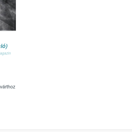
ió)
agazin
lvárthoz