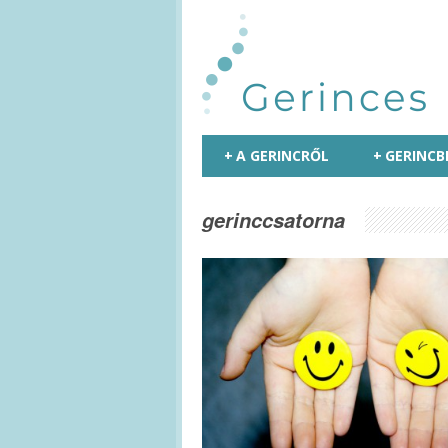
+
A GERINCRŐL
+
GERINCB
gerinccsatorna