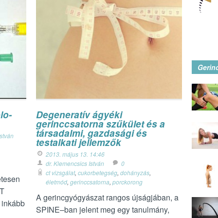
Gerin
lo-
Degeneratív ágyéki
gerinccsatorna szűkület és a
társadalmi, gazdasági és
István
testalkati jellemzők
2013. május 13. 14:46
dr. Klemencsics István
0
ct vizsgálat
,
cukorbetegség
,
dohányzás
,
etesen
életmód
,
gerinccsatorna
,
porckorong
CT
A gerincgyógyászat rangos újságjában, a
t inkább
SPINE–ban jelent meg egy tanulmány,