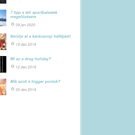
7 tipp a téli sportbalestek
megelőzésére
09 jan 2020
Kerülje el a karácsonyi hátfájást!
19 dec 2019
Mi az a drug holiday?
12 dec 2019
Mik azok a trigger pontok?
05 dec 2019