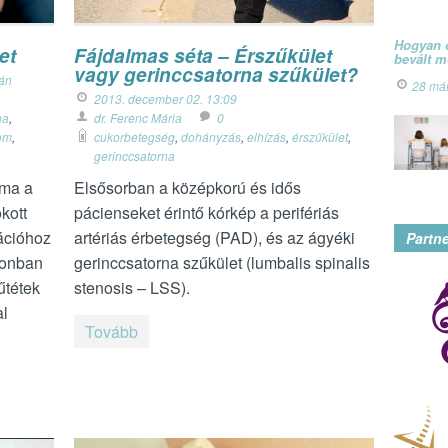
Hogyan ó
et
Fájdalmas séta – Érszűkület
bevált 
vagy gerinccsatorna szűkület?
ván
28 má
2013. december 02. 13:09
na
,
dr. Ferenc Mária
0
lom
,
cukorbetegség
,
dohányzás
,
elhízás
,
érszűkület
,
gerinccsatorna
éma a
Elsősorban a középkorú és idős
kott
pácienseket érintő kórkép a perifériás
rációhoz
artériás érbetegség (PAD), és az ágyéki
Partn
azonban
gerinccsatorna szűkület (lumbalis spinalis
űtétek
stenosis – LSS).
al
Tovább