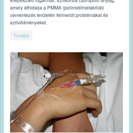
kifejlesztett rugalmas, szilikonos csontpóló anyag,
amely áthidalja a PMMA (polimetilmetakrilát)
cementezés területén felmerült problémákat és
szövődményeket.
Tovább