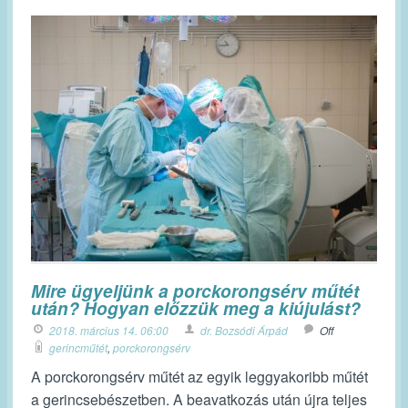
Mire ügyeljünk a porckorongsérv műtét
után? Hogyan előzzük meg a kiújulást?
2018. március 14. 06:00
dr. Bozsódi Árpád
Off
gerincműtét
,
porckorongsérv
A porckorongsérv műtét az egyik leggyakoribb műtét
a gerincsebészetben. A beavatkozás után újra teljes