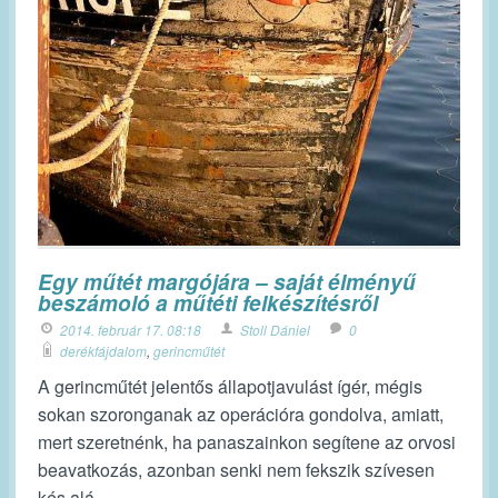
Egy műtét margójára – saját élményű
beszámoló a műtéti felkészítésről
2014. február 17. 08:18
Stoll Dániel
0
derékfájdalom
,
gerincműtét
A gerincműtét jelentős állapotjavulást ígér, mégis
sokan szoronganak az operációra gondolva, amiatt,
mert szeretnénk, ha panaszainkon segítene az orvosi
beavatkozás, azonban senki nem fekszik szívesen
kés alá.