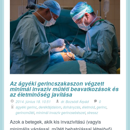
Az ágyéki gerincszakaszon végzett
minimál invazív műtéti beavatkozások és
az életminőség javítása
2014. június 18. 10:51
dr. Bozsódi Árpád
0
ágyéki gerinc
,
derékfájdalom
,
dohányzás
,
életmód
,
gerinc
,
gerincműtét
,
minimál invazív gerincsebészet
,
stressz
Azok a betegek, akik kis invazivitású (vagyis
minimális vágással, műtéti behatolással létrejövő)