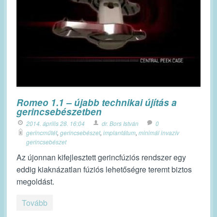
Romeo 1.1 – újabb technikai újítás a
gerincsebészetben
2014. április 28. 16:04
dr. Bors István
0
gerincműtét
,
gerincsebészet
,
implantátum
,
minimál invazív
gerincsebészet
Az újonnan kifejlesztett gerincfúziós rendszer egy
eddig kiaknázatlan fúziós lehetőségre teremt biztos
megoldást.
Tovább