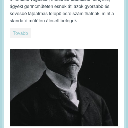
ágyéki gerincműtéten esnek át, azok gyorsabb és
kevésbé fájdalmas felépülésre számíthatnak, mint a
standard műtéten átesett betegek.
Tovább