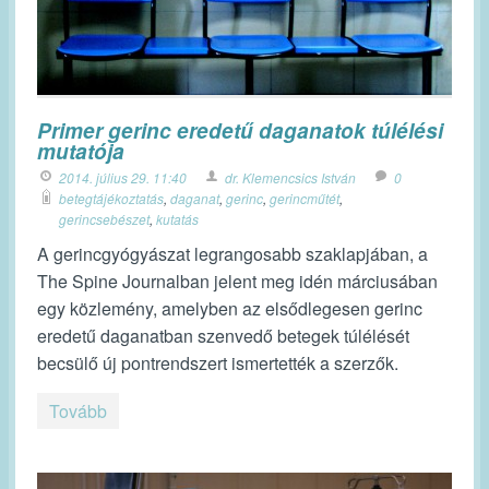
Primer gerinc eredetű daganatok túlélési
mutatója
2014. július 29. 11:40
dr. Klemencsics István
0
betegtájékoztatás
,
daganat
,
gerinc
,
gerincműtét
,
gerincsebészet
,
kutatás
A gerincgyógyászat legrangosabb szaklapjában, a
The Spine Journalban jelent meg idén márciusában
egy közlemény, amelyben az elsődlegesen gerinc
eredetű daganatban szenvedő betegek túlélését
becsülő új pontrendszert ismertették a szerzők.
Tovább