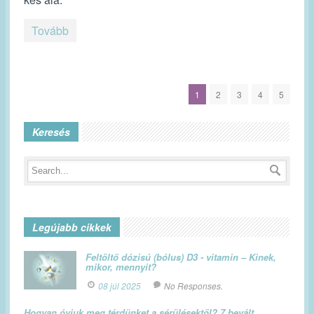
Tovább
1
2
3
4
5
Keresés
Legújabb cikkek
Feltöltő dózisú (bólus) D3 - vitamin – Kinek,
mikor, mennyit?
08 júl 2025
No Responses.
Hogyan óvjuk meg térdünket a sérülésektől? 7 bevált