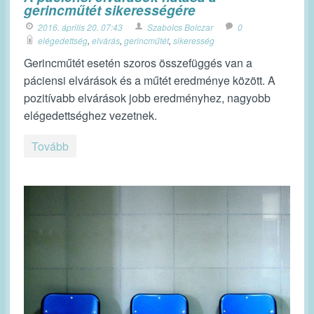
gerincműtét sikerességére
2016. április 20. 07:43
Szabolcs Bolczar
0
elégedettség
,
elvárás
,
gerincműtét
,
sikeresség
Gerincműtét esetén szoros összefüggés van a
páciensi elvárások és a műtét eredménye között. A
pozitívabb elvárások jobb eredményhez, nagyobb
elégedettséghez vezetnek.
Tovább