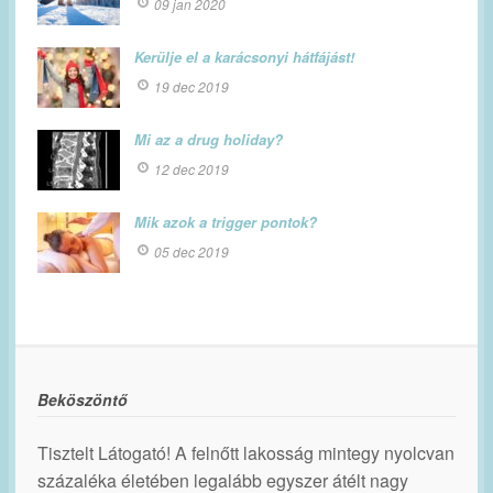
09 jan 2020
Kerülje el a karácsonyi hátfájást!
19 dec 2019
Mi az a drug holiday?
12 dec 2019
Mik azok a trigger pontok?
05 dec 2019
Beköszöntő
Tisztelt Látogató! A felnőtt lakosság mintegy nyolcvan
százaléka életében legalább egyszer átélt nagy