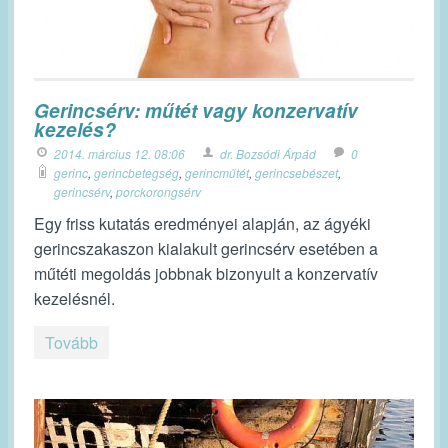
Gerincsérv: műtét vagy konzervatív
kezelés?
2014. március 12. 08:06
dr. Bozsódi Árpád
0
gerinc
,
gerincbetegség
,
gerincműtét
,
gerincsebészet
,
gerincsérv
,
porckorongsérv
Egy friss kutatás eredményei alapján, az ágyéki
gerincszakaszon kialakult gerincsérv esetében a
műtéti megoldás jobbnak bizonyult a konzervatív
kezelésnél.
Tovább