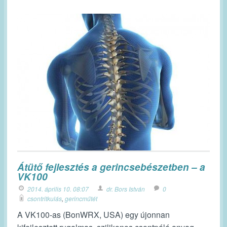
Átütő fejlesztés a gerincsebészetben – a
VK100
2014. április 10. 08:07
dr. Bors István
0
csontritkulás
,
gerincműtét
A VK100-as (BonWRX, USA) egy újonnan