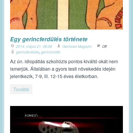
Egy gerincferdülés története
2014. május 21. 08:08
Gerinces Magazin
Off
gerincferdülés
,
gerincműtét
Az ún. idiopátiás szkoliózis pontos kiváltó okát nem
ismerjük. Általában a gyors testi növekedés idején
jelentkezik, 7-9, ill. 12-15 éves életkorban.
Tovább