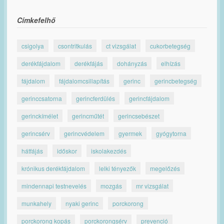
Címkefelhő
csigolya
csontritkulás
ct vizsgálat
cukorbetegség
derékfájdalom
derékfájás
dohányzás
elhízás
fájdalom
fájdalomcsillapítás
gerinc
gerincbetegség
gerinccsatorna
gerincferdülés
gerincfájdalom
gerinckímélet
gerincműtét
gerincsebészet
gerincsérv
gerincvédelem
gyermek
gyógytorna
hátfájás
időskor
iskolakezdés
krónikus derékfájdalom
lelki tényezők
megelőzés
mindennapi testnevelés
mozgás
mr vizsgálat
munkahely
nyaki gerinc
porckorong
porckorong kopás
porckorongsérv
prevenció