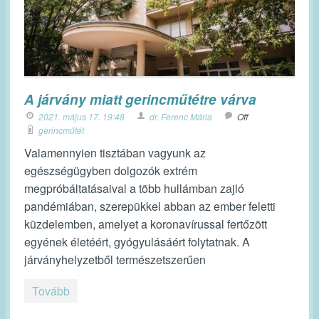
A járvány miatt gerincműtétre várva
2021. május 17. 19:48
dr. Ferenc Mária
Off
gerincműtét
Valamennyien tisztában vagyunk az
egészségügyben dolgozók extrém
megpróbáltatásaival a több hullámban zajló
pandémiában, szerepükkel abban az ember feletti
küzdelemben, amelyet a koronavírussal fertőzött
egyének életéért, gyógyulásáért folytatnak. A
járványhelyzetből természetszerűen
Tovább