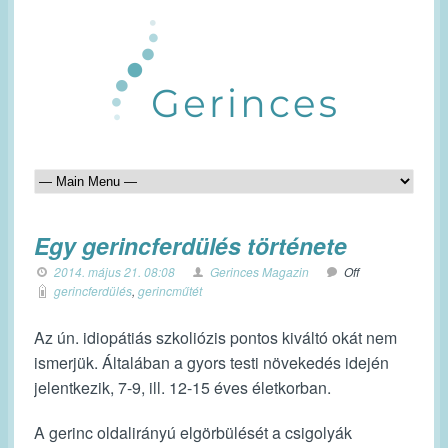
Egy gerincferdülés története
2014. május 21. 08:08
Gerinces Magazin
Off
gerincferdülés
,
gerincműtét
Az ún. idiopátiás szkoliózis pontos kiváltó okát nem
ismerjük. Általában a gyors testi növekedés idején
jelentkezik, 7-9, ill. 12-15 éves életkorban.
A gerinc oldalirányú elgörbülését a csigolyák