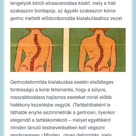
tengelyük körüli elcsavarodása kíséri, mely a háti
szakaszon bordapúp, az ágyéki szakaszon kóros
gerinc melletti elődomborodás kialakulásához vezet.
Gerincdeformitás kialakulása esetén elsődleges
fontosságú a korai felismerés, hogy a súlyos,
rosszabbodásra hajlamos eseteket minél előbb
hatékony kezelésbe vegyük. (Tartáshibaként is
láthatók enyhe aszimmetriák a gerincen, ilyenkor
elegendő a tartáskorrekció – melyet egyébként
minden tanuló testnevelésében kell végezni
rendszeresen.) Minden olyan deformitás, mely