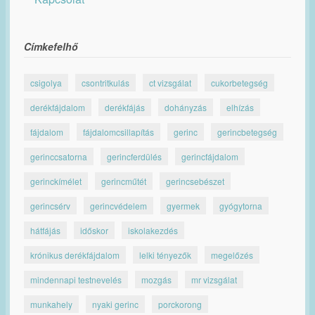
Címkefelhő
csigolya
csontritkulás
ct vizsgálat
cukorbetegség
derékfájdalom
derékfájás
dohányzás
elhízás
fájdalom
fájdalomcsillapítás
gerinc
gerincbetegség
gerinccsatorna
gerincferdülés
gerincfájdalom
gerinckímélet
gerincműtét
gerincsebészet
gerincsérv
gerincvédelem
gyermek
gyógytorna
hátfájás
időskor
iskolakezdés
krónikus derékfájdalom
lelki tényezők
megelőzés
mindennapi testnevelés
mozgás
mr vizsgálat
munkahely
nyaki gerinc
porckorong