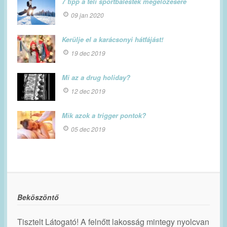
7 tipp a téli sportbalestek megelőzésére
09 jan 2020
Kerülje el a karácsonyi hátfájást!
19 dec 2019
Mi az a drug holiday?
12 dec 2019
Mik azok a trigger pontok?
05 dec 2019
Beköszöntő
Tisztelt Látogató! A felnőtt lakosság mintegy nyolcvan