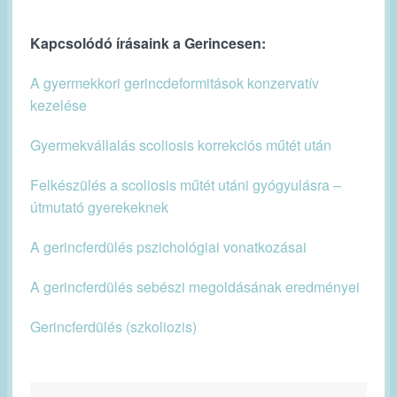
Kapcsolódó írásaink a Gerincesen:
A gyermekkori gerincdeformitások konzervatív
kezelése
Gyermekvállalás scoliosis korrekciós műtét után
Felkészülés a scoliosis műtét utáni gyógyulásra –
útmutató gyerekeknek
A gerincferdülés pszichológiai vonatkozásai
A gerincferdülés sebészi megoldásának eredményei
Gerincferdülés (szkoliozis)