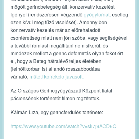
mögött gerincbetegség áll, konzervatív kezelést
igényel (rendszeresen végzendő
gyógytornát,
esetleg
ezen kívül még fűző viselését). Amennyiben
konzervatív kezelés már az előrehaladott
csontérettség miatt nem jön szóba, vagy segítségével
a további romlást megállítani nem sikerül, és
mindezek mellett a gerinc deformitás olyan fokot ért
el, hogy a Beteg hátralévő teljes életében
(felnőttkorban is) állandó rosszabbodása
várható,
műtéti korrekció javasolt.
Az Országos Gerincgyógyászati Központ fiatal
páciensének történetét filmen rögzítettük.
Kálmán Liza, egy gerincferdülés története:
https://www.youtube.com/watch?
v=sli7j9ACD6Q