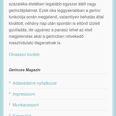
százaléka életében legalább egyszer átélt nagy
gerincfájdalmat. Ezek oka leggyakrabban a gerinc
funkciója során megjelenő, valamilyen behatás által
kiváltott, néhány nap után spontán is eltűnő ízületi
gyulladás, de ugyanez a panasz lehet az első
megjelenése akár a gerincben növekedő
rosszindulatú daganatnak is.
Olvasson tovább
Gerinces Magazin
Adatvédelmi nyilatkozat
Impresszum
Munkacsoport
Kapcsolat