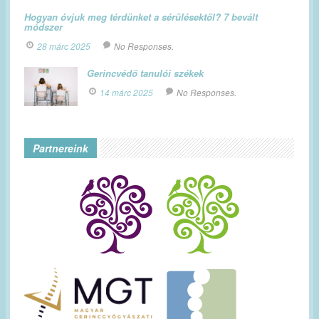
Hogyan óvjuk meg térdünket a sérülésektől? 7 bevált
módszer
28 márc 2025
No Responses.
Gerincvédő tanulói székek
14 márc 2025
No Responses.
Partnereink