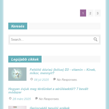
1
2
3
Keresés
Legújabb cikkek
Feltöltő dózisú (bólus) D3 - vitamin – Kinek,
mikor, mennyit?
08 júl 2025
No Responses.
Hogyan óvjuk meg térdünket a sérülésektől? 7 bevált
módszer
28 márc 2025
No Responses.
Gerincvédő tanulói székek