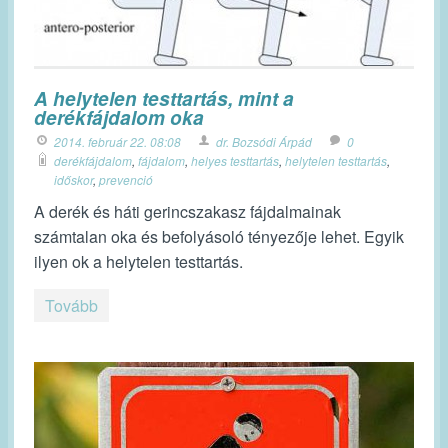
A helytelen testtartás, mint a
derékfájdalom oka
2014. február 22. 08:08
dr. Bozsódi Árpád
0
derékfájdalom
,
fájdalom
,
helyes testtartás
,
helytelen testtartás
,
időskor
,
prevenció
A derék és háti gerincszakasz fájdalmainak
számtalan oka és befolyásoló tényezője lehet. Egyik
ilyen ok a helytelen testtartás.
Tovább