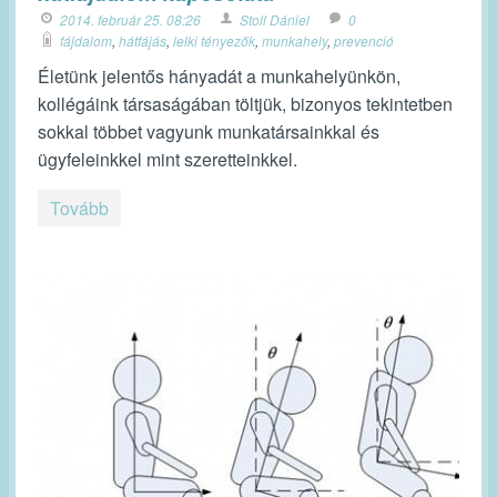
2014. február 25. 08:26
Stoll Dániel
0
fájdalom
,
hátfájás
,
lelki tényezők
,
munkahely
,
prevenció
Életünk jelentős hányadát a munkahelyünkön,
kollégáink társaságában töltjük, bizonyos tekintetben
sokkal többet vagyunk munkatársainkkal és
ügyfeleinkkel mint szeretteinkkel.
Tovább