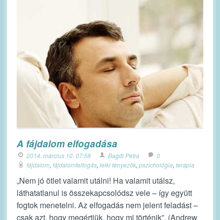
A fájdalom elfogadása
2014. március 10. 07:58
Bagdi Petra
0
fájdalom
,
fájdalomfelfogás
,
lelki tényezők
,
pszichológia
,
terápia
„Nem jó ötlet valamit utálni! Ha valamit utálsz,
láthatatlanul is összekapcsolódsz vele – így együtt
fogtok menetelni. Az elfogadás nem jelent feladást –
csak azt, hogy megértjük, hogy mi történik”. (Andrew