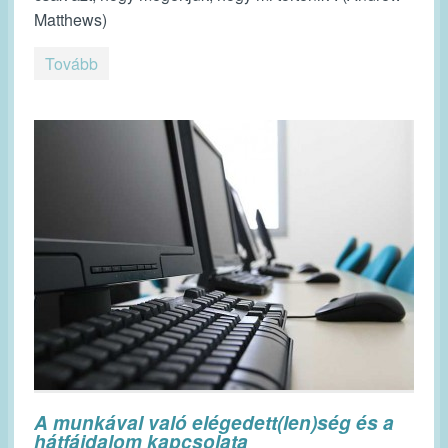
Matthews)
Tovább
A munkával való elégedett(len)ség és a
hátfájdalom kapcsolata