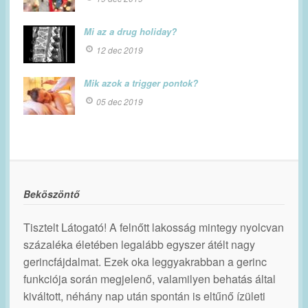
Mi az a drug holiday?
12 dec 2019
Mik azok a trigger pontok?
05 dec 2019
Beköszöntő
Tisztelt Látogató! A felnőtt lakosság mintegy nyolcvan
százaléka életében legalább egyszer átélt nagy
gerincfájdalmat. Ezek oka leggyakrabban a gerinc
funkciója során megjelenő, valamilyen behatás által
kiváltott, néhány nap után spontán is eltűnő ízületi