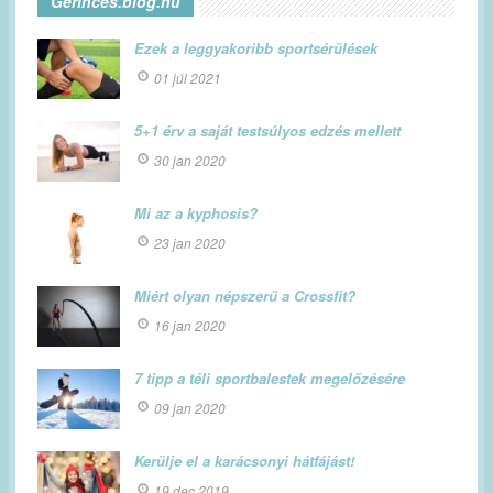
Gerinces.blog.hu
Ezek a leggyakoribb sportsérülések
01 júl 2021
5+1 érv a saját testsúlyos edzés mellett
30 jan 2020
Mi az a kyphosis?
23 jan 2020
Miért olyan népszerű a Crossfit?
16 jan 2020
7 tipp a téli sportbalestek megelőzésére
09 jan 2020
Kerülje el a karácsonyi hátfájást!
19 dec 2019