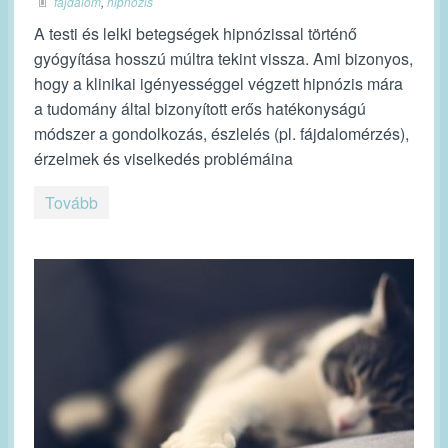
fájdalom
,
hipnózis
A testi és lelki betegségek hipnózissal történő
gyógyítása hosszú múltra tekint vissza. Ami bizonyos,
hogy a klinikai igényességgel végzett hipnózis mára
a tudomány által bizonyított erős hatékonyságú
módszer a gondolkozás, észlelés (pl. fájdalomérzés),
érzelmek és viselkedés problémáina
Tovább