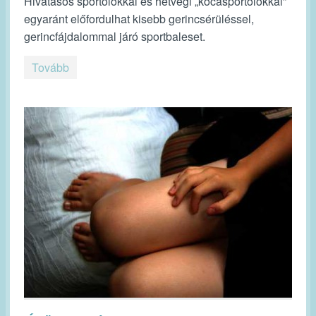
Hivatásos sportolókkal és hétvégi „kocasportolókkal”
egyaránt előfordulhat kisebb gerincsérüléssel,
gerincfájdalommal járó sportbaleset.
Tovább