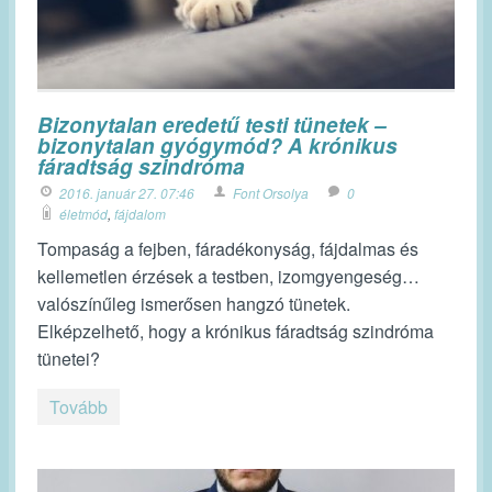
Bizonytalan eredetű testi tünetek –
bizonytalan gyógymód? A krónikus
fáradtság szindróma
2016. január 27. 07:46
Font Orsolya
0
életmód
,
fájdalom
Tompaság a fejben, fáradékonyság, fájdalmas és
kellemetlen érzések a testben, izomgyengeség…
valószínűleg ismerősen hangzó tünetek.
Elképzelhető, hogy a krónikus fáradtság szindróma
tünetei?
Tovább