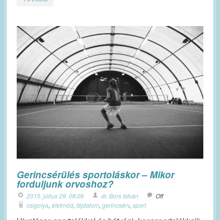
Gerincsérülés sportoláskor – Mikor
forduljunk orvoshoz?
2015. július 29. 08:06
dr. Bors István
Off
csigolya
,
életmód
,
fájdalom
,
gerincsérv
,
sport