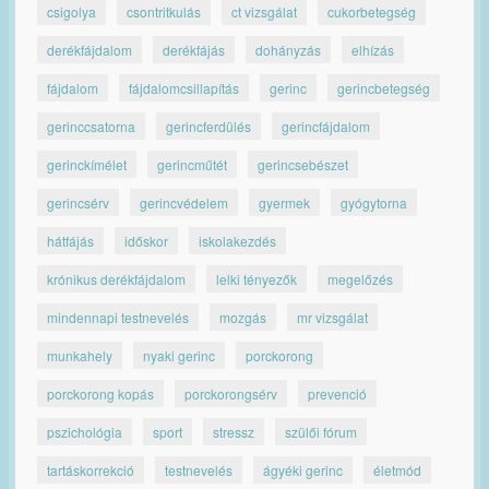
csigolya
csontritkulás
ct vizsgálat
cukorbetegség
derékfájdalom
derékfájás
dohányzás
elhízás
fájdalom
fájdalomcsillapítás
gerinc
gerincbetegség
gerinccsatorna
gerincferdülés
gerincfájdalom
gerinckímélet
gerincműtét
gerincsebészet
gerincsérv
gerincvédelem
gyermek
gyógytorna
hátfájás
időskor
iskolakezdés
krónikus derékfájdalom
lelki tényezők
megelőzés
mindennapi testnevelés
mozgás
mr vizsgálat
munkahely
nyaki gerinc
porckorong
porckorong kopás
porckorongsérv
prevenció
pszichológia
sport
stressz
szülői fórum
tartáskorrekció
testnevelés
ágyéki gerinc
életmód