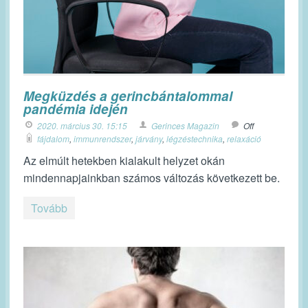
Megküzdés a gerincbántalommal
pandémia idején
2020. március 30. 15:15
Gerinces Magazin
Off
fájdalom
,
immunrendszer
,
járvány
,
légzéstechnika
,
relaxáció
Az elmúlt hetekben kialakult helyzet okán
mindennapjainkban számos változás következett be.
Tovább