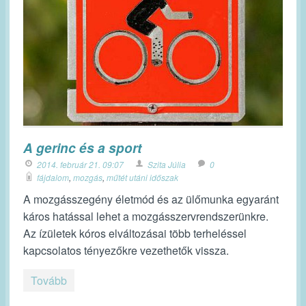
A gerinc és a sport
2014. február 21. 09:07
Szita Júlia
0
fájdalom
,
mozgás
,
műtét utáni időszak
A mozgásszegény életmód és az ülőmunka egyaránt
káros hatással lehet a mozgásszervrendszerünkre.
Az ízületek kóros elváltozásai több terheléssel
kapcsolatos tényezőkre vezethetők vissza.
Tovább