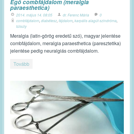
Égő combfájdalom (meralgia
paraesthetica)
2014. május 14. 08:05
dr. Ferenc Mária
0
combfájdalom
,
diabétesz
,
fájdalom
,
karpális alagút-szindróma
,
túlsúly
Meralgia (latin-görög eredetű szó), magyar jelentése
combfájdalom, meralgia paraesthetica (paresztetika)
jelentése pedig neuralgiás combfájdalom.
Tovább