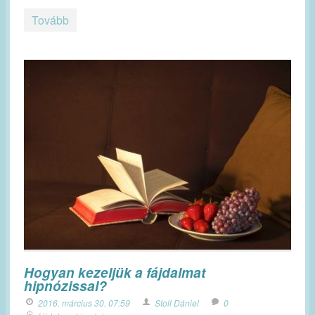
Tovább
Hogyan kezeljük a fájdalmat
hipnózissal?
2016. március 30. 07:59
Stoll Dániel
0