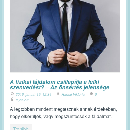
A fizikai fájdalom csillapítja a lelki
szenvedést? – Az önsértés jelensége
2016. január 19. 12:34
Harkai Viktória
0
fájdalom
A legtöbben mindent megtesznek annak érdekében,
hogy elkerüljék, vagy megszüntessék a fájdalmat.
Tovább