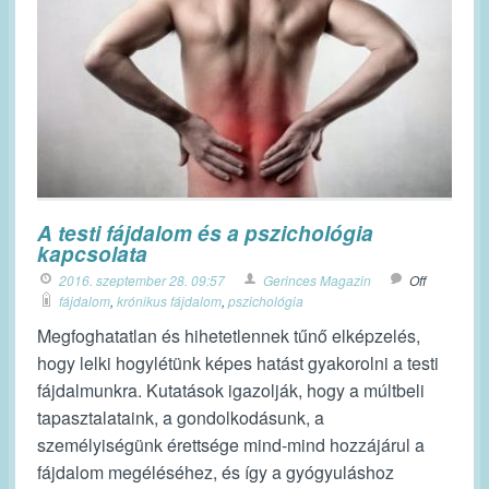
A testi fájdalom és a pszichológia
kapcsolata
2016. szeptember 28. 09:57
Gerinces Magazin
Off
fájdalom
,
krónikus fájdalom
,
pszichológia
Megfoghatatlan és hihetetlennek tűnő elképzelés,
hogy lelki hogylétünk képes hatást gyakorolni a testi
fájdalmunkra. Kutatások igazolják, hogy a múltbeli
tapasztalataink, a gondolkodásunk, a
személyiségünk érettsége mind-mind hozzájárul a
fájdalom megéléséhez, és így a gyógyuláshoz