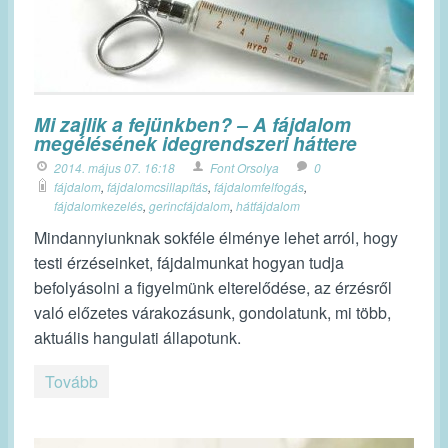
Mi zajlik a fejünkben? – A fájdalom
megélésének idegrendszeri háttere
2014. május 07. 16:18
Font Orsolya
0
fájdalom
,
fájdalomcsillapítás
,
fájdalomfelfogás
,
fájdalomkezelés
,
gerincfájdalom
,
hátfájdalom
Mindannyiunknak sokféle élménye lehet arról, hogy
testi érzéseinket, fájdalmunkat hogyan tudja
befolyásolni a figyelmünk elterelődése, az érzésről
való előzetes várakozásunk, gondolatunk, mi több,
aktuális hangulati állapotunk.
Tovább