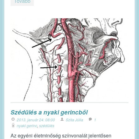
Tovább
Szédülés a nyaki gerincből
2013. január 24. 08:00
Szita Júlia
1
nyaki gerinc
,
szédülés
Az egyéni életminőség színvonalát jelentősen