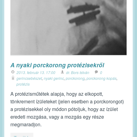
A nyaki porckorong protézisekről
2013. február 13. 17:00
dr. Bors István
0
gerincsebészet
,
nyaki gerinc
,
porckorong
,
porckorong kopás
,
protézis
A protézisműtétek alapja, hogy az elkopott,
tönkrement ízületeket (jelen esetben a porckorongot)
a protézisekkel oly módon pótoljuk, hogy az ízület
eredeti mozgása, vagy a mozgás egy része
megmaradjon.