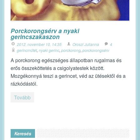
Porckorongsérv a nyaki
gerincszakaszon
2012. november 10. 14:35
Oroszi Julianna
4
gerincműtét
,
nyaki gerinc
,
porckorong
,
porckorongsérv
A porckorong egészséges állapotban rugalmas és
erős összeköttetés a csigolyatestek között.
Mozgékonnyá teszi a gerincet, véd az ütésektől és a
rázkódástól.
Tovább
Keresés