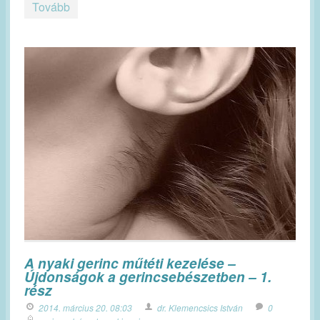
Tovább
A nyaki gerinc műtéti kezelése –
Újdonságok a gerincsebészetben – 1.
rész
2014. március 20. 08:03
dr. Klemencsics István
0