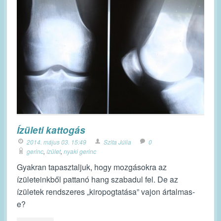
Ízületi kattogás
2014. május 03. 15:49
Szita Júlia
0
gerinc
,
ízület
,
nyaki gerinc
Gyakran tapasztaljuk, hogy mozgásokra az
ízületeinkből pattanó hang szabadul fel. De az
ízületek rendszeres „kiropogtatása” vajon ártalmas-
e?