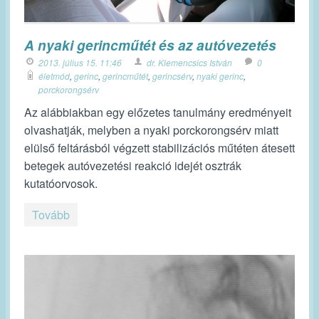
A nyaki gerincműtét és az autóvezetés
2013. július 15. 11:46
dr. Klemencsics István
0
életmód
,
gerinc
,
gerincműtét
,
gerincsérv
,
nyaki gerinc
,
porckorongsérv
Az alábbiakban egy előzetes tanulmány eredményeit
olvashatják, melyben a nyaki porckorongsérv miatt
elülső feltárásból végzett stabilizációs műtéten átesett
betegek autóvezetési reakció idejét osztrák
kutatóorvosok.
Tovább