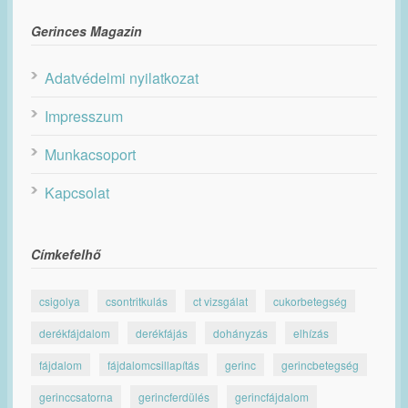
Gerinces Magazin
Adatvédelmi nyilatkozat
Impresszum
Munkacsoport
Kapcsolat
Címkefelhő
csigolya
csontritkulás
ct vizsgálat
cukorbetegség
derékfájdalom
derékfájás
dohányzás
elhízás
fájdalom
fájdalomcsillapítás
gerinc
gerincbetegség
gerinccsatorna
gerincferdülés
gerincfájdalom