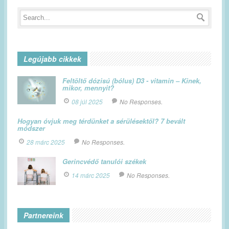
Legújabb cikkek
Feltöltő dózisú (bólus) D3 - vitamin – Kinek,
mikor, mennyit?
08 júl 2025
No Responses.
Hogyan óvjuk meg térdünket a sérülésektől? 7 bevált
módszer
28 márc 2025
No Responses.
Gerincvédő tanulói székek
14 márc 2025
No Responses.
Partnereink