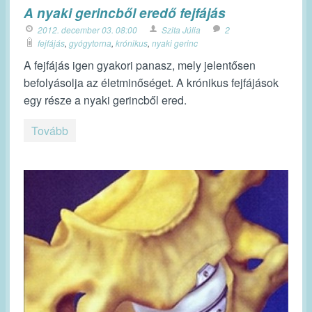
A nyaki gerincből eredő fejfájás
2012. december 03. 08:00
Szita Júlia
2
fejfájás
,
gyógytorna
,
krónikus
,
nyaki gerinc
A fejfájás igen gyakori panasz, mely jelentősen
befolyásolja az életminőséget. A krónikus fejfájások
egy része a nyaki gerincből ered.
Tovább