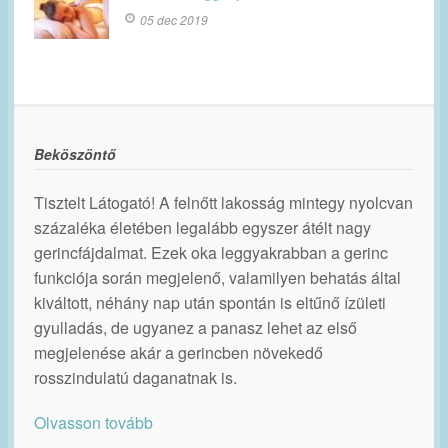
05 dec 2019
Beköszöntő
Tisztelt Látogató! A felnőtt lakosság mintegy nyolcvan
százaléka életében legalább egyszer átélt nagy
gerincfájdalmat. Ezek oka leggyakrabban a gerinc
funkciója során megjelenő, valamilyen behatás által
kiváltott, néhány nap után spontán is eltűnő ízületi
gyulladás, de ugyanez a panasz lehet az első
megjelenése akár a gerincben növekedő
rosszindulatú daganatnak is.
Olvasson tovább