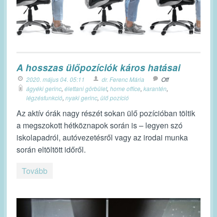
A hosszas ülőpozíciók káros hatásai
2020. május 04. 05:11
dr. Ferenc Mária
Off
ágyéki gerinc
,
élettani görbület
,
home office
,
karantén
,
légzésfunkció
,
nyaki gerinc
,
ülő pozíció
Az aktív órák nagy részét sokan ülő pozícióban töltik
a megszokott hétköznapok során is – legyen szó
iskolapadról, autóvezetésről vagy az irodai munka
során eltöltött időről.
Tovább