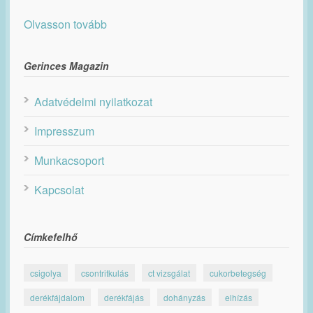
Olvasson tovább
Gerinces Magazin
Adatvédelmi nyilatkozat
Impresszum
Munkacsoport
Kapcsolat
Címkefelhő
csigolya
csontritkulás
ct vizsgálat
cukorbetegség
derékfájdalom
derékfájás
dohányzás
elhízás