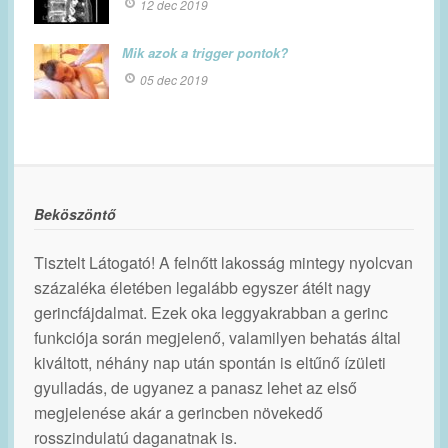
12 dec 2019
Mik azok a trigger pontok?
05 dec 2019
Beköszöntő
Tisztelt Látogató! A felnőtt lakosság mintegy nyolcvan
százaléka életében legalább egyszer átélt nagy
gerincfájdalmat. Ezek oka leggyakrabban a gerinc
funkciója során megjelenő, valamilyen behatás által
kiváltott, néhány nap után spontán is eltűnő ízületi
gyulladás, de ugyanez a panasz lehet az első
megjelenése akár a gerincben növekedő
rosszindulatú daganatnak is.