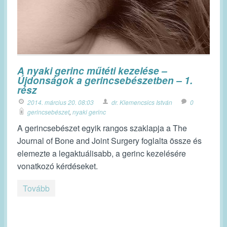
A nyaki gerinc műtéti kezelése –
Újdonságok a gerincsebészetben – 1.
rész
2014. március 20. 08:03
dr. Klemencsics István
0
gerincsebészet
,
nyaki gerinc
A gerincsebészet egyik rangos szaklapja a The
Journal of Bone and Joint Surgery foglalta össze és
elemezte a legaktuálisabb, a gerinc kezelésére
vonatkozó kérdéseket.
Tovább