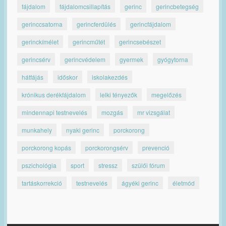
fájdalom
fájdalomcsillapítás
gerinc
gerincbetegség
gerinccsatorna
gerincferdülés
gerincfájdalom
gerinckímélet
gerincműtét
gerincsebészet
gerincsérv
gerincvédelem
gyermek
gyógytorna
hátfájás
időskor
iskolakezdés
krónikus derékfájdalom
lelki tényezők
megelőzés
mindennapi testnevelés
mozgás
mr vizsgálat
munkahely
nyaki gerinc
porckorong
porckorong kopás
porckorongsérv
prevenció
pszichológia
sport
stressz
szülői fórum
tartáskorrekció
testnevelés
ágyéki gerinc
életmód