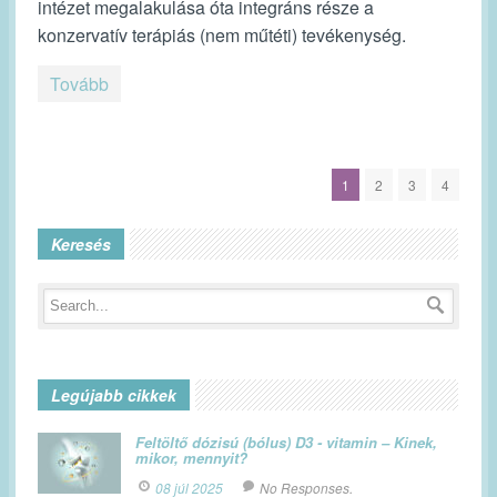
intézet megalakulása óta integráns része a
konzervatív terápiás (nem műtéti) tevékenység.
Tovább
1
2
3
4
Keresés
Legújabb cikkek
Feltöltő dózisú (bólus) D3 - vitamin – Kinek,
mikor, mennyit?
08 júl 2025
No Responses.