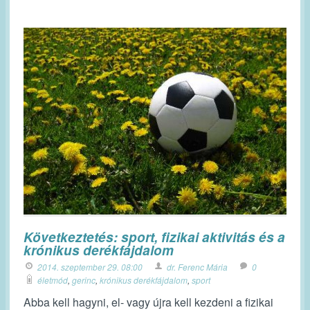
Következtetés: sport, fizikai aktivitás és a
krónikus derékfájdalom
2014. szeptember 29. 08:00
dr. Ferenc Mária
0
életmód
,
gerinc
,
krónikus derékfájdalom
,
sport
Abba kell hagyni, el- vagy újra kell kezdeni a fizikai