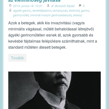
2014. június 18. 10:51
dr. Bozsódi Árpád
0
ágyéki gerinc
,
derékfájdalom
,
dohányzás
,
életmód
,
gerinc
,
gerincműtét
,
minimál invazív gerincsebészet
,
stressz
Azok a betegek, akik kis invazivitású (vagyis
minimális vágással, műtéti behatolással létrejövő)
ágyéki gerincműtéten esnek át, azok gyorsabb és
kevésbé fájdalmas felépülésre számíthatnak, mint a
standard műtéten átesett betegek.
Tovább