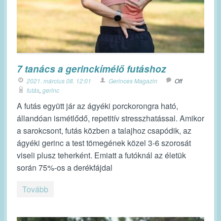
7 tanács a gerinckímélő futáshoz
2021. március 08. 12:01
Gerinces Magazin
Off
futás
,
gerinc
A futás együtt jár az ágyéki porckorongra ható,
állandóan ismétlődő, repetitív stresszhatással. Amikor
a sarokcsont, futás közben a talajhoz csapódik, az
ágyéki gerinc a test tömegének közel 3-6 szorosát
viseli plusz teherként. Emiatt a futóknál az életük
során 75%-os a derékfájdal
Tovább