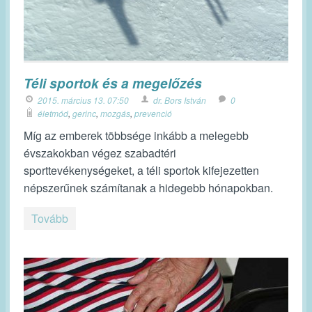
Téli sportok és a megelőzés
2015. március 13. 07:50
dr. Bors István
0
életmód
,
gerinc
,
mozgás
,
prevenció
Míg az emberek többsége inkább a melegebb
évszakokban végez szabadtéri
sporttevékenységeket, a téli sportok kifejezetten
népszerűnek számítanak a hidegebb hónapokban.
Tovább