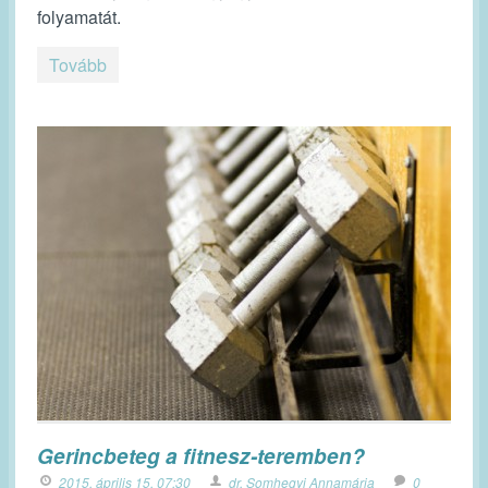
folyamatát.
Tovább
Gerincbeteg a fitnesz-teremben?
2015. április 15. 07:30
dr. Somhegyi Annamária
0