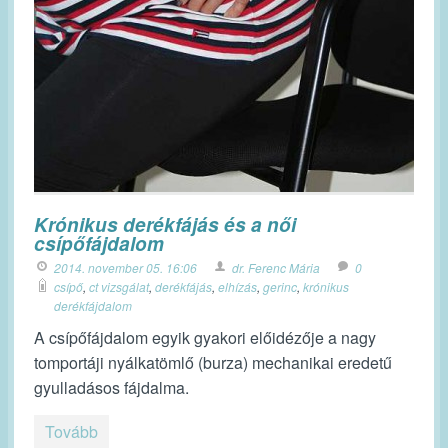
Krónikus derékfájás és a női
csípőfájdalom
2014. november 05. 16:06
dr. Ferenc Mária
0
csípő
,
ct vizsgálat
,
derékfájás
,
elhízás
,
gerinc
,
krónikus
derékfájdalom
A csípőfájdalom egyik gyakori előidézője a nagy
tomportáji nyálkatömlő (burza) mechanikai eredetű
gyulladásos fájdalma.
Tovább