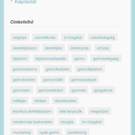
Kapcsolat
Címkefelhő
csigolya
csontritkulás
ct vizsgálat
cukorbetegség
derékfájdalom
derékfájás
dohányzás
elhízás
fájdalom
fájdalomcsillapítás
gerinc
gerincbetegség
gerinccsatorna
gerincferdülés
gerincfájdalom
gerinckímélet
gerincműtét
gerincsebészet
gerincsérv
gerincvédelem
gyermek
gyógytorna
hátfájás
időskor
iskolakezdés
krónikus derékfájdalom
lelki tényezők
megelőzés
mindennapi testnevelés
mozgás
mr vizsgálat
munkahely
nyaki gerinc
porckorong