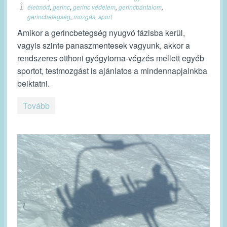
életmód
,
gerinc
,
gerinc védelem
,
gerincbántalom
,
gerincbetegség
,
mozgás
,
sport
Amikor a gerincbetegség nyugvó fázisba kerül,
vagyis szinte panaszmentesek vagyunk, akkor a
rendszeres otthoni gyógytorna-végzés mellett egyéb
sportot, testmozgást is ajánlatos a mindennapjainkba
beiktatni.
Tovább