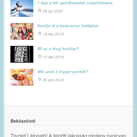
7 tipp a téli sportbalestek megelőzésére
09 jan 2020
Kerülje el a karácsonyi hátfájást!
19 dec 2019
Mi az a drug holiday?
12 dec 2019
Mik azok a trigger pontok?
05 dec 2019
Beköszöntő
Tisztelt Látogató! A felnőtt lakosság mintegy nyolcvan