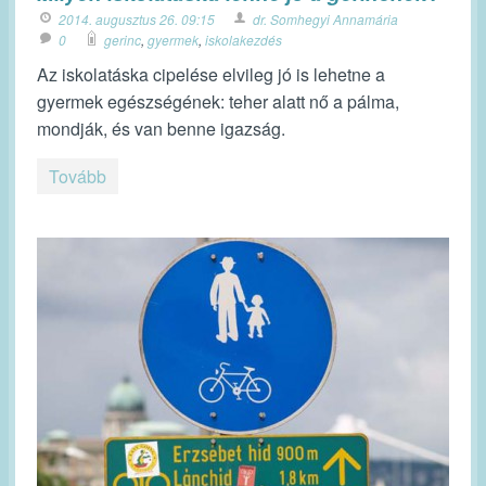
2014. augusztus 26. 09:15
dr. Somhegyi Annamária
0
gerinc
,
gyermek
,
iskolakezdés
Az iskolatáska cipelése elvileg jó is lehetne a
gyermek egészségének: teher alatt nő a pálma,
mondják, és van benne igazság.
Tovább