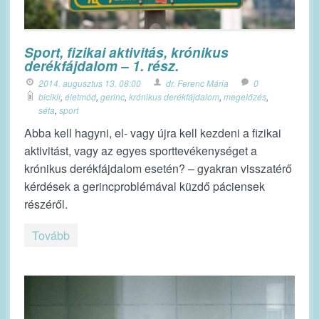
Sport, fizikai aktivitás, krónikus
derékfájdalom – 1. rész.
2014. augusztus 13. 08:00
dr. Ferenc Mária
0
bicikli
,
életmód
,
gerinc
,
krónikus derékfájdalom
,
megelőzés
,
séta
,
sport
Abba kell hagyni, el- vagy újra kell kezdeni a fizikai
aktivitást, vagy az egyes sporttevékenységet a
krónikus derékfájdalom esetén? – gyakran visszatérő
kérdések a gerincproblémával küzdő páciensek
részéről.
Tovább