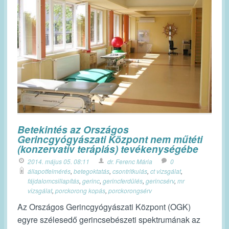
Betekintés az Országos
Gerincgyógyászati Központ nem műtéti
(konzervatív terápiás) tevékenységébe
2014. május 05. 08:11
dr. Ferenc Mária
0
állapotfelmérés
,
betegoktatás
,
csontritkulás
,
ct vizsgálat
,
fájdalomcsillapítás
,
gerinc
,
gerincferdülés
,
gerincsérv
,
mr
vizsgálat
,
porckorong kopás
,
porckorongsérv
Az Országos Gerincgyógyászati Központ (OGK)
egyre szélesedő gerincsebészeti spektrumának az