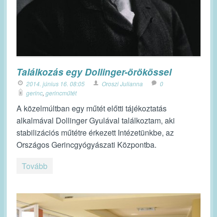
Találkozás egy Dollinger-örökössel
2014. június 16. 08:05
Oroszi Julianna
0
gerinc
,
gerincműtét
A közelmúltban egy műtét előtti tájékoztatás
alkalmával Dollinger Gyulával találkoztam, aki
stabilizációs műtétre érkezett Intézetünkbe, az
Országos Gerincgyógyászati Központba.
Tovább