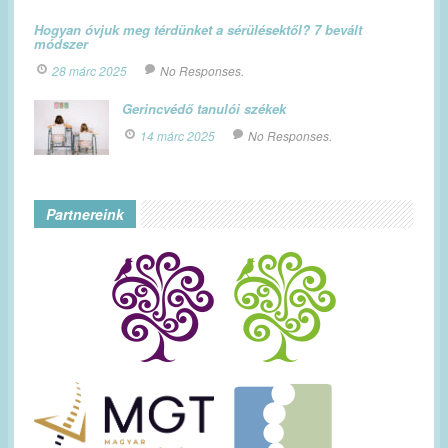
Hogyan óvjuk meg térdünket a sérülésektől? 7 bevált
módszer
28 márc 2025
No Responses.
Gerincvédő tanulói székek
14 márc 2025
No Responses.
Partnereink