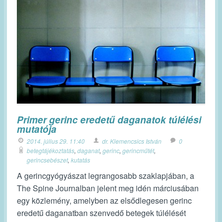
Primer gerinc eredetű daganatok túlélési
mutatója
2014. július 29. 11:40
dr. Klemencsics István
0
betegtájékoztatás
,
daganat
,
gerinc
,
gerincműtét
,
gerincsebészet
,
kutatás
A gerincgyógyászat legrangosabb szaklapjában, a
The Spine Journalban jelent meg idén márciusában
egy közlemény, amelyben az elsődlegesen gerinc
eredetű daganatban szenvedő betegek túlélését