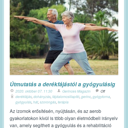
Útmutatás a derékfájástól a gyógyulásig
2020. október 07. 11:30
Gerinces Magazin
Off
derékfájás
,
dohányzás
,
fájdalomcsillapító
,
gerinc
,
gyógytorna
,
gyógyulás
,
hát
,
szorongás
,
terápia
Az izomok erősítésén, nyújtásán, és az aerob
gyakorlatokon kívül is több olyan életmódbeli irányelv
van, amely segítheti a gyógyulás és a rehabilitáció