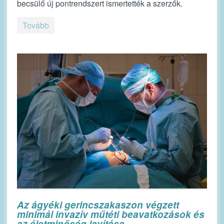
becsülő új pontrendszert ismertették a szerzők.
Tovább
Az ágyéki gerincszakaszon végzett
minimál invazív műtéti beavatkozások és
az életminőség javítása