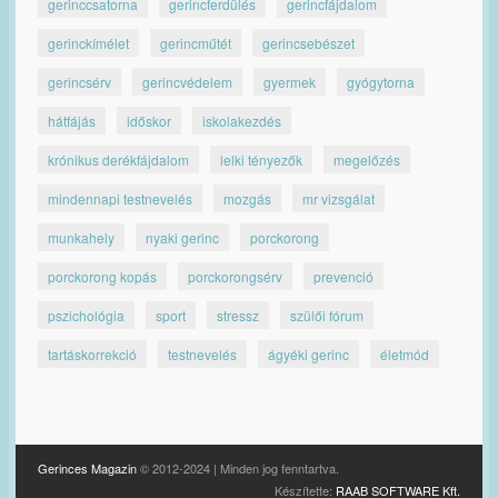
gerinccsatorna
gerincferdülés
gerincfájdalom
gerinckímélet
gerincműtét
gerincsebészet
gerincsérv
gerincvédelem
gyermek
gyógytorna
hátfájás
időskor
iskolakezdés
krónikus derékfájdalom
lelki tényezők
megelőzés
mindennapi testnevelés
mozgás
mr vizsgálat
munkahely
nyaki gerinc
porckorong
porckorong kopás
porckorongsérv
prevenció
pszichológia
sport
stressz
szülői fórum
tartáskorrekció
testnevelés
ágyéki gerinc
életmód
Gerinces Magazin
© 2012-2024 | Minden jog fenntartva.
Készítette:
RAAB SOFTWARE Kft.