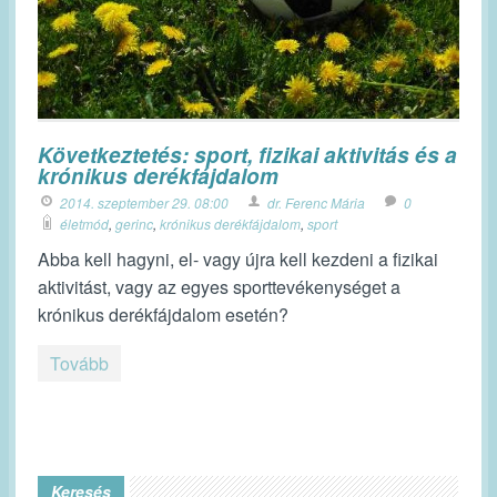
Következtetés: sport, fizikai aktivitás és a
krónikus derékfájdalom
2014. szeptember 29. 08:00
dr. Ferenc Mária
0
életmód
,
gerinc
,
krónikus derékfájdalom
,
sport
Abba kell hagyni, el- vagy újra kell kezdeni a fizikai
aktivitást, vagy az egyes sporttevékenységet a
krónikus derékfájdalom esetén?
Tovább
Keresés