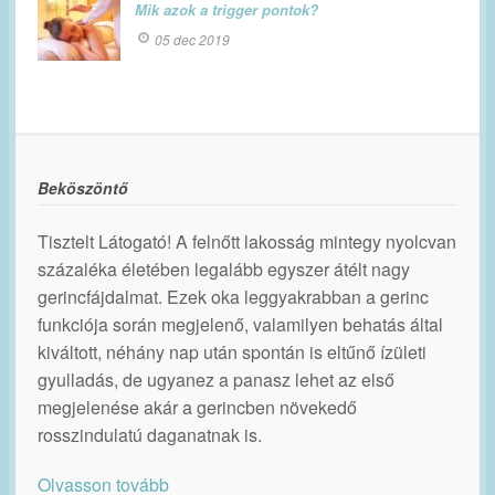
Mik azok a trigger pontok?
05 dec 2019
Beköszöntő
Tisztelt Látogató! A felnőtt lakosság mintegy nyolcvan
százaléka életében legalább egyszer átélt nagy
gerincfájdalmat. Ezek oka leggyakrabban a gerinc
funkciója során megjelenő, valamilyen behatás által
kiváltott, néhány nap után spontán is eltűnő ízületi
gyulladás, de ugyanez a panasz lehet az első
megjelenése akár a gerincben növekedő
rosszindulatú daganatnak is.
Olvasson tovább