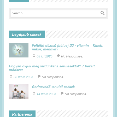
Legújabb cikkek
Feltöltő dózisú (bólus) D3 - vitamin – Kinek,
mikor, mennyit?
08 júl 2025
No Responses.
Hogyan óvjuk meg térdünket a sérülésektől? 7 bevált
módszer
28 márc 2025
No Responses.
Gerincvédő tanulói székek
14 márc 2025
No Responses.
Partnereink