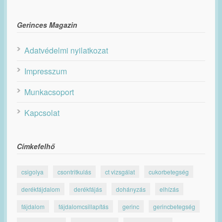
Gerinces Magazin
Adatvédelmi nyilatkozat
Impresszum
Munkacsoport
Kapcsolat
Címkefelhő
csigolya
csontritkulás
ct vizsgálat
cukorbetegség
derékfájdalom
derékfájás
dohányzás
elhízás
fájdalom
fájdalomcsillapítás
gerinc
gerincbetegség