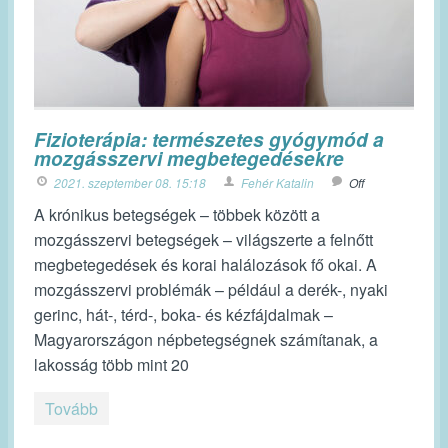
Fizioterápia: természetes gyógymód a
mozgásszervi megbetegedésekre
2021. szeptember 08. 15:18
Fehér Katalin
Off
A krónikus betegségek – többek között a
mozgásszervi betegségek – világszerte a felnőtt
megbetegedések és korai halálozások fő okai. A
mozgásszervi problémák – például a derék-, nyaki
gerinc, hát-, térd-, boka- és kézfájdalmak –
Magyarországon népbetegségnek számítanak, a
lakosság több mint 20
Tovább