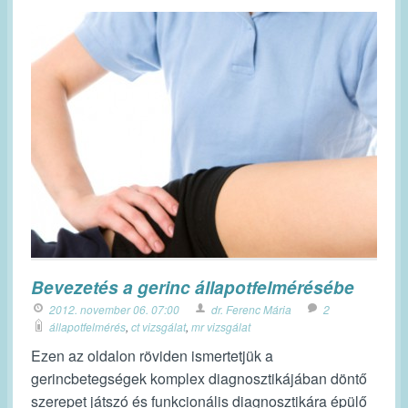
Bevezetés a gerinc állapotfelmérésébe
2012. november 06. 07:00
dr. Ferenc Mária
2
állapotfelmérés
,
ct vizsgálat
,
mr vizsgálat
Ezen az oldalon röviden ismertetjük a
gerincbetegségek komplex diagnosztikájában döntő
szerepet játszó és funkcionális diagnosztikára épülő