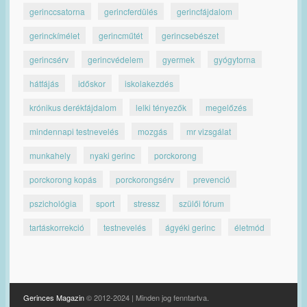
gerinccsatorna
gerincferdülés
gerincfájdalom
gerinckímélet
gerincműtét
gerincsebészet
gerincsérv
gerincvédelem
gyermek
gyógytorna
hátfájás
időskor
iskolakezdés
krónikus derékfájdalom
lelki tényezők
megelőzés
mindennapi testnevelés
mozgás
mr vizsgálat
munkahely
nyaki gerinc
porckorong
porckorong kopás
porckorongsérv
prevenció
pszichológia
sport
stressz
szülői fórum
tartáskorrekció
testnevelés
ágyéki gerinc
életmód
Gerinces Magazin
© 2012-2024 | Minden jog fenntartva.