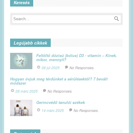
Keresés
Legújabb cikkek
Feltöltő dózisú (bólus) D3 - vitamin – Kinek,
mikor, mennyit?
08 júl 2025
No Responses.
Hogyan óvjuk meg térdünket a sérülésektől? 7 bevált
módszer
28 márc 2025
No Responses.
Gerincvédő tanulói székek
14 márc 2025
No Responses.