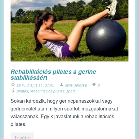
Rehabilitációs pilates a gerinc
stabilitásáért
2016. május 11. 07:45
Imrei Andrea
0
pilates
,
rehabilitációs pilates
,
sport
Sokan kérdezik, hogy gerincpanaszokkal vagy
gerincműtét után milyen sportot, mozgásformákat
válasszanak. Egyik javaslatunk a rehabilitációs
pilates.
Tovább