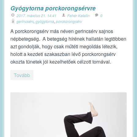
Gyógytorna porckorongsérvre
2017. március 21. 14:41
Fehér Katalin
0
gerincsérv
,
gyógytorna
,
porckorongsérv
A porckorongsérv más néven gerincsérv sajnos
népbetegség. A betegség hírének hallatán legtöbben
azt gondolják, hogy csak műtéti megoldás létezik,
holott a kezdeti szakaszban lévő porckorongsérv
okozta tünetek jól kezelhetőek célzott tornával.
Tovább