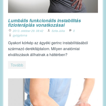
Lumbális funkcionális instabilitás
fizioterápiás vonatkozásai
2013. október 29. 08:42
Szita Júlia
0
gyógytorna
Gyakori kórkép az ágyéki gerinc instabilitásából
származó derékfájdalom. Milyen anatómiai
elváltozások állhatnak a háttérben?
Tovább