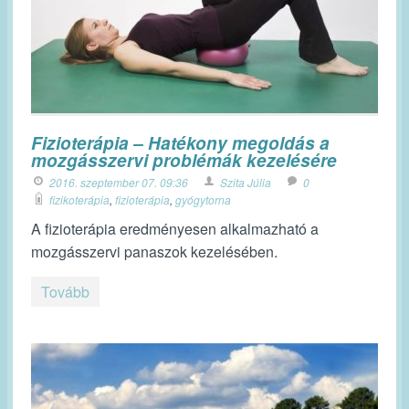
Fizioterápia – Hatékony megoldás a
mozgásszervi problémák kezelésére
2016. szeptember 07. 09:36
Szita Júlia
0
fizikoterápia
,
fizioterápia
,
gyógytorna
A fizioterápia eredményesen alkalmazható a
mozgásszervi panaszok kezelésében.
Tovább