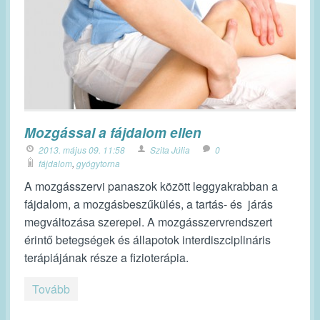
Mozgással a fájdalom ellen
2013. május 09. 11:58
Szita Júlia
0
fájdalom
,
gyógytorna
A mozgásszervi panaszok között leggyakrabban a
fájdalom, a mozgásbeszűkülés, a tartás- és járás
megváltozása szerepel. A mozgásszervrendszert
érintő betegségek és állapotok interdiszciplináris
terápiájának része a fizioterápia.
Tovább