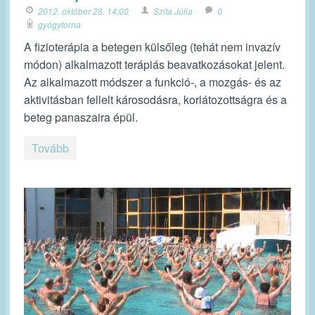
2012. október 28. 14:00
Szita Júlia
0
gyógytorna
A fizioterápia a betegen külsőleg (tehát nem invazív
módon) alkalmazott terápiás beavatkozásokat jelent.
Az alkalmazott módszer a funkció-, a mozgás- és az
aktivitásban fellelt károsodásra, korlátozottságra és a
beteg panaszaira épül.
Tovább