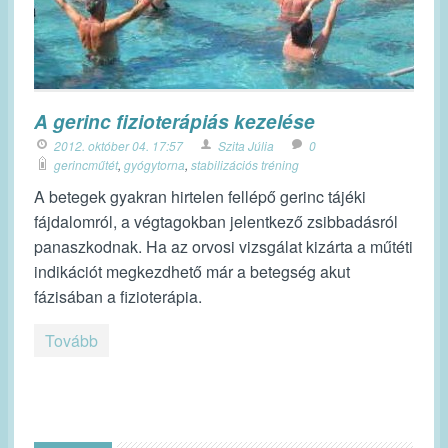
A gerinc fizioterápiás kezelése
2012. október 04. 17:57
Szita Júlia
0
gerincműtét
,
gyógytorna
,
stabilizációs tréning
A betegek gyakran hirtelen fellépő gerinc tájéki
fájdalomról, a végtagokban jelentkező zsibbadásról
panaszkodnak. Ha az orvosi vizsgálat kizárta a műtéti
indikációt megkezdhető már a betegség akut
fázisában a fizioterápia.
Tovább