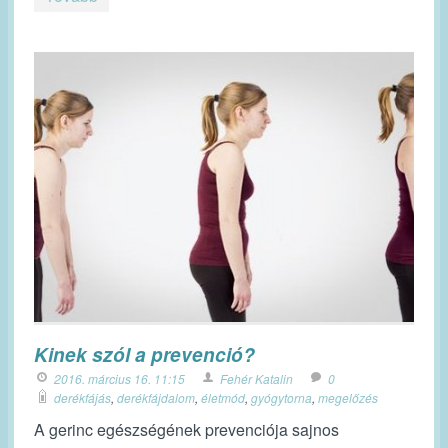
Kinek szól a prevenció?
2016. március 16. 11:15
Fehér Katalin
0
derékfájás
,
derékfájdalom
,
életmód
,
gyógytorna
,
megelőzés
A gerinc egészségének prevenciója sajnos