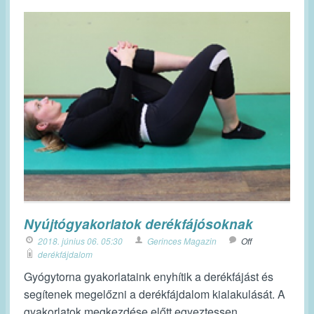
Nyújtógyakorlatok derékfájósoknak
2018. június 06. 05:30
Gerinces Magazin
Off
derékfájdalom
Gyógytorna gyakorlataink enyhítik a derékfájást és
segítenek megelőzni a derékfájdalom kialakulását. A
gyakorlatok megkezdése előtt egyeztessen