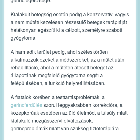
gerinc egészsége.
Kialakult betegség esetén pedig a konzervatív, vagyis
a nem műtéti kezelésen részesülő betegek terápiáját
hatékonyan egészíti ki a célzott, személyre szabott
gyógytorna.
A harmadik terület pedig, ahol széleskörűen
alkalmazzuk ezeket a módszereket, az a műtét utáni
rehabilitáció, ahol a műtéten átesett beteget az
állapotának megfelelő gyógytorna segíti a
felépülésében, a funkció helyreállításában.
A fiatalok körében a testtartásproblémák, a
gerincferdülés
szorul leggyakrabban korrekcióra, a
középkorúak esetében az ülő életmód, a túlsúly miatt
kialakuló mozgásszervi elváltozások,
gerincproblémák miatt van szükség fizioterápiára.