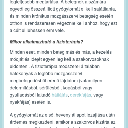
legteljesebb megtartása. A betegnek a számára
egyedileg összeállított gyógytornát el kell sajátítania,
és minden krónikus mozgásszervi betegség esetén
otthon is rendszeresen végeznie kell ahhoz, hogy ezt
a célt el lehessen érni vele.
Mikor alkalmazható a fizioterápia?
Minden eset, minden beteg más és más, a kezelés
módját és idejét egyénileg kell a szakorvosoknak
eldönteni. A fizioterápia módszerei általában
hatékonyak a legtöbb mozgásszervi
megbetegedésből eredő fájdalom (valamilyen
deformitásból, sérülésből, kopásból vagy
gyulladásból fakadó
hátfájás
,
derékfájás
, vagy
nyakfájás) esetén is.
A gyógytornát az első, heveny állapot lezajlása után
érdemes megkezdeni, amikor a szakorvos kizárta az