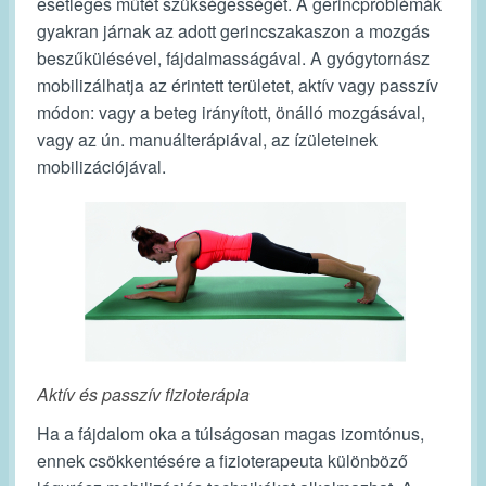
esetleges műtét szükségességét. A gerincproblémák
gyakran járnak az adott gerincszakaszon a mozgás
beszűkülésével, fájdalmasságával. A gyógytornász
mobilizálhatja az érintett területet, aktív vagy passzív
módon: vagy a beteg irányított, önálló mozgásával,
vagy az ún. manuálterápiával, az ízületeinek
mobilizációjával.
Aktív és passzív fizioterápia
Ha a fájdalom oka a túlságosan magas izomtónus,
ennek csökkentésére a fizioterapeuta különböző