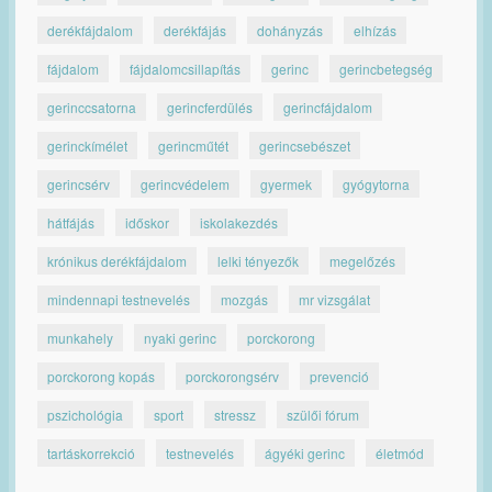
derékfájdalom
derékfájás
dohányzás
elhízás
fájdalom
fájdalomcsillapítás
gerinc
gerincbetegség
gerinccsatorna
gerincferdülés
gerincfájdalom
gerinckímélet
gerincműtét
gerincsebészet
gerincsérv
gerincvédelem
gyermek
gyógytorna
hátfájás
időskor
iskolakezdés
krónikus derékfájdalom
lelki tényezők
megelőzés
mindennapi testnevelés
mozgás
mr vizsgálat
munkahely
nyaki gerinc
porckorong
porckorong kopás
porckorongsérv
prevenció
pszichológia
sport
stressz
szülői fórum
tartáskorrekció
testnevelés
ágyéki gerinc
életmód