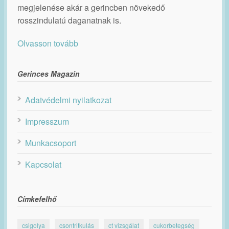
megjelenése akár a gerincben növekedő
rosszindulatú daganatnak is.
Olvasson tovább
Gerinces Magazin
Adatvédelmi nyilatkozat
Impresszum
Munkacsoport
Kapcsolat
Címkefelhő
csigolya
csontritkulás
ct vizsgálat
cukorbetegség