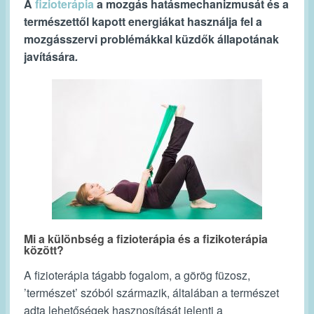
A
fizioterápia
a mozgás hatásmechanizmusát és a
természettől kapott energiákat használja fel a
mozgásszervi problémákkal küzdők
állapotának
javítására
.
Mi a különbség a fizioterápia és a fizikoterápia
között?
A fizioterápia tágabb fogalom, a görög füzosz,
’természet’ szóból származik, általában a természet
adta lehetőségek hasznosítását jelenti a