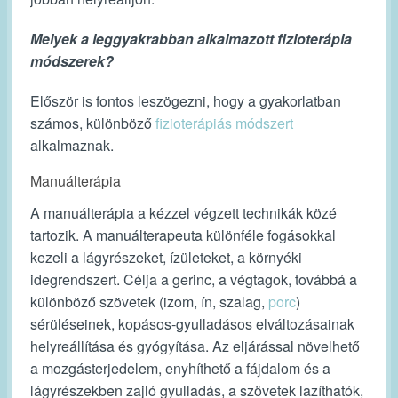
Melyek a leggyakrabban alkalmazott fizioterápia
módszerek?
Először is fontos leszögezni, hogy a gyakorlatban
számos, különböző
fizioterápiás módszert
alkalmaznak.
Manuálterápia
A manuálterápia a kézzel végzett technikák közé
tartozik. A manuálterapeuta különféle fogásokkal
kezeli a lágyrészeket, ízületeket, a környéki
idegrendszert. Célja a gerinc, a végtagok, továbbá a
különböző szövetek (izom, ín, szalag,
porc
)
sérüléseinek, kopásos-gyulladásos elváltozásainak
helyreállítása és gyógyítása. Az eljárással növelhető
a mozgásterjedelem, enyhíthető a fájdalom és a
lágyrészekben zajló gyulladás, a szövetek lazíthatók,