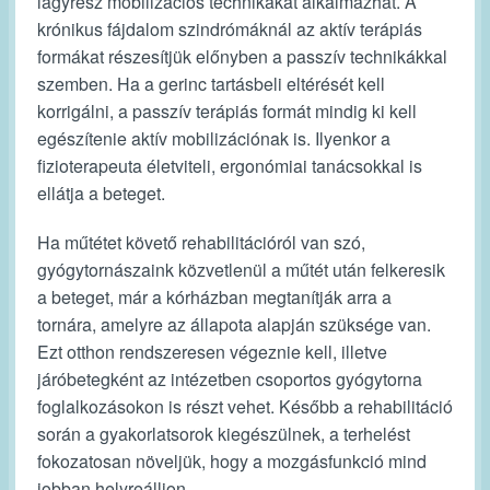
lágyrész mobilizációs technikákat alkalmazhat. A
krónikus fájdalom szindrómáknál az aktív terápiás
formákat részesítjük előnyben a passzív technikákkal
szemben. Ha a gerinc tartásbeli eltérését kell
korrigálni, a passzív terápiás formát mindig ki kell
egészítenie aktív mobilizációnak is. Ilyenkor a
fizioterapeuta életviteli, ergonómiai tanácsokkal is
ellátja a beteget.
Ha műtétet követő rehabilitációról van szó,
gyógytornászaink közvetlenül a műtét után felkeresik
a beteget, már a kórházban megtanítják arra a
tornára, amelyre az állapota alapján szüksége van.
Ezt otthon rendszeresen végeznie kell, illetve
járóbetegként az intézetben csoportos gyógytorna
foglalkozásokon is részt vehet. Később a rehabilitáció
során a gyakorlatsorok kiegészülnek, a terhelést
fokozatosan növeljük, hogy a mozgásfunkció mind
jobban helyreálljon.