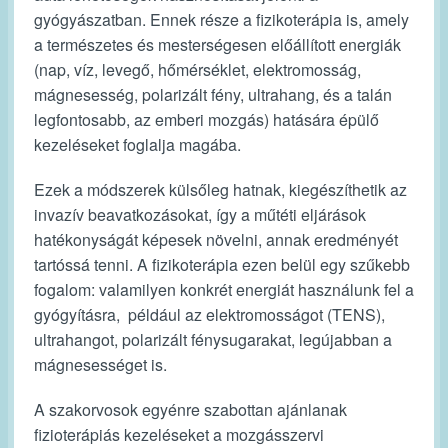
gyógyászatban. Ennek része a fizikoterápia is, amely
a természetes és mesterségesen előállított energiák
(nap, víz, levegő, hőmérséklet, elektromosság,
mágnesesség, polarizált fény, ultrahang, és a talán
legfontosabb, az emberi mozgás) hatására épülő
kezeléseket foglalja magába.
Ezek a módszerek külsőleg hatnak, kiegészíthetik az
invazív beavatkozásokat, így a műtéti eljárások
hatékonyságát képesek növelni, annak eredményét
tartóssá tenni. A fizikoterápia ezen belül egy szűkebb
fogalom: valamilyen konkrét energiát használunk fel a
gyógyításra, például az elektromosságot (TENS),
ultrahangot, polarizált fénysugarakat, legújabban a
mágnesességet is.
A szakorvosok egyénre szabottan ajánlanak
fizioterápiás kezeléseket a mozgásszervi