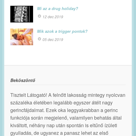
Mi az a drug holiday?
12 dec 2019
Mik azok a trigger pontok?
05 dec 2019
Beköszöntő
Tisztelt Látogató! A felnőtt lakosság mintegy nyolcvan
százaléka életében legalább egyszer átélt nagy
gerincfájdalmat. Ezek oka leggyakrabban a gerinc
funkciója során megjelenő, valamilyen behatás által
kiváltott, néhány nap után spontán is eltűnő ízületi
gyulladás, de ugyanez a panasz lehet az első