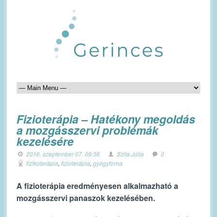
Fizioterápia – Hatékony megoldás
a mozgásszervi problémák
kezelésére
2016. szeptember 07. 09:36
Szita Júlia
0
fizikoterápia
,
fizioterápia
,
gyógytorna
A fizioterápia eredményesen alkalmazható a
mozgásszervi panaszok kezelésében.