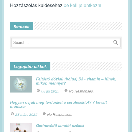
Hozzászólás küldéséhez
be kell jelentkezni
.
Keresés
Legújabb cikkek
Feltöltő dózisú (bólus) D3 - vitamin – Kinek,
mikor, mennyit?
08 júl 2025
No Responses.
Hogyan óvjuk meg térdünket a sérülésektől? 7 bevált
módszer
28 márc 2025
No Responses.
Gerincvédő tanulói székek