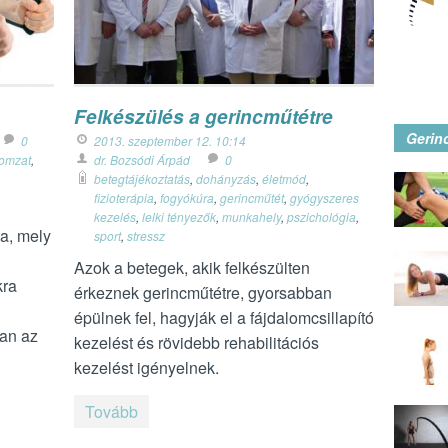
Felkészülés a gerincműtétre
Gerin
0
2013. szeptember 12. 10:14
zomzat
,
dr. Bozsódi Árpád
0
betegtájékoztatás
,
dohányzás
,
életmód
,
fizioterápia
,
fogyókúra
,
gerincműtét
,
gyógyszeres
kezelés
,
lelki tényezők
,
munkahely
,
pszichológia
,
a, mely
sport
,
stressz
Azok a betegek, akik felkészülten
kra
érkeznek gerincműtétre, gyorsabban
épülnek fel, hagyják el a fájdalomcsillapító
ban az
kezelést és rövidebb rehabilitációs
kezelést igényelnek.
Tovább