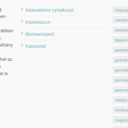
g
Adatvédelmi nyilatkozat
csigolya
ben
cukorbe
Impresszum
krabban
derékfá
Munkacsoport
,
fájdalo
 néhány
Kapcsolat
gerincb
het az
gerincfe
n
gerinckí
k is.
gerincs
gerincv
hátfájás
króniku
megelő