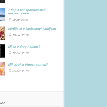
7 tipp a téli sportbalestek
megelőzésére
09 jan 2020
Kerülje el a karácsonyi hátfájást!
19 dec 2019
Mi az a drug holiday?
12 dec 2019
Mik azok a trigger pontok?
05 dec 2019
lhő