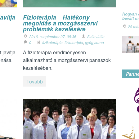
Hogyan ó
avítja
Fizioterápia – Hatékony
bevált 
megoldás a mozgásszervi
28 má
problémák kezelésére
2016. szeptember 07. 09:36
Szita Júlia
0
fizikoterápia
,
fizioterápia
,
gyógytorna
 javítja
A fizioterápia eredményesen
onása
alkalmazható a mozgásszervi panaszok
kezelésében.
Partn
Tovább