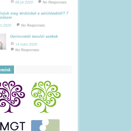
08 júl 2025
No Responses.
vjuk meg térdünket a sérülésektől? 7
módszer
rc 2025
No Responses.
Gerincvédő tanulói székek
14 márc 2025
No Responses.
ereink