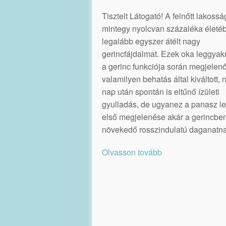
Tisztelt Látogató! A felnőtt lakossá
mintegy nyolcvan százaléka életé
legalább egyszer átélt nagy
gerincfájdalmat. Ezek oka leggya
a gerinc funkciója során megjelenő
valamilyen behatás által kiváltott,
nap után spontán is eltűnő ízületi
gyulladás, de ugyanez a panasz le
első megjelenése akár a gerincbe
növekedő rosszindulatú daganatna
Olvasson tovább