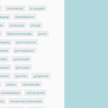
csontritkulás
ct vizsgálat
tegség
derékfájdalom
jás
dohányzás
elhízás
m
fájdalomcsillapítás
gerinc
etegség
gerinccsatorna
rdülés
gerincfájdalom
mélet
gerincműtét
ebészet
gerincsérv
édelem
gyermek
gyógytorna
időskor
iskolakezdés
s derékfájdalom
lelki tényezők
zés
mindennapi testnevelés