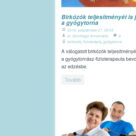
Birkózók teljesítményét is j
a gyógytorna
2016. szeptember 21. 09:53
dr. Somhegyi Annamária
0
birkózás
,
fizioterápia
,
gyógytorna
A válogatott birkózók teljesítményét
a gyógytornász-fizioterapeuta bev
az edzésbe.
Tovább