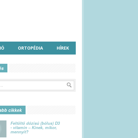
IÓ
ORTOPÉDIA
HÍREK
és
abb cikkek
Feltöltő dózisú (bólus) D3
- vitamin – Kinek, mikor,
mennyit?