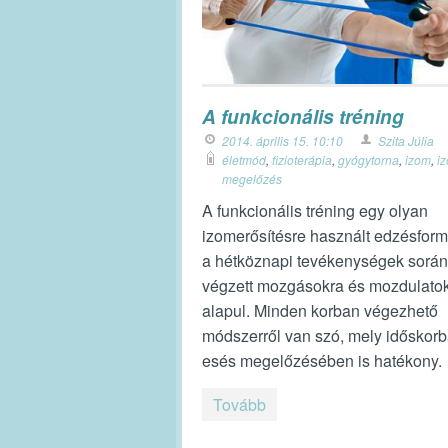
A funkcionális tréning
2014. április 15. 10:10
Szita Júlia
életmód
,
fizioterápia
,
gyógytorna
,
izom
,
i
megelőzés
A funkcionális tréning egy olyan
izomerősítésre használt edzésform
a hétköznapi tevékenységek során
végzett mozgásokra és mozdulato
alapul. Minden korban végezhető
módszerről van szó, mely időskor
esés megelőzésében is hatékony.
Tovább