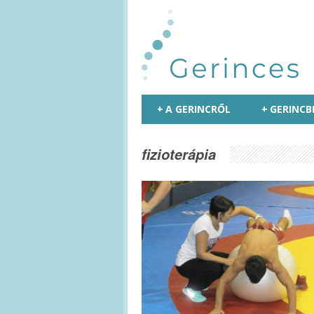
+
A GERINCRŐL
+
GERINCB
fizioterápia