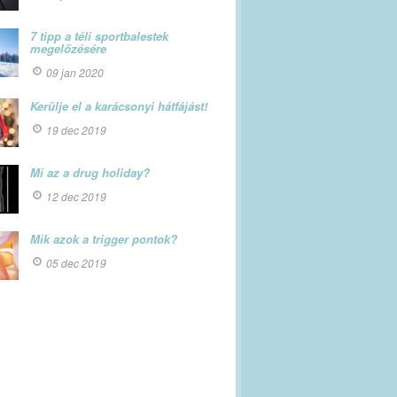
7 tipp a téli sportbalestek
megelőzésére
09 jan 2020
Kerülje el a karácsonyi hátfájást!
19 dec 2019
Mi az a drug holiday?
12 dec 2019
Mik azok a trigger pontok?
05 dec 2019