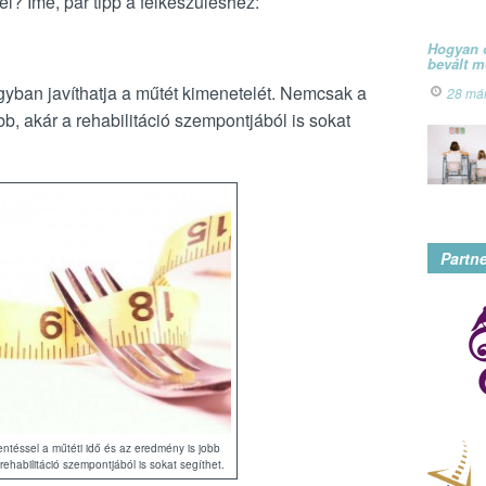
l? Íme, pár tipp a felkészüléshez:
Hogyan ó
bevált 
gyban javíthatja a műtét kimenetelét. Nemcsak a
28 má
b, akár a rehabilitáció szempontjából is sokat
Partn
entéssel a műtéti idő és az eredmény is jobb
 rehabilitáció szempontjából is sokat segíthet.