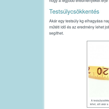
hogy a legjobb eredményeket érje e
Testsúlycsökkentés
Akár egy testsúly kg elhagyása na
műtéti idő és az eredmény lehet job
segíthet.
A testsúlycsökk
lehet, sőt akár a