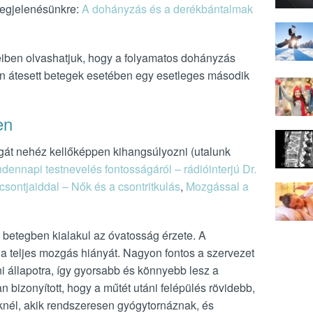
 megjelenésünkre:
A dohányzás és a derékbántalmak
ben olvashatjuk, hogy a folyamatos dohányzás
en átesett betegek esetében egy esetleges második
en
gát nehéz kellőképpen kihangsúlyozni (utalunk
dennapi testnevelés fontosságáról – rádióinterjú Dr.
csontjaiddal – Nők és a csontritkulás
,
Mozgással a
 betegben kialakul az óvatosság érzete. A
 a teljes mozgás hiányát. Nagyon fontos a szervezet
ni állapotra, így gyorsabb és könnyebb lesz a
 bizonyított, hogy a műtét utáni felépülés rövidebb,
nél, akik rendszeresen gyógytornáznak, és