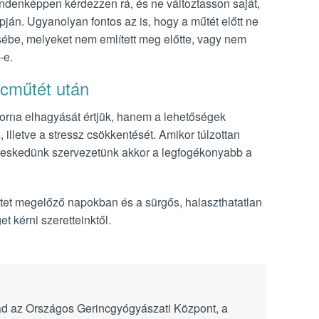
denképpen kérdezzen rá, és ne változtasson saját,
án. Ugyanolyan fontos az is, hogy a műtét előtt ne
ébe, melyeket nem említett meg előtte, vagy nem
-e.
ncműtét után
torna elhagyását értjük, hanem a lehetőségek
illetve a stressz csökkentését. Amikor túlzottan
egeskedünk szervezetünk akkor a legfogékonyabb a
tet megelőző napokban és a sürgős, halaszthatatlan
 kérni szeretteinktől.
ád az Országos Gerincgyógyászati Központ, a