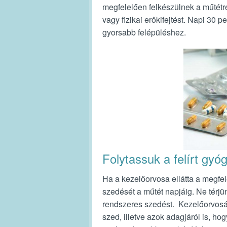
megfelelően felkészülnek a műtétre
vagy fizikai erőkifejtést. Napi 30
gyorsabb felépüléshez.
Folytassuk a felírt gy
Ha a kezelőorvosa ellátta a megfe
szedését a műtét napjáig. Ne térjün
rendszeres szedést. Kezelőorvosán
szed, illetve azok adagjáról is, ho