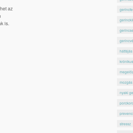
het az
gerincfe
n
gerinckí
k is.
gerincs
gerincv
hátfájás
króniku
megelő
mozgás
nyaki ge
porckor
prevenc
stressz