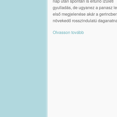
nap után spontán is eltűnő ízületi
gyulladás, de ugyanez a panasz le
első megjelenése akár a gerincbe
növekedő rosszindulatú daganatna
Olvasson tovább