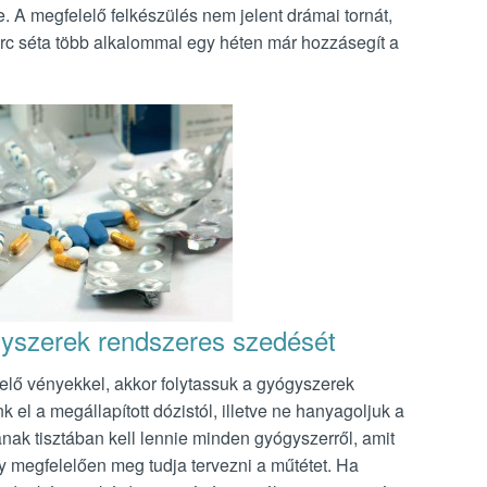
. A megfelelő felkészülés nem jelent drámai tornát,
 perc séta több alkalommal egy héten már hozzásegít a
ógyszerek rendszeres szedését
lelő vényekkel, akkor folytassuk a gyógyszerek
k el a megállapított dózistól, illetve ne hanyagoljuk a
ak tisztában kell lennie minden gyógyszerről, amit
gy megfelelően meg tudja tervezni a műtétet. Ha