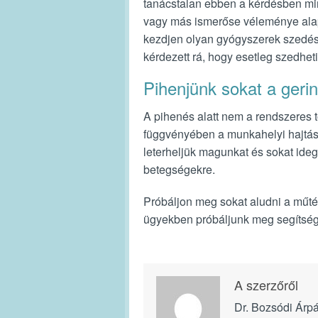
tanácstalan ebben a kérdésben min
vagy más ismerőse véleménye alapj
kezdjen olyan gyógyszerek szedés
kérdezett rá, hogy esetleg szedheti
Pihenjünk sokat a geri
A pihenés alatt nem a rendszeres 
függvényében a munkahelyi hajtás, 
leterheljük magunkat és sokat id
betegségekre.
Próbáljon meg sokat aludni a műté
ügyekben próbáljunk meg segítséget
A szerzőről
Dr. Bozsódi Árp