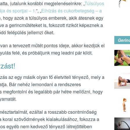
ta, (utalunk korábbi megjelenéseinkre: „
Túlsúlyos
ja és sportjai – 1.
”, „
Elhízás és cukorbetegség – a
), hogy azok a túlsúlyos emberek, akik átesnek egy
e a gerincműtéteket is, fokozott rizikót képeznek a
dó felépülés jellemzi őket.
Gerin
van a tervezett műtét pontos ideje, akkor kezdjük el
ulás felé, és próbáljunk meg leadni pár kilót.
zást!
zás az egy másik olyan fő életviteli tényező, mely a
hatja. Bár nehéz lemondani a rendszeres
 megfontolni és legalább pár hétre mellőzni, hogy
yamatát.
észtartalmát, ezáltal a rosszabb csontminőség
 a korai szövődmények kialakulásához, fokozza a
mos egyéb nem kedvező tényező létrejöttében