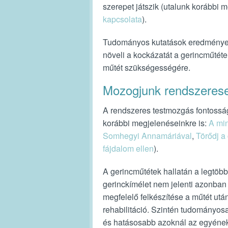
szerepet játszik (utalunk korábbi
kapcsolata
).
Tudományos kutatások eredményei
növeli a kockázatát a gerincműtét
műtét szükségességére.
Mozogjunk rendszeres
A rendszeres testmozgás fontossá
korábbi megjelenéseinkre is:
A min
Somhegyi Annamáriával
,
Törődj a 
fájdalom ellen
).
A gerincműtétek hallatán a legtöbb
gerinckímélet nem jelenti azonban
megfelelő felkészítése a műtét utá
rehabilitáció. Szintén tudományosan
és hatásosabb azoknál az egyének