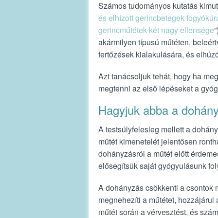
Számos tudományos kutatás kimutat
és elhízott gerincbetegek fogyókúrá
gerincműtétek két nagy ellensége
”
akármilyen típusú műtéten, beleértv
fertőzések kialakulására, és elhúzó
Azt tanácsoljuk tehát, hogy ha meg
megtenni az első lépéseket a gyógy
Hagyjuk abba a dohány
A testsúlyfelesleg mellett a dohány
műtét kimenetelét jelentősen ront
dohányzásról a műtét előtt érdemes
elősegítsük saját gyógyulásunk fol
A dohányzás csökkenti a csontok m
megnehezíti a műtétet, hozzájárul
műtét során a vérvesztést, és szá