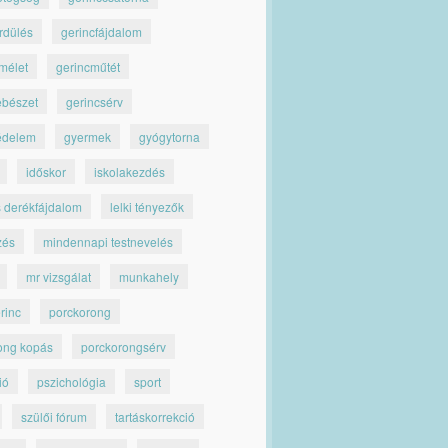
rdülés
gerincfájdalom
mélet
gerincműtét
ebészet
gerincsérv
édelem
gyermek
gyógytorna
időskor
iskolakezdés
s derékfájdalom
lelki tényezők
zés
mindennapi testnevelés
mr vizsgálat
munkahely
rinc
porckorong
ong kopás
porckorongsérv
ió
pszichológia
sport
szülői fórum
tartáskorrekció