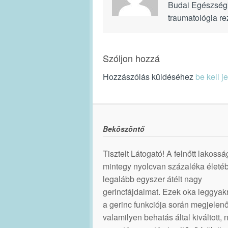
Budai Egészségk
traumatológia re
Szóljon hozzá
Hozzászólás küldéséhez
be kell j
Beköszöntő
Tisztelt Látogató! A felnőtt lakossá
mintegy nyolcvan százaléka életé
legalább egyszer átélt nagy
gerincfájdalmat. Ezek oka leggya
a gerinc funkciója során megjelenő
valamilyen behatás által kiváltott,