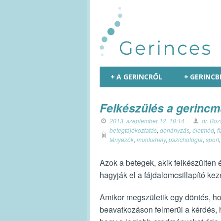
+
A GERINCRŐL
+
GERINCB
Felkészülés a gerincm
2013. szeptember 12. 10:14
dr. Bo
betegtájékoztatás
,
dohányzás
,
életmód
,
f
tényezők
,
munkahely
,
pszichológia
,
sport
Azok a betegek, akik felkészülten 
hagyják el a fájdalomcsillapító kez
Amikor megszületik egy döntés, hog
beavatkozáson felmerül a kérdés, h