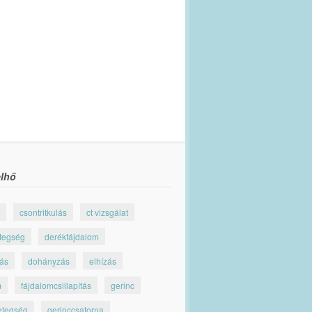
lhő
csontritkulás
ct vizsgálat
tegség
derékfájdalom
jás
dohányzás
elhízás
m
fájdalomcsillapítás
gerinc
etegség
gerinccsatorna