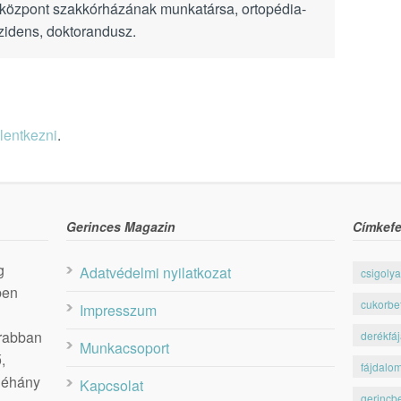
özpont szakkórházának munkatársa, ortopédia-
zidens, doktorandusz.
elentkezni
.
Gerinces Magazin
Címkefe
g
Adatvédelmi nyilatkozat
csigolya
ben
cukorbe
Impresszum
krabban
derékfá
Munkacsoport
,
fájdalo
 néhány
Kapcsolat
gerincb