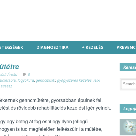
ETEGSÉGEK
DIAGNOSZTIKA
+
KEZELÉS
PREVENC
űtétre
Keres
zsódi Árpád
0
izioterápia
,
fogyókúra
,
gerincműtét
,
gyógyszeres kezelés
,
lelki
,
stressz
érkeznek gerincműtétre, gyorsabban épülnek fel,
elést és rövidebb rehabilitációs kezelést igényelnek.
Legúj
y egy beteg át fog esni egy ilyen jellegű
ogyan is tud megfelelően felkészülni a műtétre,