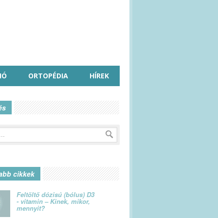
IÓ
ORTOPÉDIA
HÍREK
és
abb cikkek
Feltöltő dózisú (bólus) D3
- vitamin – Kinek, mikor,
mennyit?