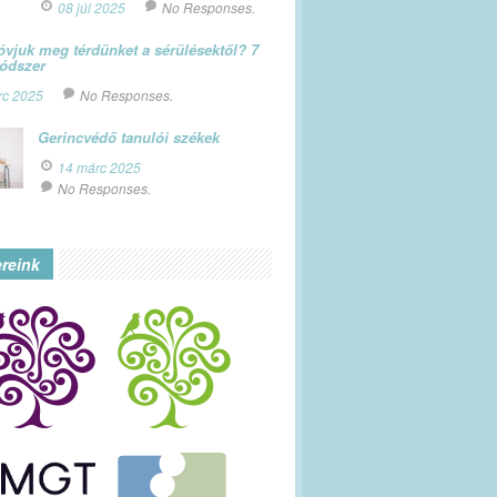
08 júl 2025
No Responses.
vjuk meg térdünket a sérülésektől? 7
módszer
rc 2025
No Responses.
Gerincvédő tanulói székek
14 márc 2025
No Responses.
ereink