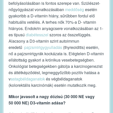
befolyásolásában is fontos szerepe van. Szülészet-
nőgyógyászat vonatkozásában
meddőség
esetén
gyakoribb a D-vitamin hiány, sűrűbben fordul elő
habituális vetélés. A terhes nők 70%-a D- vitamin
hiányos. Endokrin anyagcsere vonatkozásában az 1-
es típusú
diabétesszel
szoros az összefüggés.
Alacsony a D3-vitamin szint autoimmun
eredetű
pajzsmirigygyulladás
(thyreoiditis) esetén,
nő a pajzsmirigyrák kockázata is. Elégtelen D-vitamin
ellátottság gyakori a krónikus vesebetegségben.
Onkológiai betegségekben gátolja a karcinogenezist
és áttétképződést, legmeggyőzőbb pozitív hatása a
v
astagbéldaganatok
és végbéldaganatok
(kolorektális karcinómák) esetén mutatkozik meg.
Mikor javasolt a nagy dózisú (30 000 NE vagy
50 000 NE) D3-vitamin adása?