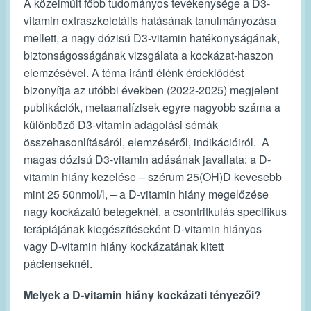
A közelmúlt főbb tudományos tevékenysége a D3-
vitamin extraszkeletális hatásának tanulmányozása
mellett, a nagy dózisú D3-vitamin hatékonyságának,
biztonságosságának vizsgálata a kockázat-haszon
elemzésével. A téma iránti élénk érdeklődést
bizonyítja az utóbbi években (2022-2025) megjelent
publikációk, metaanalízisek egyre nagyobb száma a
különböző D3-vitamin adagolási sémák
összehasonlításáról, elemzéséről, indikációiról. A
magas dózisú D3-vitamin adásának javallata: a D-
vitamin hiány kezelése – szérum 25(OH)D kevesebb
mint 25 50nmol/l, – a D-vitamin hiány megelőzése
nagy kockázatú betegeknél, a csontritkulás specifikus
terápiájának kiegészítéseként D-vitamin hiányos
vagy D-vitamin hiány kockázatának kitett
pácienseknél.
Melyek a D-vitamin hiány kockázati tényezői?