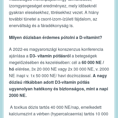
izomgyengeséget eredményez, mely időseknél
gyakran elesésekhez, törésekhez vezet. A hiány
további tünetei a csont-izom-ízületi fájdalom, az
enerváltság és a fáradékonyság is.
Milyen dózisban érdemes pótolni a D-vitamint?
A 2022-es magyarországi konszenzus konferencia
ajánlása a
D3- vitamin pótlásról
a betegségek
megelőzésében és kezelésében: cél a
60 000 NE /
hó
elérése, 3x 20 000 NE vagy 2x 30 000 NE, v. 2000
NE /napi v. 1x 50 000 NE/ havi dozírozással.
A nagy
dózisú ritkábban adott D3-vitamin pótlás
ugyanolyan hatékony és biztonságos, mint a napi
2000 NE.
A toxikus dózis tartós 40 000 NE/nap, emelkedett
kalciumszint a vérben (hypercalcaemia) tartós 10 000