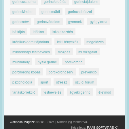
gerinccsatorna
gerincferdülés
gerincfájdalom
gerinckímélet
gerincműtét
gerincsebészet
gerincsérv
gerincvédelem
gyermek
gyógytorna
hátfájás
időskor
iskolakezdés
krónikus derékfájdalom
lelki tényezők
megelőzés
mindennapi testnevelés
mozgás
mr vizsgálat
munkahely
nyaki gerinc
porckorong
porckorong kopás
porckorongsérv
prevenció
pszichológia
sport
stressz
szülői fórum
tartáskorrekció
testnevelés
ágyéki gerinc
életmód
Gerinces Magazin
© 2012-2024 | Minden jog fenntartva.
Készítette:
RAAB SOFTWARE Kft.