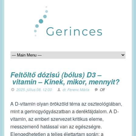
Feltöltő dózisú (bólus) D3 –
vitamin – Kinek, mikor, mennyit?
2025. július 08. 12:00
dr. Ferenc Mária
Off
A D-vitamin olyan örökzöld téma az oszteológiában,
mint a gerincgyógyászatban a derékfájdalom. A D-
vitamin, az emberi szervezet kritikus eleme,
messzemenő hatással van az egészségre.
Elengedhetetlen a teljes élettartam során: a