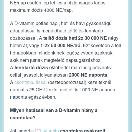
NE/nap esetén lép fel, és a biztonságos tartós
maximum dózis 4000 NE/nap.
A D-vitamin pótlás napi, heti és havi gyakoriságú
adagolással is megoldható telítő és fenntartó
dozírozással. A
telítő dózis
heti 2x 30 000 NE
négy
héten át, vagy
1-2x 50 000
NE/hó.
Ezt követően a téli
hónapokban mindenkinek, egész évben azoknak,
akik nem jutnak megfelelő napsugárzáshoz.
A
fenntartó dózis
októbertől márciusig preventív
céllal javasolt folyamatosan
2000 NE naponta
.
A
csontritkulással
(oszteoporózissal) kezelteknél
normális 25 OH-D szint mellett is 1000 NE adandó
naponta egész évben.
Milyen hatással van a D-vitamin hiány a
csontokra?
Jól ismert
a D3 -vitamin
csontokra gyakorolt