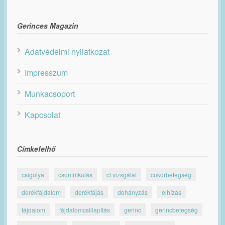
Gerinces Magazin
Adatvédelmi nyilatkozat
Impresszum
Munkacsoport
Kapcsolat
Címkefelhő
csigolya
csontritkulás
ct vizsgálat
cukorbetegség
derékfájdalom
derékfájás
dohányzás
elhízás
fájdalom
fájdalomcsillapítás
gerinc
gerincbetegség