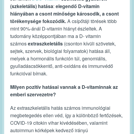
(szkeletális) hatása
:
elegendő D-vitamin
hiányában a csont minősége károsodik, a csont
törékenysége fokozódik.
A csípőtáji törések több
mint 90%-ánál D-vitamin hiányt észleltek. A
tudomány középpontjában ma a D- vitamin
számos
extraszkeletális
(csonton kívüli szövetek,
sejtek, szervek, biológiai folyamatok) hatása áll,
melyek a hormonális funkción túl, genomiális,
gyulladáscsökkentő, anti-oxidáns és immunvédő
funkcióval bírnak.
Milyen pozitív hatásai vannak a D-vitaminnak az
emberi szervezetre?
Az extraszkeletális hatás számos immunológiai
megbetegedés ellen véd, így a különböző fertőzések,
COVID-19 citokin vihar kivédésében, valamint
autoimmun kórképek kedvező irányú