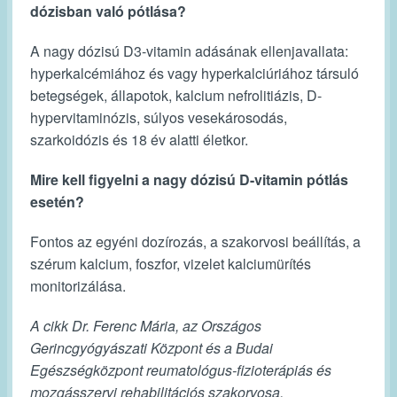
dózisban való pótlása?
A nagy dózisú D3-vitamin adásának ellenjavallata:
hyperkalcémiához és vagy hyperkalciúriához társuló
betegségek, állapotok, kalcium nefrolitiázis, D-
hypervitaminózis, súlyos vesekárosodás,
szarkoidózis és 18 év alatti életkor.
Mire kell figyelni a nagy dózisú D-vitamin pótlás
esetén?
Fontos
az egyéni dozírozás, a szakorvosi beállítás, a
szérum kalcium, foszfor, vizelet kalciumürítés
monitorizálása.
A cikk Dr. Ferenc Mária, az Országos
Gerincgyógyászati Központ és a Budai
Egészségközpont reumatológus-fizioterápiás és
mozgásszervi rehabilitációs szakorvosa,