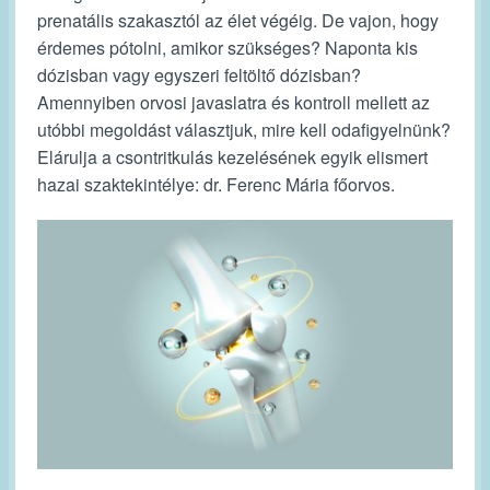
prenatális szakasztól az élet végéig. De vajon, hogy
érdemes pótolni, amikor szükséges? Naponta kis
dózisban vagy egyszeri feltöltő dózisban?
Amennyiben orvosi javaslatra és kontroll mellett az
utóbbi megoldást választjuk, mire kell odafigyelnünk?
Elárulja a csontritkulás kezelésének egyik elismert
hazai szaktekintélye: dr. Ferenc Mária főorvos.