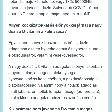
héten át, majd két hetente, vagy 1x2x 50000NE
havonta a javasolt dózis. Súlyosabb COVID-19-ben
30000NE három napig, majd naponta 3000NE.
Milyen kockázatokkal és előnyökkel járhat a nagy
dózisú D-vitamin alkalmazása?
Egyes tanulmányok beszámoltak bólus dózis
adagolása esetén hyperkalcémia és hypercalciúria
előfordulásáról, valamint vesekövességről.
A nagy dózisú D3-vitamin adagolás előnyei azonban
a gyors hatás, a magas hatékonység a
hypovitaminózis kezelésében, a gazdaságosság, a
biztonságosság, valamint hogy a ritkább adagolás
miatt jobb az érintettek terápia hűsége (adherencia),
mint a kisebb adagok rendszeres szedése esetén.
Kik számára nem javasolt a D-vitamin magas