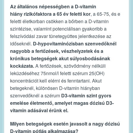
Az
általános népességben a D-vitamin
hiány
rizikófaktora a 65 év feletti kor
, a 65-75, és e
feletti életkorban csökken a bőrben a D-vitamin
szintézise, valamint potenciálisan gyakoribb a
felszívódási zavar tünetegyüttes jelentkezése az
időseknél.
D-hypovitaminózisban szenvedőknél
nagyobb a fertőzések, vészhelyzetek és a
krónikus betegségek akut súlyosbodásának
kockázata.
A fertőzések, szövődmény nélküli
leküzdéséhez 75nmol/l feletti szérum 25(OH)
koncentrációt kell elérni és fenntartani. Akut
betegeknél, különösen D-vitamin hiányban
szenvedőknél a szérum
D3-vitamin szint gyors
emelése életmentő, amelyet magas dózisú D3-
vitamin adásával érünk el.
Milyen betegségek esetén javasolt a nagy dózisú
D-vitamin pótlás alkalmazása?