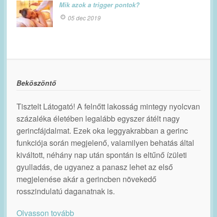
Mik azok a trigger pontok?
05 dec 2019
Beköszöntő
Tisztelt Látogató! A felnőtt lakosság mintegy nyolcvan
százaléka életében legalább egyszer átélt nagy
gerincfájdalmat. Ezek oka leggyakrabban a gerinc
funkciója során megjelenő, valamilyen behatás által
kiváltott, néhány nap után spontán is eltűnő ízületi
gyulladás, de ugyanez a panasz lehet az első
megjelenése akár a gerincben növekedő
rosszindulatú daganatnak is.
Olvasson tovább