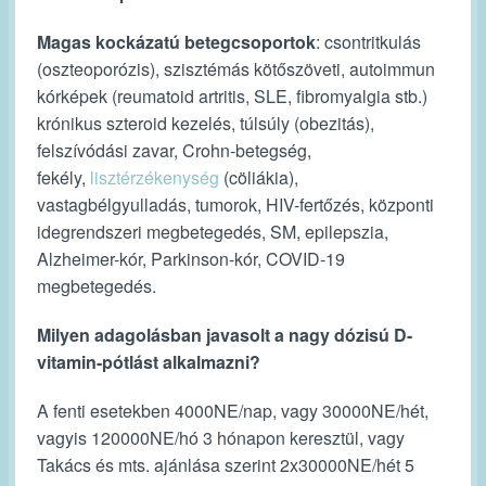
Magas kockázatú betegcsoportok
: csontritkulás
(oszteoporózis), szisztémás kötőszöveti, autoimmun
kórképek (reumatoid artritis, SLE, fibromyalgia stb.)
krónikus szteroid kezelés, túlsúly (obezitás),
felszívódási zavar, Crohn-betegség,
fekély,
lisztérzékenység
(cöliákia),
vastagbélgyulladás, tumorok, HIV-fertőzés, központi
idegrendszeri megbetegedés, SM, epilepszia,
Alzheimer-kór, Parkinson-kór, COVID-19
megbetegedés.
Milyen adagolásban javasolt a nagy dózisú D-
vitamin-pótlást alkalmazni?
A fenti esetekben 4000NE/nap, vagy 30000NE/hét,
vagyis 120000NE/hó 3 hónapon keresztül, vagy
Takács és mts. ajánlása szerint 2x30000NE/hét 5