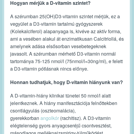
Hogyan mérjük a D-vitamin szintet?
A szérumban 25(OH)D3-vitamin szintet mérjük, ez a
vegyület a D3-vitamin tartalmú gyógyszerek
(Kolekalciferol) alapanyaga is, kivéve az aktív forma,
ami a vesében alakul át enzimatikusan Calcitriollá, és
amelynek adása elsősorban vesebetegeknek
javasolt. A szérumban mérhető D3-vitamin normál
tartománya 75-125 nmol/l (75nmol/l=30ng/ml), e felett
a D3-vitamin pótlásnak nincs előnye.
Honnan tudhatjuk, hogy D-vitamin hiányunk van?
A D-vitamin-hiány klinikai tünetei 50 nmol/l alatt
jelentkeznek. A hiány manifesztációja felnőttekben
csontlágyulás (oszteomalácia),
gyerekkorban
angolkór
(rachitisz). A D3-vitamin
elégtelenség gyors anyagcseréjű csontvesztést,
másodlagos mellékpajzsmirigy-túlműködést,