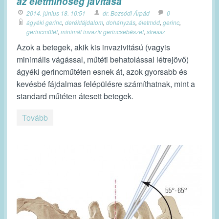
az életminőség javítása
2014. június 18. 10:51
dr. Bozsódi Árpád
0
ágyéki gerinc
,
derékfájdalom
,
dohányzás
,
életmód
,
gerinc
,
gerincműtét
,
minimál invazív gerincsebészet
,
stressz
Azok a betegek, akik kis invazivitású (vagyis
minimális vágással, műtéti behatolással létrejövő)
ágyéki gerincműtéten esnek át, azok gyorsabb és
kevésbé fájdalmas felépülésre számíthatnak, mint a
standard műtéten átesett betegek.
Tovább