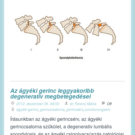
Az ágyéki gerinc leggyakoribb
degeneratív megbetegedései
2012. december 06. 08:00
dr. Ferenc Mária
Off
ágyéki gerinc
,
gerinccsatorna
,
gerincsérv
,
porckorongsérv
Írásunkban az ágyéki gerincsérv, az ágyéki
gerinccsatorna szűkület, a degeneratív lumbális
spondylosis, és az ágyéki csigolyacsúszás patológiai