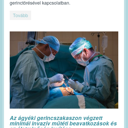
gerinctörésével kapcsolatban.
Tovább
Az ágyéki gerincszakaszon végzett
minimál invazív műtéti beavatkozások és