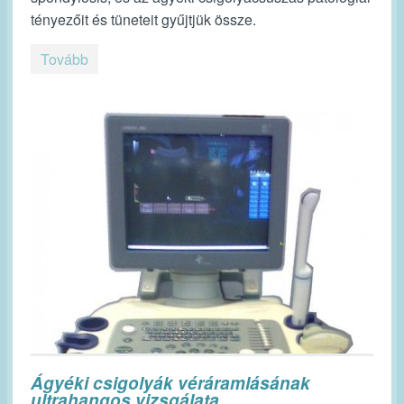
tényezőit és tüneteit gyűjtjük össze.
Tovább
Ágyéki csigolyák véráramlásának
ultrahangos vizsgálata