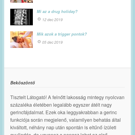
Mi az a drug holiday?
12 dec 2019
Mik azok a trigger pontok?
05 dec 2019
Beköszöntő
Tisztelt Látogató! A felnőtt lakosság mintegy nyolcvan
százaléka életében legalább egyszer átélt nagy
gerincfájdalmat. Ezek oka leggyakrabban a gerinc
funkciója során megjelenő, valamilyen behatás által
kiváltott, néhány nap után spontán is eltűnő ízületi
gyulladás, de ugyanez a panasz lehet az első