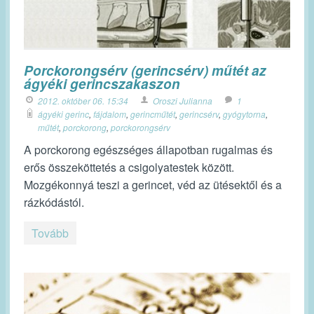
Porckorongsérv (gerincsérv) műtét az
ágyéki gerincszakaszon
2012. október 06. 15:34
Oroszi Julianna
1
ágyéki gerinc
,
fájdalom
,
gerincműtét
,
gerincsérv
,
gyógytorna
,
műtét
,
porckorong
,
porckorongsérv
A porckorong egészséges állapotban rugalmas és
erős összeköttetés a csigolyatestek között.
Mozgékonnyá teszi a gerincet, véd az ütésektől és a
rázkódástól.
Tovább