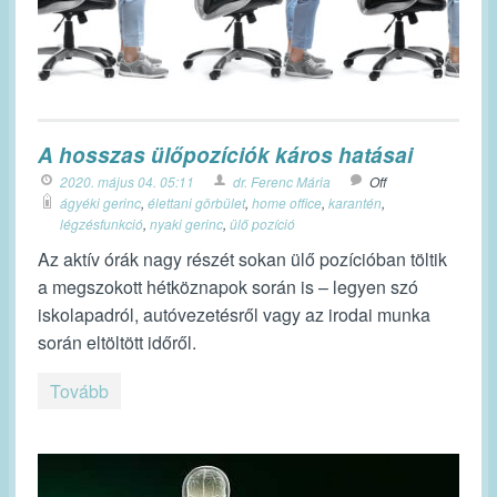
A hosszas ülőpozíciók káros hatásai
2020. május 04. 05:11
dr. Ferenc Mária
Off
ágyéki gerinc
,
élettani görbület
,
home office
,
karantén
,
légzésfunkció
,
nyaki gerinc
,
ülő pozíció
Az aktív órák nagy részét sokan ülő pozícióban töltik
a megszokott hétköznapok során is – legyen szó
iskolapadról, autóvezetésről vagy az irodai munka
során eltöltött időről.
Tovább