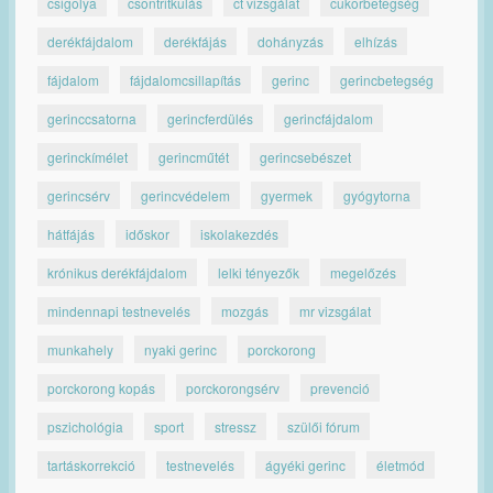
csigolya
csontritkulás
ct vizsgálat
cukorbetegség
derékfájdalom
derékfájás
dohányzás
elhízás
fájdalom
fájdalomcsillapítás
gerinc
gerincbetegség
gerinccsatorna
gerincferdülés
gerincfájdalom
gerinckímélet
gerincműtét
gerincsebészet
gerincsérv
gerincvédelem
gyermek
gyógytorna
hátfájás
időskor
iskolakezdés
krónikus derékfájdalom
lelki tényezők
megelőzés
mindennapi testnevelés
mozgás
mr vizsgálat
munkahely
nyaki gerinc
porckorong
porckorong kopás
porckorongsérv
prevenció
pszichológia
sport
stressz
szülői fórum
tartáskorrekció
testnevelés
ágyéki gerinc
életmód