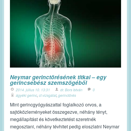
Neymar gerinctörésének titkai – egy
gerincsebész szemszögéből
2014. július 10. 13:31
dr. Bors István
0
ágyéki gerinc
,
ct vizsgálat
,
gerinctörés
Mint gerincgyógyászattal foglalkozó orvos, a
sajtóközleményeket összegezve, néhány tényt,
megállapítást és következtetést szeretnék
megosztani, néhány tévhitet pedig eloszlatni Neymar