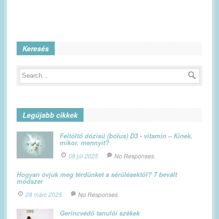
Keresés
Legújabb cikkek
Feltöltő dózisú (bólus) D3 - vitamin – Kinek,
mikor, mennyit?
08 júl 2025
No Responses.
Hogyan óvjuk meg térdünket a sérülésektől? 7 bevált
módszer
28 márc 2025
No Responses.
Gerincvédő tanulói székek