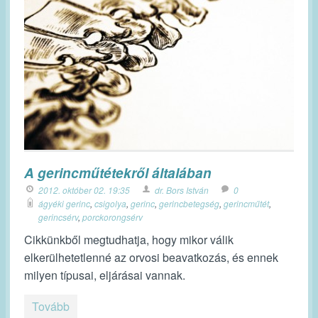
A gerincműtétekről általában
2012. október 02. 19:35
dr. Bors István
0
ágyéki gerinc
,
csigolya
,
gerinc
,
gerincbetegség
,
gerincműtét
,
gerincsérv
,
porckorongsérv
Cikkünkből megtudhatja, hogy mikor válik
elkerülhetetlenné az orvosi beavatkozás, és ennek
milyen típusai, eljárásai vannak.
Tovább