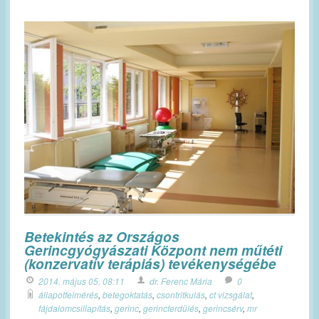
Betekintés az Országos
Gerincgyógyászati Központ nem műtéti
(konzervatív terápiás) tevékenységébe
2014. május 05. 08:11
dr. Ferenc Mária
0
állapotfelmérés
,
betegoktatás
,
csontritkulás
,
ct vizsgálat
,
fájdalomcsillapítás
,
gerinc
,
gerincferdülés
,
gerincsérv
,
mr