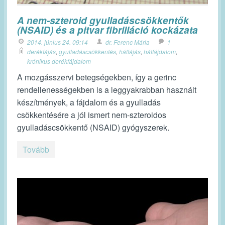
A nem-szteroid gyulladáscsökkentők
(NSAID) és a pitvar fibrilláció kockázata
2014. június 24. 09:14
dr. Ferenc Mária
1
derékfájás
,
gyulladáscsökkentés
,
hátfájás
,
hátfájdalom
,
krónikus derékfájdalom
A mozgásszervi betegségekben, így a gerinc
rendellenességekben is a leggyakrabban használt
készítmények, a fájdalom és a gyulladás
csökkentésére a jól ismert nem-szteroidos
gyulladáscsökkentő (NSAID) gyógyszerek.
Tovább