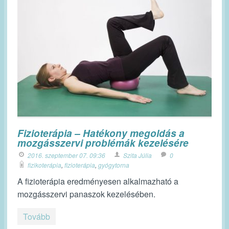
Fizioterápia – Hatékony megoldás a
mozgásszervi problémák kezelésére
2016. szeptember 07. 09:36
Szita Júlia
0
fizikoterápia
,
fizioterápia
,
gyógytorna
A fizioterápia eredményesen alkalmazható a
mozgásszervi panaszok kezelésében.
Tovább