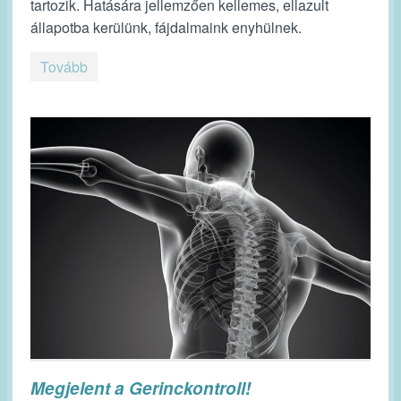
tartozik. Hatására jellemzően kellemes, ellazult
állapotba kerülünk, fájdalmaink enyhülnek.
Tovább
Megjelent a Gerinckontroll!