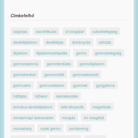
Címkefelhő
csigolya
csontritkulás
ct vizsgálat
cukorbetegség
derékfájdalom
derékfájás
dohányzás
elhízás
fájdalom
fájdalomcsillapítás
gerinc
gerincbetegség
gerinccsatorna
gerincferdülés
gerincfájdalom
gerinckímélet
gerincműtét
gerincsebészet
gerincsérv
gerincvédelem
gyermek
gyógytorna
hátfájás
időskor
iskolakezdés
krónikus derékfájdalom
lelki tényezők
megelőzés
mindennapi testnevelés
mozgás
mr vizsgálat
munkahely
nyaki gerinc
porckorong