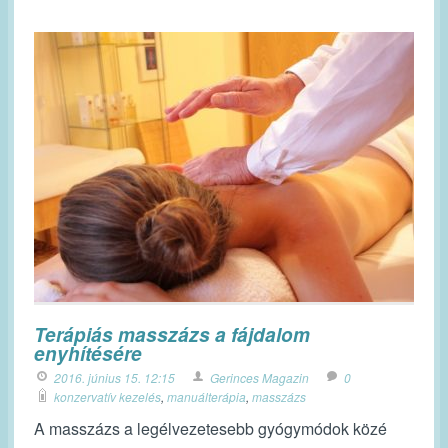
Terápiás masszázs a fájdalom
enyhítésére
2016. június 15. 12:15
Gerinces Magazin
0
konzervatív kezelés
,
manuálterápia
,
masszázs
A masszázs a legélvezetesebb gyógymódok közé