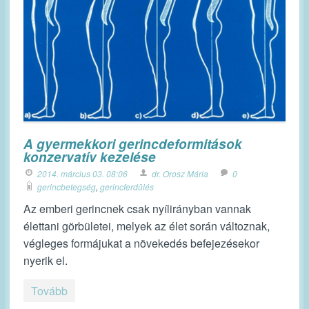
A gyermekkori gerincdeformitások
konzervatív kezelése
2014. március 03. 08:06
dr. Orosz Mária
0
gerincbetegség
,
gerincferdülés
Az emberi gerincnek csak nyílirányban vannak
élettani görbületei, melyek az élet során változnak,
végleges formájukat a növekedés befejezésekor
nyerik el.
Tovább