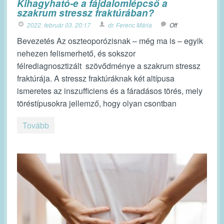
Kihagyható-e a fájdalomlépcső a
szakrum stressz fraktúrában?
2022. február 03. 20:17
dr. Ferenc Mária
Off
Bevezetés Az oszteoporózisnak – még ma is – egyik
nehezen felismerhető, és sokszor
félrediagnosztizált szövődménye a szakrum stressz
fraktúrája. A stressz fraktúráknak két altípusa
ismeretes az inszufficiens és a fáradásos törés, mely
töréstípusokra jellemző, hogy olyan csontban
Tovább