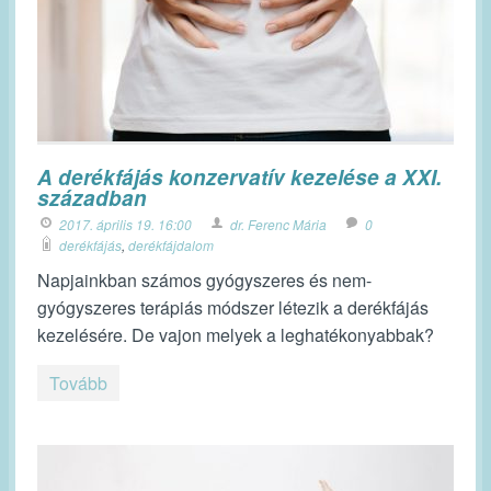
A derékfájás konzervatív kezelése a XXI.
században
2017. április 19. 16:00
dr. Ferenc Mária
0
derékfájás
,
derékfájdalom
Napjainkban számos gyógyszeres és nem-
gyógyszeres terápiás módszer létezik a derékfájás
kezelésére. De vajon melyek a leghatékonyabbak?
Tovább