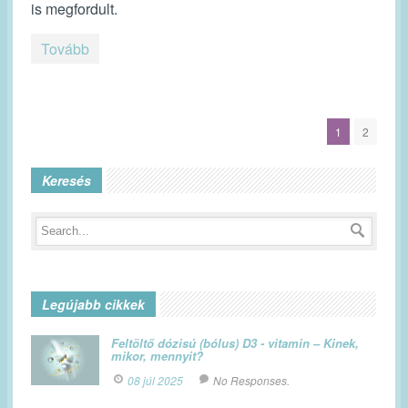
is megfordult.
Tovább
1
2
Keresés
Legújabb cikkek
Feltöltő dózisú (bólus) D3 - vitamin – Kinek,
mikor, mennyit?
08 júl 2025
No Responses.