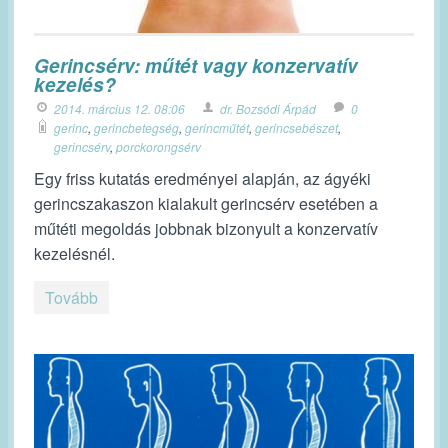
Gerincsérv: műtét vagy konzervatív
kezelés?
2014. március 12. 08:06
dr. Bozsódi Árpád
0
gerinc
,
gerincbetegség
,
gerincműtét
,
gerincsebészet
,
gerincsérv
,
porckorongsérv
Egy friss kutatás eredményei alapján, az ágyéki
gerincszakaszon kialakult gerincsérv esetében a
műtéti megoldás jobbnak bizonyult a konzervatív
kezelésnél.
Tovább