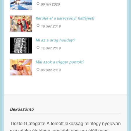
09 jan 2020
Kerülje el a karácsonyi hátfájást!
19 dec 2019
Mi az a drug holiday?
12 dec 2019
Mik azok a trigger pontok?
05 dec 2019
Beköszöntő
Tisztelt Látogató! A felnőtt lakosság mintegy nyolcvan
százaléka életében legalább egyszer átélt nagy