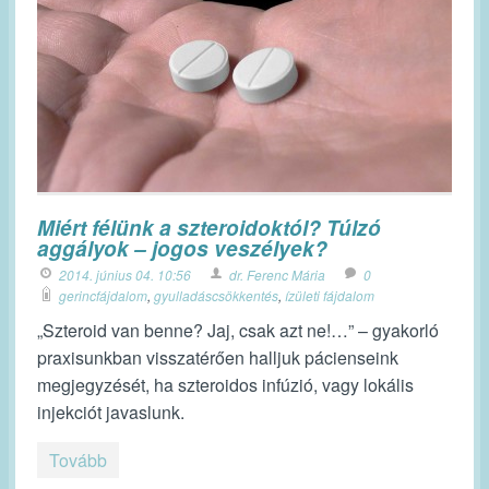
Miért félünk a szteroidoktól? Túlzó
aggályok – jogos veszélyek?
2014. június 04. 10:56
dr. Ferenc Mária
0
gerincfájdalom
,
gyulladáscsökkentés
,
ízületi fájdalom
„Szteroid van benne? Jaj, csak azt ne!…” – gyakorló
praxisunkban visszatérően halljuk pácienseink
megjegyzését, ha szteroidos infúzió, vagy lokális
injekciót javaslunk.
Tovább