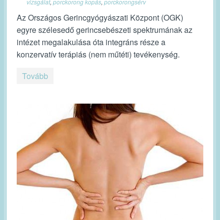
vizsgálat
,
porckorong kopás
,
porckorongsérv
Az Országos Gerincgyógyászati Központ (OGK)
egyre szélesedő gerincsebészeti spektrumának az
intézet megalakulása óta integráns része a
konzervatív terápiás (nem műtéti) tevékenység.
Tovább