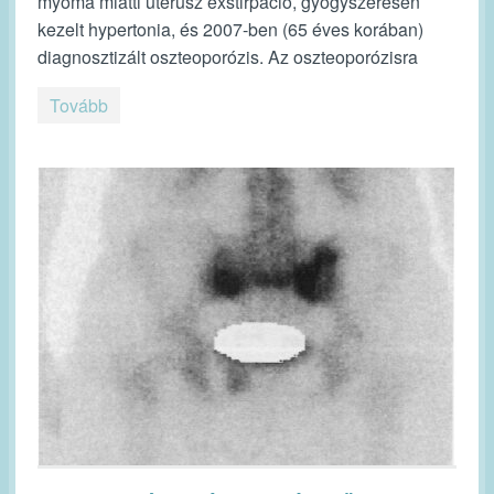
myoma miatti uterusz exstirpáció, gyógyszeresen
kezelt hypertonia, és 2007-ben (65 éves korában)
diagnosztizált oszteoporózis. Az oszteoporózisra
Tovább