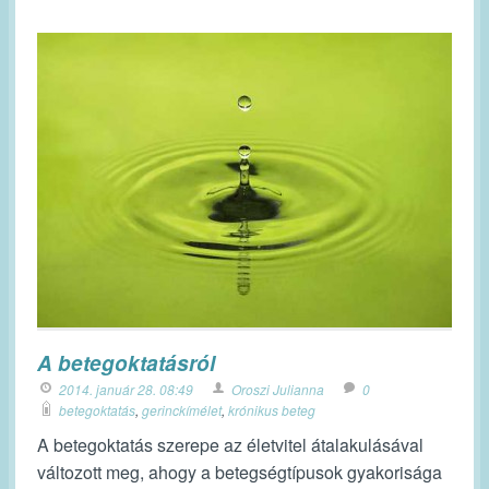
A betegoktatásról
2014. január 28. 08:49
Oroszi Julianna
0
betegoktatás
,
gerinckímélet
,
krónikus beteg
A betegoktatás szerepe az életvitel átalakulásával
változott meg, ahogy a betegségtípusok gyakorisága