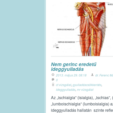
Nem gerinc eredetű
ideggyulladás
2013. május 29. 08:18
dr. Ferenc M
0
ct vizsgálat
,
gyulladáscsökkentés
,
ideggyulladás
,
mr vizsgálat
Az „ischialgia” (isialgia), „ischias”, 
„lumboischialgia” (lumboisialgia) 
ideggyulladás hallatán szinte refl