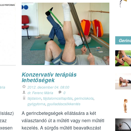
Gerin
Konzervatív terápiás
lehetőségek
ária
2012. december 04. 08:00
dr. Ferenc Mária
0
fájdalom
,
fájdalomcsillapítás
,
gerinciskola
,
gyógytorna
,
gyulladáscsökkentés
(isiász)
A gerincbetegségek ellátására a két
azaz
választandó út a műtéti vagy nem műtéti
exesen
kezelés. A sürgős műtéti beavatkozást