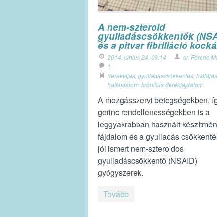
A nem-szteroid
gyulladáscsökkentők (NSA
és a pitvar fibrilláció kock
2014. június 24. 09:14
dr. Ferenc M
1
derékfájás
,
gyulladáscsökkentés
,
hátfájás
hátfájdalom
,
krónikus derékfájdalom
A mozgásszervi betegségekben, íg
gerinc rendellenességekben is a
leggyakrabban használt készítmén
fájdalom és a gyulladás csökkenté
jól ismert nem-szteroidos
gyulladáscsökkentő (NSAID)
gyógyszerek.
Tovább