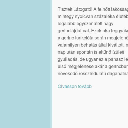
Tisztelt Látogató! A felnőtt lakossá
mintegy nyolcvan százaléka életé
legalább egyszer átélt nagy
gerincfájdalmat. Ezek oka leggya
a gerinc funkciója során megjelenő
valamilyen behatás által kiváltott,
nap után spontán is eltűnő ízületi
gyulladás, de ugyanez a panasz le
első megjelenése akár a gerincbe
növekedő rosszindulatú daganatna
Olvasson tovább