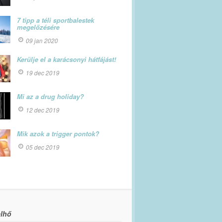
7 tipp a téli sportbalestek
megelőzésére
09 jan 2020
Kerülje el a karácsonyi hátfájást!
19 dec 2019
Mi az a drug holiday?
12 dec 2019
Mik azok a trigger pontok?
05 dec 2019
lhő