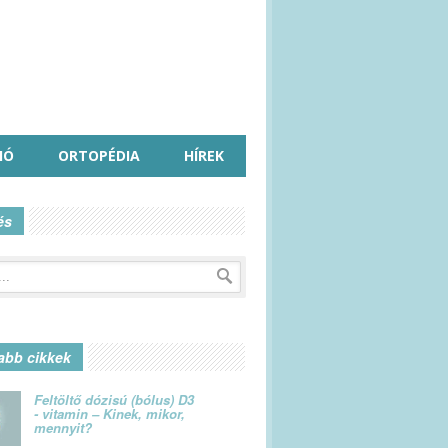
IÓ
ORTOPÉDIA
HÍREK
és
abb cikkek
Feltöltő dózisú (bólus) D3
- vitamin – Kinek, mikor,
mennyit?