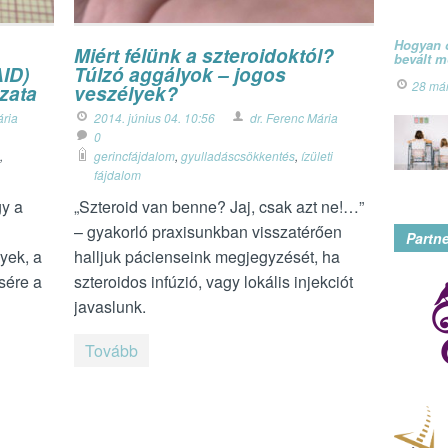
Hogyan ó
Miért félünk a szteroidoktól?
bevált 
ID)
Túlzó aggályok – jogos
28 má
ázata
veszélyek?
ária
2014. június 04. 10:56
dr. Ferenc Mária
0
,
gerincfájdalom
,
gyulladáscsökkentés
,
ízületi
fájdalom
y a
„Szteroid van benne? Jaj, csak azt ne!…”
– gyakorló praxisunkban visszatérően
Partn
yek, a
halljuk pácienseink megjegyzését, ha
sére a
szteroidos infúzió, vagy lokális injekciót
javaslunk.
Tovább