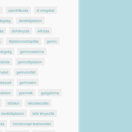
csontritkulás
ct vizsgálat
tegség
derékfájdalom
jás
dohányzás
elhízás
m
fájdalomcsillapítás
gerinc
etegség
gerinccsatorna
rdülés
gerincfájdalom
mélet
gerincműtét
ebészet
gerincsérv
édelem
gyermek
gyógytorna
időskor
iskolakezdés
s derékfájdalom
lelki tényezők
zés
mindennapi testnevelés