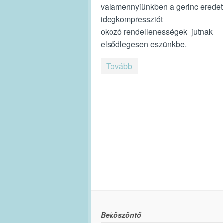
valamennyiünkben a gerinc erede
idegkompressziót
okozó rendellenességek jutnak
elsődlegesen eszünkbe.
Tovább
Beköszöntő