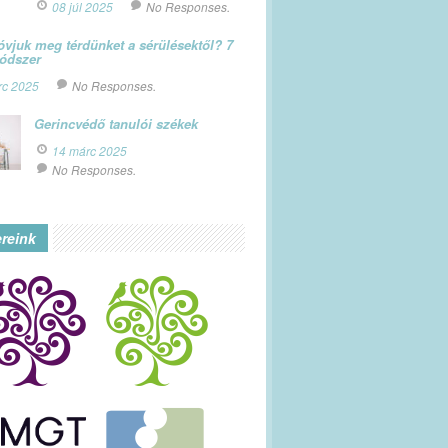
08 júl 2025
No Responses.
vjuk meg térdünket a sérülésektől? 7
módszer
rc 2025
No Responses.
Gerincvédő tanulói székek
14 márc 2025
No Responses.
ereink