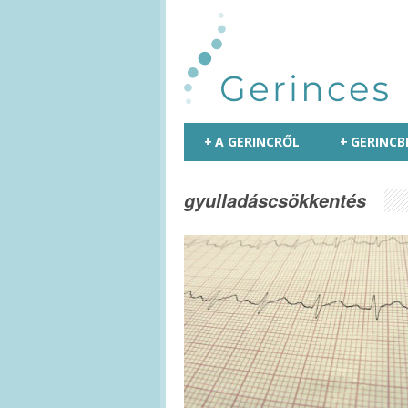
+
A GERINCRŐL
+
GERINCB
gyulladáscsökkentés