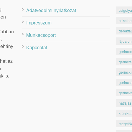
g
Adatvédelmi nyilatkozat
csigolya
ben
cukorbe
Impresszum
krabban
derékfá
Munkacsoport
,
fájdalo
 néhány
Kapcsolat
gerincb
het az
gerincfe
n
gerinckí
k is.
gerincs
gerincv
hátfájás
króniku
megelő