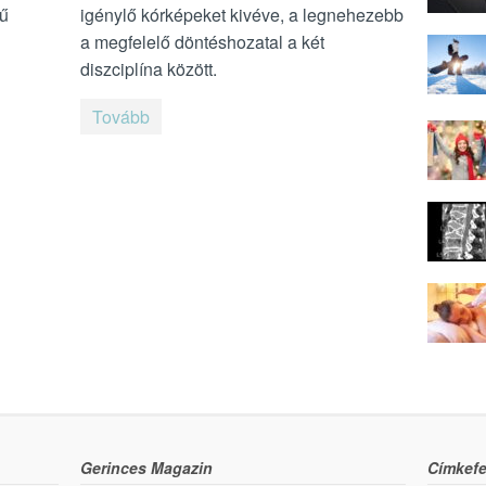
tű
igénylő kórképeket kivéve, a legnehezebb
a megfelelő döntéshozatal a két
diszciplína között.
Tovább
Gerinces Magazin
Címkefe