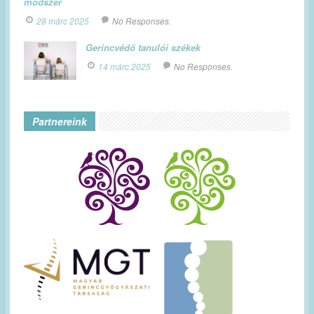
módszer
28 márc 2025
No Responses.
Gerincvédő tanulói székek
14 márc 2025
No Responses.
Partnereink