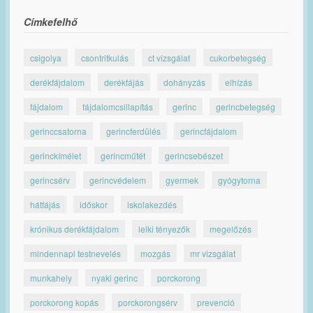
Címkefelhő
csigolya
csontritkulás
ct vizsgálat
cukorbetegség
derékfájdalom
derékfájás
dohányzás
elhízás
fájdalom
fájdalomcsillapítás
gerinc
gerincbetegség
gerinccsatorna
gerincferdülés
gerincfájdalom
gerinckímélet
gerincműtét
gerincsebészet
gerincsérv
gerincvédelem
gyermek
gyógytorna
hátfájás
időskor
iskolakezdés
krónikus derékfájdalom
lelki tényezők
megelőzés
mindennapi testnevelés
mozgás
mr vizsgálat
munkahely
nyaki gerinc
porckorong
porckorong kopás
porckorongsérv
prevenció