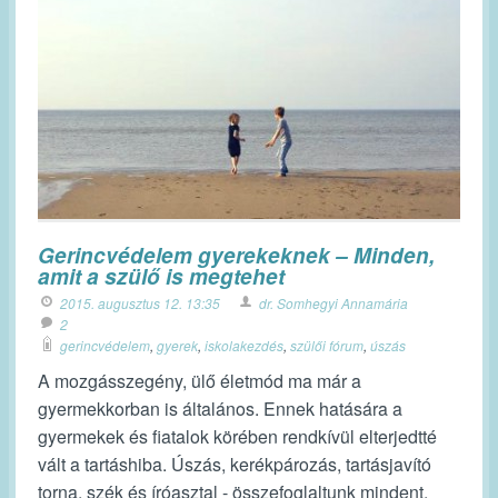
Gerincvédelem gyerekeknek – Minden,
amit a szülő is megtehet
2015. augusztus 12. 13:35
dr. Somhegyi Annamária
2
gerincvédelem
,
gyerek
,
iskolakezdés
,
szülői fórum
,
úszás
A mozgásszegény, ülő életmód ma már a
gyermekkorban is általános. Ennek hatására a
gyermekek és fiatalok körében rendkívül elterjedtté
vált a tartáshiba. Úszás, kerékpározás, tartásjavító
torna, szék és íróasztal - összefoglaltunk mindent,