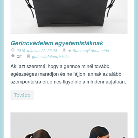
Gerincvédelem egyetemistáknak
2019. március 29. 03:00
dr. Somhegyi Annamária
Off
gerincvédelem
,
iskola
Aki azt szeretné, hogy a gerince minél tovább
egészséges maradjon és ne fájjon, annak az alábbi
szempontokra érdemes figyelnie a mindennapjaiban.
Tovább