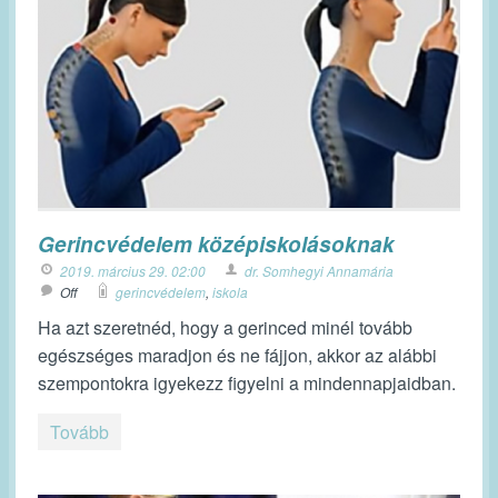
Gerincvédelem középiskolásoknak
2019. március 29. 02:00
dr. Somhegyi Annamária
Off
gerincvédelem
,
iskola
Ha azt szeretnéd, hogy a gerinced minél tovább
egészséges maradjon és ne fájjon, akkor az alábbi
szempontokra igyekezz figyelni a mindennapjaidban.
Tovább