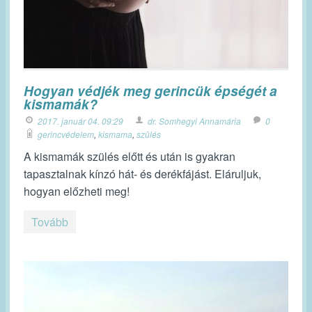
Hogyan védjék meg gerincük épségét a
kismamák?
2017. január 04. 09:29
dr. Somhegyi Annamária
0
gerincvédelem
,
kismama
,
szülés
A kismamák szülés előtt és után is gyakran
tapasztalnak kínzó hát- és derékfájást. Eláruljuk,
hogyan előzheti meg!
Tovább