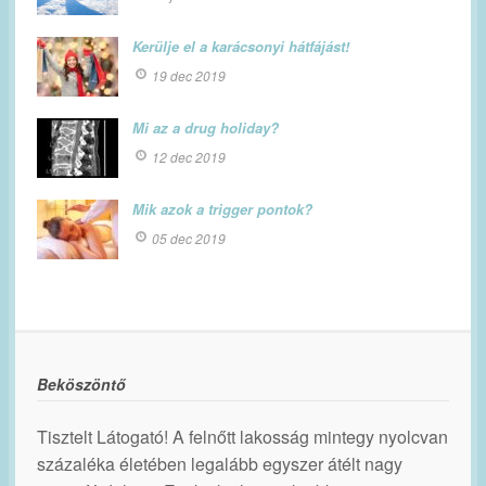
Kerülje el a karácsonyi hátfájást!
19 dec 2019
Mi az a drug holiday?
12 dec 2019
Mik azok a trigger pontok?
05 dec 2019
Beköszöntő
Tisztelt Látogató! A felnőtt lakosság mintegy nyolcvan
százaléka életében legalább egyszer átélt nagy