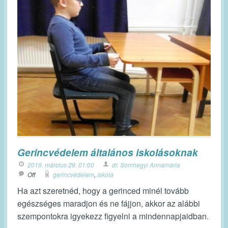
Gerincvédelem általános iskolásoknak
2019. március 29. 01:00
dr. Somhegyi Annamária
Off
gerincvédelem
,
iskola
Ha azt szeretnéd, hogy a gerinced minél tovább
egészséges maradjon és ne fájjon, akkor az alábbi
szempontokra igyekezz figyelni a mindennapjaidban.