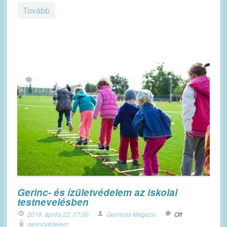
Tovább
Gerinc- és ízületvédelem az iskolai
testnevelésben
2018. április 22. 07:00
Gerinces Magazin
Off
gerincvédelem