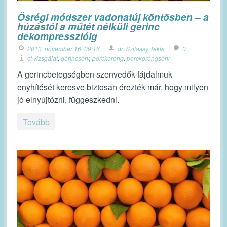
Ősrégi módszer vadonatúj köntösben – a
húzástól a műtét nélküli gerinc
dekompresszióig
2013. november 16. 09:16
dr. Szilassy Tekla
0
ct vizsgálat
,
gerincsérv
,
porckorong
,
porckorongsérv
A gerincbetegségben szenvedők fájdalmuk
enyhítését keresve biztosan érezték már, hogy milyen
jó elnyújtózni, függeszkedni.
Tovább