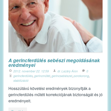
A gerincferdülés sebészi megoldásának
eredményei
2012. november 22. 12:59
dr. Lazáry Áron
0
gerincferdülés
,
gerincműtét
,
gerincsebészet
,
porckorong
,
stabilizáció
Hosszútávú követési eredmények bizonyítják a
gerincferdülés műtéti korrekciójának biztonságát és jó
eredményeit.