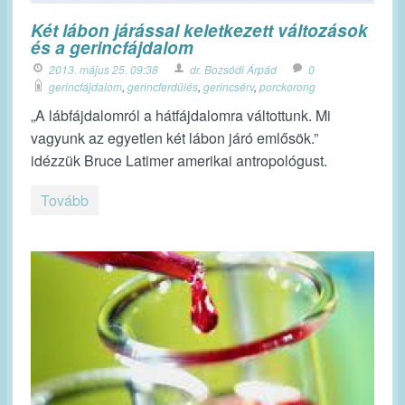
Két lábon járással keletkezett változások
és a gerincfájdalom
2013. május 25. 09:38
dr. Bozsódi Árpád
0
gerincfájdalom
,
gerincferdülés
,
gerincsérv
,
porckorong
„A lábfájdalomról a hátfájdalomra váltottunk. Mi
vagyunk az egyetlen két lábon járó emlősök.”
idézzük Bruce Latimer amerikai antropológust.
Tovább