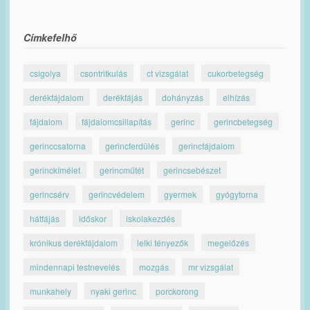
Címkefelhő
csigolya
csontritkulás
ct vizsgálat
cukorbetegség
derékfájdalom
derékfájás
dohányzás
elhízás
fájdalom
fájdalomcsillapítás
gerinc
gerincbetegség
gerinccsatorna
gerincferdülés
gerincfájdalom
gerinckímélet
gerincműtét
gerincsebészet
gerincsérv
gerincvédelem
gyermek
gyógytorna
hátfájás
időskor
iskolakezdés
krónikus derékfájdalom
lelki tényezők
megelőzés
mindennapi testnevelés
mozgás
mr vizsgálat
munkahely
nyaki gerinc
porckorong