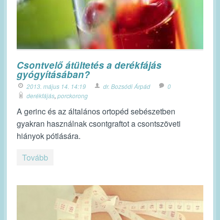
Csontvelő átültetés a derékfájás
gyógyításában?
2013. május 14. 14:19
dr. Bozsódi Árpád
0
derékfájás
,
porckorong
A gerinc és az általános ortopéd sebészetben
gyakran használnak csontgraftot a csontszöveti
hiányok pótlására.
Tovább