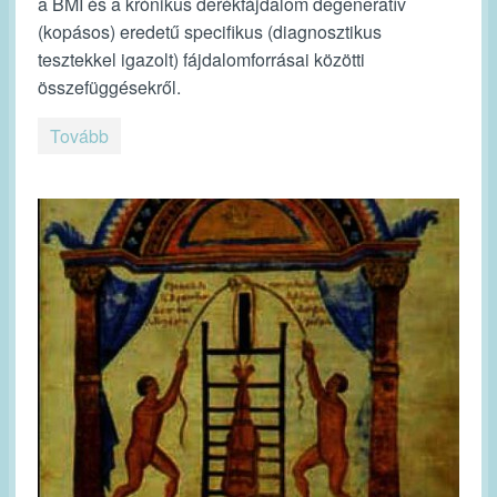
a BMI és a krónikus derékfájdalom degeneratív
(kopásos) eredetű specifikus (diagnosztikus
tesztekkel igazolt) fájdalomforrásai közötti
összefüggésekről.
Tovább