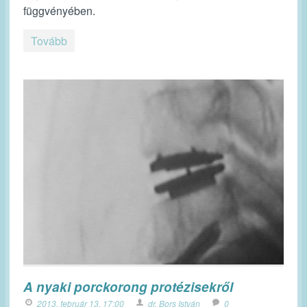
függvényében.
Tovább
A nyaki porckorong protézisekről
2013. február 13. 17:00
dr. Bors István
0