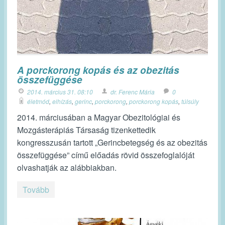
A porckorong kopás és az obezitás
összefüggése
2014. március 31. 08:10
dr. Ferenc Mária
0
életmód
,
elhízás
,
gerinc
,
porckorong
,
porckorong kopás
,
túlsúly
2014. márciusában a Magyar Obezitológiai és
Mozgásterápiás Társaság tizenkettedik
kongresszusán tartott „Gerincbetegség és az obezitás
összefüggése” című előadás rövid összefoglalóját
olvashatják az alábbiakban.
Tovább