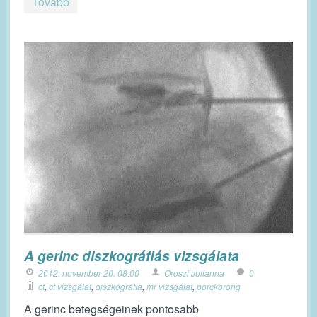
Tovább
A gerinc diszkográfiás vizsgálata
2012. november 20. 08:00
Oroszi Julianna
0
ct
,
ct vizsgálat
,
diszkográfia
,
mr vizsgálat
,
porckorong
A gerinc betegségeinek pontosabb