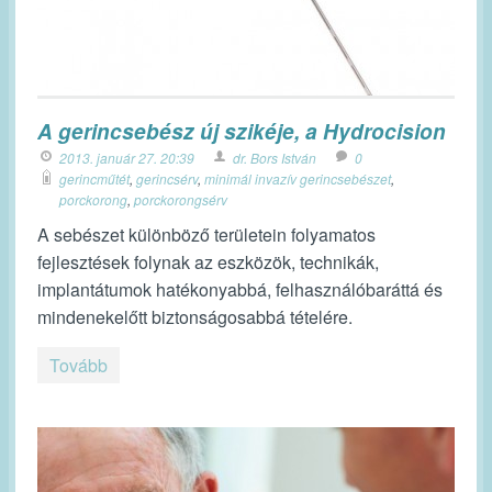
A gerincsebész új szikéje, a Hydrocision
2013. január 27. 20:39
dr. Bors István
0
gerincműtét
,
gerincsérv
,
minimál invazív gerincsebészet
,
porckorong
,
porckorongsérv
A sebészet különböző területein folyamatos
fejlesztések folynak az eszközök, technikák,
implantátumok hatékonyabbá, felhasználóbaráttá és
mindenekelőtt biztonságosabbá tételére.
Tovább