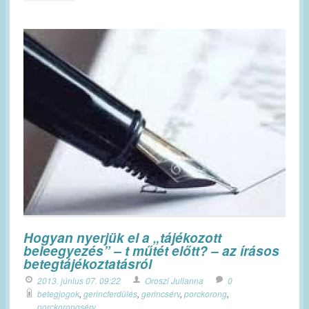
Hogyan nyerjük el a „tájékozott
beleegyezés” – t műtét előtt? – az írásos
betegtájékoztatásról
2013. június 07. 09:22
Oroszi Julianna
0
betegjogok
,
gerincferdülés
,
gerincsérv
,
porckorong
,
porckorongsérv