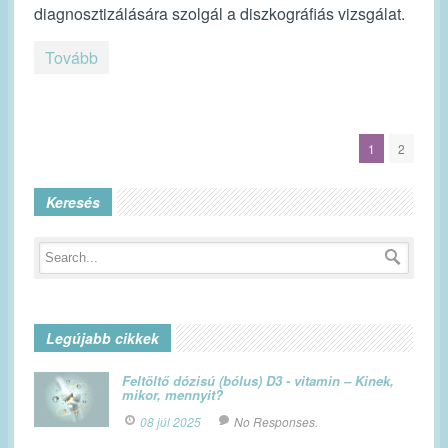
diagnosztizálására szolgál a diszkográfiás vizsgálat.
Tovább
1
2
Keresés
Legújabb cikkek
Feltöltő dózisú (bólus) D3 - vitamin – Kinek,
mikor, mennyit?
08 júl 2025
No Responses.