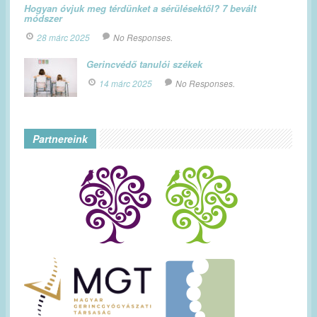
Hogyan óvjuk meg térdünket a sérülésektől? 7 bevált
módszer
28 márc 2025
No Responses.
Gerincvédő tanulói székek
14 márc 2025
No Responses.
Partnereink