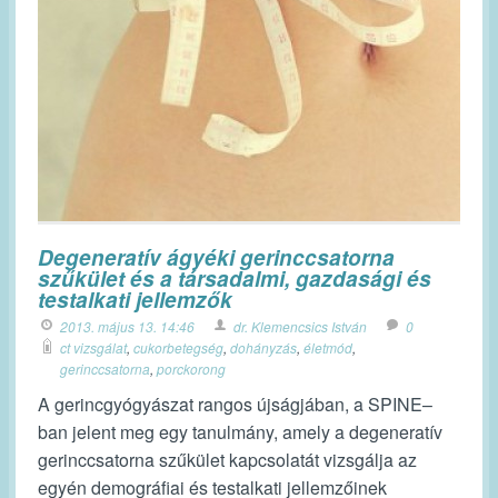
Degeneratív ágyéki gerinccsatorna
szűkület és a társadalmi, gazdasági és
testalkati jellemzők
2013. május 13. 14:46
dr. Klemencsics István
0
ct vizsgálat
,
cukorbetegség
,
dohányzás
,
életmód
,
gerinccsatorna
,
porckorong
A gerincgyógyászat rangos újságjában, a SPINE–
ban jelent meg egy tanulmány, amely a degeneratív
gerinccsatorna szűkület kapcsolatát vizsgálja az
egyén demográfiai és testalkati jellemzőinek