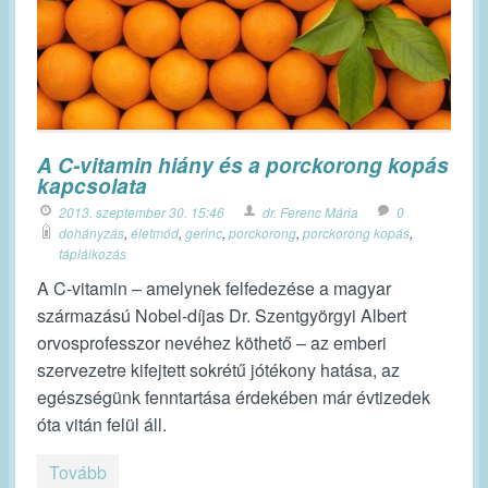
A C-vitamin hiány és a porckorong kopás
kapcsolata
2013. szeptember 30. 15:46
dr. Ferenc Mária
0
dohányzás
,
életmód
,
gerinc
,
porckorong
,
porckorong kopás
,
táplálkozás
A C-vitamin – amelynek felfedezése a magyar
származású Nobel-díjas Dr. Szentgyörgyi Albert
orvosprofesszor nevéhez köthető – az emberi
szervezetre kifejtett sokrétű jótékony hatása, az
egészségünk fenntartása érdekében már évtizedek
óta vitán felül áll.
Tovább