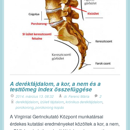
A derékfájdalom, a kor, a nem és a
testtömeg index összefüggése
2014. március 13. 08:32
dr. Ferenc Mária
2
derékfájdalom
,
ízületi fájdalom
,
krónikus derékfájdalom
,
porckorong
,
porckorong kopás
A Virginiai Gerinckutató Központ munkatársai
érdekes kutatási eredményeket közöltek a kor, a nem,