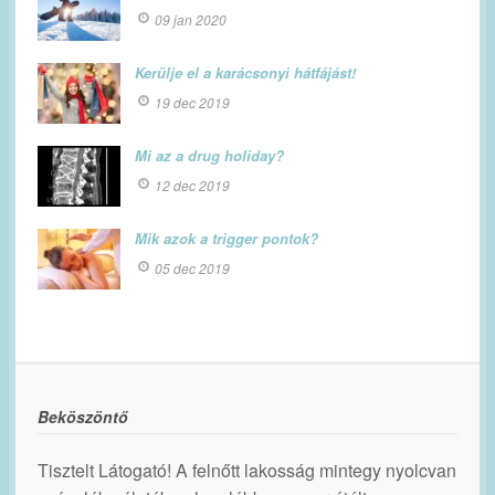
09 jan 2020
Kerülje el a karácsonyi hátfájást!
19 dec 2019
Mi az a drug holiday?
12 dec 2019
Mik azok a trigger pontok?
05 dec 2019
Beköszöntő
Tisztelt Látogató! A felnőtt lakosság mintegy nyolcvan