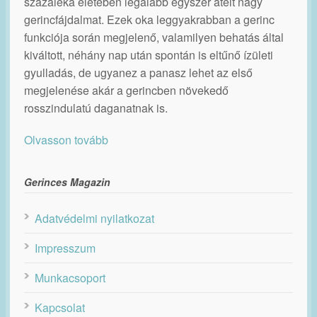
százaléka életében legalább egyszer átélt nagy
gerincfájdalmat. Ezek oka leggyakrabban a gerinc
funkciója során megjelenő, valamilyen behatás által
kiváltott, néhány nap után spontán is eltűnő ízületi
gyulladás, de ugyanez a panasz lehet az első
megjelenése akár a gerincben növekedő
rosszindulatú daganatnak is.
Olvasson tovább
Gerinces Magazin
Adatvédelmi nyilatkozat
Impresszum
Munkacsoport
Kapcsolat