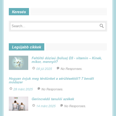
Keresés
Legújabb cikkek
Feltöltő dózisú (bólus) D3 - vitamin – Kinek,
mikor, mennyit?
08 júl 2025
No Responses.
Hogyan óvjuk meg térdünket a sérülésektől? 7 bevált
módszer
28 márc 2025
No Responses.
Gerincvédő tanulói székek
14 márc 2025
No Responses.