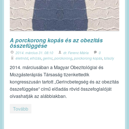
A porckorong kopás és az obezitás
összefüggése
2014. március 31. 08:10
dr. Ferenc Mária
0
életmód
,
elhízás
,
gerinc
,
porckorong
,
porckorong kopás
,
túlsúly
2014. márciusában a Magyar Obezitológiai és
Mozgásterápiás Társaság tizenkettedik
kongresszusán tartott „Gerincbetegség és az obezitás
összefüggése” című előadás rövid összefoglalóját
olvashatják az alábbiakban.
Tovább