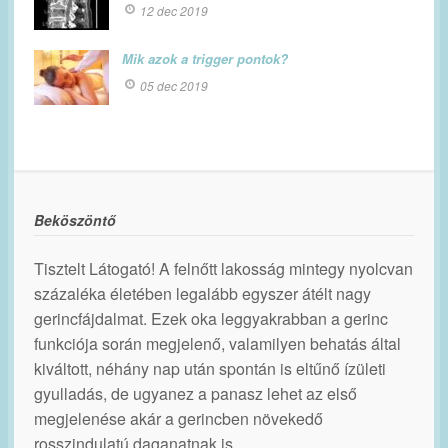
12 dec 2019
Mik azok a trigger pontok?
05 dec 2019
Beköszöntő
Tisztelt Látogató! A felnőtt lakosság mintegy nyolcvan
százaléka életében legalább egyszer átélt nagy
gerincfájdalmat. Ezek oka leggyakrabban a gerinc
funkciója során megjelenő, valamilyen behatás által
kiváltott, néhány nap után spontán is eltűnő ízületi
gyulladás, de ugyanez a panasz lehet az első
megjelenése akár a gerincben növekedő
rosszindulatú daganatnak is.