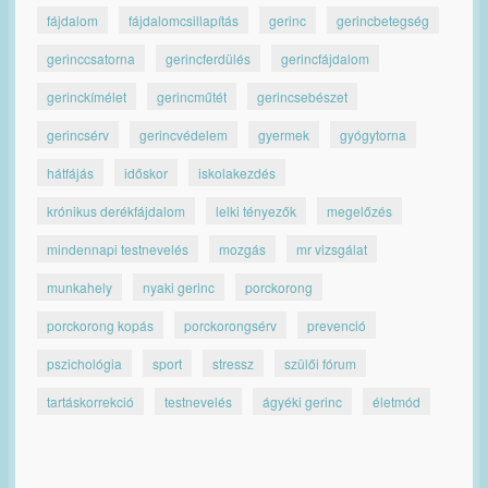
fájdalom
fájdalomcsillapítás
gerinc
gerincbetegség
gerinccsatorna
gerincferdülés
gerincfájdalom
gerinckímélet
gerincműtét
gerincsebészet
gerincsérv
gerincvédelem
gyermek
gyógytorna
hátfájás
időskor
iskolakezdés
krónikus derékfájdalom
lelki tényezők
megelőzés
mindennapi testnevelés
mozgás
mr vizsgálat
munkahely
nyaki gerinc
porckorong
porckorong kopás
porckorongsérv
prevenció
pszichológia
sport
stressz
szülői fórum
tartáskorrekció
testnevelés
ágyéki gerinc
életmód