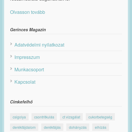
Olvasson tovább
Gerinces Magazin
Adatvédelmi nyilatkozat
Impresszum
Munkacsoport
Kapcsolat
Címkefelhő
csigolya
csontritkulás
ct vizsgálat
cukorbetegség
derékfájdalom
derékfájás
dohányzás
elhízás