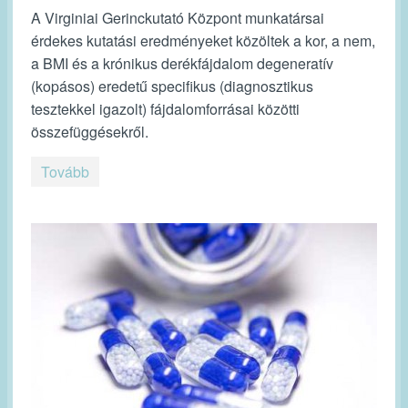
A Virginiai Gerinckutató Központ munkatársai
érdekes kutatási eredményeket közöltek a kor, a nem,
a BMI és a krónikus derékfájdalom degeneratív
(kopásos) eredetű specifikus (diagnosztikus
tesztekkel igazolt) fájdalomforrásai közötti
összefüggésekről.
Tovább