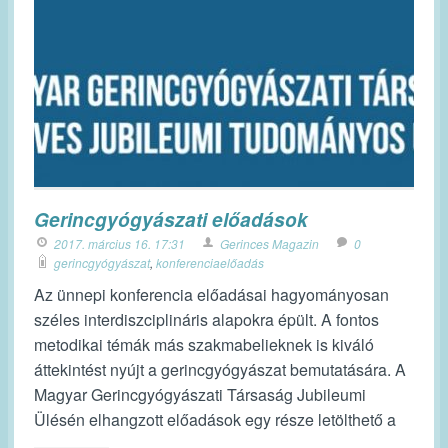
Gerincgyógyászati előadások
2017. március 16. 17:31
Gerinces Magazin
0
gerincgyógyászat
,
konferenciaelőadás
Az ünnepi konferencia előadásai hagyományosan
széles interdiszciplináris alapokra épült. A fontos
metodikai témák más szakmabelieknek is kiváló
áttekintést nyújt a gerincgyógyászat bemutatására. A
Magyar Gerincgyógyászati Társaság Jubileumi
Ülésén elhangzott előadások egy része letölthető a