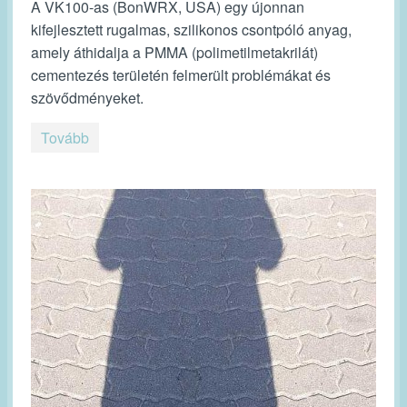
A VK100-as (BonWRX, USA) egy újonnan
kifejlesztett rugalmas, szilikonos csontpóló anyag,
amely áthidalja a PMMA (polimetilmetakrilát)
cementezés területén felmerült problémákat és
szövődményeket.
Tovább