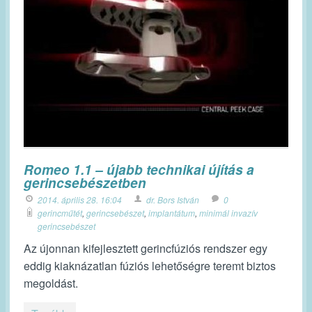
Romeo 1.1 – újabb technikai újítás a
gerincsebészetben
2014. április 28. 16:04
dr. Bors István
0
gerincműtét
,
gerincsebészet
,
implantátum
,
minimál invazív
gerincsebészet
Az újonnan kifejlesztett gerincfúziós rendszer egy
eddig kiaknázatlan fúziós lehetőségre teremt biztos
megoldást.