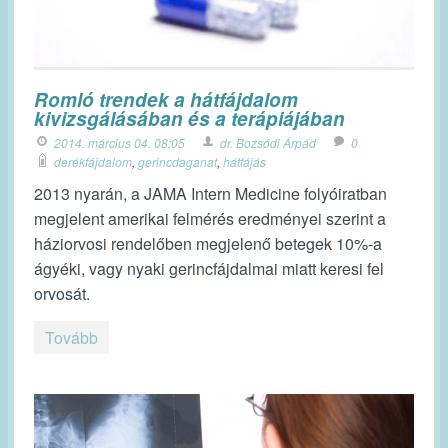
Romló trendek a hátfájdalom
kivizsgálásában és a terápiájában
2014. március 04. 08:05
dr. Bozsódi Árpád
0
derékfájdalom
,
gerincdaganat
,
hátfájás
2013 nyarán, a JAMA Intern Medicine folyóiratban
megjelent amerikai felmérés eredményei szerint a
háziorvosi rendelőben megjelenő betegek 10%-a
ágyéki, vagy nyaki gerincfájdalmai miatt keresi fel
orvosát.
Tovább