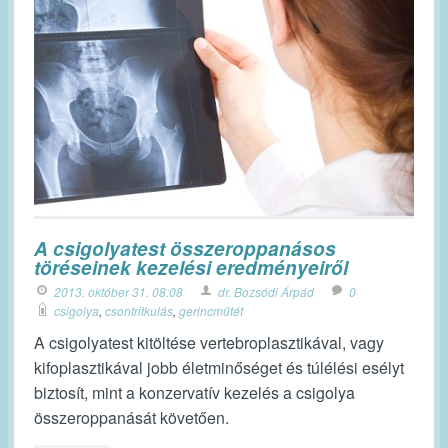
A csigolyatest összeroppanásos
töréseinek kezelési eredményeiről
2013. október 31. 08:08
dr. Bozsódi Árpád
0
csigolya
,
csontritkulás
,
gerincműtét
A csigolyatest kitöltése vertebroplasztikával, vagy
kifoplasztikával jobb életminőséget és túlélési esélyt
biztosít, mint a konzervatív kezelés a csigolya
összeroppanását követően.