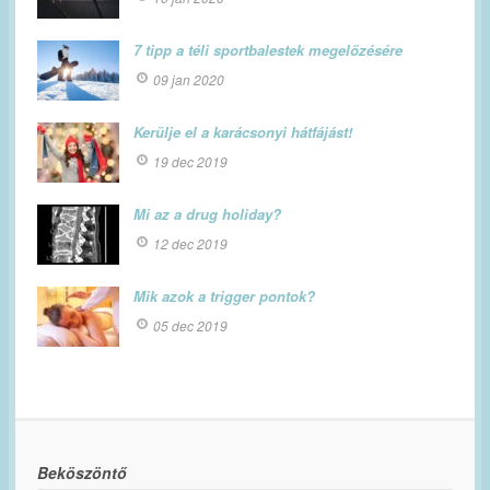
7 tipp a téli sportbalestek megelőzésére
09 jan 2020
Kerülje el a karácsonyi hátfájást!
19 dec 2019
Mi az a drug holiday?
12 dec 2019
Mik azok a trigger pontok?
05 dec 2019
Beköszöntő