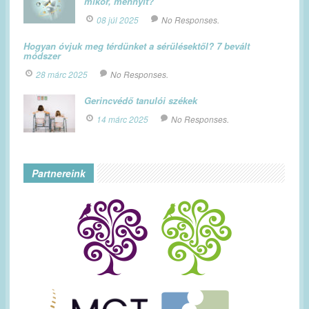
mikor, mennyit?
08 júl 2025
No Responses.
Hogyan óvjuk meg térdünket a sérülésektől? 7 bevált
módszer
28 márc 2025
No Responses.
Gerincvédő tanulói székek
14 márc 2025
No Responses.
Partnereink