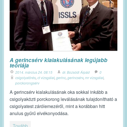
A gerincsérv kialakulásának legújabb
teóriája
2014. március 24. 08:15
dr. Bozsódi Árpád
0
csigolyatörés
,
ct vizsgálat
,
gerinc
,
gerincsérv
,
mr vizsgálat
,
porckorongsérv
A gerincsérv kialakulásának oka sokkal inkább a
csigolyaközti porckorong leválásának tulajdonítható a
csigolyatest zárólemezéről, mint a korábban hitt
anulus gyűrű elvékonyodása.
Tovább