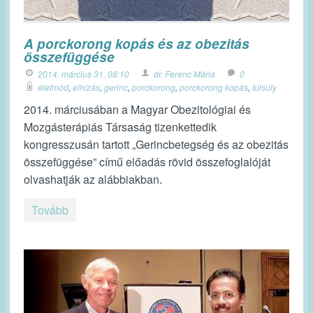
A porckorong kopás és az obezitás
összefüggése
2014. március 31. 08:10
dr. Ferenc Mária
0
életmód
,
elhízás
,
gerinc
,
porckorong
,
porckorong kopás
,
túlsúly
2014. márciusában a Magyar Obezitológiai és
Mozgásterápiás Társaság tizenkettedik
kongresszusán tartott „Gerincbetegség és az obezitás
összefüggése” című előadás rövid összefoglalóját
olvashatják az alábbiakban.
Tovább