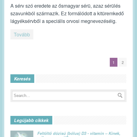
A sérv szó eredete az ősmagyar sérü, azaz sérülés
szavunkból származik. Ez formálódott a kitüremkedő
lágyéksérvből a speciális orvosi megnevezéséig.
Tovább
1
2
Keresés
Legújabb cikkek
Feltöltő dózisú (bólus) D3 - vitamin – Kinek,