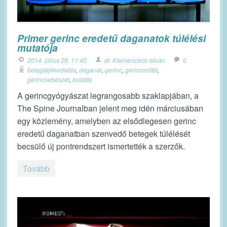
Primer gerinc eredetű daganatok túlélési
mutatója
2014. július 29. 11:40
dr. Klemencsics István
0
betegtájékoztatás
,
daganat
,
gerinc
,
gerincműtét
,
gerincsebészet
,
kutatás
A gerincgyógyászat legrangosabb szaklapjában, a
The Spine Journalban jelent meg idén márciusában
egy közlemény, amelyben az elsődlegesen gerinc
eredetű daganatban szenvedő betegek túlélését
becsülő új pontrendszert ismertették a szerzők.
Tovább