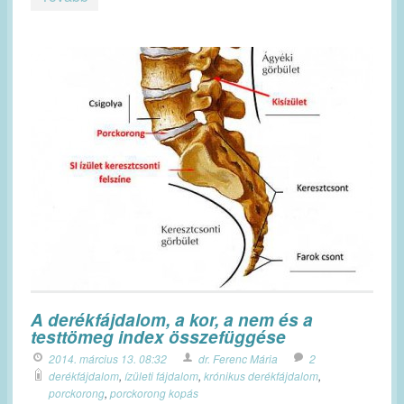
A derékfájdalom, a kor, a nem és a
testtömeg index összefüggése
2014. március 13. 08:32
dr. Ferenc Mária
2
derékfájdalom
,
ízületi fájdalom
,
krónikus derékfájdalom
,
porckorong
,
porckorong kopás