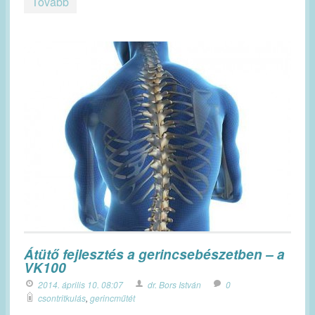
Tovább
Átütő fejlesztés a gerincsebészetben – a
VK100
2014. április 10. 08:07
dr. Bors István
0
csontritkulás
,
gerincműtét