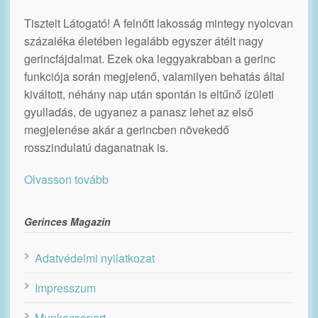
Tisztelt Látogató! A felnőtt lakosság mintegy nyolcvan
százaléka életében legalább egyszer átélt nagy
gerincfájdalmat. Ezek oka leggyakrabban a gerinc
funkciója során megjelenő, valamilyen behatás által
kiváltott, néhány nap után spontán is eltűnő ízületi
gyulladás, de ugyanez a panasz lehet az első
megjelenése akár a gerincben növekedő
rosszindulatú daganatnak is.
Olvasson tovább
Gerinces Magazin
Adatvédelmi nyilatkozat
Impresszum
Munkacsoport