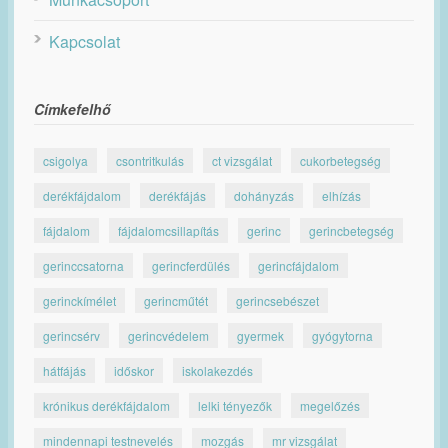
Kapcsolat
Címkefelhő
csigolya
csontritkulás
ct vizsgálat
cukorbetegség
derékfájdalom
derékfájás
dohányzás
elhízás
fájdalom
fájdalomcsillapítás
gerinc
gerincbetegség
gerinccsatorna
gerincferdülés
gerincfájdalom
gerinckímélet
gerincműtét
gerincsebészet
gerincsérv
gerincvédelem
gyermek
gyógytorna
hátfájás
időskor
iskolakezdés
krónikus derékfájdalom
lelki tényezők
megelőzés
mindennapi testnevelés
mozgás
mr vizsgálat