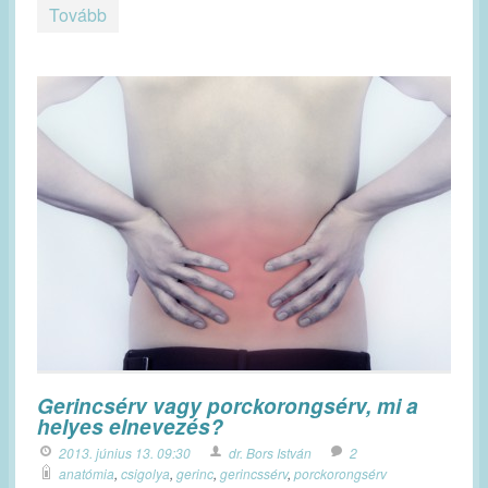
Tovább
Gerincsérv vagy porckorongsérv, mi a
helyes elnevezés?
2013. június 13. 09:30
dr. Bors István
2
anatómia
,
csigolya
,
gerinc
,
gerincssérv
,
porckorongsérv