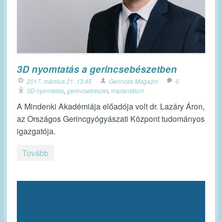
3D nyomtatás a gerincsebészetben
2017. március 21. 13:45
Gerinces Magazin
0
3D nyomtatás
,
gerincsebészet
,
implantátum
A Mindenki Akadémiája előadója volt dr. Lazáry Áron,
az Országos Gerincgyógyászati Központ tudományos
igazgatója.
Tovább