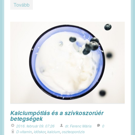
Tovább
Kalciumpótlás és a szívkoszorúér
betegségek
2016. február 09. 07:26
dr. Ferenc Mária
0
D-vitamin
,
időskor
,
kalcium
,
oszteoporózis