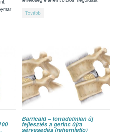
ni,
Neymar
Tovább
Barricaid – forradalmian új
100
fejlesztés a gerinc újra
sérvesedés (reherniatio)
án