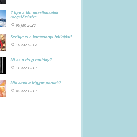
7 tipp a téli sportbalestek
megelőzésére
09 jan 2020
Kerülje el a karácsonyi hátfájást!
19 dec 2019
Mi az a drug holiday?
12 dec 2019
Mik azok a trigger pontok?
05 dec 2019