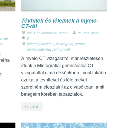
Tévhitek és félelmek a myelo-
CT-ről
2013. november 26. 07:55
dr. Bors István
István
0
lat
betegtájékoztatás
,
ct vizsgálat
,
gerinc
,
gerinccsatorna
,
gerincműtét
a
A myelo-CT vizsgálatról már részletesen
 néha
írtunk a Mielográfia: gerincfestés CT
vizsgálattal című cikkünkben, most inkább
ó
azokat a tévhiteket és félelmeket
szeretném eloszlatni az olvasókban, amit
betegeim körében tapasztalok.
Tovább