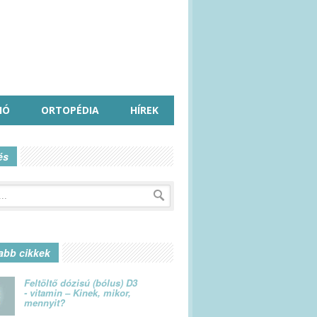
IÓ
ORTOPÉDIA
HÍREK
és
abb cikkek
Feltöltő dózisú (bólus) D3
- vitamin – Kinek, mikor,
mennyit?