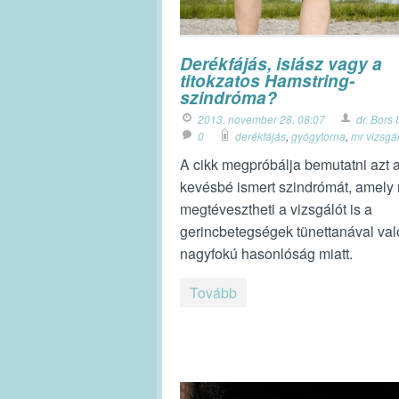
Derékfájás, isiász vagy a
titokzatos Hamstring-
szindróma?
2013. november 28. 08:07
dr. Bors 
0
derékfájás
,
gyógytorna
,
mr vizsgá
A cikk megpróbálja bemutatni azt 
kevésbé ismert szindrómát, amely
megtévesztheti a vizsgálót is a
gerincbetegségek tünettanával val
nagyfokú hasonlóság miatt.
Tovább