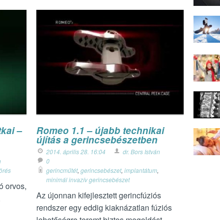
kai –
Romeo 1.1 – újabb technikai
újítás a gerincsebészetben
2014. április 28. 16:04
dr. Bors István
n
0
örés
gerincműtét
,
gerincsebészet
,
implantátum
,
minimál invazív gerincsebészet
ó orvos,
Az újonnan kifejlesztett gerincfúziós
,
rendszer egy eddig kiaknázatlan fúziós
lehetőségre teremt biztos megoldást.