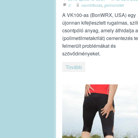
0
csontritkulás
,
gerincműtét
A VK100-as (BonWRX, USA) egy
újonnan kifejlesztett rugalmas, szi
csontpóló anyag, amely áthidalja
(polimetilmetakrilát) cementezés te
felmerült problémákat és
szövődményeket.
Tovább