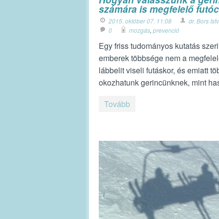
számára is megfelelő futóc
2015. október 07. 11:08
dr. Bors Ist
0
mozgás
,
prevenció
Egy friss tudományos kutatás szeri
emberek többsége nem a megfele
lábbelit viseli futáskor, és emiatt tö
okozhatunk gerincünknek, mint ha
Tovább