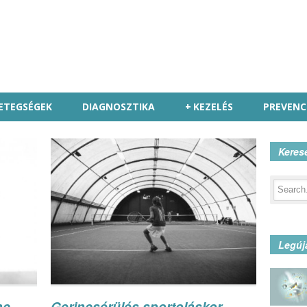
ETEGSÉGEK
DIAGNOSZTIKA
+
KEZELÉS
PREVENC
Keres
Legúj
nc
Gerincsérülés sportoláskor –