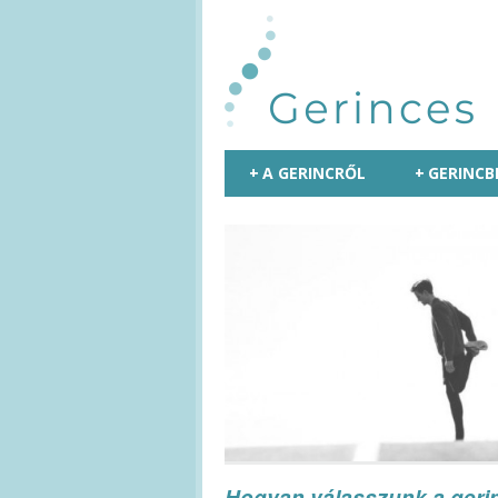
+
A GERINCRŐL
+
GERINCB
Hogyan válasszunk a geri