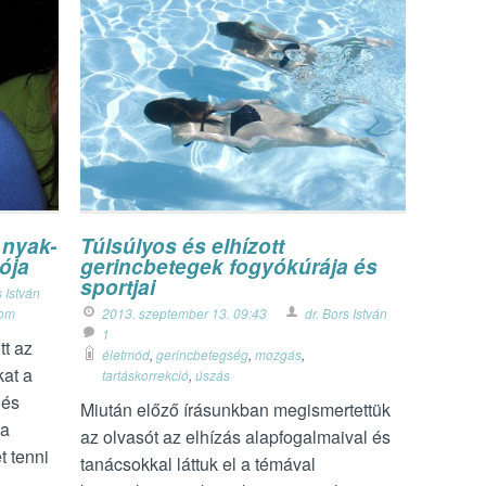
 nyak-
Túlsúlyos és elhízott
ója
gerincbetegek fogyókúrája és
sportjai
s István
lom
2013. szeptember 13. 09:43
dr. Bors István
1
tt az
életmód
,
gerincbetegség
,
mozgás
,
kat a
tartáskorrekció
,
úszás
dés
Miután előző írásunkban megismertettük
 a
az olvasót az elhízás alapfogalmaival és
t tenni
tanácsokkal láttuk el a témával