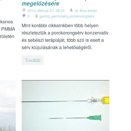
megelőzésére
2014. február 27. 08:25
dr. Bors István
0
gerinc
,
gerincsérv
,
porckorongsérv
likonos
Mint korábbi cikkeinkben több helyen
 a PMMA
részleteztük a porckorongsérv konzervatív
rületén
és sebészi terápiáját, több szó is esett a
sérv kiújulásának a lehetőségéről.
Tovább