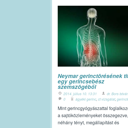
Neymar gerinctörésének tit
egy gerincsebész
szemszögéből
2014. július 10. 13:31
dr. Bors Istvá
0
ágyéki gerinc
,
ct vizsgálat
,
gerinct
Mint gerincgyógyászattal foglalkoz
a sajtóközleményeket összegezve
néhány tényt, megállapítást és