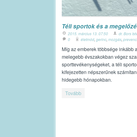
Téli sportok és a megelőz
2015. március 13. 07:50
dr. Bors Is
0
életmód
,
gerinc
,
mozgás
,
prevenc
Míg az emberek többsége inkább 
melegebb évszakokban végez sza
sporttevékenységeket, a téli sporto
kifejezetten népszerűnek számítan
hidegebb hónapokban.
Tovább