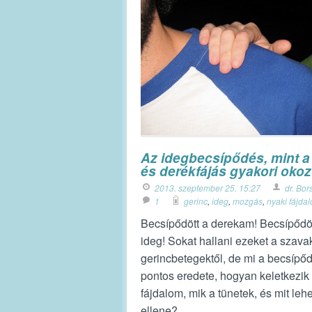
Az idegbecsípődés, mint a
és derékfájás gyakori okoz
2013. szeptember 25. 15:27
dr. Bor
1
gerinc
,
ideg
,
mozgás
,
nyaki fájda
Becsípődött a derekam! Becsípődö
ideg! Sokat hallani ezeket a szava
gerincbetegektől, de mi a becsípő
pontos eredete, hogyan keletkezik
fájdalom, mik a tünetek, és mit lehe
ellene?