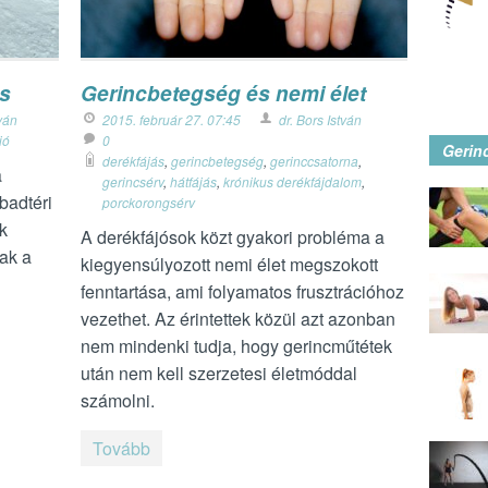
és
Gerincbetegség és nemi élet
tván
2015. február 27. 07:45
dr. Bors István
ió
0
Gerin
derékfájás
,
gerincbetegség
,
gerinccsatorna
,
a
gerincsérv
,
hátfájás
,
krónikus derékfájdalom
,
badtéri
porckorongsérv
k
A derékfájósok közt gyakori probléma a
ak a
kiegyensúlyozott nemi élet megszokott
fenntartása, ami folyamatos frusztrációhoz
vezethet. Az érintettek közül azt azonban
nem mindenki tudja, hogy gerincműtétek
után nem kell szerzetesi életmóddal
számolni.
Tovább