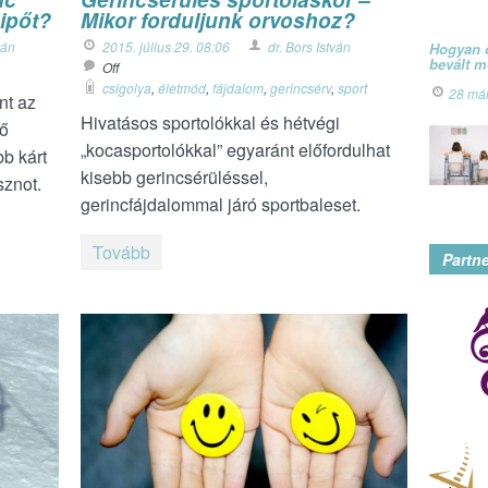
ipőt?
Mikor forduljunk orvoshoz?
ván
2015. július 29. 08:06
dr. Bors István
Hogyan ó
bevált 
Off
csigolya
,
életmód
,
fájdalom
,
gerincsérv
,
sport
28 má
nt az
Hivatásos sportolókkal és hétvégi
lő
„kocasportolókkal” egyaránt előfordulhat
bb kárt
kisebb gerincsérüléssel,
sznot.
gerincfájdalommal járó sportbaleset.
Tovább
Partn