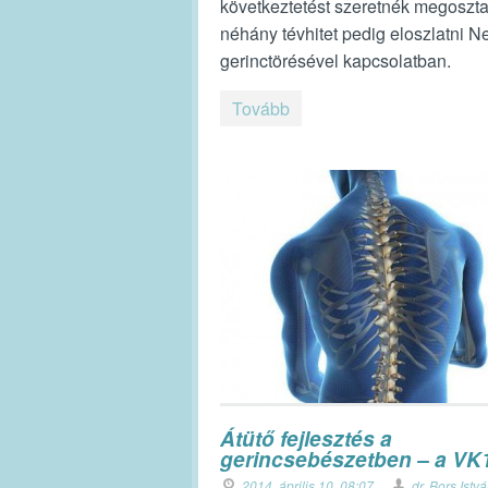
következtetést szeretnék megoszta
néhány tévhitet pedig eloszlatni 
gerinctörésével kapcsolatban.
Tovább
Átütő fejlesztés a
gerincsebészetben – a VK
2014. április 10. 08:07
dr. Bors Istv