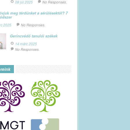
08 júl 2025
No Responses.
vjuk meg térdünket a sérülésektől? 7
módszer
rc 2025
No Responses.
Gerincvédő tanulói székek
14 márc 2025
No Responses.
ereink