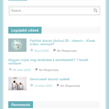
Legújabb cikkek
Feltöltő dózisú (bólus) D3 - vitamin – Kinek,
mikor, mennyit?
08 júl 2025
No Responses.
Hogyan óvjuk meg térdünket a sérülésektől? 7 bevált
módszer
28 márc 2025
No Responses.
Gerincvédő tanulói székek
14 márc 2025
No Responses.
Partnereink