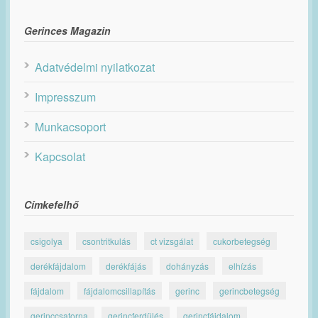
Gerinces Magazin
Adatvédelmi nyilatkozat
Impresszum
Munkacsoport
Kapcsolat
Címkefelhő
csigolya
csontritkulás
ct vizsgálat
cukorbetegség
derékfájdalom
derékfájás
dohányzás
elhízás
fájdalom
fájdalomcsillapítás
gerinc
gerincbetegség
gerinccsatorna
gerincferdülés
gerincfájdalom