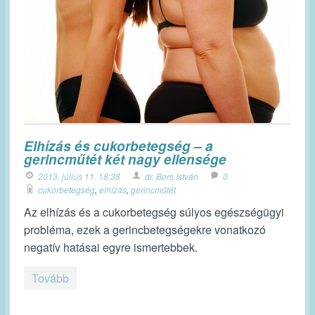
Elhízás és cukorbetegség – a
gerincműtét két nagy ellensége
2013. július 11. 18:38
dr. Bors István
0
cukorbetegség
,
elhízás
,
gerincműtét
Az elhízás és a cukorbetegség súlyos egészségügyi
probléma, ezek a gerincbetegségekre vonatkozó
negatív hatásai egyre ismertebbek.
Tovább