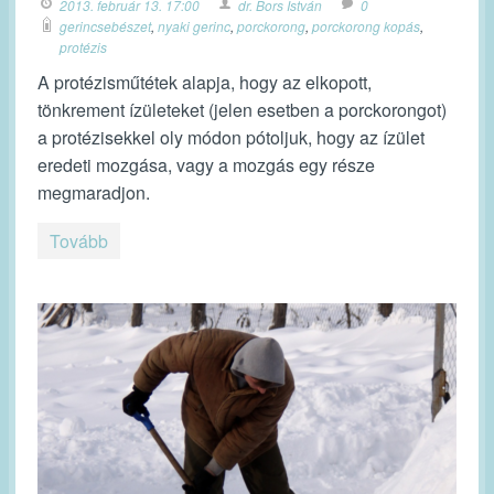
2013. február 13. 17:00
dr. Bors István
0
gerincsebészet
,
nyaki gerinc
,
porckorong
,
porckorong kopás
,
protézis
A protézisműtétek alapja, hogy az elkopott,
tönkrement ízületeket (jelen esetben a porckorongot)
a protézisekkel oly módon pótoljuk, hogy az ízület
eredeti mozgása, vagy a mozgás egy része
megmaradjon.
Tovább