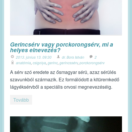
Gerincsérv vagy porckorongsérv, mi a
helyes elnevezés?
2013. június 13. 09:30
dr. Bors István
2
anatómia
,
csigolya
,
gerinc
,
gerincssérv
,
porckorongsérv
A sérv szó eredete az ősmagyar sérü, azaz sérülés
szavunkból származik. Ez formálódott a kitüremkedő
lágyéksérvből a speciális orvosi megnevezéséig.
Tovább