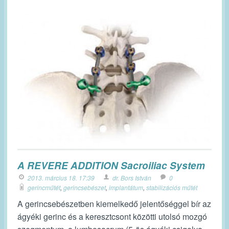
A REVERE ADDITION Sacroiliac System
2013. március 18. 17:39
dr. Bors István
0
gerincműtét
,
gerincsebészet
,
implantátum
,
stabilizációs műtét
A gerincsebészetben kiemelkedő jelentőséggel bír az
ágyéki gerinc és a keresztcsont közötti utolsó mozgó