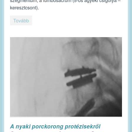
szegmentum, a lumbosacrum (5-ös ágyéki csigolya –
keresztcsont).
Tovább
A nyaki porckorong protézisekről