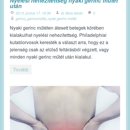
Nyelési nehezítettség nyaki gerinc műtét
után
2013. június 17. 16:36
dr. Bors István
0
gerinc
,
gerincműtét
,
nyaki gerinc műtét
Nyaki gerinc műtéten átesett betegek körében
kialakulhat nyelési nehezítettség. Philadelphiai
kutatóorvosok keresték a választ arra, hogy ez a
jelenség csak az elülső feltárásból végzett, vagy
minden nyaki gerinc műtét után kialakul.
Tovább