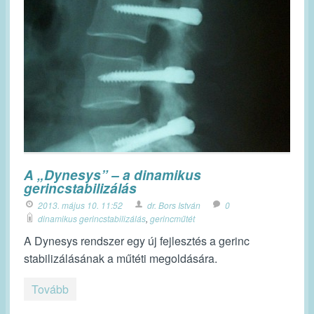
A „Dynesys” – a dinamikus
gerincstabilizálás
2013. május 10. 11:52
dr. Bors István
0
dinamikus gerincstabilizálás
,
gerincműtét
A Dynesys rendszer egy új fejlesztés a gerinc
stabilizálásának a műtéti megoldására.
Tovább