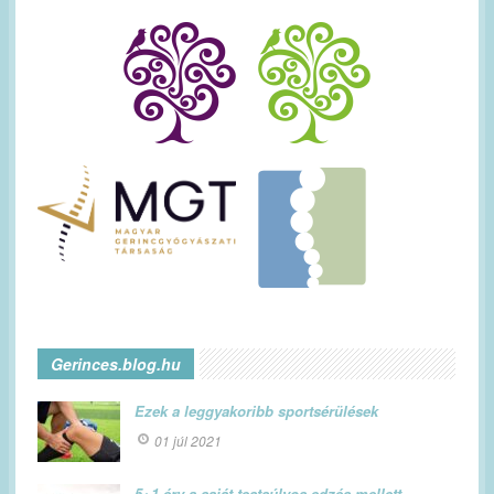
Gerinces.blog.hu
Ezek a leggyakoribb sportsérülések
01 júl 2021
5+1 érv a saját testsúlyos edzés mellett