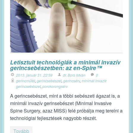
Letisztult technológiák a minimál invazív
gerincsebészetben: az en-Spire™
2013. január 31. 22:59
dr. Bors István
0
gerincműtét
,
gerincsebészet
,
gerincsérv
,
minimál invazív
gerincsebészet
,
porckorongsérv
A gerincsebészet, mint a többi sebészeti ágazat is, a
minimál invazív gerinsebészet (Minimal Invasive
Spine Surgery, azaz MISS) felé próbálja meg terelni a
technológiai fejlesztések nagyobb részét.
Tovább