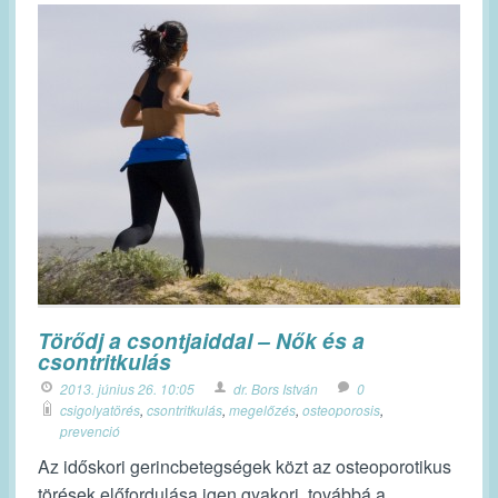
Törődj a csontjaiddal – Nők és a
csontritkulás
2013. június 26. 10:05
dr. Bors István
0
csigolyatörés
,
csontritkulás
,
megelőzés
,
osteoporosis
,
prevenció
Az időskori gerincbetegségek közt az osteoporotikus
törések előfordulása igen gyakori, továbbá a