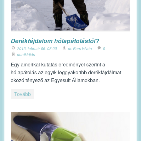
Derékfájdalom hólapátolástól?
2013. február 06. 08:00
dr. Bors István
0
derékfájás
Egy amerikai kutatás eredményei szerint a
hólapátolás az egyik leggyakoribb derékfájdálmat
okozó tényező az Egyesült Államokban.
Tovább