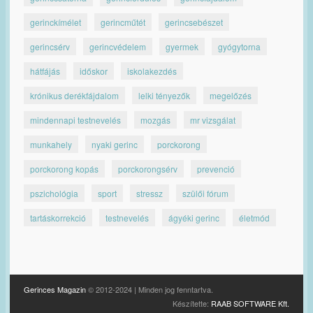
gerinckímélet
gerincműtét
gerincsebészet
gerincsérv
gerincvédelem
gyermek
gyógytorna
hátfájás
időskor
iskolakezdés
krónikus derékfájdalom
lelki tényezők
megelőzés
mindennapi testnevelés
mozgás
mr vizsgálat
munkahely
nyaki gerinc
porckorong
porckorong kopás
porckorongsérv
prevenció
pszichológia
sport
stressz
szülői fórum
tartáskorrekció
testnevelés
ágyéki gerinc
életmód
Gerinces Magazin
© 2012-2024 | Minden jog fenntartva.
Készítette:
RAAB SOFTWARE Kft.