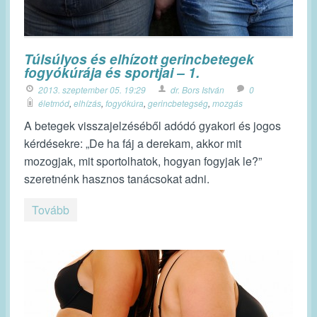
Túlsúlyos és elhízott gerincbetegek
fogyókúrája és sportjai – 1.
2013. szeptember 05. 19:29
dr. Bors István
0
életmód
,
elhízás
,
fogyókúra
,
gerincbetegség
,
mozgás
A betegek visszajelzéséből adódó gyakori és jogos
kérdésekre: „De ha fáj a derekam, akkor mit
mozogjak, mit sportolhatok, hogyan fogyjak le?”
szeretnénk hasznos tanácsokat adni.
Tovább