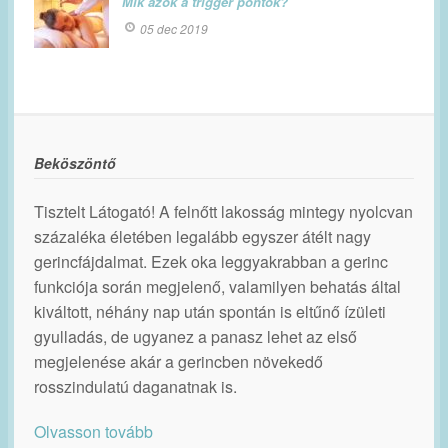
Mik azok a trigger pontok?
05 dec 2019
Beköszöntő
Tisztelt Látogató! A felnőtt lakosság mintegy nyolcvan
százaléka életében legalább egyszer átélt nagy
gerincfájdalmat. Ezek oka leggyakrabban a gerinc
funkciója során megjelenő, valamilyen behatás által
kiváltott, néhány nap után spontán is eltűnő ízületi
gyulladás, de ugyanez a panasz lehet az első
megjelenése akár a gerincben növekedő
rosszindulatú daganatnak is.
Olvasson tovább