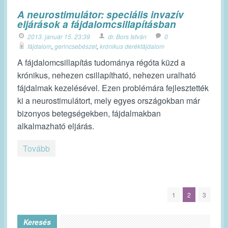
A neurostimulátor: speciális invazív
eljárások a fájdalomcsillapításban
2013. január 15. 23:39
dr. Bors István
0
fájdalom
,
gerincsebészet
,
krónikus derékfájdalom
A fájdalomcsillapítás tudománya régóta küzd a
krónikus, nehezen csillapítható, nehezen uralható
fájdalmak kezelésével. Ezen problémára fejlesztették
ki a neurostimulátort, mely egyes országokban már
bizonyos betegségekben, fájdalmakban
alkalmazható eljárás.
Tovább
1
2
3
Keresés