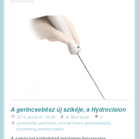
A gerincsebész új szikéje, a Hydrocision
2013. január 27. 20:39
dr. Bors István
0
gerincműtét
,
gerincsérv
,
minimál invazív gerincsebészet
,
porckorong
,
porckorongsérv
A sebészet különböző területein folyamatos