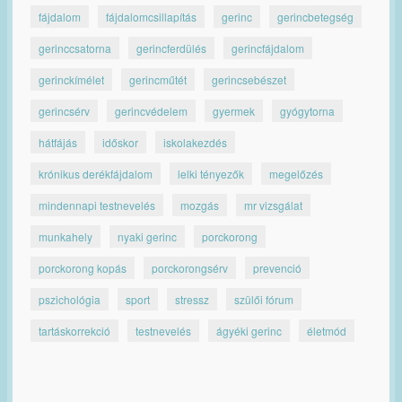
fájdalom
fájdalomcsillapítás
gerinc
gerincbetegség
gerinccsatorna
gerincferdülés
gerincfájdalom
gerinckímélet
gerincműtét
gerincsebészet
gerincsérv
gerincvédelem
gyermek
gyógytorna
hátfájás
időskor
iskolakezdés
krónikus derékfájdalom
lelki tényezők
megelőzés
mindennapi testnevelés
mozgás
mr vizsgálat
munkahely
nyaki gerinc
porckorong
porckorong kopás
porckorongsérv
prevenció
pszichológia
sport
stressz
szülői fórum
tartáskorrekció
testnevelés
ágyéki gerinc
életmód