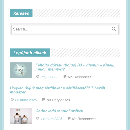
Keresés
Legújabb cikkek
Feltöltő dózisú (bólus) D3 - vitamin – Kinek,
mikor, mennyit?
08 júl 2025
No Responses.
Hogyan óvjuk meg térdünket a sérülésektől? 7 bevált
módszer
28 márc 2025
No Responses.
Gerincvédő tanulói székek
14 márc 2025
No Responses.