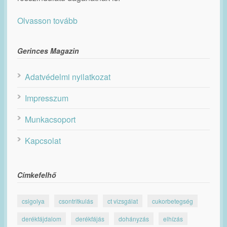
Olvasson tovább
Gerinces Magazin
Adatvédelmi nyilatkozat
Impresszum
Munkacsoport
Kapcsolat
Címkefelhő
csigolya
csontritkulás
ct vizsgálat
cukorbetegség
derékfájdalom
derékfájás
dohányzás
elhízás