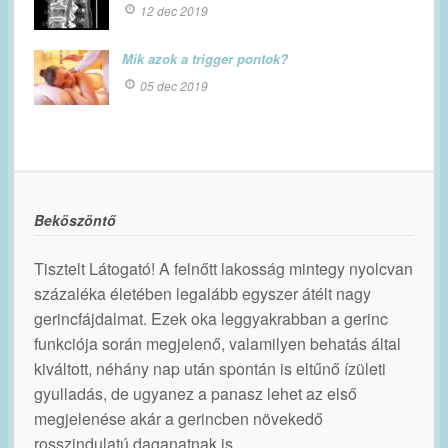
12 dec 2019
Mik azok a trigger pontok?
05 dec 2019
Beköszöntő
Tisztelt Látogató! A felnőtt lakosság mintegy nyolcvan
százaléka életében legalább egyszer átélt nagy
gerincfájdalmat. Ezek oka leggyakrabban a gerinc
funkciója során megjelenő, valamilyen behatás által
kiváltott, néhány nap után spontán is eltűnő ízületi
gyulladás, de ugyanez a panasz lehet az első
megjelenése akár a gerincben növekedő
rosszindulatú daganatnak is.