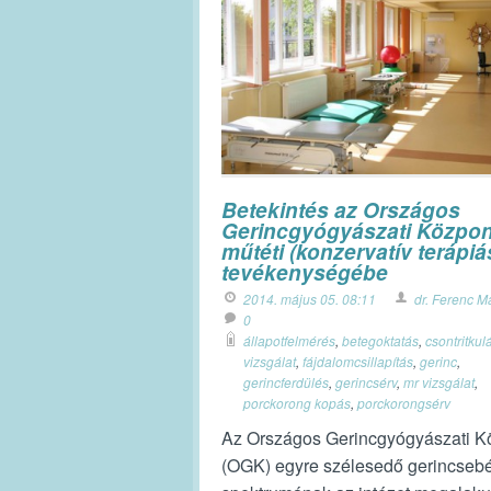
Betekintés az Országos
Gerincgyógyászati Közpo
műtéti (konzervatív terápiá
tevékenységébe
2014. május 05. 08:11
dr. Ferenc M
0
állapotfelmérés
,
betegoktatás
,
csontritkul
vizsgálat
,
fájdalomcsillapítás
,
gerinc
,
gerincferdülés
,
gerincsérv
,
mr vizsgálat
,
porckorong kopás
,
porckorongsérv
Az Országos Gerincgyógyászati K
(OGK) egyre szélesedő gerincsebé