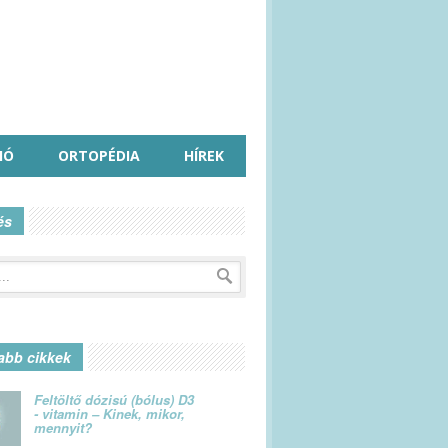
IÓ
ORTOPÉDIA
HÍREK
és
abb cikkek
Feltöltő dózisú (bólus) D3
- vitamin – Kinek, mikor,
mennyit?