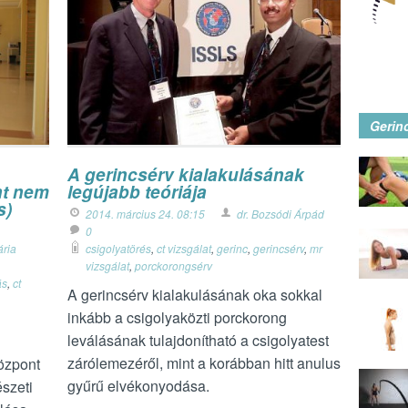
Gerin
A gerincsérv kialakulásának
nt nem
legújabb teóriája
s)
2014. március 24. 08:15
dr. Bozsódi Árpád
0
ária
csigolyatörés
,
ct vizsgálat
,
gerinc
,
gerincsérv
,
mr
vizsgálat
,
porckorongsérv
ás
,
ct
A gerincsérv kialakulásának oka sokkal
inkább a csigolyaközti porckorong
leválásának tulajdonítható a csigolyatest
zárólemezéről, mint a korábban hitt anulus
özpont
gyűrű elvékonyodása.
szeti