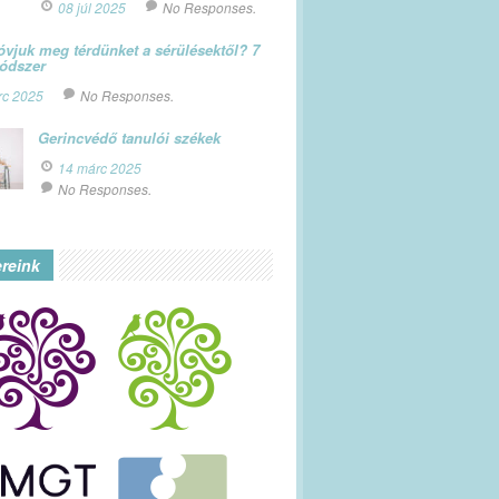
08 júl 2025
No Responses.
vjuk meg térdünket a sérülésektől? 7
módszer
rc 2025
No Responses.
Gerincvédő tanulói székek
14 márc 2025
No Responses.
ereink