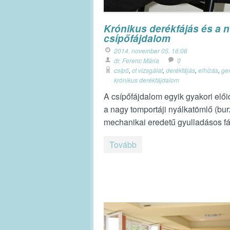
Krónikus derékfájás és a n
csípőfájdalom
2014. november 05. 16:06
dr. Ferenc Mária
0
csípő
,
ct vizsgálat
,
derékfájás
,
elhízás
,
ger
krónikus derékfájdalom
A csípőfájdalom egyik gyakori elő
a nagy tomportáji nyálkatömlő (bur
mechanikai eredetű gyulladásos f
Tovább