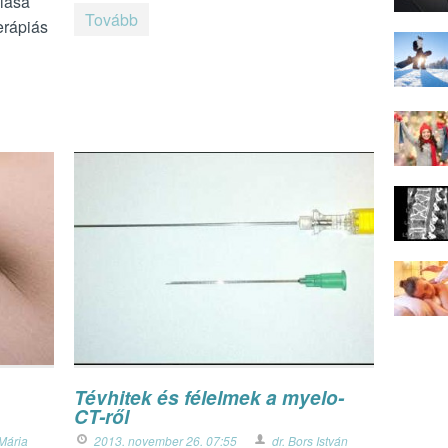
lása
Tovább
erápiás
Tévhitek és félelmek a myelo-
CT-ről
 Mária
2013. november 26. 07:55
dr. Bors István