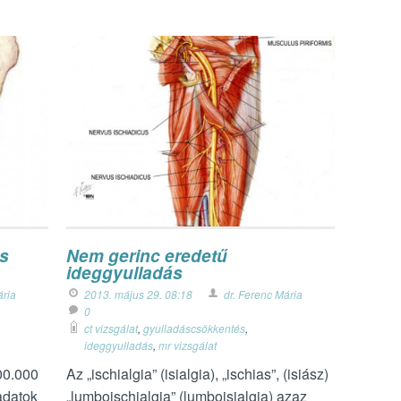
os
Nem gerinc eredetű
ideggyulladás
ária
2013. május 29. 08:18
dr. Ferenc Mária
0
ct vizsgálat
,
gyulladáscsökkentés
,
ideggyulladás
,
mr vizsgálat
00.000
Az „ischialgia” (isialgia), „ischias”, (isiász)
adatok
„lumboischialgia” (lumboisialgia) azaz