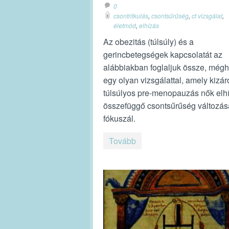
0
csontritkulás
,
csontsűrűség
,
ct vizsgálat
,
életmód
,
elhízás
Az obezitás (túlsúly) és a
gerincbetegségek kapcsolatát az
alábbiakban foglaljuk össze, még
egy olyan vizsgálattal, amely kizár
túlsúlyos pre-menopauzás nők elh
összefüggő csontsűrűség változás
fókuszál.
Tovább