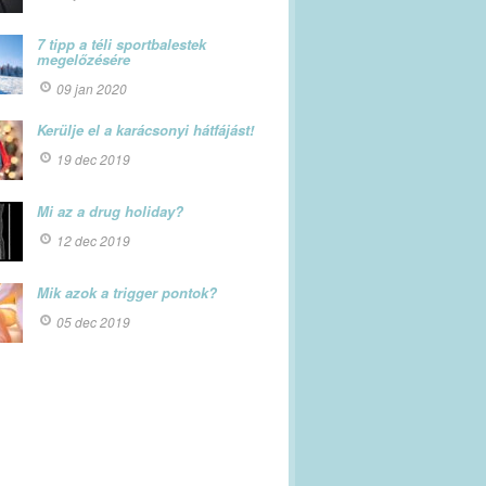
7 tipp a téli sportbalestek
megelőzésére
09 jan 2020
Kerülje el a karácsonyi hátfájást!
19 dec 2019
Mi az a drug holiday?
12 dec 2019
Mik azok a trigger pontok?
05 dec 2019