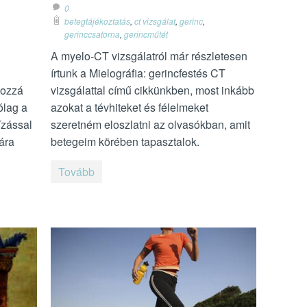
0
betegtájékoztatás
,
ct vizsgálat
,
gerinc
,
gerinccsatorna
,
gerincműtét
A myelo-CT vizsgálatról már részletesen
írtunk a Mielográfia: gerincfestés CT
hozzá
vizsgálattal című cikkünkben, most inkább
ólag a
azokat a tévhiteket és félelmeket
ízással
szeretném eloszlatni az olvasókban, amit
ára
betegeim körében tapasztalok.
Tovább