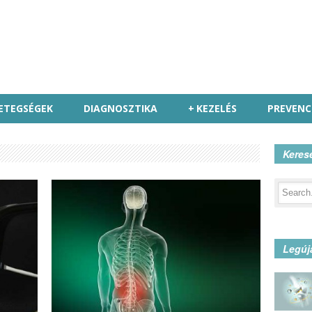
ETEGSÉGEK
DIAGNOSZTIKA
+
KEZELÉS
PREVENC
Keres
Legúj