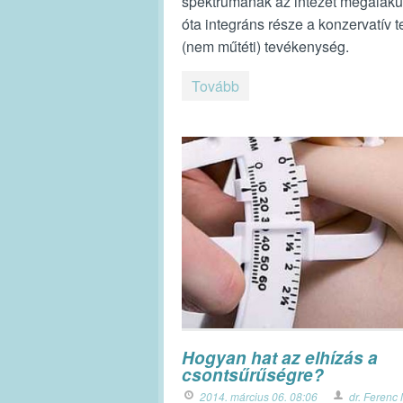
spektrumának az intézet megalaku
óta integráns része a konzervatív t
(nem műtéti) tevékenység.
Tovább
Hogyan hat az elhízás a
csontsűrűségre?
2014. március 06. 08:06
dr. Ferenc