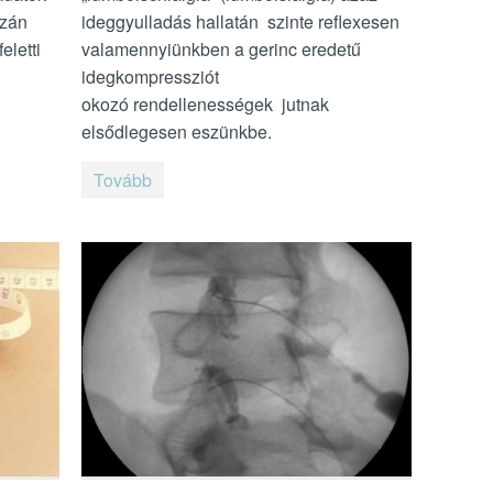
uzán
ideggyulladás hallatán szinte reflexesen
eletti
valamennyiünkben a gerinc eredetű
idegkompressziót
okozó rendellenességek jutnak
elsődlegesen eszünkbe.
Tovább