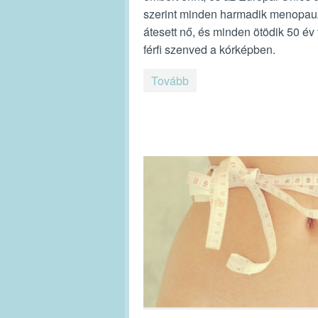
szerint minden harmadik menopa
átesett nő, és minden ötödik 50 év f
férfi szenved a kórképben.
Tovább