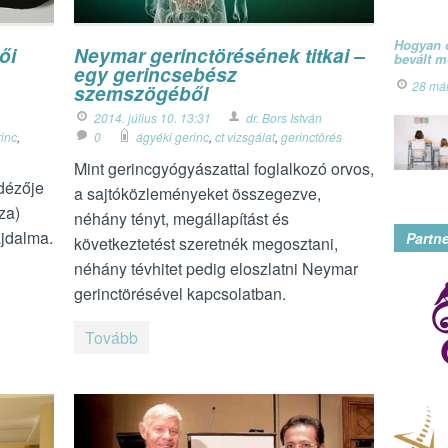
Hogyan ó
ői
Neymar gerinctörésének titkai –
bevált 
egy gerincsebész
28 má
szemszögéből
2014. július 10. 13:31
dr. Bors István
inc
,
0
ágyéki gerinc
,
ct vizsgálat
,
gerinctörés
Mint gerincgyógyászattal foglalkozó orvos,
idézője
a sajtóközleményeket összegezve,
za)
néhány tényt, megállapítást és
ájdalma.
Partn
következtetést szeretnék megosztani,
néhány tévhitet pedig eloszlatni Neymar
gerinctörésével kapcsolatban.
Tovább