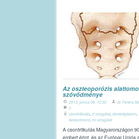
Az oszteoporózis alattom
szövődménye
2013. június 06. 10:30
dr. Ferenc M
0
csontritkulás
,
ct vizsgálat
,
derékfájdalom
,
keresztcsont
,
mr vizsgálat
A csontritkulás Magyarországon 9
embert érint, és az Európai Uniós 