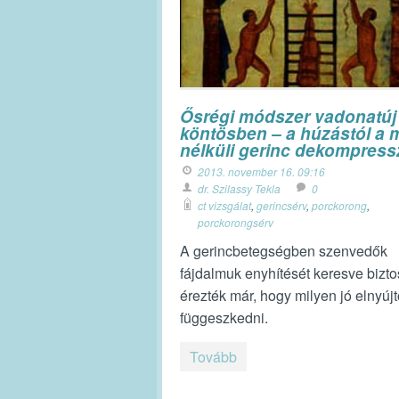
Ősrégi módszer vadonatúj
köntösben – a húzástól a 
nélküli gerinc dekompress
2013. november 16. 09:16
dr. Szilassy Tekla
0
ct vizsgálat
,
gerincsérv
,
porckorong
,
porckorongsérv
A gerincbetegségben szenvedők
fájdalmuk enyhítését keresve bizt
érezték már, hogy milyen jó elnyújt
függeszkedni.
Tovább