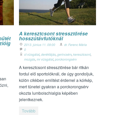
A keresztcsont stressztörése
műtét
hosszútávfutóknál
zióig
2013. június 11. 09:00
dr. Ferenc Mária
0
ct vizsgálat
,
derékfájás
,
gerincsérv
,
keresztcsont
,
mozgás
,
mr vizsgálat
,
porckorongsérv
A keresztcsont stressztörése bár ritkán
fordul elő sportolóknál, de úgy gondoljuk,
osan
külön cikkben említést érdemel a kórkép,
ózni,
mert tünetei gyakran a porckorongsérv
okozta lumboischialgia képében
jelentkeznek.
Tovább