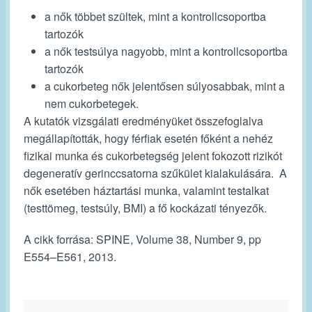
a nők többet szültek, mint a kontrollcsoportba
tartozók
a nők testsúlya nagyobb, mint a kontrollcsoportba
tartozók
a cukorbeteg nők jelentősen súlyosabbak, mint a
nem cukorbetegek.
A kutatók vizsgálati eredményüket összefoglalva
megállapították, hogy férfiak esetén főként a nehéz
fizikai munka és cukorbetegség jelent fokozott rizikót
degeneratív gerinccsatorna szűkület kialakulására. A
nők esetében háztartási munka, valamint testalkat
(testtömeg, testsúly, BMI) a fő kockázati tényezők.
A cikk forrása: SPINE, Volume 38, Number 9, pp
E554–E561, 2013.