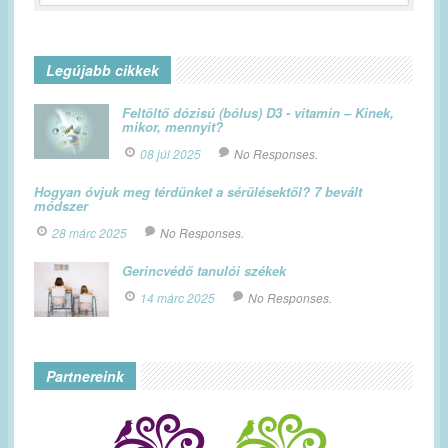
Legújabb cikkek
Feltöltő dózisú (bólus) D3 - vitamin – Kinek,
mikor, mennyit?
08 júl 2025
No Responses.
Hogyan óvjuk meg térdünket a sérülésektől? 7 bevált
módszer
28 márc 2025
No Responses.
Gerincvédő tanulói székek
14 márc 2025
No Responses.
Partnereink