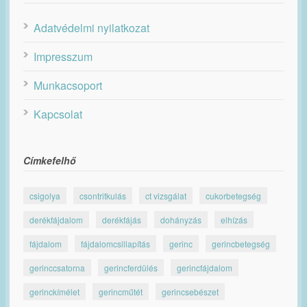
Adatvédelmi nyilatkozat
Impresszum
Munkacsoport
Kapcsolat
Címkefelhő
csigolya
csontritkulás
ct vizsgálat
cukorbetegség
derékfájdalom
derékfájás
dohányzás
elhízás
fájdalom
fájdalomcsillapítás
gerinc
gerincbetegség
gerinccsatorna
gerincferdülés
gerincfájdalom
gerinckímélet
gerincműtét
gerincsebészet