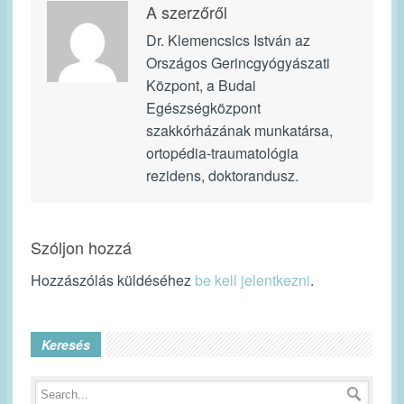
A szerzőről
Dr. Klemencsics István az
Országos Gerincgyógyászati
Központ, a Budai
Egészségközpont
szakkórházának munkatársa,
ortopédia-traumatológia
rezidens, doktorandusz.
Szóljon hozzá
Hozzászólás küldéséhez
be kell jelentkezni
.
Keresés