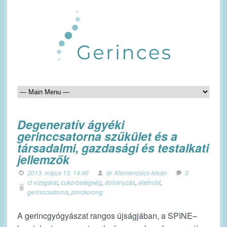
Degeneratív ágyéki
gerinccsatorna szűkület és a
társadalmi, gazdasági és testalkati
jellemzők
2013. május 13. 14:46
dr. Klemencsics István
0
ct vizsgálat
,
cukorbetegség
,
dohányzás
,
életmód
,
gerinccsatorna
,
porckorong
A gerincgyógyászat rangos újságjában, a SPINE–