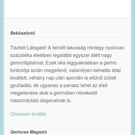
Beköszöntő
Tisztelt Látogató! A felnőtt lakosság mintegy nyolcvan
százaléka életében legalább egyszer átélt nagy
gerincfájdalmat. Ezek oka leggyakrabban a gerinc
funkciója során megjelenő, valamilyen behatás által
kiváltott, néhány nap után spontán is eltűnő ízületi
gyulladás, de ugyanez a panasz lehet az első
megjelenése akár a gerincben növekedő
rosszindulatú daganatnak is.
Olvasson tovább
Gerinces Magazin