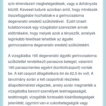
szív-érrendszeri megbetegedések, vagy a dohányzás
között. Keveset tudunk azonban arról, hogy mindezek
összefüggésbe hozhatóak-e a gerinccsatorna
degeneratív eredetű szűkületével. Ezért izraeli
kutatóorvosok egy vizsgálatot szerveztek annak
eldöntésére, hogy melyek azok a tényezők, amelyek
leginkább felelőssé tehetőek az ágyéki
gerinccsatorna degeneratív eredetű szűkületéért.
A vizsgálatba 165 degeneratív ágyéki gerinccsatorna
szűkülettel rendelkező panaszos beteget, valamint
180 panaszmentes egyént (kontrollcsoport) vontak
be. A két csoport átlagéletkora 64 és 62,5 év volt. A
tanulmány során a két csoportnál részletes
állapotfelmérést végeztek, amely során megmérték a
vizsgálatba bevont személyek testmagasságát,
testtömegét, vizsgálták fontosabb kísérőbetegségek
jelenlétét, úgymint van-e cukorbetegségük vagy