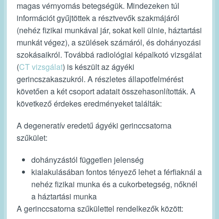
magas vérnyomás betegségük. Mindezeken túl
információt gyűjtöttek a résztvevők szakmájáról
(nehéz fizikai munkával jár, sokat kell ülnie, háztartási
munkát végez), a szülések számáról, és dohányozási
szokásaikról. Továbbá radiológiai képalkotó vizsgálat
(
CT vizsgálat
) is készült az ágyéki
gerincszakaszukról. A részletes állapotfelmérést
követően a két csoport adatait összehasonlították. A
következő érdekes eredményeket találták:
A degeneratív eredetű ágyéki gerinccsatorna
szűkület:
dohányzástól független jelenség
kialakulásában fontos tényező lehet a férfiaknál a
nehéz fizikai munka és a cukorbetegség, nőknél
a háztartási munka
A gerinccsatorna szűkülettel rendelkezők között: