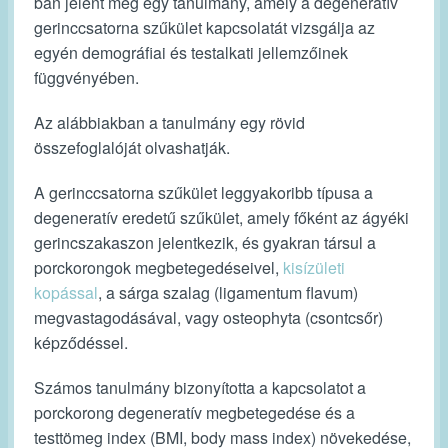
ban jelent meg egy tanulmány, amely a degeneratív
gerinccsatorna szűkület kapcsolatát vizsgálja az
egyén demográfiai és testalkati jellemzőinek
függvényében.
Az alábbiakban a tanulmány egy rövid
összefoglalóját olvashatják.
A gerinccsatorna szűkület leggyakoribb típusa a
degeneratív eredetű szűkület, amely főként az ágyéki
gerincszakaszon jelentkezik, és gyakran társul a
porckorongok megbetegedéseivel,
kisízületi
kopással
, a sárga szalag (ligamentum flavum)
megvastagodásával, vagy osteophyta (csontcsőr)
képződéssel.
Számos tanulmány bizonyította a kapcsolatot a
porckorong degeneratív megbetegedése és a
testtömeg index (BMI, body mass index) növekedése,