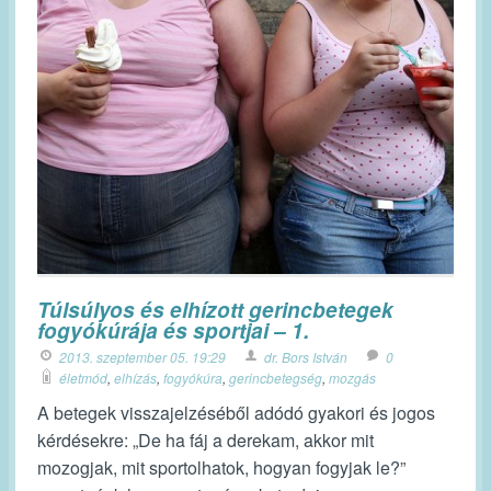
Túlsúlyos és elhízott gerincbetegek
fogyókúrája és sportjai – 1.
2013. szeptember 05. 19:29
dr. Bors István
0
életmód
,
elhízás
,
fogyókúra
,
gerincbetegség
,
mozgás
A betegek visszajelzéséből adódó gyakori és jogos
kérdésekre: „De ha fáj a derekam, akkor mit
mozogjak, mit sportolhatok, hogyan fogyjak le?”