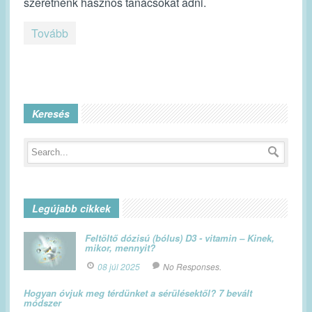
szeretnénk hasznos tanácsokat adni.
Tovább
Keresés
Legújabb cikkek
Feltöltő dózisú (bólus) D3 - vitamin – Kinek,
mikor, mennyit?
08 júl 2025
No Responses.
Hogyan óvjuk meg térdünket a sérülésektől? 7 bevált
módszer