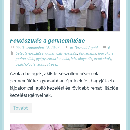
Felkészülés a gerincműtétre
2013. szeptember 12. 10:14
dr. Bozsódi Árpád
0
betegtájékoztatás
,
dohányzás
,
életmód
,
fizioterápia
,
fogyókúra
,
gerincműtét
,
gyógyszeres kezelés
,
lelki tényezők
,
munkahely
,
pszichológia
,
sport
,
stressz
Azok a betegek, akik felkészülten érkeznek
gerincműtétre, gyorsabban épülnek fel, hagyják el a
fájdalomcsillapító kezelést és rövidebb rehabilitációs
kezelést igényelnek.
Tovább