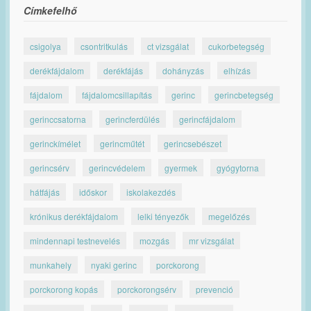
Címkefelhő
csigolya
csontritkulás
ct vizsgálat
cukorbetegség
derékfájdalom
derékfájás
dohányzás
elhízás
fájdalom
fájdalomcsillapítás
gerinc
gerincbetegség
gerinccsatorna
gerincferdülés
gerincfájdalom
gerinckímélet
gerincműtét
gerincsebészet
gerincsérv
gerincvédelem
gyermek
gyógytorna
hátfájás
időskor
iskolakezdés
krónikus derékfájdalom
lelki tényezők
megelőzés
mindennapi testnevelés
mozgás
mr vizsgálat
munkahely
nyaki gerinc
porckorong
porckorong kopás
porckorongsérv
prevenció