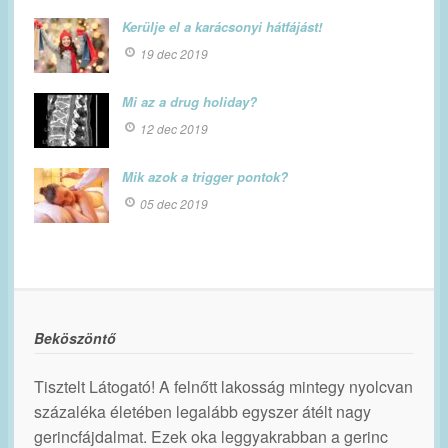
Kerülje el a karácsonyi hátfájást!
19 dec 2019
Mi az a drug holiday?
12 dec 2019
Mik azok a trigger pontok?
05 dec 2019
Beköszöntő
Tisztelt Látogató! A felnőtt lakosság mintegy nyolcvan
százaléka életében legalább egyszer átélt nagy
gerincfájdalmat. Ezek oka leggyakrabban a gerinc