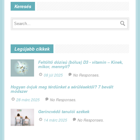
Keresés
Legújabb cikkek
Feltöltő dózisú (bólus) D3 - vitamin – Kinek,
mikor, mennyit?
08 júl 2025
No Responses.
Hogyan óvjuk meg térdünket a sérülésektől? 7 bevált
módszer
28 márc 2025
No Responses.
Gerincvédő tanulói székek
14 márc 2025
No Responses.