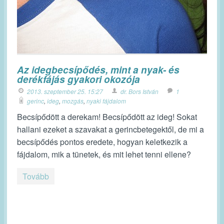
Az idegbecsípődés, mint a nyak- és
derékfájás gyakori okozója
2013. szeptember 25. 15:27
dr. Bors István
1
gerinc
,
ideg
,
mozgás
,
nyaki fájdalom
Becsípődött a derekam! Becsípődött az ideg! Sokat
hallani ezeket a szavakat a gerincbetegektől, de mi a
becsípődés pontos eredete, hogyan keletkezik a
fájdalom, mik a tünetek, és mit lehet tenni ellene?
Tovább