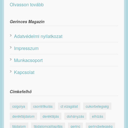
Olvasson tovább
Gerinces Magazin
Adatvédelmi nyilatkozat
Impresszum
Munkacsoport
Kapcsolat
Címkefelhő
csigolya
csontritkulás
ct vizsgálat
cukorbetegség
derékfájdalom
derékfájás
dohányzás
elhízás
fájdalom
fájdalomcsillapítás
gerinc
gerincbetegség