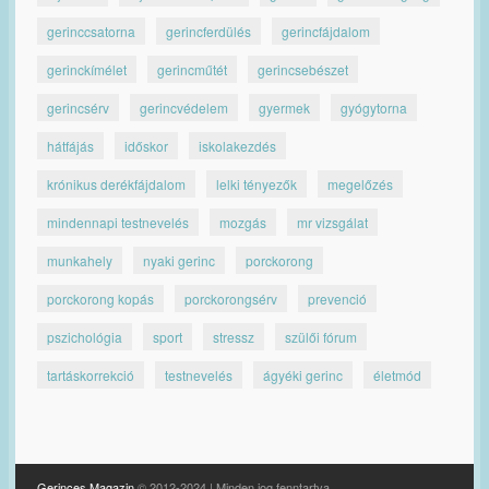
gerinccsatorna
gerincferdülés
gerincfájdalom
gerinckímélet
gerincműtét
gerincsebészet
gerincsérv
gerincvédelem
gyermek
gyógytorna
hátfájás
időskor
iskolakezdés
krónikus derékfájdalom
lelki tényezők
megelőzés
mindennapi testnevelés
mozgás
mr vizsgálat
munkahely
nyaki gerinc
porckorong
porckorong kopás
porckorongsérv
prevenció
pszichológia
sport
stressz
szülői fórum
tartáskorrekció
testnevelés
ágyéki gerinc
életmód
Gerinces Magazin
© 2012-2024 | Minden jog fenntartva.