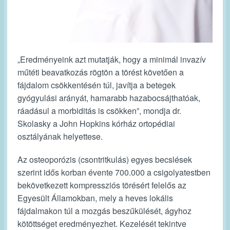
„Eredményeink azt mutatják, hogy a minimál invazív
műtéti beavatkozás rögtön a törést követően a
fájdalom csökkentésén túl, javítja a betegek
gyógyulási arányát, hamarabb hazabocsájthatóak,
ráadásul a morbiditás is csökken”, mondja dr.
Skolasky a John Hopkins kórház ortopédiai
osztályának helyettese.
Az osteoporózis (csontritkulás) egyes becslések
szerint idős korban évente 700.000 a csigolyatestben
bekövetkezett kompressziós törésért felelős az
Egyesült Államokban, mely a heves lokális
fájdalmakon túl a mozgás beszűkülését, ágyhoz
kötöttséget eredményezhet. Kezelését tekintve