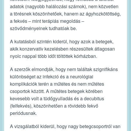
adatok (nagyobb halálozási számok), nem közvetlen
a törésnek köszönhetőek, hanem az ágyhozkötöttség,
a fekvés – mint terápiás megoldás –
szövődményeinek tudhatóak be.
A kutatásból szintén kiderül, hogy azok a betegek,
akik konzervatív kezelésben részesültek átlagosan
nyolc nappal több időt töltöttek kórházban.
A szerzők elmondják, hogy nem találtak szignifikáns
különbséget az infekció és a neurológiai
komplikációk terén a műtétes és nem műtétes
csoportok között. A műtétes betegek körében
kevesebb volt a tüdőgyulladás és a decubitus
(felfekvés), köszönhetően a rövidebb fekvő
periódusnak.
A vizsgálatból kiderül, hogy nagy betegcsoportról van