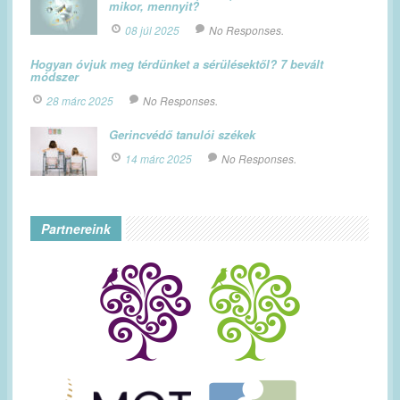
mikor, mennyit?
08 júl 2025
No Responses.
Hogyan óvjuk meg térdünket a sérülésektől? 7 bevált
módszer
28 márc 2025
No Responses.
Gerincvédő tanulói székek
14 márc 2025
No Responses.
Partnereink