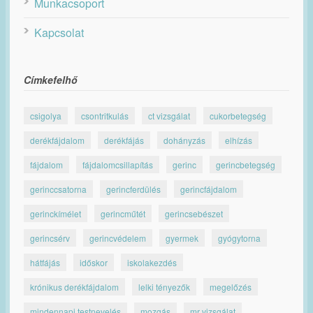
Munkacsoport
Kapcsolat
Címkefelhő
csigolya
csontritkulás
ct vizsgálat
cukorbetegség
derékfájdalom
derékfájás
dohányzás
elhízás
fájdalom
fájdalomcsillapítás
gerinc
gerincbetegség
gerinccsatorna
gerincferdülés
gerincfájdalom
gerinckímélet
gerincműtét
gerincsebészet
gerincsérv
gerincvédelem
gyermek
gyógytorna
hátfájás
időskor
iskolakezdés
krónikus derékfájdalom
lelki tényezők
megelőzés
mindennapi testnevelés
mozgás
mr vizsgálat