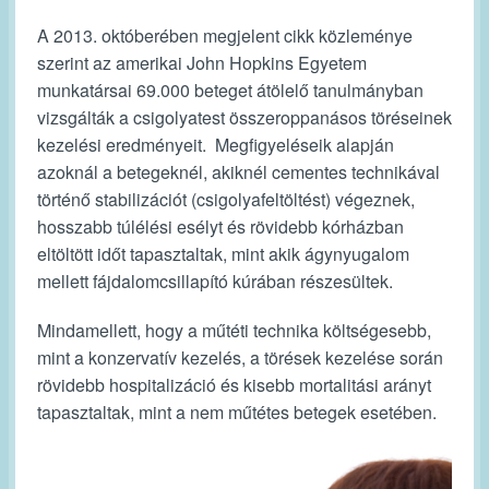
A 2013. októberében megjelent cikk közleménye
szerint az amerikai John Hopkins Egyetem
munkatársai 69.000 beteget átölelő tanulmányban
vizsgálták a csigolyatest összeroppanásos töréseinek
kezelési eredményeit. Megfigyeléseik alapján
azoknál a betegeknél, akiknél cementes technikával
történő stabilizációt (csigolyafeltöltést) végeznek,
hosszabb túlélési esélyt és rövidebb kórházban
eltöltött időt tapasztaltak, mint akik ágynyugalom
mellett fájdalomcsillapító kúrában részesültek.
Mindamellett, hogy a műtéti technika költségesebb,
mint a konzervatív kezelés, a törések kezelése során
rövidebb hospitalizáció és kisebb mortalitási arányt
tapasztaltak, mint a nem műtétes betegek esetében.