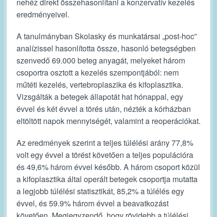
nehéz direkt összehasonlítani a konzervatív kezelés
eredményeivel.
A tanulmányban Skolasky és munkatársai „post-hoc”
analízissel hasonlította össze, hasonló betegségben
szenvedő 69.000 beteg anyagát, melyeket három
csoportra osztott a kezelés szempontjából: nem
műtéti kezelés, vertebroplaszika és kifoplasztika.
Vizsgálták a betegek állapotát hat hónappal, egy
évvel és két évvel a törés után, nézték a kórházban
eltöltött napok mennyiségét, valamint a reoperációkat.
Az eredmények szerint a teljes túlélési arány 77,8%
volt egy évvel a törést követően a teljes populációra
és 49,6% három évvel később. A három csoport közül
a kifoplasztika által operált betegek csoportja mutatta
a legjobb túlélési statisztikát, 85,2% a túlélés egy
évvel, és 59.9% három évvel a beavatkozást
követően. Megjegyzendő, hogy rövidebb a túlélési