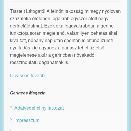
Tisztelt Látogató! A felnőtt lakosság mintegy nyolcvan
százaléka életében legalább egyszer átélt nagy
gerincfájdalmat. Ezek oka leggyakrabban a gerinc
funkciója során megjelenő, valamilyen behatás által
kiváltott, néhány nap után spontán is eltűnő ízületi
gyulladás, de ugyanez a panasz lehet az első
megjelenése akár a gerincben növekedő
rosszindulatú daganatnak is.
Olvasson tovább
Gerinces Magazin
Adatvédelmi nyilatkozat
Impresszum