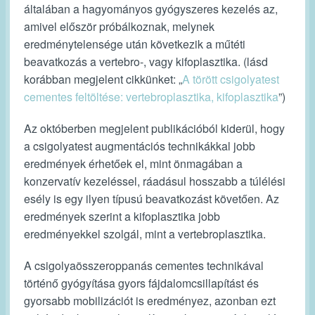
általában a hagyományos gyógyszeres kezelés az,
amivel először próbálkoznak, melynek
eredménytelensége után következik a műtéti
beavatkozás a vertebro-, vagy kifoplasztika. (lásd
korábban megjelent cikkünket: „
A törött csigolyatest
cementes feltöltése: vertebroplasztika, kifoplasztika
”)
Az októberben megjelent publikációból kiderül, hogy
a csigolyatest augmentációs technikákkal jobb
eredmények érhetőek el, mint önmagában a
konzervatív kezeléssel, ráadásul hosszabb a túlélési
esély is egy ilyen típusú beavatkozást követően. Az
eredmények szerint a kifoplasztika jobb
eredményekkel szolgál, mint a vertebroplasztika.
A csigolyaösszeroppanás cementes technikával
történő gyógyítása gyors fájdalomcsillapítást és
gyorsabb mobilizációt is eredményez, azonban ezt