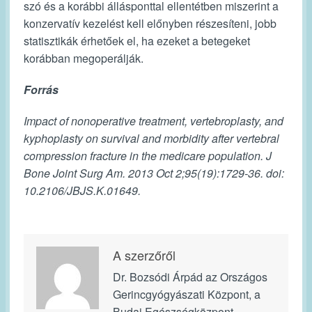
szó és a korábbi állásponttal ellentétben miszerint a
konzervatív kezelést kell előnyben részesíteni, jobb
statisztikák érhetőek el, ha ezeket a betegeket
korábban megoperálják.
Forrás
Impact of nonoperative treatment, vertebroplasty, and
kyphoplasty on survival and morbidity after vertebral
compression fracture in the medicare population. J
Bone Joint Surg Am. 2013 Oct 2;95(19):1729-36. doi:
10.2106/JBJS.K.01649.
A szerzőről
Dr. Bozsódi Árpád az Országos
Gerincgyógyászati Központ, a
Budai Egészségközpont