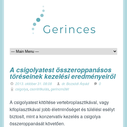
A csigolyatest összeroppanásos
töréseinek kezelési eredményeiről
2013. október 31. 08:08
dr. Bozsódi Árpád
0
csigolya
,
csontritkulás
,
gerincműtét
A csigolyatest kitöltése vertebroplasztikával, vagy
kifoplasztikával jobb életminőséget és túlélési esélyt
biztosít, mint a konzervatív kezelés a csigolya
összeroppanását követően.