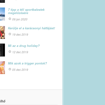
7 tipp a téli sportbalestek
megelőzésére
09 jan 2020
Kerülje el a karácsonyi hátfájást!
19 dec 2019
Mi az a drug holiday?
12 dec 2019
Mik azok a trigger pontok?
05 dec 2019
lhő