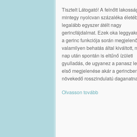
Tisztelt Látogató! A felnőtt lakossá
mintegy nyolcvan százaléka életé
legalább egyszer átélt nagy
gerincfájdalmat. Ezek oka leggya
a gerinc funkciója során megjelenő
valamilyen behatás által kiváltott,
nap után spontán is eltűnő ízületi
gyulladás, de ugyanez a panasz le
első megjelenése akár a gerincbe
növekedő rosszindulatú daganatna
Olvasson tovább