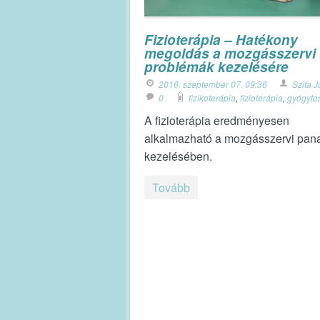
Fizioterápia – Hatékony
megoldás a mozgásszervi
problémák kezelésére
2016. szeptember 07. 09:36
Szita J
0
fizikoterápia
,
fizioterápia
,
gyógyto
A fizioterápia eredményesen
alkalmazható a mozgásszervi pan
kezelésében.
Tovább