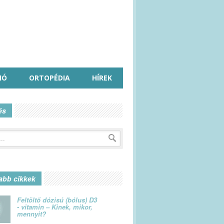
IÓ
ORTOPÉDIA
HÍREK
és
abb cikkek
Feltöltő dózisú (bólus) D3
- vitamin – Kinek, mikor,
mennyit?