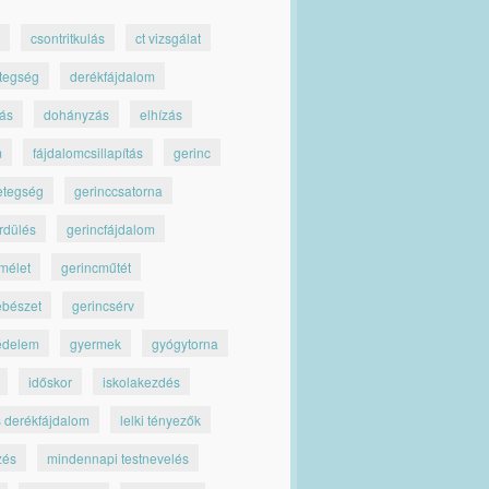
csontritkulás
ct vizsgálat
tegség
derékfájdalom
jás
dohányzás
elhízás
m
fájdalomcsillapítás
gerinc
etegség
gerinccsatorna
rdülés
gerincfájdalom
mélet
gerincműtét
ebészet
gerincsérv
édelem
gyermek
gyógytorna
időskor
iskolakezdés
s derékfájdalom
lelki tényezők
zés
mindennapi testnevelés