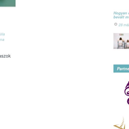
Hogyan ó
bevált 
28 má
úlia
rna
aszok
Partn