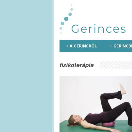
+
A GERINCRŐL
+
GERINCB
fizikoterápia