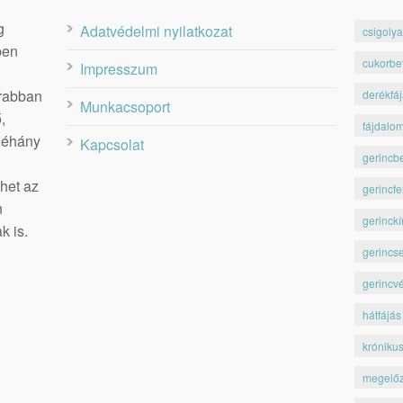
g
Adatvédelmi nyilatkozat
csigolya
ben
cukorbe
Impresszum
krabban
derékfá
Munkacsoport
,
fájdalo
 néhány
Kapcsolat
gerincb
het az
gerincfe
n
gerinckí
k is.
gerincs
gerincv
hátfájás
króniku
megelő