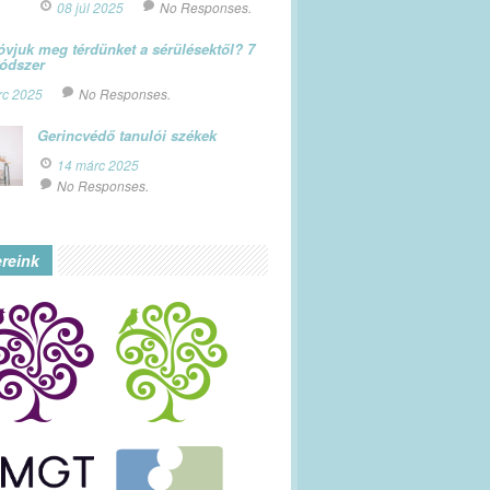
08 júl 2025
No Responses.
vjuk meg térdünket a sérülésektől? 7
módszer
rc 2025
No Responses.
Gerincvédő tanulói székek
14 márc 2025
No Responses.
ereink