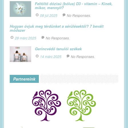
Feltöltő dózisú (bólus) D3 - vitamin – Kinek,
mikor, mennyit?
08 júl 2025
No Responses.
Hogyan óvjuk meg térdünket a sérülésektől? 7 bevált
módszer
28 márc 2025
No Responses.
Gerincvédő tanulói székek
14 márc 2025
No Responses.
Partnereink