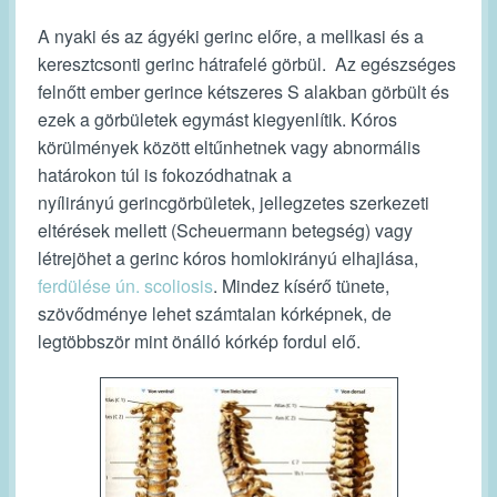
A nyaki és az ágyéki gerinc előre, a mellkasi és a
keresztcsonti gerinc hátrafelé görbül. Az egészséges
felnőtt ember gerince kétszeres S alakban görbült és
ezek a görbületek egymást kiegyenlítik. Kóros
körülmények között eltűnhetnek vagy abnormális
határokon túl is fokozódhatnak a
nyílirányú gerincgörbületek, jellegzetes szerkezeti
eltérések mellett (Scheuermann betegség) vagy
létrejöhet a gerinc kóros homlokirányú elhajlása,
ferdülése ún. scoliosis
. Mindez kísérő tünete,
szövődménye lehet számtalan kórképnek, de
legtöbbször mint önálló kórkép fordul elő.