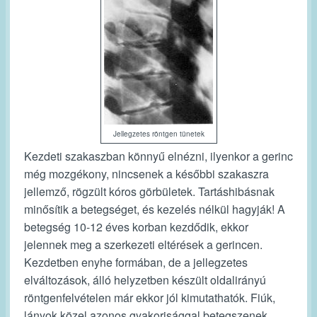
Jellegzetes röntgen tünetek
Kezdeti szakaszban könnyű elnézni, ilyenkor a gerinc
még mozgékony, nincsenek a későbbi szakaszra
jellemző, rögzült kóros görbületek. Tartáshibásnak
minősítik a betegséget, és kezelés nélkül hagyják!
A
betegség 10-12 éves korban kezdődik, ekkor
jelennek meg a szerkezeti eltérések a gerincen.
Kezdetben enyhe formában, de a jellegzetes
elváltozások, álló helyzetben készült oldalirányú
röntgenfelvételen már ekkor jól kimutathatók. Fiúk,
lányok közel azonos gyakorisággal betegszenek