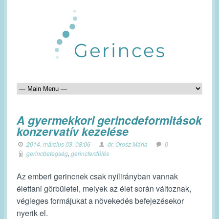
A gyermekkori gerincdeformitások
konzervatív kezelése
2014. március 03. 08:06
dr. Orosz Mária
0
gerincbetegség
,
gerincferdülés
Az emberi gerincnek csak nyílirányban vannak
élettani görbületei, melyek az élet során változnak,
végleges formájukat a növekedés befejezésekor
nyerik el.