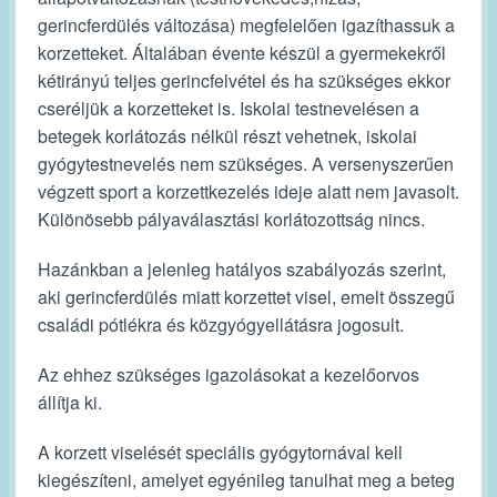
gerincferdülés változása) megfelelően igazíthassuk a
korzetteket. Általában évente készül a gyermekekről
kétirányú teljes gerincfelvétel és ha szükséges ekkor
cseréljük a korzetteket is. Iskolai testnevelésen a
betegek korlátozás nélkül részt vehetnek, iskolai
gyógytestnevelés nem szükséges. A versenyszerűen
végzett sport a korzettkezelés ideje alatt nem javasolt.
Különösebb pályaválasztási korlátozottság nincs.
Hazánkban a jelenleg hatályos szabályozás szerint,
aki gerincferdülés miatt korzettet visel, emelt összegű
családi pótlékra és közgyógyellátásra jogosult.
Az ehhez szükséges igazolásokat a kezelőorvos
állítja ki.
A korzett viselését speciális gyógytornával kell
kiegészíteni, amelyet egyénileg tanulhat meg a beteg