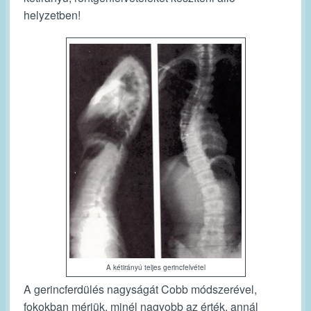
helyzetben!
A kétirányú teljes gerincfelvétel
A gerincferdülés nagyságát Cobb módszerével,
fokokban mérjük, minél nagyobb az érték, annál