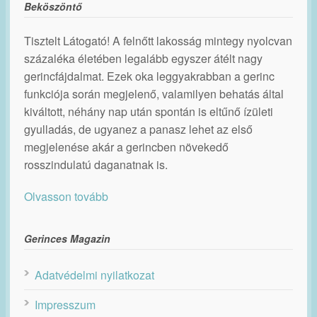
Beköszöntő
Tisztelt Látogató! A felnőtt lakosság mintegy nyolcvan
százaléka életében legalább egyszer átélt nagy
gerincfájdalmat. Ezek oka leggyakrabban a gerinc
funkciója során megjelenő, valamilyen behatás által
kiváltott, néhány nap után spontán is eltűnő ízületi
gyulladás, de ugyanez a panasz lehet az első
megjelenése akár a gerincben növekedő
rosszindulatú daganatnak is.
Olvasson tovább
Gerinces Magazin
Adatvédelmi nyilatkozat
Impresszum