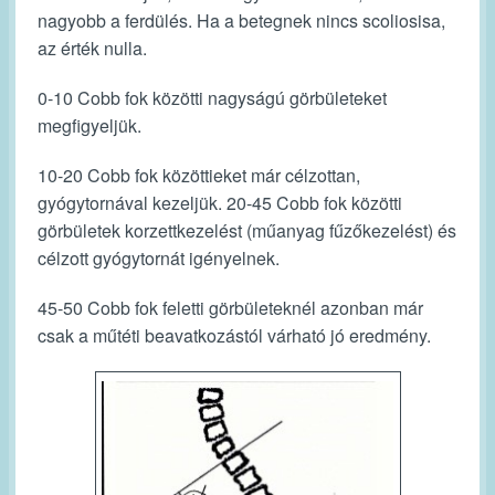
nagyobb a ferdülés. Ha a betegnek nincs scoliosisa,
az érték nulla.
0-10 Cobb fok közötti nagyságú görbületeket
megfigyeljük.
10-20 Cobb fok közöttieket már célzottan,
gyógytornával kezeljük. 20-45 Cobb fok közötti
görbületek korzettkezelést (műanyag fűzőkezelést) és
célzott gyógytornát igényelnek.
45-50 Cobb fok feletti görbületeknél azonban már
csak a műtéti beavatkozástól várható jó eredmény.