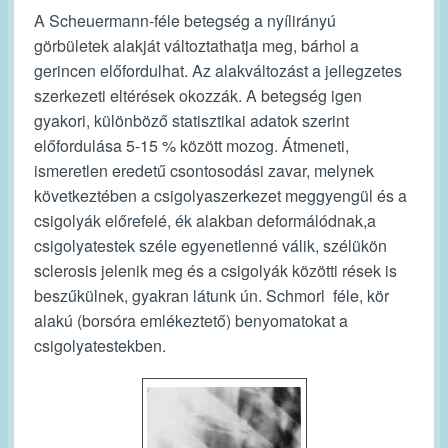
A Scheuermann-féle betegség a nyílirányú
görbületek alakját változtathatja meg, bárhol a
gerincen előfordulhat. Az alakváltozást a jellegzetes
szerkezeti eltérések okozzák. A betegség igen
gyakori, különböző statisztikai adatok szerint
előfordulása 5-15 % között mozog. Átmeneti,
ismeretlen eredetű csontosodási zavar, melynek
következtében a csigolyaszerkezet meggyengül és a
csigolyák előrefelé, ék alakban deformálódnak,a
csigolyatestek széle egyenetlenné válik, szélükön
sclerosis jelenik meg és a csigolyák közötti rések is
beszűkülnek, gyakran látunk ún. Schmorl féle, kör
alakú (borsóra emlékeztető) benyomatokat a
csigolyatestekben.