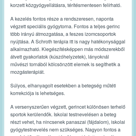
korzett közgyógyellátásra, térítésmentesen felírható.
A kezelés fontos része a rendszeresen, naponta
végzett speciális gyógytorna. Fontos a teljes gerinc
több irányú átmozgatása, a feszes izomcsoportok
nyújtása. A Schroth terápia itt is nagy hatékonysággal
alkalmazható. Kiegészítésképpen más módszerekből
átvett gyakorlatok (kúszóhelyzetek), lányoknál
művészi tornából kölcsönzött elemek is segíthetik a
mozgásterápiát.
Súlyos, elhanyagolt esetekben a betegség műtéti
korrekciója is lehetséges.
A versenyszerűen végzett, gerincet különösen terhelő
sportok kerülendők. Iskolai testnevelésen a beteg
részt vehet, ha nincsenek panaszai (fájdalom), iskolai
gyógytestnevelés nem szükséges. Nagyon fontos a