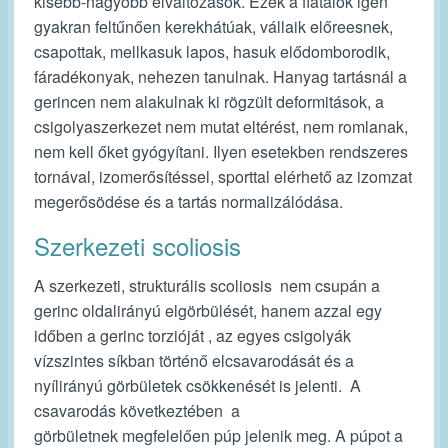
kisebb-nagyobb elváltozások. Ezek a fiatalok igen
gyakran feltűnően kerekhátúak, vállaik előreesnek,
csapottak, mellkasuk lapos, hasuk elődomborodik,
fáradékonyak, nehezen tanulnak. Hanyag tartásnál a
gerincen nem alakulnak ki rögzült deformitások, a
csigolyaszerkezet nem mutat eltérést, nem romlanak,
nem kell őket gyógyítani. Ilyen esetekben rendszeres
tornával, izomerősítéssel, sporttal elérhető az izomzat
megerősödése és a tartás normalizálódása.
Szerkezeti scoliosis
A szerkezeti, strukturális scoliosis nem csupán a
gerinc oldalirányú elgörbülését, hanem azzal egy
időben a gerinc torzióját , az egyes csigolyák
vízszintes síkban történő elcsavarodását és a
nyílirányú görbületek csökkenését is jelenti. A
csavarodás következtében a
görbületnek megfelelően púp jelenik meg. A púpot a