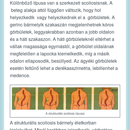
Különböző típusa van a szerkezeti scoliosisnak. A
beteg alakja attól függően változik, hogy hol
helyezkedik vagy helyezkednek el a görbületek. A
gerinc bármelyik szakaszán megjelenhetnek kóros
görbületek, leggyakrabban azonban a jobb oldalon
és a háti szakaszon. A háti görbületeknél eltérhet a
vállak magassága egymástól, a görbület oldalának
megfelelően a lapocka kiemelkedik, míg a másik
odalon ellaposodik, besüllyed. Az ágyéki görbületek
esetén feltűnő lehet a derékasszimetria, lebillenhet a
medence.
A strukturális scoliosis típusai
A strukturális scoliosis bármely életkorban
kialakulhat. Minél korábban jelentkezik, várhatóan