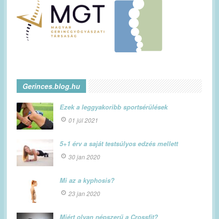
Gerinces.blog.hu
Ezek a leggyakoribb sportsérülések
01 júl 2021
5+1 érv a saját testsúlyos edzés mellett
30 jan 2020
Mi az a kyphosis?
23 jan 2020
Miért olyan népszerű a Crossfit?