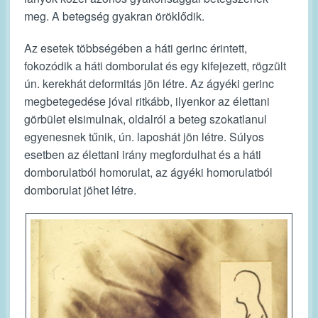
meg. A betegség gyakran öröklődik.
Az esetek többségében a háti gerinc érintett,
fokozódik a háti domborulat és egy kifejezett, rögzült
ún.
kerekhát
deformitás jön létre. Az ágyéki gerinc
megbetegedése jóval ritkább, ilyenkor az élettani
görbület elsimulnak, oldalról a beteg szokatlanul
egyenesnek tűnik, ún.
laposhát
jön létre. Súlyos
esetben az élettani irány megfordulhat és a háti
domborulatból homorulat, az ágyéki homorulatból
domborulat jöhet létre.