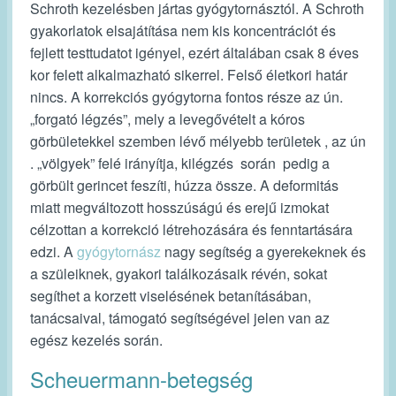
Schroth
kezelésben jártas gyógytornásztól. A Schroth
gyakorlatok elsajátítása nem kis koncentrációt és
fejlett testtudatot igényel, ezért általában csak 8 éves
kor felett alkalmazható sikerrel. Felső életkori határ
nincs. A korrekciós gyógytorna fontos része az ún.
„forgató légzés”, mely a levegővételt a kóros
görbületekkel szemben lévő mélyebb területek , az ún
. „völgyek” felé irányítja, kilégzés során pedig a
görbült gerincet feszíti, húzza össze. A deformitás
miatt megváltozott hosszúságú és erejű izmokat
célzottan a korrekció létrehozására és fenntartására
edzi. A
gyógytornász
nagy segítség a gyerekeknek és
a szüleiknek, gyakori találkozásaik révén, sokat
segíthet a korzett viselésének betanításában,
tanácsaival, támogató segítségével jelen van az
egész kezelés során.
Scheuermann-betegség