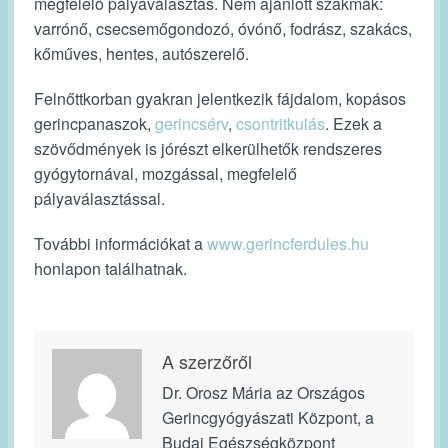
megfelelő pályaválasztás. Nem ajánlott szakmák:
varrónő, csecsemőgondozó, óvónő, fodrász, szakács,
kőműves, hentes, autószerelő.
Felnőttkorban gyakran jelentkezik fájdalom, kopásos
gerincpanaszok,
gerincsérv
,
csontritkulás
. Ezek a
szövődmények is jórészt elkerülhetők rendszeres
gyógytornával, mozgással, megfelelő
pályaválasztással.
További információkat a
www.gerincferdules.hu
honlapon találhatnak.
A szerzőről
Dr. Orosz Mária az Országos
Gerincgyógyászati Központ, a
Budai Egészségközpont