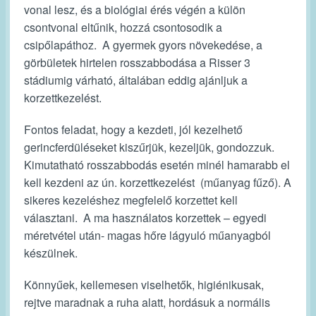
vonal lesz, és a biológiai érés végén a külön
csontvonal eltűnik, hozzá csontosodik a
csipőlapáthoz. A gyermek gyors növekedése, a
görbületek hirtelen rosszabbodása a Risser 3
stádiumig várható, általában eddig ajánljuk a
korzettkezelést.
Fontos feladat, hogy a kezdeti, jól kezelhető
gerincferdüléseket kiszűrjük, kezeljük, gondozzuk.
Kimutatható rosszabbodás esetén minél hamarabb el
kell kezdeni az ún. korzettkezelést (műanyag fűző). A
sikeres kezeléshez megfelelő korzettet kell
választani. A ma használatos korzettek – egyedi
méretvétel után- magas hőre lágyuló műanyagból
készülnek.
Könnyűek, kellemesen viselhetők, higiénikusak,
rejtve maradnak a ruha alatt, hordásuk a normális