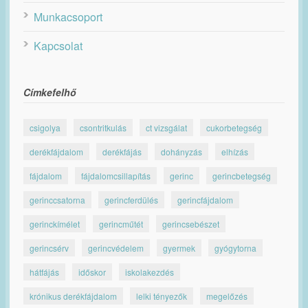
Munkacsoport
Kapcsolat
Címkefelhő
csigolya
csontritkulás
ct vizsgálat
cukorbetegség
derékfájdalom
derékfájás
dohányzás
elhízás
fájdalom
fájdalomcsillapítás
gerinc
gerincbetegség
gerinccsatorna
gerincferdülés
gerincfájdalom
gerinckímélet
gerincműtét
gerincsebészet
gerincsérv
gerincvédelem
gyermek
gyógytorna
hátfájás
időskor
iskolakezdés
krónikus derékfájdalom
lelki tényezők
megelőzés