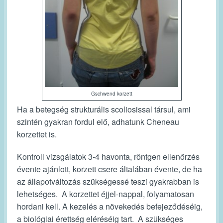
Gschwend korzett
Ha a betegség strukturális scoliosissal társul, ami
szintén gyakran fordul elő, adhatunk Cheneau
korzettet is.
Kontroll vizsgálatok 3-4 havonta, röntgen ellenőrzés
évente ajánlott, korzett csere általában évente, de ha
az állapotváltozás szükségessé teszi gyakrabban is
lehetséges. A korzettet éjjel-nappal, folyamatosan
hordani kell. A kezelés a növekedés befejeződéséig,
a biológiai érettség eléréséig tart. A szükséges