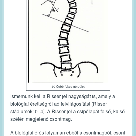
30 Cobb fokos görbület
Ismernünk kell a
Risser jel
nagyságát is, amely a
biológiai érettségről ad felvilágosítást (Risser
stádiumok: 0 -4). A Risser jel a csipőlapát felső, külső
szélén megjelenő csontmag.
A biológiai érés folyamán ebből a csontmagból, csont