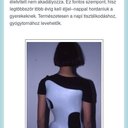
életvitelt nem akadályozza. Ez fontos szempont, hisz
legtöbbször több évig kell
éjjel–nappal
hordaniuk a
gyerekeknek. Természetesen a napi tisztálkodáshoz,
gyógytornához levehetők.