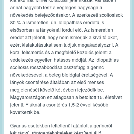
annál nagyobb lesz a végleges nagysága a
növekedés befejeződésekor. A szerkezeti scoliosisok
80 %-a ismeretlen ún. idiopathias eredetű, s
elsősorban a lányoknál fordul elő. Az ismeretlen
eredet azt jelenti, hogy nem ismerjük a kiváltó okot,
ezért kialakulásukat sem tudjuk megakadályozni. A
korai felismerés és a megfelelő kezelés jelenti a
védekezés egyetlen hatásos módját. Az idiopathias
scoliosis rosszabbodása összefügg a gerinc
növekedésével, a beteg biológiai érettségével. A
lányok csontérése általában az első menses
megjelenését követő két évben fejeződik be.
Magyarországon ez átlagosan a betöltött 15. életévet
jelenti. Fiúknál a csontérés 1,5-2 évvel később
következik be.
Gyanús esetekben feltétlenül ajánlott a gerincről
kétirányú, röntgenfelvételeket készíteni álló