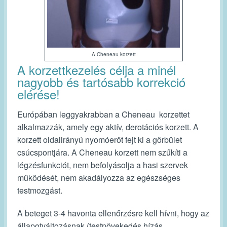
A Cheneau korzett
A korzettkezelés célja a minél
nagyobb és tartósabb korrekció
elérése!
Európában leggyakrabban a
Cheneau
korzettet
alkalmazzák, amely egy aktív, derotációs korzett. A
korzett oldalirányú nyomóerőt fejt ki a görbület
csúcspontjára. A Cheneau korzett nem szűkíti a
légzésfunkciót, nem befolyásolja a hasi szervek
működését, nem akadályozza az egészséges
testmozgást
.
A beteget 3-4 havonta ellenőrzésre kell hívni, hogy az
állapotváltozásnak (testnövekedés,hízás,