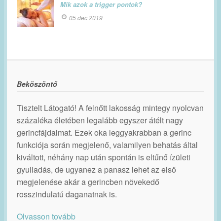
Mik azok a trigger pontok?
05 dec 2019
Beköszöntő
Tisztelt Látogató! A felnőtt lakosság mintegy nyolcvan
százaléka életében legalább egyszer átélt nagy
gerincfájdalmat. Ezek oka leggyakrabban a gerinc
funkciója során megjelenő, valamilyen behatás által
kiváltott, néhány nap után spontán is eltűnő ízületi
gyulladás, de ugyanez a panasz lehet az első
megjelenése akár a gerincben növekedő
rosszindulatú daganatnak is.
Olvasson tovább