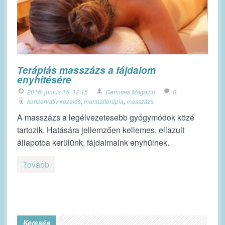
Terápiás masszázs a fájdalom
enyhítésére
2016. június 15. 12:15
Gerinces Magazin
0
konzervatív kezelés
,
manuálterápia
,
masszázs
A masszázs a legélvezetesebb gyógymódok közé
tartozik. Hatására jellemzően kellemes, ellazult
állapotba kerülünk, fájdalmaink enyhülnek.
Tovább
Keresés