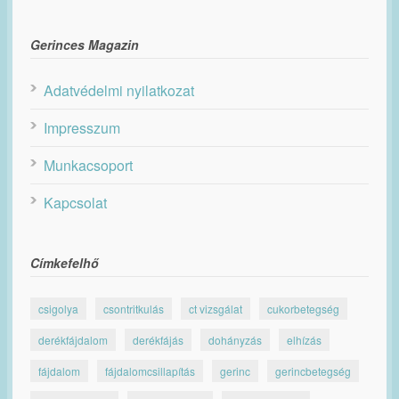
Gerinces Magazin
Adatvédelmi nyilatkozat
Impresszum
Munkacsoport
Kapcsolat
Címkefelhő
csigolya
csontritkulás
ct vizsgálat
cukorbetegség
derékfájdalom
derékfájás
dohányzás
elhízás
fájdalom
fájdalomcsillapítás
gerinc
gerincbetegség