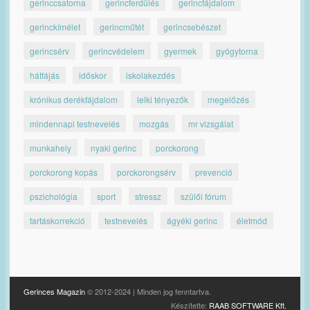
gerinccsatorna
gerincferdülés
gerincfájdalom
gerinckímélet
gerincműtét
gerincsebészet
gerincsérv
gerincvédelem
gyermek
gyógytorna
hátfájás
időskor
iskolakezdés
krónikus derékfájdalom
lelki tényezők
megelőzés
mindennapi testnevelés
mozgás
mr vizsgálat
munkahely
nyaki gerinc
porckorong
porckorong kopás
porckorongsérv
prevenció
pszichológia
sport
stressz
szülői fórum
tartáskorrekció
testnevelés
ágyéki gerinc
életmód
Gerinces Magazin
© 2012-2024 | Minden jog fenntartva.
Készítette:
RAAB SOFTWARE Kft.