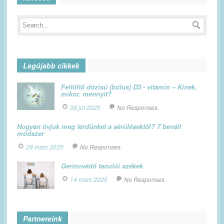
Legújabb cikkek
Feltöltő dózisú (bólus) D3 - vitamin – Kinek,
mikor, mennyit?
08 júl 2025
No Responses.
Hogyan óvjuk meg térdünket a sérülésektől? 7 bevált
módszer
28 márc 2025
No Responses.
Gerincvédő tanulói székek
14 márc 2025
No Responses.
Partnereink