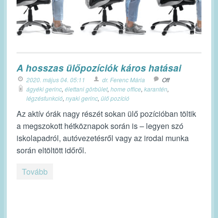
A hosszas ülőpozíciók káros hatásai
2020. május 04. 05:11
dr. Ferenc Mária
Off
ágyéki gerinc
,
élettani görbület
,
home office
,
karantén
,
légzésfunkció
,
nyaki gerinc
,
ülő pozíció
Az aktív órák nagy részét sokan ülő pozícióban töltik
a megszokott hétköznapok során is – legyen szó
iskolapadról, autóvezetésről vagy az irodai munka
során eltöltött időről.
Tovább