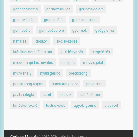
gerinccsatorna
gerincferdülés
gerincfájdalom
gerinckímélet
gerincműtét
gerincsebészet
gerincsérv
gerincvédelem
gyermek
gyógytorna
hátfájás
időskor
iskolakezdés
krónikus derékfájdalom
lelki tényezők
megelőzés
mindennapi testnevelés
mozgás
mr vizsgálat
munkahely
nyaki gerinc
porckorong
porckorong kopás
porckorongsérv
prevenció
pszichológia
sport
stressz
szülői fórum
tartáskorrekció
testnevelés
ágyéki gerinc
életmód
Gerinces Magazin
© 2012-2024 | Minden jog fenntartva.