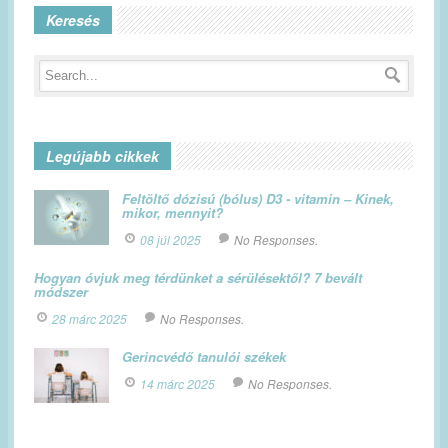
Keresés
Legújabb cikkek
Feltöltő dózisú (bólus) D3 - vitamin – Kinek,
mikor, mennyit?
08 júl 2025
No Responses.
Hogyan óvjuk meg térdünket a sérülésektől? 7 bevált
módszer
28 márc 2025
No Responses.
Gerincvédő tanulói székek
14 márc 2025
No Responses.