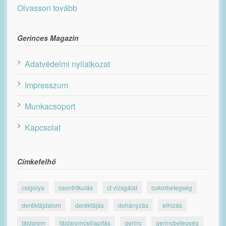
Olvasson tovább
Gerinces Magazin
Adatvédelmi nyilatkozat
Impresszum
Munkacsoport
Kapcsolat
Címkefelhő
csigolya
csontritkulás
ct vizsgálat
cukorbetegség
derékfájdalom
derékfájás
dohányzás
elhízás
fájdalom
fájdalomcsillapítás
gerinc
gerincbetegség