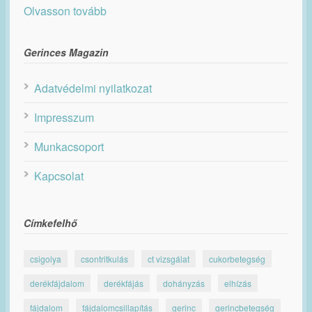
Olvasson tovább
Gerinces Magazin
Adatvédelmi nyilatkozat
Impresszum
Munkacsoport
Kapcsolat
Címkefelhő
csigolya
csontritkulás
ct vizsgálat
cukorbetegség
derékfájdalom
derékfájás
dohányzás
elhízás
fájdalom
fájdalomcsillapítás
gerinc
gerincbetegség