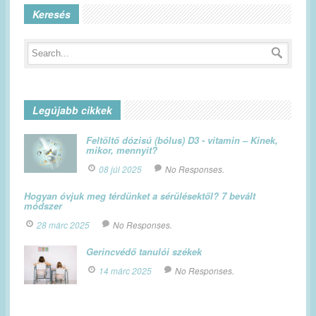
Keresés
Legújabb cikkek
Feltöltő dózisú (bólus) D3 - vitamin – Kinek,
mikor, mennyit?
08 júl 2025
No Responses.
Hogyan óvjuk meg térdünket a sérülésektől? 7 bevált
módszer
28 márc 2025
No Responses.
Gerincvédő tanulói székek
14 márc 2025
No Responses.