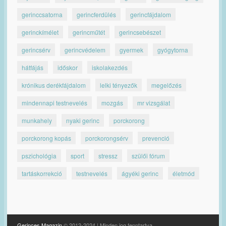
gerinccsatorna
gerincferdülés
gerincfájdalom
gerinckímélet
gerincműtét
gerincsebészet
gerincsérv
gerincvédelem
gyermek
gyógytorna
hátfájás
időskor
iskolakezdés
krónikus derékfájdalom
lelki tényezők
megelőzés
mindennapi testnevelés
mozgás
mr vizsgálat
munkahely
nyaki gerinc
porckorong
porckorong kopás
porckorongsérv
prevenció
pszichológia
sport
stressz
szülői fórum
tartáskorrekció
testnevelés
ágyéki gerinc
életmód
Gerinces Magazin
© 2012-2024 | Minden jog fenntartva.