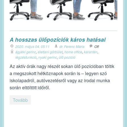
A hosszas ülőpozíciók káros hatásai
2020. május 04. 05:11
dr. Ferenc Mária
Off
ágyéki gerinc
,
élettani görbület
,
home office
,
karantén
,
légzésfunkció
,
nyaki gerinc
,
ülő pozíció
Az aktív órák nagy részét sokan ülő pozícióban töltik
a megszokott hétköznapok során is – legyen szó
iskolapadról, autóvezetésről vagy az irodai munka
során eltöltött időről.
Tovább