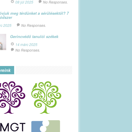
08 júl 2025
No Responses.
vjuk meg térdünket a sérülésektől? 7
módszer
rc 2025
No Responses.
Gerincvédő tanulói székek
14 márc 2025
No Responses.
ereink