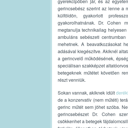
gyerekcipőben jár, és az egyet
gerincsebész szerint az lenne a
külföldön, gyakorlott profes
gyakorolhatnának. Dr. Cohen ma
megtanulja technikailag helyesen 
ambuláns sebészeti centrumban v
mehetnek. A beavatkozásokat hel
adásával kiegészítve. Akiknél alta
a gerincvelő működésének, épségé
speciálisan szakképzet altatóorvo
betegeknek műtétet követően rend
részt venniük.
Sokan vannak, akiknek idült
derékt
de a konzervatív (nem műtéti) te
gerinc műtét sem jöhet szóba. Ne
gerincsebészet Dr. Cohen szer
csökkenhet a betegek fájdalomcsil