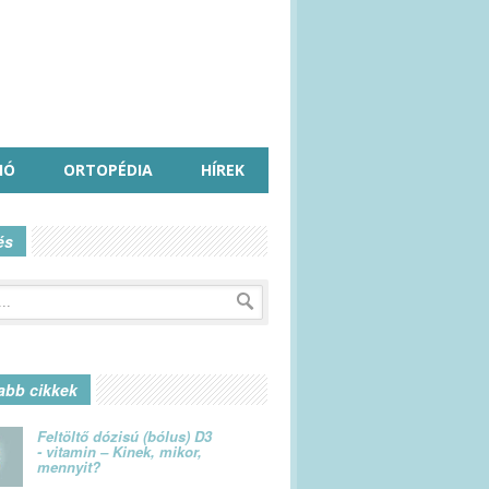
IÓ
ORTOPÉDIA
HÍREK
és
abb cikkek
Feltöltő dózisú (bólus) D3
- vitamin – Kinek, mikor,
mennyit?