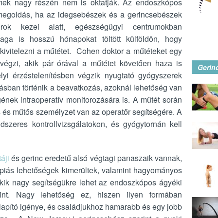
emek nagy részén nem is oktatják. Az endoszkópos
 megoldás, ha az idegsebészek és a gerincsebészek
szorok kezei alatt, egészségügyi centrumokban
ga is hosszú hónapokat töltött külföldön, hogy
kivitelezni a műtétet. Cohen doktor a műtéteket egy
égzi, akik pár órával a műtétet követően haza is
Gerin
yi érzéstelenítésben végzik nyugtató gyógyszerek
tásban történik a beavatkozás, azoknál lehetőség van
nek intraoperatív monitorozására is. A műtét során
s és műtős személyzet van az operatőr segítségére. A
szeres kontrollvizsgálatokon, és gyógytornán kell
áji
és gerinc eredetű alsó végtagi panaszaik vannak,
rápiás lehetőségek kimerültek, valamint hagyományos
kik nagy segítségükre lehet az endoszkópos ágyéki
int. Nagy lehetőség ez, hiszen ilyen formában
lapító igénye, és családjukhoz hamarabb és egy jobb