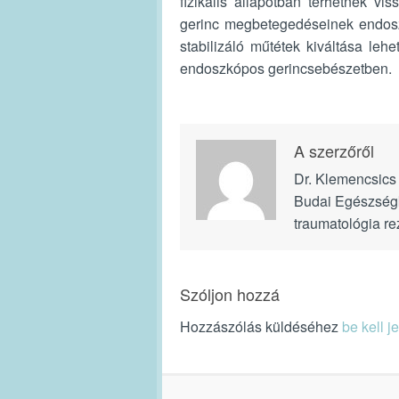
fizikális állapotban térhetnek v
gerinc megbetegedéseinek endoszk
stabilizáló műtétek kiváltása leh
endoszkópos gerincsebészetben.
A szerzőről
Dr. Klemencsics
Budai Egészségk
traumatológia re
Szóljon hozzá
Hozzászólás küldéséhez
be kell j