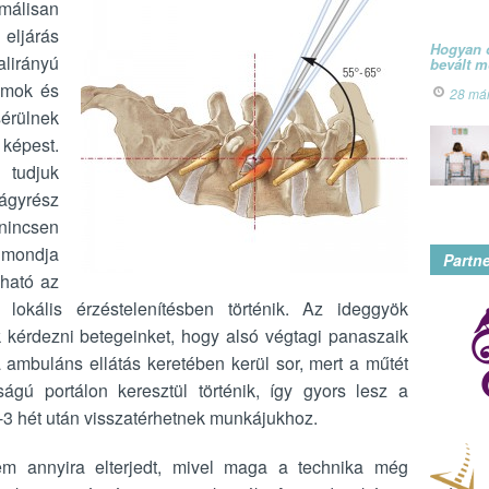
imálisan
eljárás
Hogyan ó
alirányú
bevált 
zmok és
28 má
sérülnek
képest.
tudjuk
lágyrész
nincsen
 mondja
Partn
lható az
lokális érzéstelenítésben történik. Az ideggyök
 kérdezni betegeinket, hogy alsó végtagi panaszaik
 ambuláns ellátás keretében kerül sor, mert a műtét
ú portálon keresztül történik, így gyors lesz a
2-3 hét után visszatérhetnek munkájukhoz.
nem annyira elterjedt, mivel maga a technika még