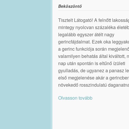
Beköszöntő
Tisztelt Látogató! A felnőtt lakossá
mintegy nyolcvan százaléka életé
legalább egyszer átélt nagy
gerincfájdalmat. Ezek oka leggya
a gerinc funkciója során megjelenő
valamilyen behatás által kiváltott,
nap után spontán is eltűnő ízületi
gyulladás, de ugyanez a panasz le
első megjelenése akár a gerincbe
növekedő rosszindulatú daganatna
Olvasson tovább