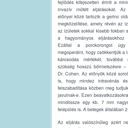
fejlődés kifejezetten érinti a min
invazív műtéti eljárásokat. Az 
előnyei közé tartozik a gerinc old
megközelítése, amely révén az i
az ízületek sokkal kisebb fokban 
a hagyományos eljárásokhoz 
Ezáltal a porckorongot úgy 
megoperálni, hogy csökkentjük a 
károsodás mértékét, továbbá 
szükség hosszú bőrmetszésre –
Dr. Cohen. Az előnyök közé soro
is, hogy mindez intravénás és 
felszabadítása közben meg tudjuk
javulnak-e. Ezen beavatkozásokra
mindössze egy kb. 7 mm nagyság
felépülés is. A betegek általában 
Az eljárás valószínűleg azért 