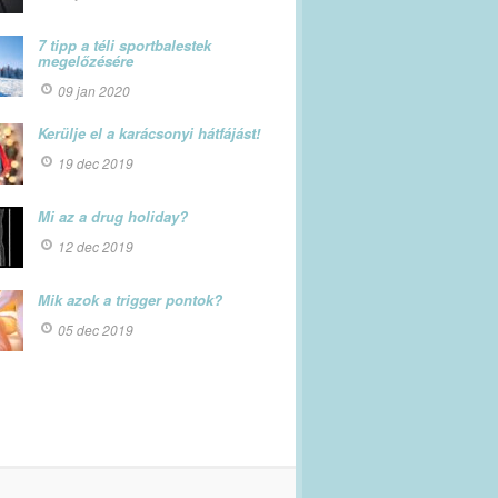
7 tipp a téli sportbalestek
megelőzésére
09 jan 2020
Kerülje el a karácsonyi hátfájást!
19 dec 2019
Mi az a drug holiday?
12 dec 2019
Mik azok a trigger pontok?
05 dec 2019