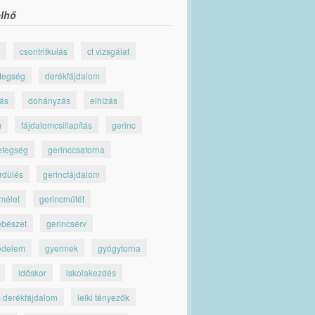
lhő
csontritkulás
ct vizsgálat
tegség
derékfájdalom
jás
dohányzás
elhízás
m
fájdalomcsillapítás
gerinc
etegség
gerinccsatorna
rdülés
gerincfájdalom
mélet
gerincműtét
ebészet
gerincsérv
édelem
gyermek
gyógytorna
időskor
iskolakezdés
s derékfájdalom
lelki tényezők