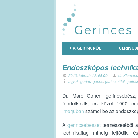
+
A GERINCRŐL
+
GERINCB
Endoszkópos technika
2013. február 12. 08:00
dr. Klemenc
ágyéki gerinc
,
gerinc
,
gerincműtét
,
gerinc
Dr. Marc Cohen gerincsebés
rendelkezik, és közel 1000 en
interjúban
számol be az endoszkópo
A
gerincsebészet
természetéből 
technikailag mindig fejlődik, 