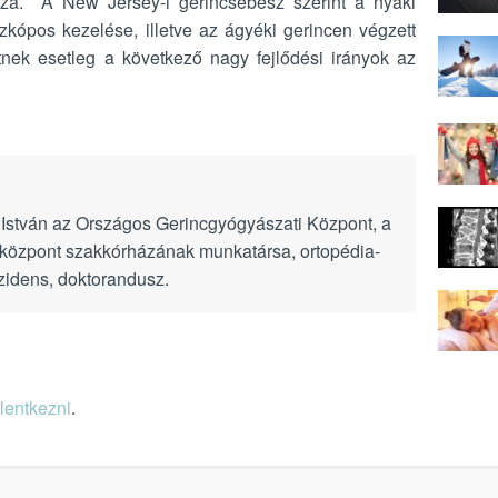
issza. A New Jersey-i gerincsebész szerint a nyaki
ópos kezelése, illetve az ágyéki gerincen végzett
etnek esetleg a következő nagy fejlődési irányok az
 István az Országos Gerincgyógyászati Központ, a
özpont szakkórházának munkatársa, ortopédia-
zidens, doktorandusz.
elentkezni
.