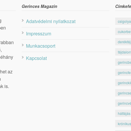
Gerinces Magazin
Címkefe
g
Adatvédelmi nyilatkozat
csigolya
ben
cukorbe
Impresszum
krabban
derékfá
Munkacsoport
,
fájdalo
 néhány
Kapcsolat
gerincb
het az
gerincfe
n
gerinckí
k is.
gerincs
gerincv
hátfájás
króniku