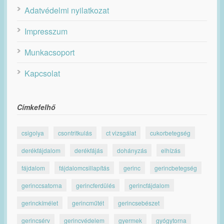
Adatvédelmi nyilatkozat
Impresszum
Munkacsoport
Kapcsolat
Címkefelhő
csigolya
csontritkulás
ct vizsgálat
cukorbetegség
derékfájdalom
derékfájás
dohányzás
elhízás
fájdalom
fájdalomcsillapítás
gerinc
gerincbetegség
gerinccsatorna
gerincferdülés
gerincfájdalom
gerinckímélet
gerincműtét
gerincsebészet
gerincsérv
gerincvédelem
gyermek
gyógytorna