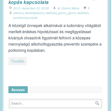
kopás kapcsolata
2013. december 23. 00:08
dr. Ferenc Mária
0
alkohol
,
derékfájdalom
,
életmód
,
gerinc
,
gerinc védelem
,
porckorong kopás
A közelgő ünnepek alkalmával a tudomány világából
merített érdekes hipotézissel és megfigyeléssel
kívánjuk olvasóink figyelmét felhívni a közepes
mennyiségű alkoholfogyasztás preventív szerepére a
porkorong kopásban.
Tovább
Keresés