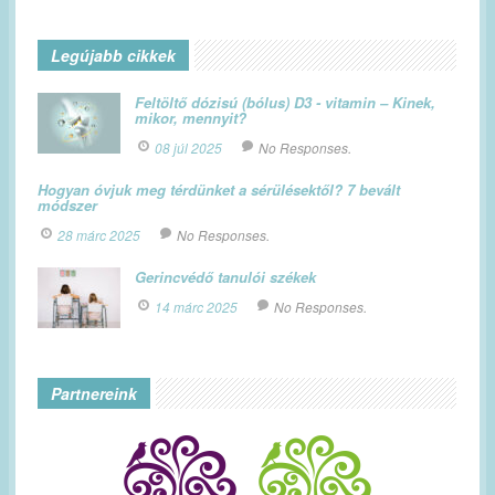
Legújabb cikkek
Feltöltő dózisú (bólus) D3 - vitamin – Kinek,
mikor, mennyit?
08 júl 2025
No Responses.
Hogyan óvjuk meg térdünket a sérülésektől? 7 bevált
módszer
28 márc 2025
No Responses.
Gerincvédő tanulói székek
14 márc 2025
No Responses.
Partnereink