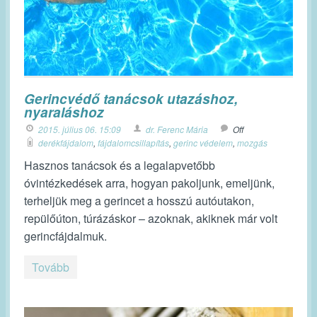
Gerincvédő tanácsok utazáshoz,
nyaraláshoz
2015. július 06. 15:09
dr. Ferenc Mária
Off
derékfájdalom
,
fájdalomcsillapítás
,
gerinc védelem
,
mozgás
Hasznos tanácsok és a legalapvetőbb
óvintézkedések arra, hogyan pakoljunk, emeljünk,
terheljük meg a gerincet a hosszú autóutakon,
repülőúton, túrázáskor – azoknak, akiknek már volt
gerincfájdalmuk.
Tovább