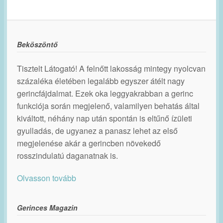
Beköszöntő
Tisztelt Látogató! A felnőtt lakosság mintegy nyolcvan
százaléka életében legalább egyszer átélt nagy
gerincfájdalmat. Ezek oka leggyakrabban a gerinc
funkciója során megjelenő, valamilyen behatás által
kiváltott, néhány nap után spontán is eltűnő ízületi
gyulladás, de ugyanez a panasz lehet az első
megjelenése akár a gerincben növekedő
rosszindulatú daganatnak is.
Olvasson tovább
Gerinces Magazin