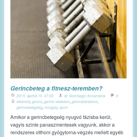
Gerincbeteg a fitnesz-teremben?
2015. április 15. 07:30
dr. Somhegyi Annamária
0
életmód
,
gerinc
,
gerinc védelem
,
gerincbántalom
,
gerincbetegség
,
mozgás
,
sport
Amikor a gerincbetegség nyugvó fázisba kerül,
vagyis szinte panaszmentesek vagyunk, akkor a
rendszeres otthoni gyógytorna-végzés mellett egyéb