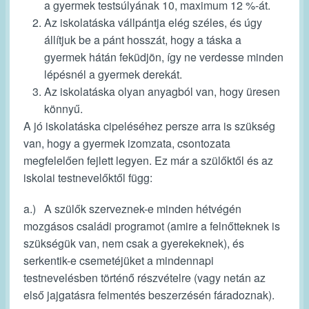
a gyermek testsúlyának 10, maximum 12 %-át.
Az iskolatáska vállpántja elég széles, és úgy
állítjuk be a pánt hosszát, hogy a táska a
gyermek hátán feküdjön, így ne verdesse minden
lépésnél a gyermek derekát.
Az iskolatáska olyan anyagból van, hogy üresen
könnyű.
A jó iskolatáska cipeléséhez persze arra is szükség
van, hogy a gyermek izomzata, csontozata
megfelelően fejlett legyen. Ez már a szülőktől és az
iskolai testnevelőktől függ:
a.) A szülők szerveznek-e minden hétvégén
mozgásos családi programot (amire a felnőtteknek is
szükségük van, nem csak a gyerekeknek), és
serkentik-e csemetéjüket a mindennapi
testnevelésben történő részvételre (vagy netán az
első jajgatásra felmentés beszerzésén fáradoznak).