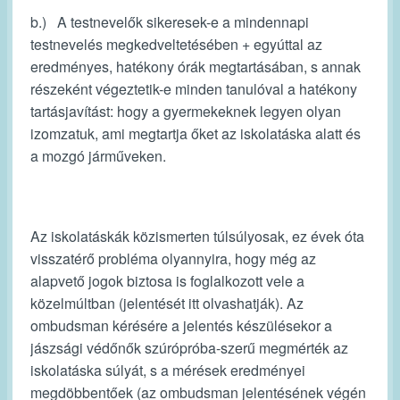
b.) A testnevelők sikeresek-e a mindennapi
testnevelés megkedveltetésében + egyúttal az
eredményes, hatékony órák megtartásában, s annak
részeként végeztetik-e minden tanulóval a hatékony
tartásjavítást: hogy a gyermekeknek legyen olyan
izomzatuk, ami megtartja őket az iskolatáska alatt és
a mozgó járműveken.
Az iskolatáskák közismerten túlsúlyosak, ez évek óta
visszatérő probléma olyannyira, hogy még az
alapvető jogok biztosa is foglalkozott vele a
közelmúltban (jelentését itt olvashatják). Az
ombudsman kérésére a jelentés készülésekor a
jászsági védőnők szúrópróba-szerű megmérték az
iskolatáska súlyát, s a mérések eredményei
megdöbbentőek (az ombudsman jelentésének végén