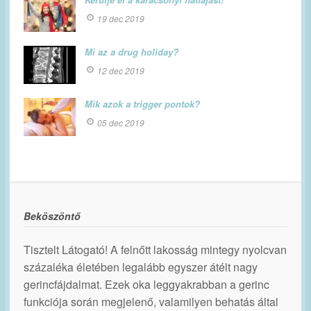
19 dec 2019
Mi az a drug holiday?
12 dec 2019
Mik azok a trigger pontok?
05 dec 2019
Beköszöntő
Tisztelt Látogató! A felnőtt lakosság mintegy nyolcvan
százaléka életében legalább egyszer átélt nagy
gerincfájdalmat. Ezek oka leggyakrabban a gerinc
funkciója során megjelenő, valamilyen behatás által