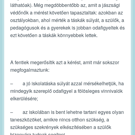
láthatóak). Még megdöbbentőbb az, amit a jászsági
védőnők a mérést követően tapasztaltak: azokban az
osztályokban, ahol mérték a táskák súlyát, a szülők, a
pedagógusok és a gyerekek is jobban odafigyeltek és
ezt követően a táskák könnyebbek lettek.
A fentiek megerősítik azt a kérést, amit már sokszor
megfogalmaztunk:
– a jó iskolatáska súlyát azzal mérsékelhetjük, ha
mindegyik szereplő odafigyel a fölösleges vinnivalók
elkerülésére;
– az iskolában is bent lehetne tartani egyes olyan
taneszközöket, amikre nincs otthon szükség, a
szükséges szekrények elkészítésében a szülők
bizonyára tudnak segíteni.