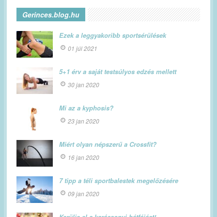
Gerinces.blog.hu
Ezek a leggyakoribb sportsérülések
01 júl 2021
5+1 érv a saját testsúlyos edzés mellett
30 jan 2020
Mi az a kyphosis?
23 jan 2020
Miért olyan népszerű a Crossfit?
16 jan 2020
7 tipp a téli sportbalestek megelőzésére
09 jan 2020
Kerülje el a karácsonyi hátfájást!