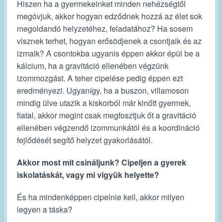
Hiszen ha a gyermekeinket minden nehézségtől
megóvjuk, akkor hogyan edződnek hozzá az élet sok
megoldandó helyzetéhez, feladatához? Ha sosem
visznek terhet, hogyan erősödjenek a csontjaik és az
izmaik? A csontokba ugyanis éppen akkor épül be a
kálcium, ha a gravitáció ellenében végzünk
izommozgást. A teher cipelése pedig éppen ezt
eredményezi. Ugyanígy, ha a buszon, villamoson
mindig ülve utazik a kiskorból már kinőtt gyermek,
fiatal, akkor megint csak megfosztjuk őt a gravitáció
ellenében végzendő izommunkától és a koordináció
fejlődését segítő helyzet gyakorlásától.
Akkor most mit csináljunk? Cipeljen a gyerek
iskolatáskát, vagy mi vigyük helyette?
És ha mindenképpen cipelnie kell, akkor milyen
legyen a táska?