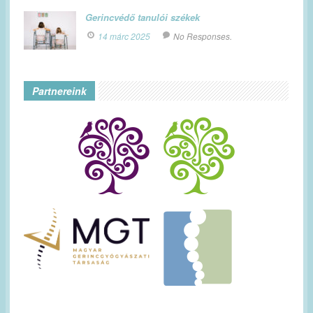
Gerincvédő tanulói székek
14 márc 2025
No Responses.
Partnereink