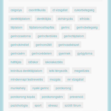
csigolya
csontritkulás
ct vizsgálat
cukorbetegség
derékfájdalom
derékfájás
dohányzás
elhízás
fájdalom
fájdalomcsillapítás
gerinc
gerincbetegség
gerinccsatorna
gerincferdülés
gerincfájdalom
gerinckímélet
gerincműtét
gerincsebészet
gerincsérv
gerincvédelem
gyermek
gyógytorna
hátfájás
időskor
iskolakezdés
krónikus derékfájdalom
lelki tényezők
megelőzés
mindennapi testnevelés
mozgás
mr vizsgálat
munkahely
nyaki gerinc
porckorong
porckorong kopás
porckorongsérv
prevenció
pszichológia
sport
stressz
szülői fórum