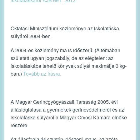
iskolatáskáról AJB 691_2013
Oktatási Minisztérium közleménye az iskolatáska
súlyáról 2004-ben
A 2004-es közlemény ma is időszerű. (A témában
született ugyan jogszabály, de az elégtelen: az
iskolatáskába tehető könyvek súlyát maximálja 3 kg-
ban.)
Tovább az írásra.
A Magyar Gerincgyógyászati Társaság 2005. évi
állásfoglalása a gyermekek gerincvédelméről és az
iskolatáska súlyáról a Magyar Orvosi Kamara elnöke
részére
Az állásfoglalás szintén időszerű ma is, az azóta