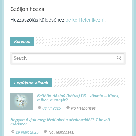
Szóljon hozzá
Hozzászólás küldéséhez
be kell jelentkezni
.
Keresés
Legújabb cikkek
Feltöltő dózisú (bólus) D3 - vitamin – Kinek,
mikor, mennyit?
08 júl 2025
No Responses.
Hogyan óvjuk meg térdünket a sérülésektől? 7 bevált
módszer
28 márc 2025
No Responses.