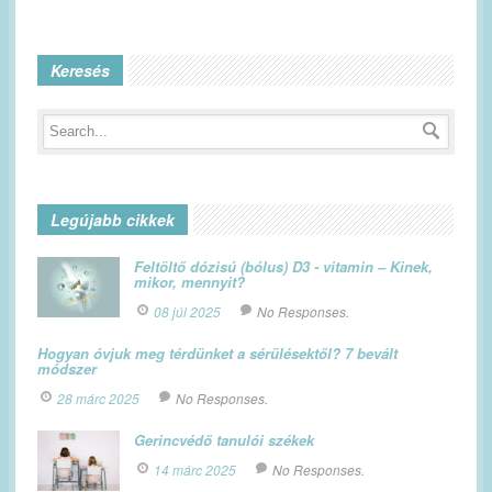
Keresés
Legújabb cikkek
Feltöltő dózisú (bólus) D3 - vitamin – Kinek,
mikor, mennyit?
08 júl 2025
No Responses.
Hogyan óvjuk meg térdünket a sérülésektől? 7 bevált
módszer
28 márc 2025
No Responses.
Gerincvédő tanulói székek
14 márc 2025
No Responses.