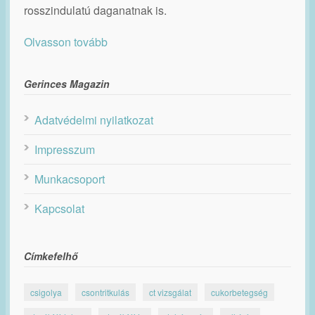
rosszindulatú daganatnak is.
Olvasson tovább
Gerinces Magazin
Adatvédelmi nyilatkozat
Impresszum
Munkacsoport
Kapcsolat
Címkefelhő
csigolya
csontritkulás
ct vizsgálat
cukorbetegség