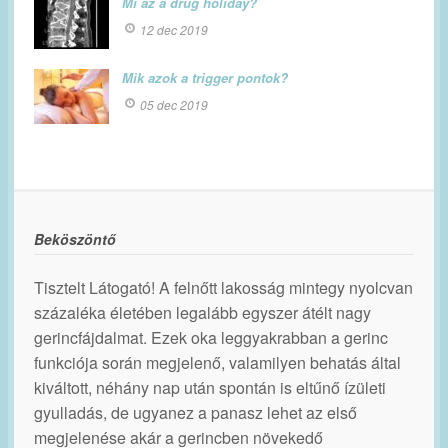
Mi az a drug holiday?
12 dec 2019
Mik azok a trigger pontok?
05 dec 2019
Beköszöntő
Tisztelt Látogató! A felnőtt lakosság mintegy nyolcvan
százaléka életében legalább egyszer átélt nagy
gerincfájdalmat. Ezek oka leggyakrabban a gerinc
funkciója során megjelenő, valamilyen behatás által
kiváltott, néhány nap után spontán is eltűnő ízületi
gyulladás, de ugyanez a panasz lehet az első
megjelenése akár a gerincben növekedő