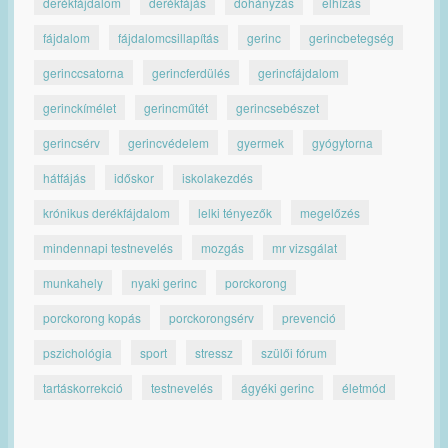
derékfájdalom
derékfájás
dohányzás
elhízás
fájdalom
fájdalomcsillapítás
gerinc
gerincbetegség
gerinccsatorna
gerincferdülés
gerincfájdalom
gerinckímélet
gerincműtét
gerincsebészet
gerincsérv
gerincvédelem
gyermek
gyógytorna
hátfájás
időskor
iskolakezdés
krónikus derékfájdalom
lelki tényezők
megelőzés
mindennapi testnevelés
mozgás
mr vizsgálat
munkahely
nyaki gerinc
porckorong
porckorong kopás
porckorongsérv
prevenció
pszichológia
sport
stressz
szülői fórum
tartáskorrekció
testnevelés
ágyéki gerinc
életmód