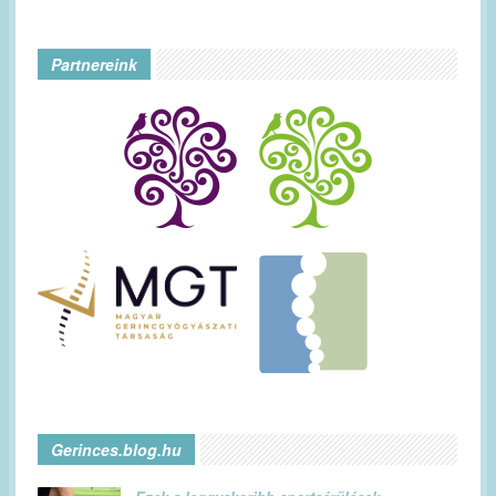
Partnereink
Gerinces.blog.hu