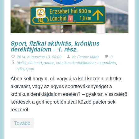
Sport, fizikai aktivitás, krónikus
derékfájdalom – 1. rész.
2014. augusztus 13. 08:00
dr. Ferenc Mária
0
bicikli
,
életmód
,
gerinc
,
krónikus derékfájdalom
,
megelőzés
,
séta
,
sport
Abba kell hagyni, el- vagy újra kell kezdeni a fizikai
aktivitást, vagy az egyes sporttevékenységet a
krónikus derékfájdalom esetén? – gyakran visszatérő
kérdések a gerincproblémával küzdő páciensek
részéről.
Tovább