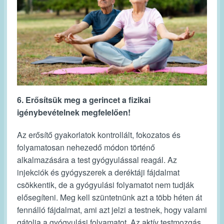
6. Erősítsük meg a gerincet a fizikai
igénybevételnek megfelelően!
Az erősítő gyakorlatok kontrollált, fokozatos és
folyamatosan nehezedő módon történő
alkalmazására a test gyógyulással reagál. Az
injekciók és gyógyszerek a deréktáji fájdalmat
csökkentik, de a gyógyulási folyamatot nem tudják
elősegíteni. Meg kell szüntetnünk azt a több héten át
fennálló fájdalmat, ami azt jelzi a testnek, hogy valami
gátolja a gyógyulási folyamatot. Az aktív testmozgás