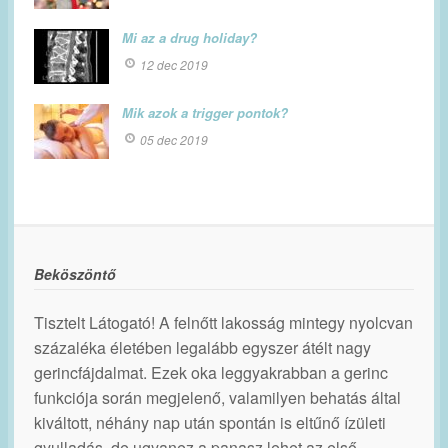
Mi az a drug holiday?
12 dec 2019
Mik azok a trigger pontok?
05 dec 2019
Beköszöntő
Tisztelt Látogató! A felnőtt lakosság mintegy nyolcvan
százaléka életében legalább egyszer átélt nagy
gerincfájdalmat. Ezek oka leggyakrabban a gerinc
funkciója során megjelenő, valamilyen behatás által
kiváltott, néhány nap után spontán is eltűnő ízületi
gyulladás, de ugyanez a panasz lehet az első