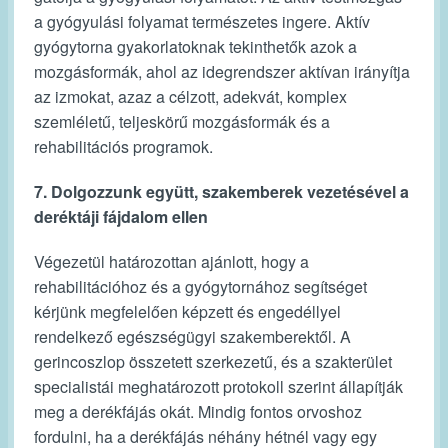
a gyógyulási folyamat természetes ingere. Aktív
gyógytorna gyakorlatoknak tekinthetők azok a
mozgásformák, ahol az idegrendszer aktívan irányítja
az izmokat, azaz a célzott, adekvát, komplex
szemléletű, teljeskörű mozgásformák és a
rehabilitációs programok.
7. Dolgozzunk együtt, szakemberek vezetésével a
deréktáji fájdalom ellen
Végezetül határozottan ajánlott, hogy a
rehabilitációhoz és a gyógytornához segítséget
kérjünk megfelelően képzett és engedéllyel
rendelkező egészségügyi szakemberektől. A
gerincoszlop összetett szerkezetű, és a szakterület
specialistái meghatározott protokoll szerint állapítják
meg a derékfájás okát. Mindig fontos orvoshoz
fordulni, ha a derékfájás néhány hétnél vagy egy