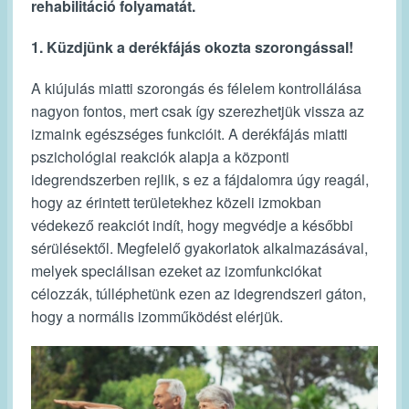
rehabilitáció folyamatát.
1. Küzdjünk a derékfájás okozta szorongással!
A kiújulás miatti szorongás és félelem kontrollálása
nagyon fontos, mert csak így szerezhetjük vissza az
izmaink egészséges funkcióit. A derékfájás miatti
pszichológiai reakciók alapja a központi
idegrendszerben rejlik, s ez a fájdalomra úgy reagál,
hogy az érintett területekhez közeli izmokban
védekező reakciót indít, hogy megvédje a későbbi
sérülésektől. Megfelelő gyakorlatok alkalmazásával,
melyek speciálisan ezeket az izomfunkciókat
célozzák, túlléphetünk ezen az idegrendszeri gáton,
hogy a normális izomműködést elérjük.