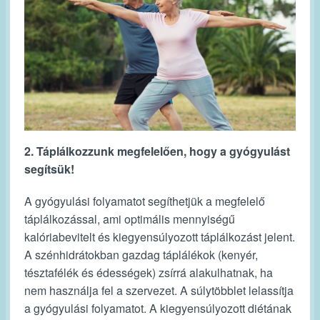
2. Táplálkozzunk megfelelően, hogy a gyógyulást
segítsük!
A gyógyulási folyamatot segíthetjük a megfelelő
táplálkozással, ami optimális mennyiségű
kalóriabevitelt és kiegyensúlyozott táplálkozást jelent.
A szénhidrátokban gazdag táplálékok (kenyér,
tésztafélék és édességek) zsírrá alakulhatnak, ha
nem használja fel a szervezet. A súlytöbblet lelassítja
a gyógyulási folyamatot. A kiegyensúlyozott diétának