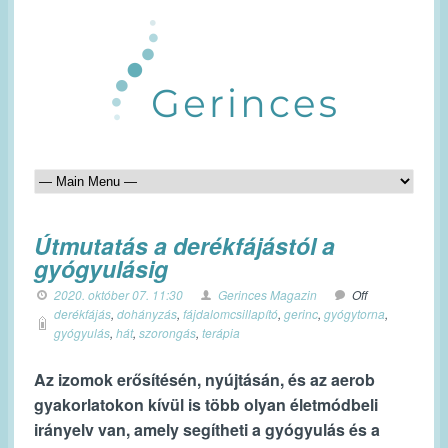
Útmutatás a derékfájástól a
gyógyulásig
2020. október 07. 11:30
Gerinces Magazin
Off
derékfájás
,
dohányzás
,
fájdalomcsillapító
,
gerinc
,
gyógytorna
,
gyógyulás
,
hát
,
szorongás
,
terápia
Az izomok erősítésén, nyújtásán, és az aerob
gyakorlatokon kívül is több olyan életmódbeli
irányelv van, amely segítheti a gyógyulás és a