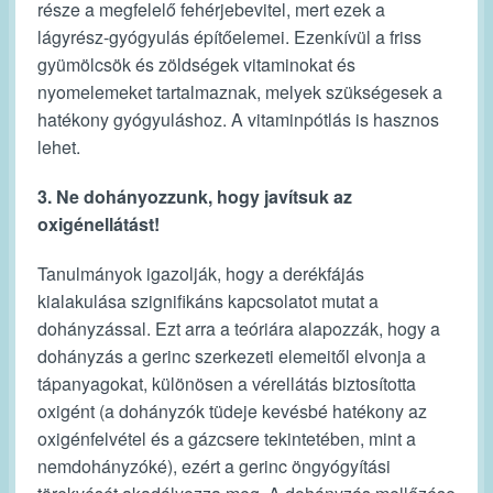
része a megfelelő fehérjebevitel, mert ezek a
lágyrész-gyógyulás építőelemei. Ezenkívül a friss
gyümölcsök és zöldségek vitaminokat és
nyomelemeket tartalmaznak, melyek szükségesek a
hatékony gyógyuláshoz. A vitaminpótlás is hasznos
lehet.
3. Ne dohányozzunk, hogy javítsuk az
oxigénellátást!
Tanulmányok igazolják, hogy a derékfájás
kialakulása szignifikáns kapcsolatot mutat a
dohányzással. Ezt arra a teóriára alapozzák, hogy a
dohányzás a gerinc szerkezeti elemeitől elvonja a
tápanyagokat, különösen a vérellátás biztosította
oxigént (a dohányzók tüdeje kevésbé hatékony az
oxigénfelvétel és a gázcsere tekintetében, mint a
nemdohányzóké), ezért a gerinc öngyógyítási