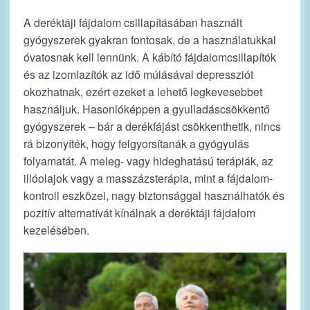
A deréktáji fájdalom csillapításában használt
gyógyszerek gyakran fontosak, de a használatukkal
óvatosnak kell lennünk. A kábító fájdalomcsillapítók
és az izomlazítók az idő múlásával depressziót
okozhatnak, ezért ezeket a lehető legkevesebbet
használjuk. Hasonlóképpen a gyulladáscsökkentő
gyógyszerek – bár a derékfájást csökkenthetik, nincs
rá bizonyíték, hogy felgyorsítanák a gyógyulás
folyamatát. A meleg- vagy hideghatású terápiák, az
illóolajok vagy a masszázsterápia, mint a fájdalom-
kontroll eszközei, nagy biztonsággal használhatók és
pozitív alternatívát kínálnak a deréktáji fájdalom
kezelésében.