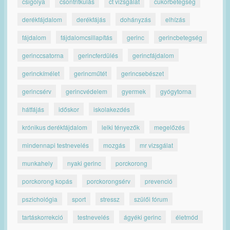
csigolya
csontritkulás
ct vizsgálat
cukorbetegség
derékfájdalom
derékfájás
dohányzás
elhízás
fájdalom
fájdalomcsillapítás
gerinc
gerincbetegség
gerinccsatorna
gerincferdülés
gerincfájdalom
gerinckímélet
gerincműtét
gerincsebészet
gerincsérv
gerincvédelem
gyermek
gyógytorna
hátfájás
időskor
iskolakezdés
krónikus derékfájdalom
lelki tényezők
megelőzés
mindennapi testnevelés
mozgás
mr vizsgálat
munkahely
nyaki gerinc
porckorong
porckorong kopás
porckorongsérv
prevenció
pszichológia
sport
stressz
szülői fórum
tartáskorrekció
testnevelés
ágyéki gerinc
életmód