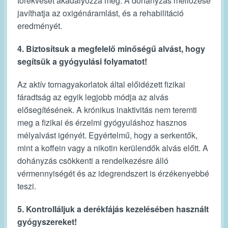
törekvését akadályozza meg. A dohányzás mellőzése
javíthatja az oxigénáramlást, és a rehabilitáció
eredményét.
4. Biztosítsuk a megfelelő minőségű alvást, hogy
segítsük a gyógyulási folyamatot!
Az aktív tornagyakorlatok által előidézett fizikai
fáradtság az egyik legjobb módja az alvás
elősegítésének. A krónikus inaktivitás nem teremti
meg a fizikai és érzelmi gyógyuláshoz hasznos
mélyalvást igényét. Egyértelmű, hogy a serkentők,
mint a koffein vagy a nikotin kerülendők alvás előtt. A
dohányzás csökkenti a rendelkezésre álló
vérmennyiségét és az idegrendszert is érzékenyebbé
teszi.
5. Kontrolláljuk a derékfájás kezelésében használt
gyógyszereket!