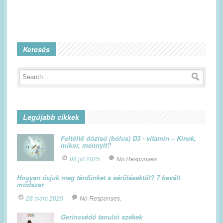
Keresés
Legújabb cikkek
Feltöltő dózisú (bólus) D3 - vitamin – Kinek,
mikor, mennyit?
08 júl 2025
No Responses.
Hogyan óvjuk meg térdünket a sérülésektől? 7 bevált
módszer
28 márc 2025
No Responses.
Gerincvédő tanulói székek