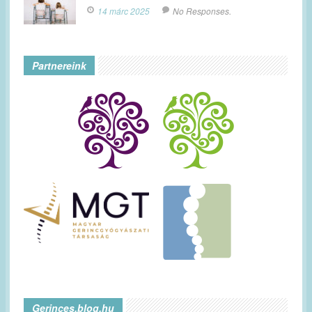
14 márc 2025
No Responses.
Partnereink
Gerinces.blog.hu