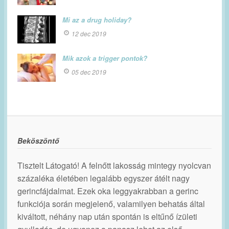
Mi az a drug holiday?
12 dec 2019
Mik azok a trigger pontok?
05 dec 2019
Beköszöntő
Tisztelt Látogató! A felnőtt lakosság mintegy nyolcvan
százaléka életében legalább egyszer átélt nagy
gerincfájdalmat. Ezek oka leggyakrabban a gerinc
funkciója során megjelenő, valamilyen behatás által
kiváltott, néhány nap után spontán is eltűnő ízületi