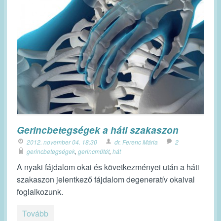
Gerincbetegségek a háti szakaszon
2012. november 04. 18:30
dr. Ferenc Mária
2
gerincbetegségek
,
gerincműtét
,
hát
A nyaki fájdalom okai és következményei után a háti
szakaszon jelentkező fájdalom degeneratív okaival
foglalkozunk.
Tovább