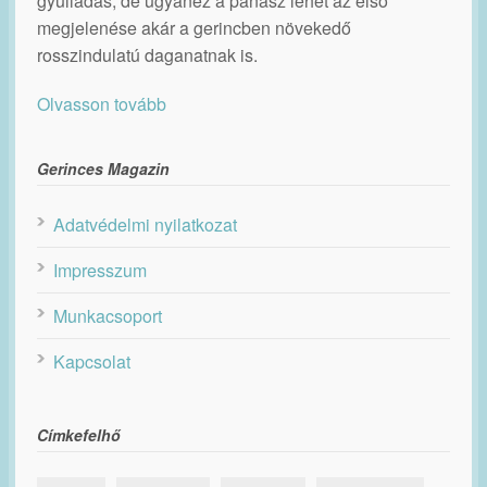
gyulladás, de ugyanez a panasz lehet az első
megjelenése akár a gerincben növekedő
rosszindulatú daganatnak is.
Olvasson tovább
Gerinces Magazin
Adatvédelmi nyilatkozat
Impresszum
Munkacsoport
Kapcsolat
Címkefelhő