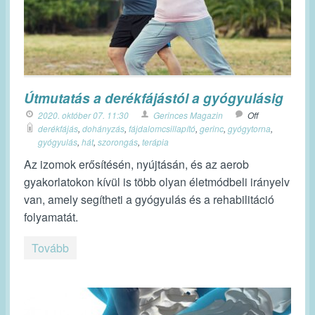
Útmutatás a derékfájástól a gyógyulásig
2020. október 07. 11:30
Gerinces Magazin
Off
derékfájás
,
dohányzás
,
fájdalomcsillapító
,
gerinc
,
gyógytorna
,
gyógyulás
,
hát
,
szorongás
,
terápia
Az izomok erősítésén, nyújtásán, és az aerob
gyakorlatokon kívül is több olyan életmódbeli irányelv
van, amely segítheti a gyógyulás és a rehabilitáció
folyamatát.
Tovább