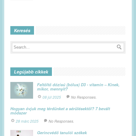
Keresés
Legújabb cikkek
Feltöltő dózisú (bólus) D3 - vitamin – Kinek,
mikor, mennyit?
08 júl 2025
No Responses.
Hogyan óvjuk meg térdünket a sérülésektől? 7 bevált
módszer
28 márc 2025
No Responses.
Gerincvédő tanulói székek