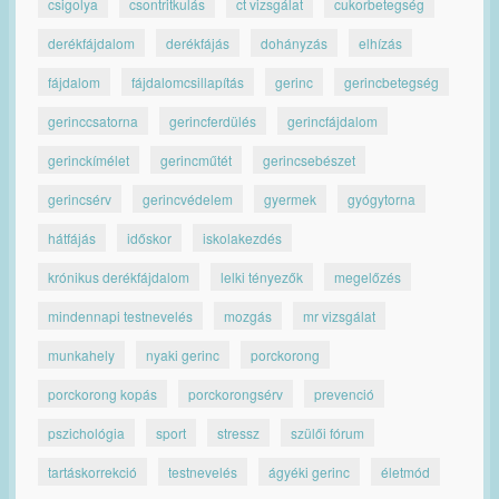
csigolya
csontritkulás
ct vizsgálat
cukorbetegség
derékfájdalom
derékfájás
dohányzás
elhízás
fájdalom
fájdalomcsillapítás
gerinc
gerincbetegség
gerinccsatorna
gerincferdülés
gerincfájdalom
gerinckímélet
gerincműtét
gerincsebészet
gerincsérv
gerincvédelem
gyermek
gyógytorna
hátfájás
időskor
iskolakezdés
krónikus derékfájdalom
lelki tényezők
megelőzés
mindennapi testnevelés
mozgás
mr vizsgálat
munkahely
nyaki gerinc
porckorong
porckorong kopás
porckorongsérv
prevenció
pszichológia
sport
stressz
szülői fórum
tartáskorrekció
testnevelés
ágyéki gerinc
életmód