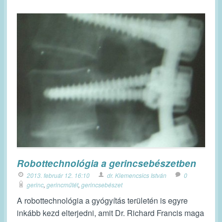
Robottechnológia a gerincsebészetben
2013. február 12. 16:10
dr. Klemencsics István
0
gerinc
,
gerincműtét
,
gerincsebészet
A robottechnológia a gyógyítás területén is egyre
inkább kezd elterjedni, amit Dr. Richard Francis maga