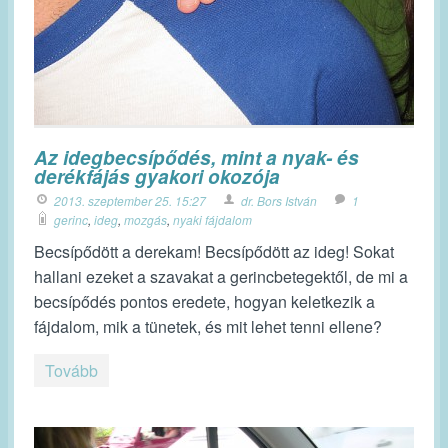
Az idegbecsípődés, mint a nyak- és
derékfájás gyakori okozója
2013. szeptember 25. 15:27
dr. Bors István
1
gerinc
,
ideg
,
mozgás
,
nyaki fájdalom
Becsípődött a derekam! Becsípődött az ideg! Sokat
hallani ezeket a szavakat a gerincbetegektől, de mi a
becsípődés pontos eredete, hogyan keletkezik a
fájdalom, mik a tünetek, és mit lehet tenni ellene?
Tovább