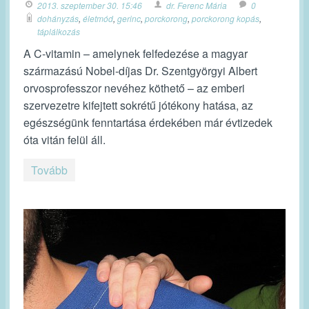
2013. szeptember 30. 15:46
dr. Ferenc Mária
0
dohányzás
,
életmód
,
gerinc
,
porckorong
,
porckorong kopás
,
táplálkozás
A C-vitamin – amelynek felfedezése a magyar
származású Nobel-díjas Dr. Szentgyörgyi Albert
orvosprofesszor nevéhez köthető – az emberi
szervezetre kifejtett sokrétű jótékony hatása, az
egészségünk fenntartása érdekében már évtizedek
óta vitán felül áll.
Tovább