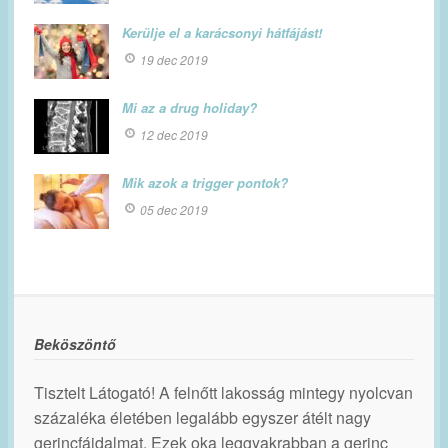
Kerülje el a karácsonyi hátfájást!
19 dec 2019
Mi az a drug holiday?
12 dec 2019
Mik azok a trigger pontok?
05 dec 2019
Beköszöntő
Tisztelt Látogató! A felnőtt lakosság mintegy nyolcvan
százaléka életében legalább egyszer átélt nagy
gerincfájdalmat. Ezek oka leggyakrabban a gerinc