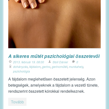
A sikeres műtét pszichológiai összetevői
2013. február 19. 08:00
Stoll Dániel
0
dohányzás
,
fájdalom
,
gerinc
,
gerincműtét
,
munkahely
,
pszichológia
A fájdalom meglehetősen összetett jelenség. Azon
betegségek, amelyeknek a fájdalom a vezető tünete,
rendszerint összetett kórokkal rendelkeznek.
Tovább