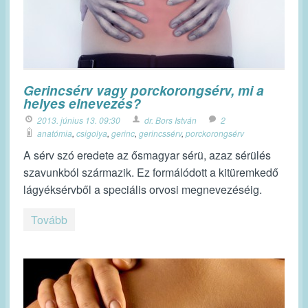
Gerincsérv vagy porckorongsérv, mi a
helyes elnevezés?
2013. június 13. 09:30
dr. Bors István
2
anatómia
,
csigolya
,
gerinc
,
gerincssérv
,
porckorongsérv
A sérv szó eredete az ősmagyar sérü, azaz sérülés
szavunkból származik. Ez formálódott a kitüremkedő
lágyéksérvből a speciális orvosi megnevezéséig.
Tovább