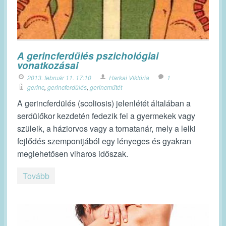
A gerincferdülés pszichológiai
vonatkozásai
2013. február 11. 17:10
Harkai Viktória
1
gerinc
,
gerincferdülés
,
gerincműtét
A gerincferdülés (scoliosis) jelenlétét általában a
serdülőkor kezdetén fedezik fel a gyermekek vagy
szüleik, a háziorvos vagy a tornatanár, mely a lelki
fejlődés szempontjából egy lényeges és gyakran
meglehetősen viharos időszak.
Tovább