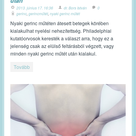
után
2013. június 17. 16:36
dr. Bors István
0
gerinc
,
gerincműtét
,
nyaki gerinc műtét
Nyaki gerinc műtéten átesett betegek körében
kialakulhat nyelési nehezítettség. Philadelphiai
kutatóorvosok keresték a választ arra, hogy ez a
jelenség csak az elülső feltárásból végzett, vagy
minden nyaki gerinc műtét után kialakul.
Tovább