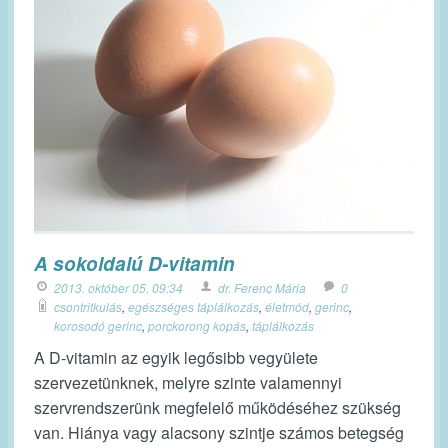
A sokoldalú D-vitamin
2013. október 05. 09:34
dr. Ferenc Mária
0
csontritkulás
,
egészséges táplálkozás
,
életmód
,
gerinc
,
korosodó gerinc
,
porckorong kopás
,
táplálkozás
A D-vitamin az egyik legősibb vegyülete
szervezetünknek, melyre szinte valamennyi
szervrendszerünk megfelelő működéséhez szükség
van. Hiánya vagy alacsony szintje számos betegség