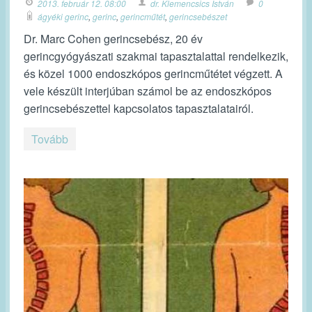
2013. február 12. 08:00
dr. Klemencsics István
0
ágyéki gerinc
,
gerinc
,
gerincműtét
,
gerincsebészet
Dr. Marc Cohen gerincsebész, 20 év
gerincgyógyászati szakmai tapasztalattal rendelkezik,
és közel 1000 endoszkópos gerincműtétet végzett. A
vele készült interjúban számol be az endoszkópos
gerincsebészettel kapcsolatos tapasztalatairól.
Tovább