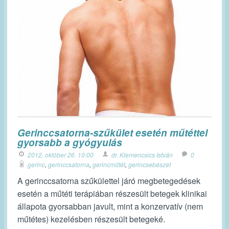
Gerinccsatorna-szűkület esetén műtéttel
gyorsabb a gyógyulás
2012. október 26. 10:00
dr. Klemencsics István
0
gerinc
,
gerinccsatorna
,
gerincműtét
,
gerincsebészet
A gerinccsatorna szűkülettel járó megbetegedések
esetén a műtéti terápiában részesült betegek klinikai
állapota gyorsabban javult, mint a konzervatív (nem
műtétes) kezelésben részesült betegeké.