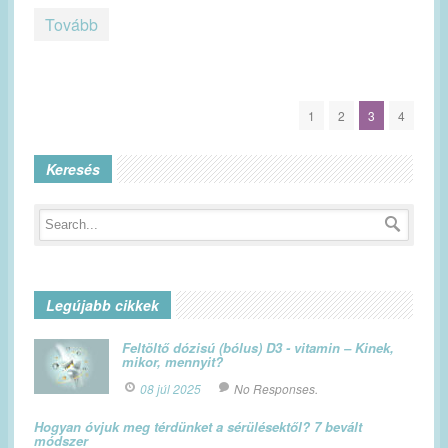
Tovább
1
2
3
4
Keresés
Legújabb cikkek
Feltöltő dózisú (bólus) D3 - vitamin – Kinek,
mikor, mennyit?
08 júl 2025
No Responses.
Hogyan óvjuk meg térdünket a sérülésektől? 7 bevált
módszer