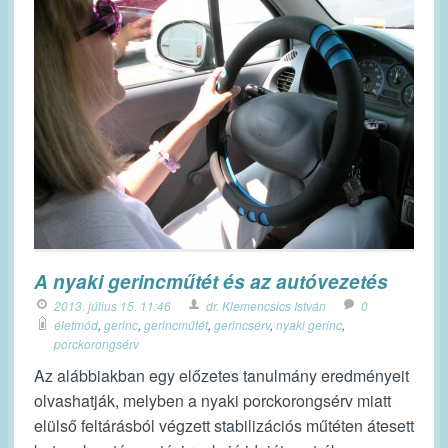
A nyaki gerincműtét és az autóvezetés
2013. július 15. 11:46
dr. Klemencsics István
0
életmód
,
gerinc
,
gerincműtét
,
gerincsérv
,
nyaki gerinc
,
porckorongsérv
Az alábbiakban egy előzetes tanulmány eredményeit
olvashatják, melyben a nyaki porckorongsérv miatt
elülső feltárásból végzett stabilizációs műtéten átesett