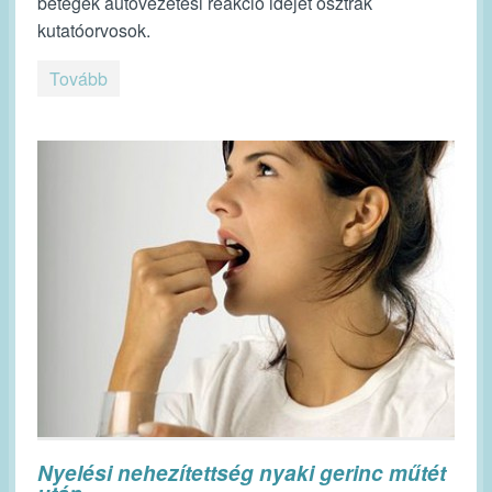
betegek autóvezetési reakció idejét osztrák
kutatóorvosok.
Tovább
Nyelési nehezítettség nyaki gerinc műtét