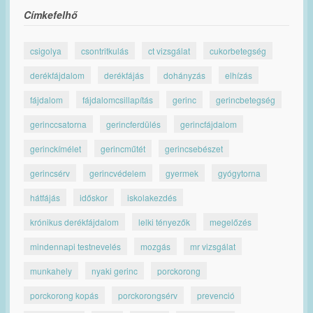
Címkefelhő
csigolya
csontritkulás
ct vizsgálat
cukorbetegség
derékfájdalom
derékfájás
dohányzás
elhízás
fájdalom
fájdalomcsillapítás
gerinc
gerincbetegség
gerinccsatorna
gerincferdülés
gerincfájdalom
gerinckímélet
gerincműtét
gerincsebészet
gerincsérv
gerincvédelem
gyermek
gyógytorna
hátfájás
időskor
iskolakezdés
krónikus derékfájdalom
lelki tényezők
megelőzés
mindennapi testnevelés
mozgás
mr vizsgálat
munkahely
nyaki gerinc
porckorong
porckorong kopás
porckorongsérv
prevenció