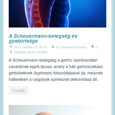
A Scheuermann-betegség és
gyakorisága
2013. október 15. 08:56
dr. Klemencsics István
0
csigolya
,
gerinc
,
kutatás
A Scheuermann-betegség a gerinc csontosodási
zavarainak egyik típusa, amely a háti gerincszakasz
görbületének (kyphosis) fokozódásával jár, melynek
hátterében a csigolyák szerkezeti deformitása áll.
Tovább