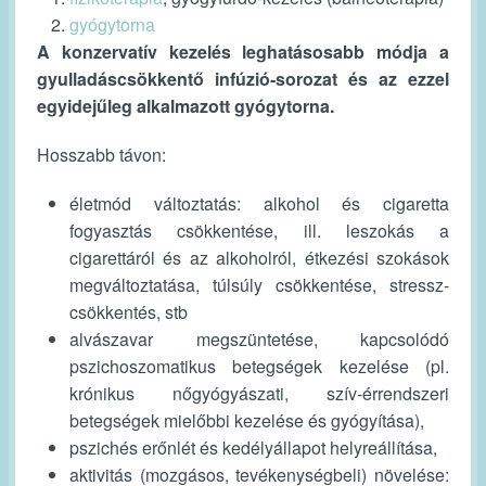
gyógytorna
A konzervatív kezelés leghatásosabb módja a
gyulladáscsökkentő infúzió-sorozat és az ezzel
egyidejűleg alkalmazott gyógytorna.
Hosszabb távon:
életmód változtatás: alkohol és cigaretta
fogyasztás csökkentése, ill. leszokás a
cigarettáról és az alkoholról, étkezési szokások
megváltoztatása, túlsúly csökkentése, stressz-
csökkentés, stb
alvászavar megszüntetése, kapcsolódó
pszichoszomatikus betegségek kezelése (pl.
krónikus nőgyógyászati, szív-érrendszeri
betegségek mielőbbi kezelése és gyógyítása),
pszichés erőnlét és kedélyállapot helyreállítása,
aktivitás (mozgásos, tevékenységbeli) növelése: