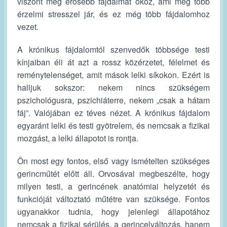
viszont még erősebb fájdalmat okoz, ami még több
érzelmi stresszel jár, és ez még több fájdalomhoz
vezet.
A krónikus fájdalomtól szenvedők többsége testi
kínjaiban éli át azt a rossz közérzetet, félelmet és
reménytelenséget, amit mások lelki síkokon. Ezért is
halljuk sokszor: nekem nincs szükségem
pszichológusra, pszichiáterre, nekem „csak a hátam
fáj”. Valójában ez téves nézet. A krónikus fájdalom
egyaránt lelki és testi gyötrelem, és nemcsak a fizikai
mozgást, a lelki állapotot is rontja.
Ön most egy fontos, első vagy ismételten szükséges
gerincműtét előtt áll. Orvosával megbeszélte, hogy
milyen testi, a gerincének anatómiai helyzetét és
funkcióját változtató műtétre van szüksége. Fontos
ugyanakkor tudnia, hogy jelenlegi állapotához
nemcsak a fizikai sérülés, a gerincelváltozás, hanem