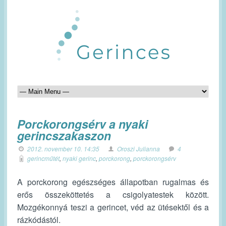
Porckorongsérv a nyaki
gerincszakaszon
2012. november 10. 14:35
Oroszi Julianna
4
gerincműtét
,
nyaki gerinc
,
porckorong
,
porckorongsérv
A porckorong egészséges állapotban rugalmas és
erős összeköttetés a csigolyatestek között.
Mozgékonnyá teszi a gerincet, véd az ütésektől és a
rázkódástól.