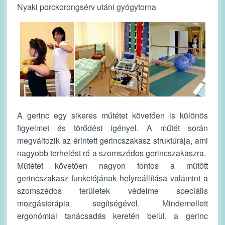
Nyaki porckorongsérv utáni gyógytorna
A gerinc egy sikeres műtétet követően is különös
figyelmet és törődést igényel. A műtét során
megváltozik az érintett gerincszakasz struktúrája, ami
nagyobb terhelést ró a szomszédos gerincszakaszra.
Műtétet követően nagyon fontos a műtött
gerincszakasz funkciójának helyreállítása valamint a
szomszédos területek védelme speciális
mozgásterápia segítségével. Mindemellett
ergonómiai tanácsadás keretén belül, a gerinc