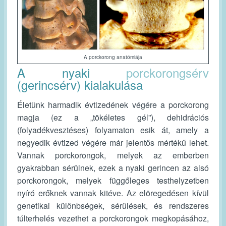
A porckorong anatómiája
A nyaki
porckorongsérv
(gerincsérv) kialakulása
Életünk harmadik évtizedének végére a porckorong
magja (ez a „tökéletes gél”), dehidrációs
(folyadékvesztéses) folyamaton esik át, amely a
negyedik évtized végére már jelentős mértékű lehet.
Vannak porckorongok, melyek az emberben
gyakrabban sérülnek, ezek a nyaki gerincen az alsó
porckorongok, melyek függőleges testhelyzetben
nyíró erőknek vannak kitéve. Az elöregedésen kívül
genetikai különbségek, sérülések, és rendszeres
túlterhelés vezethet a porckorongok megkopásához,