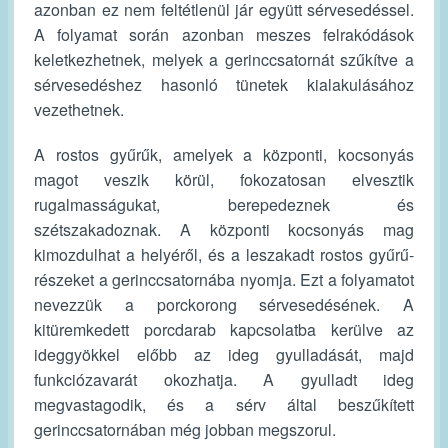
azonban ez nem feltétlenül jár együtt sérvesedéssel.
A folyamat során azonban meszes felrakódások
keletkezhetnek, melyek a gerinccsatornát szűkítve a
sérvesedéshez hasonló tünetek kialakulásához
vezethetnek.
A rostos gyűrűk, amelyek a központi, kocsonyás
magot veszik körül, fokozatosan elvesztik
rugalmasságukat, berepedeznek és
szétszakadoznak. A központi kocsonyás mag
kimozdulhat a helyéről, és a leszakadt rostos gyűrű-
részeket a gerinccsatornába nyomja. Ezt a folyamatot
nevezzük a porckorong sérvesedésének. A
kitüremkedett porcdarab kapcsolatba kerülve az
ideggyökkel előbb az ideg gyulladását, majd
funkciózavarát okozhatja. A gyulladt ideg
megvastagodik, és a sérv által beszűkített
gerinccsatornában még jobban megszorul.