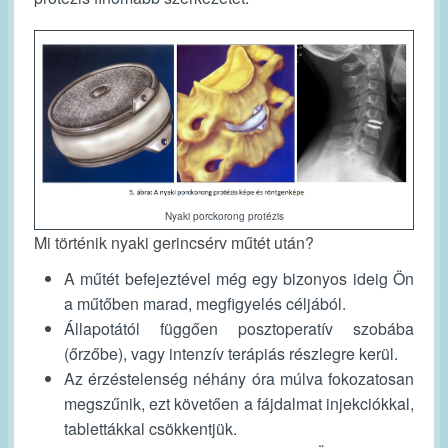
Nyaki porckorong protézis
Mi történik nyaki gerincsérv műtét után?
A műtét befejeztével még egy bizonyos ideig Ön
a műtőben marad, megfigyelés céljából.
Állapotától függően posztoperatív szobába
(őrzőbe), vagy intenzív terápiás részlegre kerül.
Az érzéstelenség néhány óra múlva fokozatosan
megszűnik, ezt követően a fájdalmat injekciókkal,
tablettákkal csökkentjük.