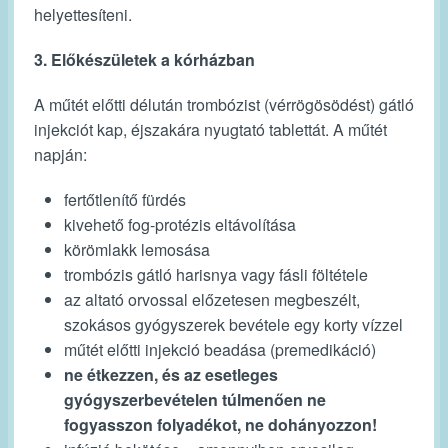
helyettesíteni.
3. Előkészületek a kórházban
A műtét előtti délután trombózist (vérrögösödést) gátló
injekciót kap, éjszakára nyugtató tablettát. A műtét
napján:
fertőtlenítő fürdés
kivehető fog-protézis eltávolítása
körömlakk lemosása
trombózis gátló harisnya vagy fásli föltétele
az altató orvossal előzetesen megbeszélt,
szokásos gyógyszerek bevétele egy korty vízzel
műtét előtti injekció beadása (premedikáció)
ne étkezzen, és az esetleges
gyógyszerbevételen túlmenően ne
fogyasszon folyadékot, ne dohányozzon!