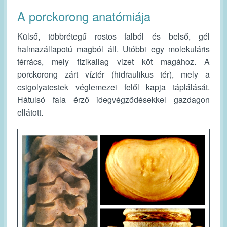
A porckorong anatómiája
Külső, többrétegű rostos falból és belső, gél
halmazállapotú magból áll. Utóbbi egy molekuláris
térrács, mely fizikailag vizet köt magához. A
porckorong zárt víztér (hidraulikus tér), mely a
csigolyatestek véglemezei felől kapja táplálását.
Hátulsó fala érző idegvégződésekkel gazdagon
ellátott.