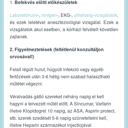
1.
Befekvés előtti előkészületek
Laboratóriumi
-,
röntgen
-, EKG-,
ultrahang-vizsgálatok
,
és ezek leletével aneszteziológiai vizsgálat. Ezek a
vizsgálatok akut esetben, a kórházi felvételt követően
zajlanak.
2. Figyelmeztetések (feltétlenül konzultáljon
orvosával!)
Felső légúti hurut, húgyúti infekció vagy egyéb
fertőzések után 3-6 hétig nem szabad halasztható
műtétet végezni.
Véralvadás gátló szereket néhány napig el kell
hagyni a tervezett műtét előtt. A Sincumar, Varfarin
illetve Klopidogrel 10 napig, az ASA, Aspirin protect,
stb. szerek szedését 5-6 napig szüneteltetni kell,
illetve Heparin származékot injectiojával