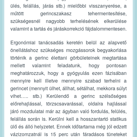
ülés, felállás, járás stb.) mielőbbi visszanyerése, a
műtött gerincszakasz tehermentesítése,
szükségesnél nagyobb terhelésének elkerülése
valamint a tartás és járáskorrekció fájdalommentesen.
Ergonómiai tanácsadás keretén belül az alapvető
önellátáshoz szükséges mozgássorok begyakorlása
történik a gerinc élettani görbületeinek megtartása
mellett valamint feladatunk, hogy pontosan
meghatározzuk, hogy a gyógyulás ezen fázisában
mennyire kell illetve mennyire szabad terhelni a
gerincet (mennyit ülhet, állhat, sétálhat, mekkora súlyt
vihet….. stb.) Kerülendő a gerinc szélsőséges
előrehajlással, törzscsavarással, oldalra hajlással
járó mozdulatai már az ágyban való fordulás, felülés,
felállás során is. Kerülni kell a hosszantartó statikus
ülő és álló helyzetet. Ennek időtartama még jól edzett
vázizomzatnál is 15 perc után fáradásos tüneteket