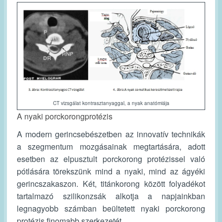
CT vizsgálat kontrasztanyaggal, a nyak anatómiája
A nyaki porckorongprotézis
A modern gerincsebészetben az innovatív technikák
a szegmentum mozgásainak megtartására, adott
esetben az elpusztult porckorong protézissel való
pótlására törekszünk mind a nyaki, mind az ágyéki
gerincszakaszon. Két, titánkorong között folyadékot
tartalmazó szilikonzsák alkotja a napjainkban
legnagyobb számban beültetett nyaki porckorong
protézis finomabb szerkezetét.