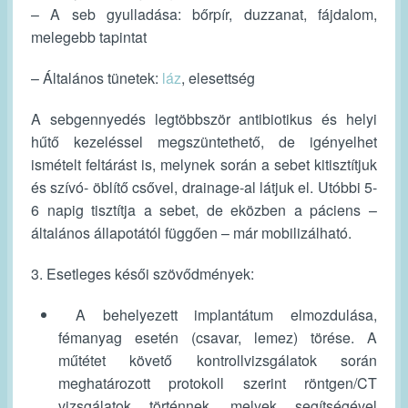
– A seb gyulladása: bőrpír, duzzanat, fájdalom,
melegebb tapintat
– Általános tünetek:
láz
, elesettség
A sebgennyedés legtöbbször antibiotikus és helyi
hűtő kezeléssel megszüntethető, de igényelhet
ismételt feltárást is, melynek során a sebet kitisztítjuk
és szívó- öblítő csővel, drainage-al látjuk el. Utóbbi 5-
6 napig tisztítja a sebet, de eközben a páciens –
általános állapotától függően – már mobilizálható.
3. Esetleges késői szövődmények:
A behelyezett implantátum elmozdulása,
fémanyag esetén (csavar, lemez) törése. A
műtétet követő kontrollvizsgálatok során
meghatározott protokoll szerint röntgen/CT
vizsgálatok történnek, melyek segítségével