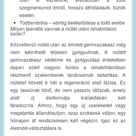
szegmentumot érintő, hosszú áthidalások, fúziók
esetén.
Tüdőembólia – vérrög beékelődése a tüdő ereibe
Milyen teendők vannak a műtét utáni rehabilitáció
során?
Közvetlenül műtét után az érintett gerincszakasz még
nem tekinthető teljesen gyógyultnak. A műtött
gerincszakasz védelme és gyógyulása érdekében
éppen ezért nagyon fontos a rehabilitációban
résztvevő szakemberek tanácsainak betartása. A
műtétet követő 6 hét a regeneráció első fázisa. Ez
egy lassúnak tűnő, de nem passzív időszak, amely
alatt új életformája kialakításán kell
fáradoznia. Ahhoz, hogy egy új cselekedet vagy
magatartás állandósuljon, azaz szokássá váljon, egy
hónapon át rendszeresen kell végezni. Igaz ez az
életmód-változtatásra is.