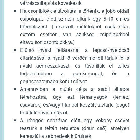
vérzéscsillapítás következik.
Ha csontblokk eltávolítás is történik, a jobb oldali
csípőlapát felett szintén ejtünk egy 5-10 cm-es
bőrmetszést. (Tervezett műtéteknél csak
ritka,
extrém
esetben
van szükség csípőlapátból
eltávolított csontblokkra.)
Elülső nyaki feltárásnál a légcső-nyelőcső
eltartásával a nyaki fő verőér mellett tárjuk fel a
nyaki gerincszakaszt, és távolítjuk el teljes
terjedelmében a porckorongot, és a
gerinccsatornába került sérvet.
Amennyiben a műtét célja a stabil állapot
létrehozása, úgy ezt fémanyagok (lemez,
csavarok) és/vagy titánból készült távtartó (cage)
beültetésével érjük el.
A réteges sebzárás előtt egy vékony csövet
teszünk a feltárt területbe (drain cső), amelyen
keresztül a sebnedvek kiürülnek.