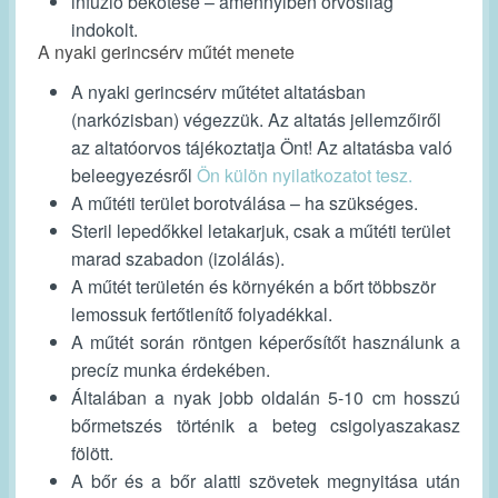
infúzió bekötése – amennyiben orvosilag
indokolt.
A nyaki gerincsérv műtét menete
A nyaki gerincsérv műtétet altatásban
(narkózisban) végezzük. Az altatás jellemzőiről
az altatóorvos tájékoztatja Önt! Az altatásba való
beleegyezésről
Ön külön nyilatkozatot tesz.
A műtéti terület borotválása – ha szükséges.
Steril lepedőkkel letakarjuk, csak a műtéti terület
marad szabadon (izolálás).
A műtét területén és környékén a bőrt többször
lemossuk fertőtlenítő folyadékkal.
A műtét során röntgen képerősítőt használunk a
precíz munka érdekében.
Általában a nyak jobb oldalán 5-10 cm hosszú
bőrmetszés történik a beteg csigolyaszakasz
fölött.
A bőr és a bőr alatti szövetek megnyitása után