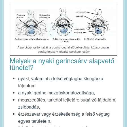
A porckorongsérv fajtái: a porckorongfal előboltosulása, középvonalas
porckorongsérv, oldalsó porckorongsérv
Melyek a nyaki gerincsérv alapvető
tünetei?
nyaki, valamint a felső végtagba kisugárzó
fájdalom,
a nyaki gerinc mozgáskorlátozottsága,
megszédülés, tarkótól fejtetőre sugárzó fájdalom,
zsibbadás,
érzészavar vagy érzéketlenség a felső végtag
egyes területein,