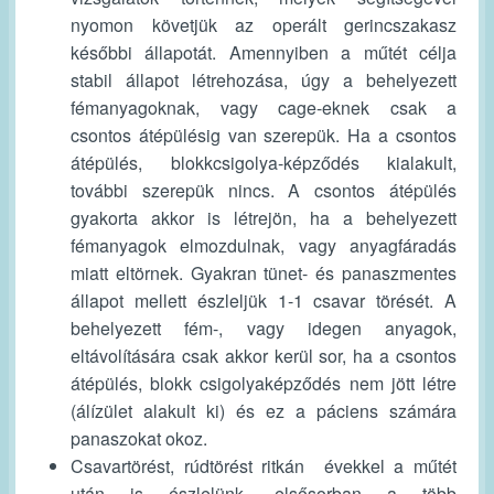
nyomon követjük az operált gerincszakasz
későbbi állapotát. Amennyiben a műtét célja
stabil állapot létrehozása, úgy a behelyezett
fémanyagoknak, vagy cage-eknek csak a
csontos átépülésig van szerepük. Ha a csontos
átépülés, blokkcsigolya-képződés kialakult,
további szerepük nincs. A csontos átépülés
gyakorta akkor is létrejön, ha a behelyezett
fémanyagok elmozdulnak, vagy anyagfáradás
miatt eltörnek. Gyakran tünet- és panaszmentes
állapot mellett észleljük 1-1 csavar törését. A
behelyezett fém-, vagy idegen anyagok,
eltávolítására csak akkor kerül sor, ha a csontos
átépülés, blokk csigolyaképződés nem jött létre
(álízület alakult ki) és ez a páciens számára
panaszokat okoz.
Csavartörést, rúdtörést ritkán évekkel a műtét
után is észlelünk, elsősorban a több