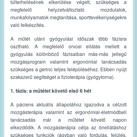
túlterhelésének elkerülése végett, szükséges a
megfelelő helyzetváltoztató mozdulatok,
munkafolyamatok megtanítása, sporttevékenységekre
való felkészítés.
A műtét utáni gyógyulási időszak több fázisra
osztható. A megfelelő orvosi ellátás mellett a
gyógyulás különböző fázisaiban más-más jellegű
mozgásprogram valamint ergonómiai tanácsadás
szükséges a gerinc teljes felépüléséhez. Ebben nyújt
szakszerű segítséget a fizioterápia (gyógytorna).
1. fázis: a műtétet követő első 6 hét
A páciens aktuális állapotához igazodva a célzott
mozgásterápia valamint az ergonómiai-életmódbeli
tanácsadás már a műtétet követő napon
elkezdődik. A mozgásterápia célja az önellátáshoz
szükséges funkciók (ágyban való fordulás, felülés,