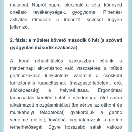
mutathat. Napról napra fokozható a séta, könnyed
önellátó tevékenységek, gyógytorna. Pihenés-
aktivitás ritmusára a többször keveset legyen
jellemző.
2. fázis: a műtétet követő második 6 hét (a szöveti
gyógyulás második szakasza)
A korai rehabilitációs szakaszban célunk a
mindennapi aktivitáshoz való visszatérés, a műtött
gerincszakasz funkcióinak valamint a csökkent
funkcionális kapacitásnak (mozgásterjedelem, erő,
állóképesség) a helyreállítása. Ergonómiai
tanácsadás keretén belül a mindennapi élet során
alkalmazott mozgásmintákat (beleértve az otthoni és
munkahelyi feladatokat) gyakoroljuk a gerinc
védelme mellett, továbbá meghatározzuk a gerinc
terhelhetőségét. Egyre hosszabb séták, változó