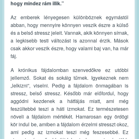
hogy mindez rám illik.”
Az emberek lényegesen különböznek egymástól
abban, hogy mennyire könnyen veszik észre a külső
és a belső stressz jeleit. Vannak, akik könnyen sírnak,
a legkisebb testi változást is azonnal érzik. Mások
csak akkor veszik észre, hogy valami baj van, ha már
fáj.
A krónikus fájdalomban szenvedőkre ez utóbbi
jellemző. Sokat és sokáig tűrnek. Igyekeznek nem
„lelkizni”, viselni. Pedig a fájdalom önmagában is
stressz, belső stressz. Később már előfordul, hogy
aggódni kezdenek a hátfájás miatt, ami még
feszültebbé teszi a háti izmokat. Ez természetesen
növeli a fájdalom mértékét. Hamarosan egy ördögi
kör indul be, amiben a fájdalom érzelmi stresszt okoz,
ami pedig az izmokat teszi még feszesebbé. Ez