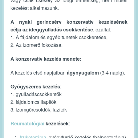
vagy csak csekély az idegi érintettség, nem műtéti
kezelést alkalmazunk.
A nyaki gerincsérv konzervatív kezelésének
célja az ideggyulladás csökkentése
, ezáltal:
1. A fájdalom és egyéb tünetek csökkentése,
2. Az izomerő fokozása.
A konzervatív kezelés menete:
A kezelés első napjaiban
ágynyugalom
(3-4 napig).
Gyógyszeres kezelés
:
1. gyulladáscsökkentők
2. fájdalomcsillapítók
3. izomgörcsoldók, lazítók
Reumatológiai
kezelések
:
fizikoterápia
, gyógyfürdő-kezelés (balneoterápia)