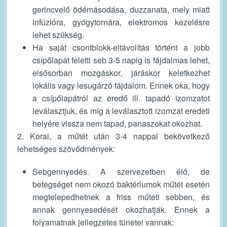
gerincvelő ödémásodása, duzzanata, mely miatt
infúzióra, gyógytornára, elektromos kezelésre
lehet szükség.
Ha saját csontblokk-eltávolítás történt a jobb
csípőlapát feletti seb 3-5 napig is fájdalmas lehet,
elsősorban mozgáskor, járáskor keletkezhet
lokális vagy lesugárzó fájdalom. Ennek oka, hogy
a csípőlapátról az eredő ill. tapadó izomzatot
leválasztjuk, és míg a leválasztott izomzat eredeti
helyére vissza nem tapad, panaszokat okozhat.
2. Korai, a műtét után 3-4 nappal bekövetkező
lehetséges szövődmények:
Sebgennyedés. A szervezetben élő, de
betegséget nem okozó baktériumok műtét esetén
megtelepedhetnek a friss műtéti sebben, és
annak gennyesedését okozhatják. Ennek a
folyamatnak jellegzetes tünetei vannak: