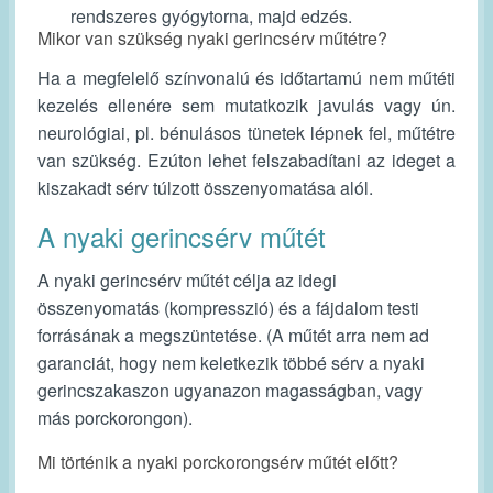
rendszeres gyógytorna, majd edzés.
Mikor van szükség nyaki gerincsérv műtétre?
Ha a megfelelő színvonalú és időtartamú nem műtéti
kezelés ellenére sem mutatkozik javulás vagy ún.
neurológiai, pl. bénulásos tünetek lépnek fel, műtétre
van szükség. Ezúton lehet felszabadítani az ideget a
kiszakadt sérv túlzott összenyomatása alól.
A nyaki gerincsérv műtét
A nyaki gerincsérv műtét célja az idegi
összenyomatás (kompresszió) és a fájdalom testi
forrásának a megszüntetése. (A műtét arra nem ad
garanciát, hogy nem keletkezik többé sérv a nyaki
gerincszakaszon ugyanazon magasságban, vagy
más porckorongon).
Mi történik a nyaki porckorongsérv műtét előtt?