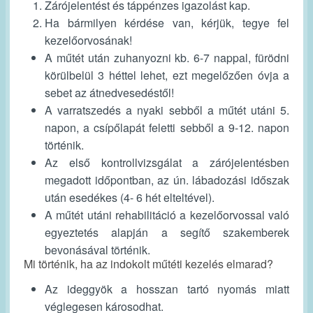
Zárójelentést és táppénzes igazolást kap.
Ha bármilyen kérdése van, kérjük, tegye fel
kezelőorvosának!
A műtét után zuhanyozni kb. 6-7 nappal, fürödni
körülbelül 3 héttel lehet, ezt megelőzően óvja a
sebet az átnedvesedéstől!
A varratszedés a nyaki sebből a műtét utáni 5.
napon, a csípőlapát feletti sebből a 9-12. napon
történik.
Az első kontrollvizsgálat a zárójelentésben
megadott időpontban, az ún. lábadozási időszak
után esedékes (4- 6 hét elteltével).
A műtét utáni rehabilitáció a kezelőorvossal való
egyeztetés alapján a segítő szakemberek
bevonásával történik.
Mi történik, ha az indokolt műtéti kezelés elmarad?
Az ideggyök a hosszan tartó nyomás miatt
véglegesen károsodhat.