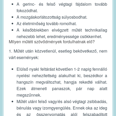
A gerinc- és felső végtagi fájdalom tovább
fokozódhat.
A mozgáskorlátozottság súlyosbodhat.
Az életminőség tovább romolhat.
A későbbiekben elvégzett műtét technikailag
nehezebb lehet, eredményessége csökkenhet.
Milyen műtéti szövődmények fordulhatnak elő?
1. Műtét után közvetlenül, esetleg bekövetkező, nem
várt események:
Elülső nyaki feltárást követően 1-2 napig fennálló
nyelési nehezítettség alakulhat ki, beszédkor a
hangszín megváltozhat, hangja rekedté válhat.
Ezek átmeneti panaszok, pár nap alatt
megszűnnek.
Műtét utáni felső vagy/és alsó végtagi zsibbadás,
bénulás vagy izomgyengülés. Ennek oka az ideg
és az összenyomatás alól felszabadított