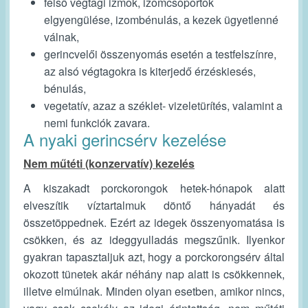
felső végtagi izmok, izomcsoportok
elgyengülése, izombénulás, a kezek ügyetlenné
válnak,
gerincvelői összenyomás esetén a testfelszínre,
az alsó végtagokra is kiterjedő érzéskiesés,
bénulás,
vegetatív, azaz a széklet- vizeletürítés, valamint a
nemi funkciók zavara.
A nyaki gerincsérv kezelése
Nem műtéti (konzervatív) kezelés
A kiszakadt porckorongok hetek-hónapok alatt
elveszítik víztartalmuk döntő hányadát és
összetöppednek. Ezért az idegek összenyomatása is
csökken, és az ideggyulladás megszűnik. Ilyenkor
gyakran tapasztaljuk azt, hogy a porckorongsérv által
okozott tünetek akár néhány nap alatt is csökkennek,
illetve elmúlnak. Minden olyan esetben, amikor nincs,