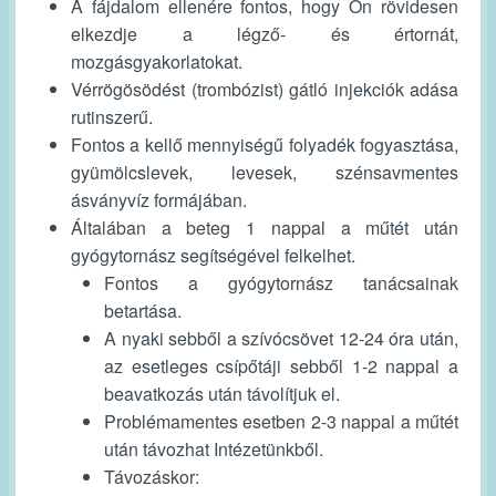
A fájdalom ellenére fontos, hogy Ön rövidesen
elkezdje a légző- és értornát,
mozgásgyakorlatokat.
Vérrögösödést (trombózist) gátló injekciók adása
rutinszerű.
Fontos a kellő mennyiségű folyadék fogyasztása,
gyümölcslevek, levesek, szénsavmentes
ásványvíz formájában.
Általában a beteg 1 nappal a műtét után
gyógytornász segítségével felkelhet.
Fontos a gyógytornász tanácsainak
betartása.
A nyaki sebből a szívócsövet 12-24 óra után,
az esetleges csípőtáji sebből 1-2 nappal a
beavatkozás után távolítjuk el.
Problémamentes esetben 2-3 nappal a műtét
után távozhat Intézetünkből.
Távozáskor: