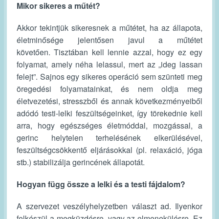
Mikor sikeres a műtét?
Akkor tekintjük sikeresnek a műtétet, ha az állapota,
életminősége jelentősen javul a műtétet
követően. Tisztában kell lennie azzal, hogy ez egy
folyamat, amely néha lelassul, mert az „ideg lassan
felejt”. Sajnos egy sikeres operáció sem szünteti meg
öregedési folyamatainkat, és nem oldja meg
életvezetési, stresszből és annak következményeiből
adódó testi-lelki feszültségeinket, így törekednie kell
arra, hogy egészséges életmóddal, mozgással, a
gerinc helytelen terhelésének elkerülésével,
feszültségcsökkentő eljárásokkal (pl. relaxáció, jóga
stb.) stabilizálja gerincének állapotát.
Hogyan függ össze a lelki és a testi fájdalom?
A szervezet veszélyhelyzetben választ ad. Ilyenkor
felkészül a megküzdésre, vagy az elmenekülésre. Ez