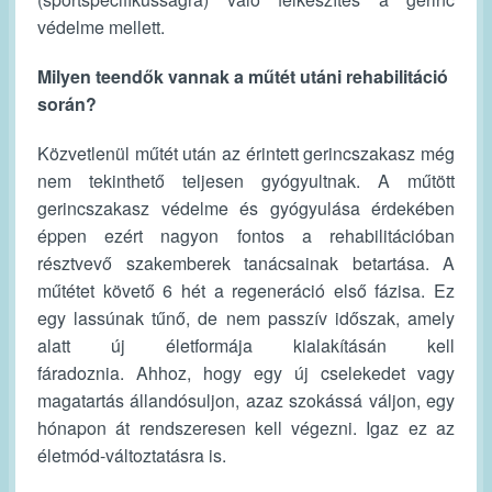
védelme mellett.
Milyen teendők vannak a műtét utáni rehabilitáció
során?
Közvetlenül műtét után az érintett gerincszakasz még
nem tekinthető teljesen gyógyultnak. A műtött
gerincszakasz védelme és gyógyulása érdekében
éppen ezért nagyon fontos a rehabilitációban
résztvevő szakemberek tanácsainak betartása. A
műtétet követő 6 hét a regeneráció első fázisa. Ez
egy lassúnak tűnő, de nem passzív időszak, amely
alatt új életformája kialakításán kell
fáradoznia. Ahhoz, hogy egy új cselekedet vagy
magatartás állandósuljon, azaz szokássá váljon, egy
hónapon át rendszeresen kell végezni. Igaz ez az
életmód-változtatásra is.