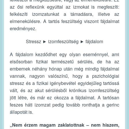
az ősi reflexünk egyúttal az izmokat is megfeszíti:
felkészíti izomzatunkat a támadásra, illetve az
elmenekülésre. A tartós feszültség viszont fájdalmat
eredményez.
Stressz ► izomfeszültség ► fájdalom
A fájdalom kezdődhet egy olyan eseménnyel, ami
elsősorban fizikai természetű sérülés, de ha az
embernek néhány hónap után még mindig fájdalmai
vannak, nagyon valószínű, hogy a pszichológiai
stressz és a fizikai igénybevétel egyidejűleg tartóssá
vált, és az akut sérülésből krónikus izomfeszültség
jött létre, és már ez okozza a fájdalmat. A tartósan
feszes háti izomzat pedig tovább ronthatja a gerinc
állapotát is.
„Nem érzem magam zaklatottnak – nem hiszem,