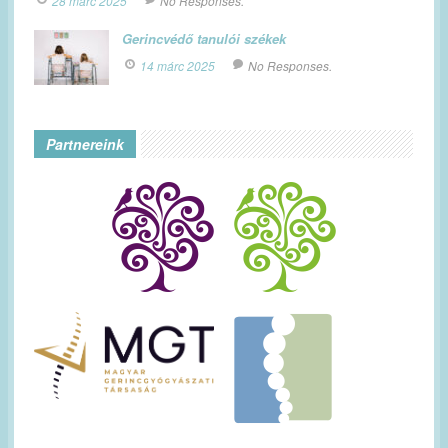
28 márc 2025
No Responses.
Gerincvédő tanulói székek
14 márc 2025
No Responses.
Partnereink