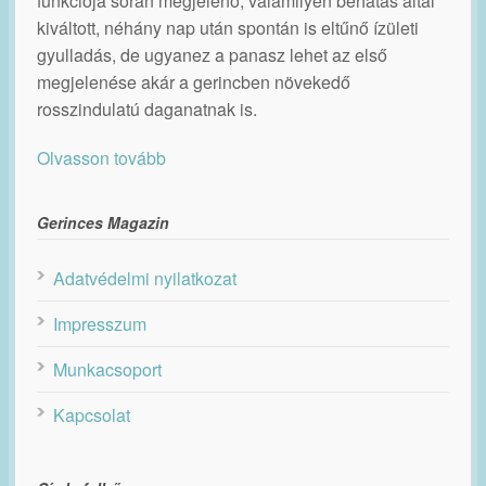
funkciója során megjelenő, valamilyen behatás által
kiváltott, néhány nap után spontán is eltűnő ízületi
gyulladás, de ugyanez a panasz lehet az első
megjelenése akár a gerincben növekedő
rosszindulatú daganatnak is.
Olvasson tovább
Gerinces Magazin
Adatvédelmi nyilatkozat
Impresszum
Munkacsoport
Kapcsolat