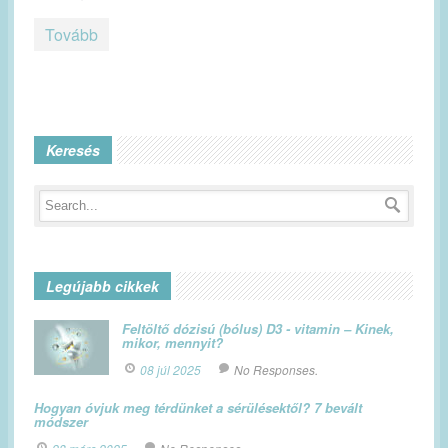
Tovább
Keresés
Legújabb cikkek
Feltöltő dózisú (bólus) D3 - vitamin – Kinek,
mikor, mennyit?
08 júl 2025
No Responses.
Hogyan óvjuk meg térdünket a sérülésektől? 7 bevált
módszer