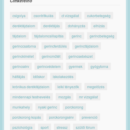
Címkefelhő
csigolya
csontritkulás
ct vizsgálat
cukorbetegség
derékfájdalom
derékfájás
dohányzás
elhízás
fájdalom
fájdalomcsillapítás
gerinc
gerincbetegség
gerinccsatorna
gerincferdülés
gerincfájdalom
gerinckímélet
gerincműtét
gerincsebészet
gerincsérv
gerincvédelem
gyermek
gyógytorna
hátfájás
időskor
iskolakezdés
krónikus derékfájdalom
lelki tényezők
megelőzés
mindennapi testnevelés
mozgás
mr vizsgálat
munkahely
nyaki gerinc
porckorong
porckorong kopás
porckorongsérv
prevenció
pszichológia
sport
stressz
szülői fórum