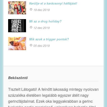
Kerülje el a karácsonyi hátfájást!
19 dec 2019
Mi az a drug holiday?
12 dec 2019
Mik azok a trigger pontok?
05 dec 2019
Beköszöntő
Tisztelt Látogató! A felnőtt lakosság mintegy nyolcvan
százaléka életében legalább egyszer átélt nagy
gerincfájdalmat. Ezek oka leggyakrabban a gerinc