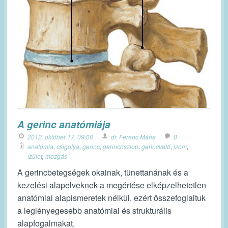
A gerinc anatómiája
2012. október 17. 09:00
dr. Ferenc Mária
0
anatómia
,
csigolya
,
gerinc
,
gerincoszlop
,
gerincvelő
,
izom
,
ízület
,
mozgás
A gerincbetegségek okainak, tünettanának és a
kezelési alapelveknek a megértése elképzelhetetlen
anatómiai alapismeretek nélkül, ezért összefoglaltuk
a leglényegesebb anatómiai és strukturális
alapfogalmakat.