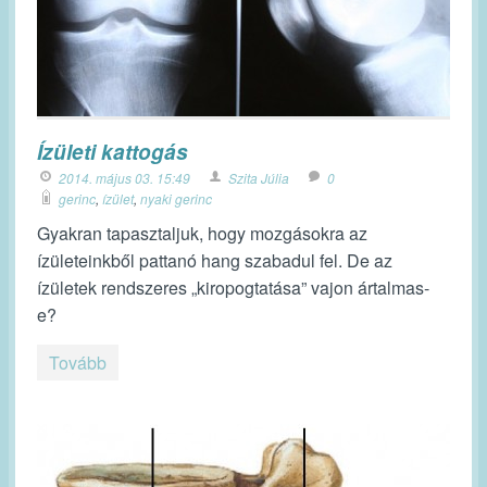
Ízületi kattogás
2014. május 03. 15:49
Szita Júlia
0
gerinc
,
ízület
,
nyaki gerinc
Gyakran tapasztaljuk, hogy mozgásokra az
ízületeinkből pattanó hang szabadul fel. De az
ízületek rendszeres „kiropogtatása” vajon ártalmas-
e?
Tovább