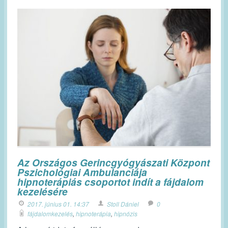
Az Országos Gerincgyógyászati Központ
Pszichológiai Ambulanciája
hipnoterápiás csoportot indít a fájdalom
kezelésére
2017. június 01. 14:37
Stoll Dániel
0
fájdalomkezelés
,
hipnoterápia
,
hipnózis