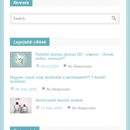
Keresés
Legújabb cikkek
Feltöltő dózisú (bólus) D3 - vitamin – Kinek,
mikor, mennyit?
08 júl 2025
No Responses.
Hogyan óvjuk meg térdünket a sérülésektől? 7 bevált
módszer
28 márc 2025
No Responses.
Gerincvédő tanulói székek
14 márc 2025
No Responses.