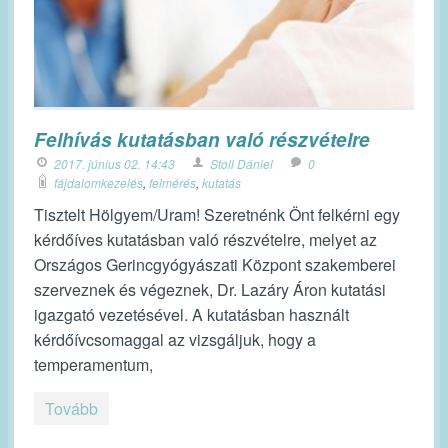
Felhívás kutatásban való részvételre
2017. június 02. 14:43
Stoll Dániel
0
fájdalomkezelés
,
felmérés
,
kutatás
Tisztelt Hölgyem/Uram! Szeretnénk Önt felkérni egy
kérdőíves kutatásban való részvételre, melyet az
Országos Gerincgyógyászati Központ szakemberei
szerveznek és végeznek, Dr. Lazáry Áron kutatási
igazgató vezetésével. A kutatásban használt
kérdőívcsomaggal az vizsgáljuk, hogy a
temperamentum,
Tovább