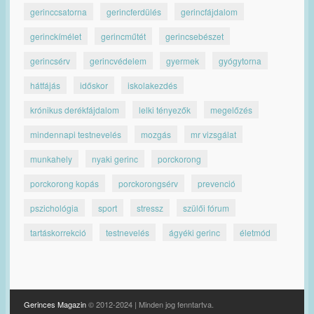
gerinccsatorna
gerincferdülés
gerincfájdalom
gerinckímélet
gerincműtét
gerincsebészet
gerincsérv
gerincvédelem
gyermek
gyógytorna
hátfájás
időskor
iskolakezdés
krónikus derékfájdalom
lelki tényezők
megelőzés
mindennapi testnevelés
mozgás
mr vizsgálat
munkahely
nyaki gerinc
porckorong
porckorong kopás
porckorongsérv
prevenció
pszichológia
sport
stressz
szülői fórum
tartáskorrekció
testnevelés
ágyéki gerinc
életmód
Gerinces Magazin
© 2012-2024 | Minden jog fenntartva.