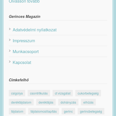
Olvasson tovább
Gerinces Magazin
Adatvédelmi nyilatkozat
Impresszum
Munkacsoport
Kapcsolat
Címkefelhő
csigolya
csontritkulás
ct vizsgálat
cukorbetegség
derékfájdalom
derékfájás
dohányzás
elhízás
fájdalom
fájdalomcsillapítás
gerinc
gerincbetegség