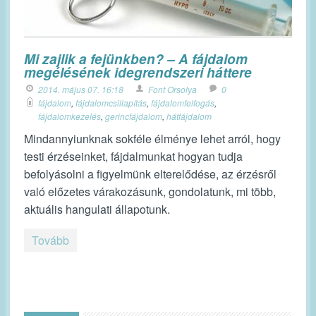
Mi zajlik a fejünkben? – A fájdalom
megélésének idegrendszeri háttere
2014. május 07. 16:18
Font Orsolya
0
fájdalom
,
fájdalomcsillapítás
,
fájdalomfelfogás
,
fájdalomkezelés
,
gerincfájdalom
,
hátfájdalom
Mindannyiunknak sokféle élménye lehet arról, hogy
testi érzéseinket, fájdalmunkat hogyan tudja
befolyásolni a figyelmünk elterelődése, az érzésről
való előzetes várakozásunk, gondolatunk, mi több,
aktuális hangulati állapotunk.
Tovább