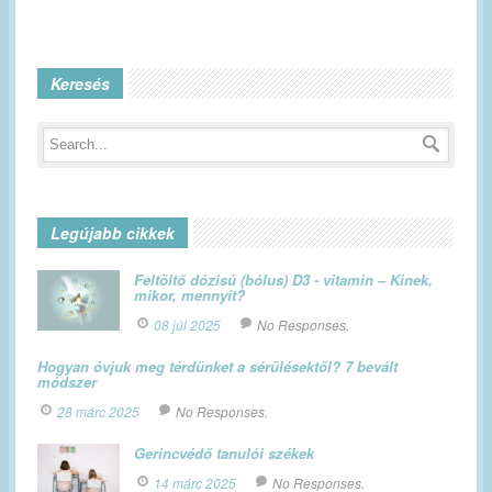
Keresés
Legújabb cikkek
Feltöltő dózisú (bólus) D3 - vitamin – Kinek,
mikor, mennyit?
08 júl 2025
No Responses.
Hogyan óvjuk meg térdünket a sérülésektől? 7 bevált
módszer
28 márc 2025
No Responses.
Gerincvédő tanulói székek
14 márc 2025
No Responses.