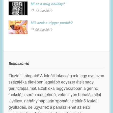
Mi az a drug holiday?
12 dec 2019
Mik azok a trigger pontok?
05 dec 2019
Beköszöntő
Tisztelt Látogató! A felnőtt lakosság mintegy nyolcvan
százaléka életében legalább egyszer átélt nagy
gerincfájdalmat. Ezek oka leggyakrabban a gerinc
funkciója során megjelenő, valamilyen behatás által
kiváltott, néhány nap után spontán is eltűnő ízületi
gyulladás, de ugyanez a panasz lehet az első