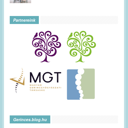
Partnereink
Gerinces.blog.hu