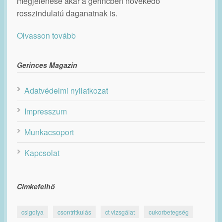
megjelenése akár a gerincben növekedő
rosszindulatú daganatnak is.
Olvasson tovább
Gerinces Magazin
Adatvédelmi nyilatkozat
Impresszum
Munkacsoport
Kapcsolat
Címkefelhő
csigolya
csontritkulás
ct vizsgálat
cukorbetegség