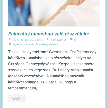
Felhívás kutatásban való részvételre
2017. június 02. 14:43
Stoll Dániel
0
fájdalomkezelés
,
felmérés
,
kutatás
Tisztelt Hölgyem/Uram! Szeretnénk Önt felkérni egy
kérdőíves kutatásban való részvételre, melyet az
Országos Gerincgyógyászati Központ szakemberei
szerveznek és végeznek, Dr. Lazáry Áron kutatási
igazgató vezetésével. A kutatásban használt
kérdőívcsomaggal az vizsgáljuk, hogy a
temperamentum,
Tovább