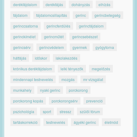
derékfájdalom
derékfájás
dohányzás
elhízás
fájdalom
fájdalomcsillapítás
gerinc
gerincbetegség
gerinccsatorna
gerincferdülés
gerincfájdalom
gerinckímélet
gerincműtét
gerincsebészet
gerincsérv
gerincvédelem
gyermek
gyógytorna
hátfájás
időskor
iskolakezdés
krónikus derékfájdalom
lelki tényezők
megelőzés
mindennapi testnevelés
mozgás
mr vizsgálat
munkahely
nyaki gerinc
porckorong
porckorong kopás
porckorongsérv
prevenció
pszichológia
sport
stressz
szülői fórum
tartáskorrekció
testnevelés
ágyéki gerinc
életmód