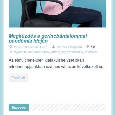
Megküzdés a gerincbántalommal
pandémia idején
2020. március 30. 15:15
Gerinces Magazin
Off
fájdalom
,
immunrendszer
,
járvány
,
légzéstechnika
,
relaxáció
Az elmúlt hetekben kialakult helyzet okán
mindennapjainkban számos változás következett be.
Tovább
Keresés