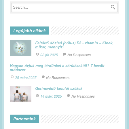
Legújabb cikkek
Feltöltő dózisú (bólus) D3 - vitamin – Kinek,
mikor, mennyit?
08 júl 2025
No Responses.
Hogyan óvjuk meg térdünket a sérülésektől? 7 bevált
módszer
28 márc 2025
No Responses.
Gerincvédő tanulói székek
14 márc 2025
No Responses.
Partnereink