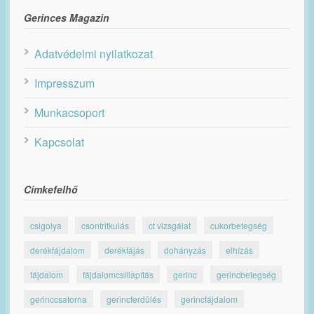
Gerinces Magazin
Adatvédelmi nyilatkozat
Impresszum
Munkacsoport
Kapcsolat
Címkefelhő
csigolya
csontritkulás
ct vizsgálat
cukorbetegség
derékfájdalom
derékfájás
dohányzás
elhízás
fájdalom
fájdalomcsillapítás
gerinc
gerincbetegség
gerinccsatorna
gerincferdülés
gerincfájdalom