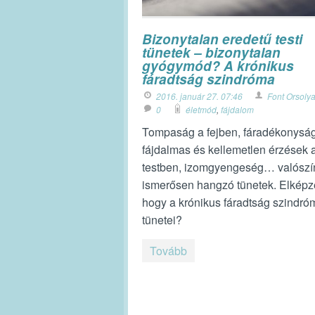
Bizonytalan eredetű testi
tünetek – bizonytalan
gyógymód? A krónikus
fáradtság szindróma
2016. január 27. 07:46
Font Orsoly
0
életmód
,
fájdalom
Tompaság a fejben, fáradékonyság
fájdalmas és kellemetlen érzések 
testben, izomgyengeség… valószí
ismerősen hangzó tünetek. Elképz
hogy a krónikus fáradtság szindró
tünetei?
Tovább