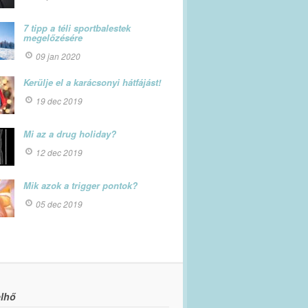
7 tipp a téli sportbalestek
megelőzésére
09 jan 2020
Kerülje el a karácsonyi hátfájást!
19 dec 2019
Mi az a drug holiday?
12 dec 2019
Mik azok a trigger pontok?
05 dec 2019
lhő