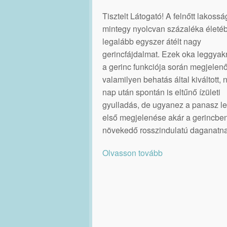
Tisztelt Látogató! A felnőtt lakossá
mintegy nyolcvan százaléka életé
legalább egyszer átélt nagy
gerincfájdalmat. Ezek oka leggya
a gerinc funkciója során megjelenő
valamilyen behatás által kiváltott,
nap után spontán is eltűnő ízületi
gyulladás, de ugyanez a panasz le
első megjelenése akár a gerincbe
növekedő rosszindulatú daganatna
Olvasson tovább