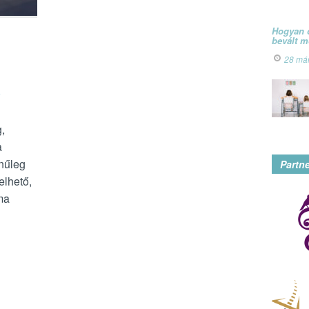
Hogyan ó
bevált 
28 má
a
,
a
nűleg
Partn
elhető,
ma