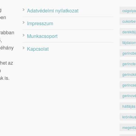
g
Adatvédelmi nyilatkozat
csigolya
ben
cukorbe
Impresszum
krabban
derékfá
Munkacsoport
,
fájdalo
 néhány
Kapcsolat
gerincb
het az
gerincfe
n
gerinckí
k is.
gerincs
gerincv
hátfájás
króniku
megelő