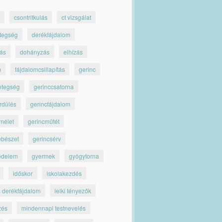
csontritkulás
ct vizsgálat
tegség
derékfájdalom
jás
dohányzás
elhízás
m
fájdalomcsillapítás
gerinc
etegség
gerinccsatorna
rdülés
gerincfájdalom
mélet
gerincműtét
ebészet
gerincsérv
édelem
gyermek
gyógytorna
időskor
iskolakezdés
s derékfájdalom
lelki tényezők
zés
mindennapi testnevelés