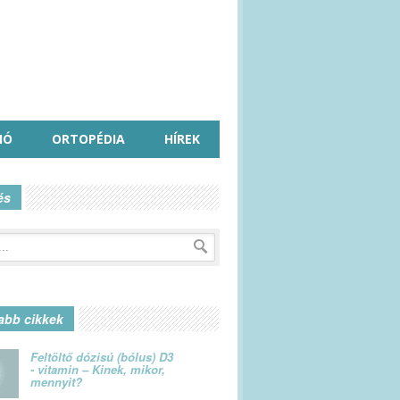
IÓ
ORTOPÉDIA
HÍREK
és
abb cikkek
Feltöltő dózisú (bólus) D3
- vitamin – Kinek, mikor,
mennyit?