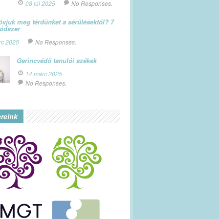
08 júl 2025
No Responses.
vjuk meg térdünket a sérülésektől? 7
módszer
rc 2025
No Responses.
Gerincvédő tanulói székek
14 márc 2025
No Responses.
ereink