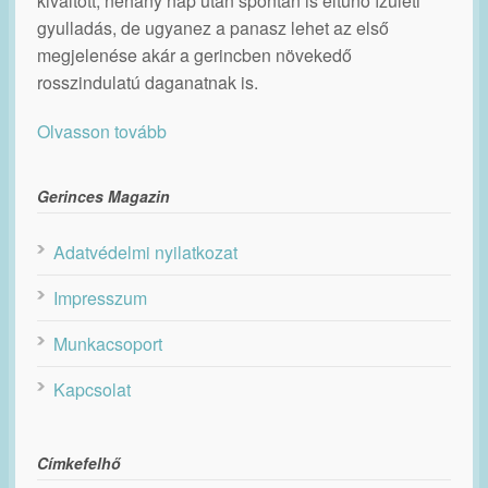
kiváltott, néhány nap után spontán is eltűnő ízületi
gyulladás, de ugyanez a panasz lehet az első
megjelenése akár a gerincben növekedő
rosszindulatú daganatnak is.
Olvasson tovább
Gerinces Magazin
Adatvédelmi nyilatkozat
Impresszum
Munkacsoport
Kapcsolat
Címkefelhő