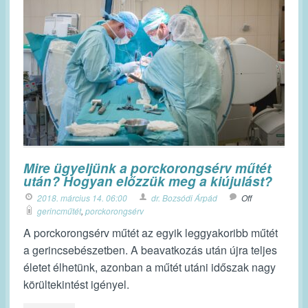
Mire ügyeljünk a porckorongsérv műtét
után? Hogyan előzzük meg a kiújulást?
2018. március 14. 06:00
dr. Bozsódi Árpád
Off
gerincműtét
,
porckorongsérv
A porckorongsérv műtét az egyik leggyakoribb műtét
a gerincsebészetben. A beavatkozás után újra teljes
életet élhetünk, azonban a műtét utáni időszak nagy
körültekintést igényel.