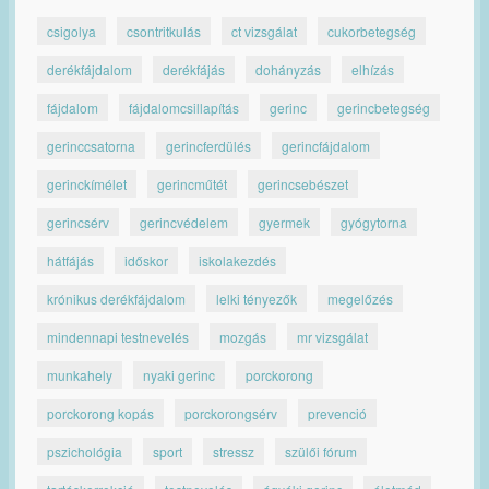
csigolya
csontritkulás
ct vizsgálat
cukorbetegség
derékfájdalom
derékfájás
dohányzás
elhízás
fájdalom
fájdalomcsillapítás
gerinc
gerincbetegség
gerinccsatorna
gerincferdülés
gerincfájdalom
gerinckímélet
gerincműtét
gerincsebészet
gerincsérv
gerincvédelem
gyermek
gyógytorna
hátfájás
időskor
iskolakezdés
krónikus derékfájdalom
lelki tényezők
megelőzés
mindennapi testnevelés
mozgás
mr vizsgálat
munkahely
nyaki gerinc
porckorong
porckorong kopás
porckorongsérv
prevenció
pszichológia
sport
stressz
szülői fórum