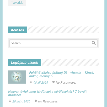
Tovább
Keresés
Legújabb cikkek
Feltöltő dózisú (bólus) D3 - vitamin – Kinek,
mikor, mennyit?
08 júl 2025
No Responses.
Hogyan óvjuk meg térdünket a sérülésektől? 7 bevált
módszer
28 márc 2025
No Responses.