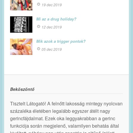
19 dec 2019
Mi az a drug holiday?
12 dec 2019
Mik azok a trigger pontok?
05 dec 2019
Beköszöntő
Tisztelt Látogató! A felnőtt lakosság mintegy nyolcvan
százaléka életében legalább egyszer átélt nagy
gerincfájdalmat. Ezek oka leggyakrabban a gerinc
funkciója során megjelenő, valamilyen behatás által