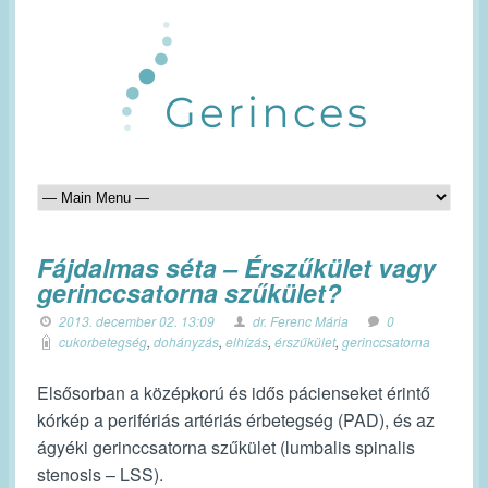
Fájdalmas séta – Érszűkület vagy
gerinccsatorna szűkület?
2013. december 02. 13:09
dr. Ferenc Mária
0
cukorbetegség
,
dohányzás
,
elhízás
,
érszűkület
,
gerinccsatorna
Elsősorban a középkorú és idős pácienseket érintő
kórkép a perifériás artériás érbetegség (PAD), és az
ágyéki gerinccsatorna szűkület (lumbalis spinalis
stenosis – LSS)
.