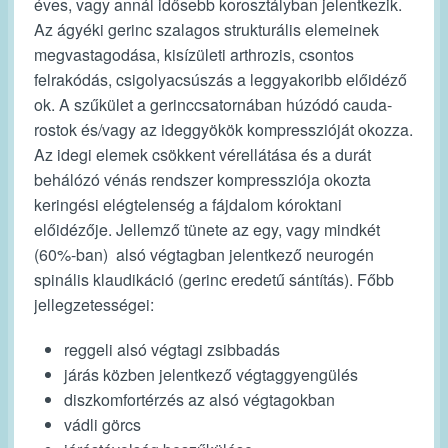
éves, vagy annál idősebb korosztályban jelentkezik.
Az ágyéki gerinc szalagos strukturális elemeinek
megvastagodása, kisízületi arthrozis, csontos
felrakódás, csigolyacsúszás a leggyakoribb előidéző
ok. A szűkület a gerinccsatornában húzódó cauda-
rostok és/vagy az ideggyökök kompresszióját okozza.
Az idegi elemek csökkent vérellátása és a durát
behálózó vénás rendszer kompressziója okozta
keringési elégtelenség a fájdalom kóroktani
előidézője. Jellemző tünete az egy, vagy mindkét
(60%-ban) alsó végtagban jelentkező
neurogén
spinális klaudikáció
(gerinc eredetű sántítás). Főbb
jellegzetességei:
reggeli alsó végtagi zsibbadás
járás közben jelentkező végtaggyengülés
diszkomfortérzés az alsó végtagokban
vádli görcs