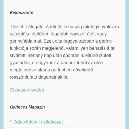
Beköszöntő
Tisztelt Látogató! A felnőtt lakosság mintegy nyolcvan
százaléka életében legalább egyszer átélt nagy
gerincfájdalmat. Ezek oka leggyakrabban a gerinc
funkciója során megjelenő, valamilyen behatás által
kiváltott, néhány nap után spontán is eltűnő ízületi
gyulladás, de ugyanez a panasz lehet az első
megjelenése akár a gerincben növekedő
rosszindulatú daganatnak is.
Olvasson tovább
Gerinces Magazin
Adatvédelmi nyilatkozat