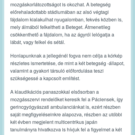
mozgáskorlátozottságot is okozhat. A betegség
előrehaladottabb stádiumában az alsó végtagi
fájdalom kialakulhat nyugalomban, fekvés közben is,
mely álmából felkeltheti a Beteget. Átmenetileg
csökkenthető a fájdalom, ha az ágyról lelógatja a
lábát, vagy felkel és sétál.
Honlapunknak a jellegénél fogva nem célja a kórkép
részletes ismertetése, de mint a két betegség -állapot,
valamint a gyakori társuló előfordulása teszi
szükségessé a kapcsolt említést.
A klaudikációs panaszokkal elsősorban a
mozgásszervi rendelőket keresik fel a Páciensek, így
gerincgyógyászati ambulanciánkat is, ezért részben
saját megfigyeléseinkre alapozva, részben az utóbbi
két évben megjelent multicentrikus japán
tanulmányra hivatkozva is hívjuk fel a figyelmet a két