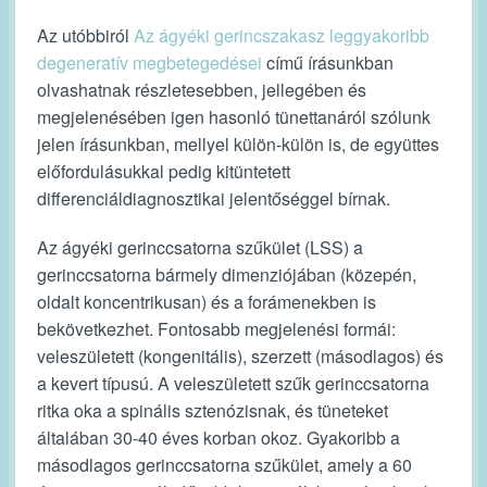
Az utóbbiról
Az ágyéki gerincszakasz leggyakoribb
degeneratív megbetegedései
című írásunkban
olvashatnak részletesebben,
jellegében és
megjelenésében igen hasonló tünettanáról szólunk
jelen írásunkban, mellyel külön-külön is, de együttes
előfordulásukkal pedig kitüntetett
differenciáldiagnosztikai jelentőséggel bírnak.
Az
ágyéki gerinccsatorna szűkület (LSS)
a
gerinccsatorna bármely dimenziójában (közepén,
oldalt koncentrikusan) és a forámenekben is
bekövetkezhet. Fontosabb megjelenési formái:
veleszületett (kongenitális), szerzett (másodlagos) és
a kevert típusú. A veleszületett szűk gerinccsatorna
ritka oka a spinális sztenózisnak, és tüneteket
általában 30-40 éves korban okoz. Gyakoribb a
másodlagos gerinccsatorna szűkület, amely a 60