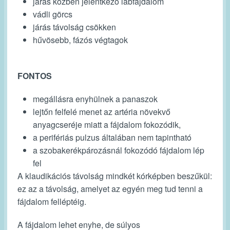
járás közben jelentkező lábfájdalom
vádli görcs
járás távolság csökken
hűvösebb, fázós végtagok
FONTOS
megállásra enyhülnek a panaszok
lejtőn felfelé menet az artéria növekvő
anyagcseréje miatt a fájdalom fokozódik,
a perifériás pulzus általában nem tapintható
a szobakerékpározásnál fokozódó fájdalom lép
fel
A klaudikációs távolság mindkét kórképben beszűkül:
ez az a távolság, amelyet az egyén meg tud tenni a
fájdalom felléptéig.
A fájdalom lehet enyhe, de súlyos