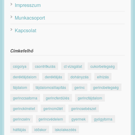
Impresszum
Munkacsoport
Kapcsolat
Címkefelhő
csigolya
csontritkulás
ct vizsgálat
cukorbetegség
derékfájdalom
derékfájás
dohányzás
elhízás
fájdalom
fájdalomcsillapítás
gerinc
gerincbetegség
gerinccsatorna
gerincferdülés
gerincfájdalom
gerinckímélet
gerincműtét
gerincsebészet
gerincsérv
gerincvédelem
gyermek
gyógytorna
hátfájás
időskor
iskolakezdés