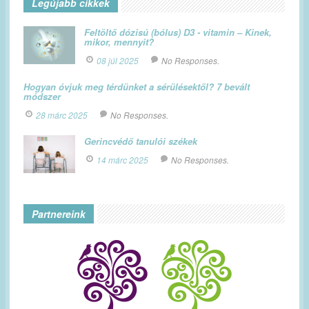
Legújabb cikkek
Feltöltő dózisú (bólus) D3 - vitamin – Kinek,
mikor, mennyit?
08 júl 2025
No Responses.
Hogyan óvjuk meg térdünket a sérülésektől? 7 bevált
módszer
28 márc 2025
No Responses.
Gerincvédő tanulói székek
14 márc 2025
No Responses.
Partnereink