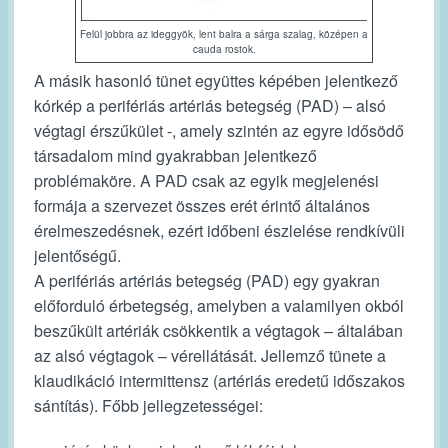
Felül jobbra az ideggyök, lent balra a sárga szalag, középen a
cauda rostok.
A másik hasonló tünet együttes képében jelentkező
kórkép a
perifériás artériás betegség (PAD)
– alsó
végtagi érszűkület -, amely szintén az egyre idősödő
társadalom mind gyakrabban jelentkező
problémaköre. A PAD csak az egyik megjelenési
formája a szervezet összes erét érintő általános
érelmeszedésnek, ezért időbeni észlelése rendkívüli
jelentőségű.
A perifériás artériás betegség (PAD) egy gyakran
előforduló érbetegség, amelyben a valamilyen okból
beszűkült artériák csökkentik a végtagok – általában
az alsó végtagok – vérellátását. Jellemző tünete
a
klaudikáció intermittensz
(artériás eredetű időszakos
sántítás). Főbb jellegzetességei: