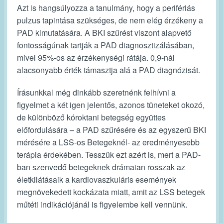
Azt is hangsúlyozza a tanulmány, hogy a perifériás
pulzus tapintása szükséges, de nem elég érzékeny a
PAD kimutatására. A BKI szűrést viszont alapvető
fontosságúnak tartják a PAD diagnosztizálásában,
mivel 95%-os az érzékenységi rátája. 0,9-nál
alacsonyabb érték támasztja alá a PAD diagnózisát.
Írásunkkal még dinkább szeretnénk felhívni a
figyelmet a két igen jelentős, azonos tüneteket okozó,
de különböző kóroktani betegség együttes
előfordulására – a PAD szűrésére és az egyszerű BKI
mérésére a LSS-os Betegeknél- az eredményesebb
terápia érdekében. Tesszük ezt azért is, mert a PAD-
ban szenvedő betegeknek drámaian rosszak az
életkilátásaik a kardiovaszkuláris események
megnövekedett kockázata miatt, amit az LSS betegek
műtéti indikációjánál is figyelembe kell vennünk.