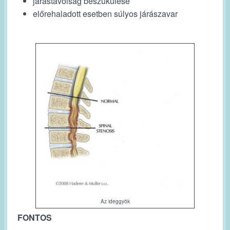
járástávolság beszűkülése
előrehaladott esetben súlyos járászavar
Az ideggyök
FONTOS