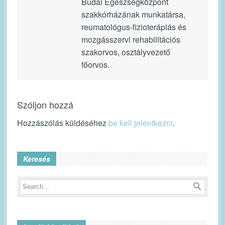
Budai Egészségközpont
szakkórházának munkatársa,
reumatológus-fizioterápiás és
mozgásszervi rehabilitációs
szakorvos, osztályvezető
főorvos.
Szóljon hozzá
Hozzászólás küldéséhez
be kell jelentkezni
.
Keresés