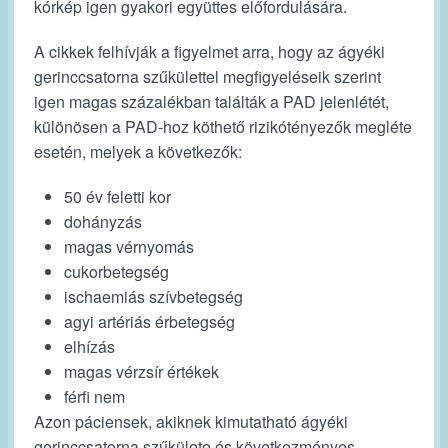
kórkép igen gyakori együttes előfordulására.
A cikkek felhívják a figyelmet arra, hogy az ágyéki
gerinccsatorna szűkülettel megfigyeléseik szerint
igen magas százalékban találták a PAD jelenlétét,
különösen a PAD-hoz köthető rizikótényezők megléte
esetén, melyek a következők:
50 év feletti kor
dohányzás
magas vérnyomás
cukorbetegség
ischaemiás szívbetegség
agyi artériás érbetegség
elhízás
magas vérzsír értékek
férfi nem
Azon páciensek, akiknek kimutatható ágyéki
gerinccsatorna szűkülete és következményes