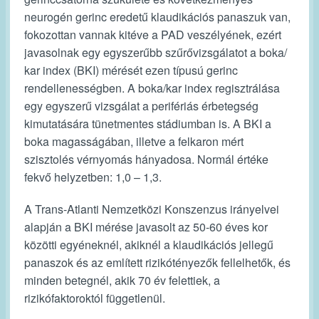
neurogén gerinc eredetű klaudikációs panaszuk van,
fokozottan vannak kitéve a PAD veszélyének, ezért
javasolnak egy egyszerűbb szűrővizsgálatot a
boka/
kar index (BKI)
mérését ezen típusú gerinc
rendellenességben. A boka/kar index regisztrálása
egy egyszerű vizsgálat a perifériás érbetegség
kimutatására tünetmentes stádiumban is. A BKI a
boka magasságában, illetve a felkaron mért
szisztolés vérnyomás hányadosa. Normál értéke
fekvő helyzetben: 1,0 – 1,3.
A Trans-Atlanti Nemzetközi Konszenzus irányelvei
alapján a BKI mérése javasolt az 50-60 éves kor
közötti egyéneknél, akiknél a klaudikációs jellegű
panaszok és az említett rizikótényezők fellelhetők, és
minden betegnél, akik 70 év felettiek, a
rizikófaktoroktól függetlenül.